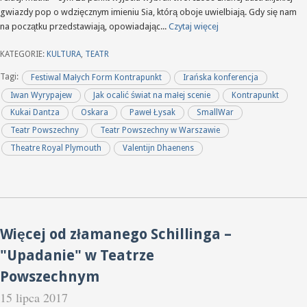
gwiazdy pop o wdzięcznym imieniu Sia, którą oboje uwielbiają. Gdy się nam
na początku przedstawiają, opowiadając...
Czytaj więcej
KATEGORIE:
KULTURA
,
TEATR
Tagi:
Festiwal Małych Form Kontrapunkt
Irańska konferencja
Iwan Wyrypajew
Jak ocalić świat na małej scenie
Kontrapunkt
Kukai Dantza
Oskara
Paweł Łysak
SmallWar
Teatr Powszechny
Teatr Powszechny w Warszawie
Theatre Royal Plymouth
Valentijn Dhaenens
Więcej od złamanego Schillinga –
"Upadanie" w Teatrze
Powszechnym
15 lipca 2017