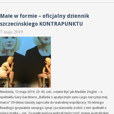
Małe w formie – oficjalny dziennik
szczecińskiego KONTRAPUNKTU
7 maja 2019
Niedziela, 12 maja 2019, 23: 45, odc. ostatni Być jak Maddie Ziegler – o
spektaklu Gary Gardinera „Ballada o apatycznym synu i jego narcystycznej
matce” 39-letnia Gaizely zaprosiła do teatralnej współpracy 16-letniego
Readiego (prywatnie swojego syna) i postanowiła zrobić z nim spektakl o
relacji matka – syn. Za punkt wyjścia wybrali twórczość znanej australijskiej