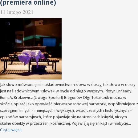
(premiera online)
11 lutego 2021
Jak słowo mówione jest naśladownictwem słowa w duszy, tak słowo w duszy
jest naśladownictwem »słowa« w bycie od niego wyższym. Plotyn Enneady.
tłum. A. Krokiewicz (Uwaga Spoiler!) Biegunów Olgi Tokarczuk można w
skrócie opisać jako opowieść pierwszoosobowej narratorki, współistniejącą z
szeregiem innych – mniejszych i większych, współczesnych i historycznych –
epizodów narracyjnych, które pojawiają się na stronicach książki, niczym
skalne obiekty w przestrzeni kosmicznej. Pojawiają się znikąd i w niebycie...
Czytaj więcej