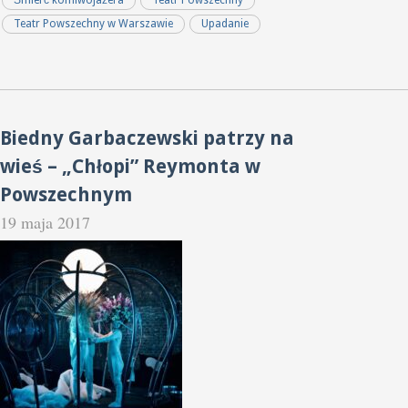
Śmierć komiwojażera
Teatr Powszechny
Teatr Powszechny w Warszawie
Upadanie
Biedny Garbaczewski patrzy na
wieś – „Chłopi” Reymonta w
Powszechnym
19 maja 2017