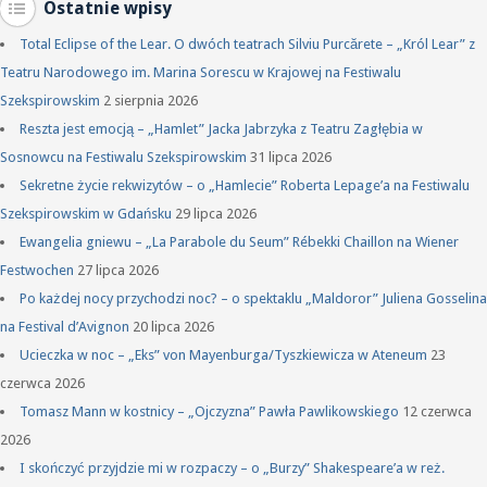
Ostatnie wpisy
Total Eclipse of the Lear. O dwóch teatrach Silviu Purcărete – „Król Lear” z
Teatru Narodowego im. Marina Sorescu w Krajowej na Festiwalu
Szekspirowskim
2 sierpnia 2026
Reszta jest emocją – „Hamlet” Jacka Jabrzyka z Teatru Zagłębia w
Sosnowcu na Festiwalu Szekspirowskim
31 lipca 2026
Sekretne życie rekwizytów – o „Hamlecie” Roberta Lepage’a na Festiwalu
Szekspirowskim w Gdańsku
29 lipca 2026
Ewangelia gniewu – „La Parabole du Seum” Rébekki Chaillon na Wiener
Festwochen
27 lipca 2026
Po każdej nocy przychodzi noc? – o spektaklu „Maldoror” Juliena Gosselina
na Festival d’Avignon
20 lipca 2026
Ucieczka w noc – „Eks” von Mayenburga/Tyszkiewicza w Ateneum
23
czerwca 2026
Tomasz Mann w kostnicy – „Ojczyzna” Pawła Pawlikowskiego
12 czerwca
2026
I skończyć przyjdzie mi w rozpaczy – o „Burzy” Shakespeare’a w reż.