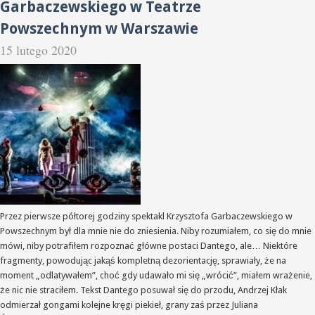
Garbaczewskiego w Teatrze
Powszechnym w Warszawie
15 lutego 2020
Przez pierwsze półtorej godziny spektakl Krzysztofa Garbaczewskiego w
Powszechnym był dla mnie nie do zniesienia. Niby rozumiałem, co się do mnie
mówi, niby potrafiłem rozpoznać główne postaci Dantego, ale… Niektóre
fragmenty, powodując jakąś kompletną dezorientację, sprawiały, że na
moment „odlatywałem”, choć gdy udawało mi się „wrócić”, miałem wrażenie,
że nic nie straciłem. Tekst Dantego posuwał się do przodu, Andrzej Kłak
odmierzał gongami kolejne kręgi piekieł, grany zaś przez Juliana