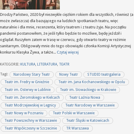
Drodzy Państwo, 2020 był niezwykle ciężkim rokiem dla wszystkich, również (a
może zwłaszcza) dla bazującego na ludzkich spotkaniach teatru, więc
naturalnie i dla mnie, recenzenta, który teatrem i z teatru żyje. Na początku
pandemii postanowiłem, że jeśli tylko będzie to możliwe, będę jeździł i
oglądał. Ruszyłem zatem w trasę w czerwcu, gdy otwarto teatry w reżimie
sanitarnym. Obligowały mnie do tego obowiązki członka Komisji Artystycznej
konkursu Klasyka Żywa, a także...
Czytaj więcej
KATEGORIE:
KULTURA
,
LITERATURA
,
TEATR
Tagi:
Narodowy Stary Teatr
Nowy Teatr
STUDIO teatrgaleria
Teatr im. Fredry w Gnieźnie
Teatr im. Jana Kochanowskiego w Opolu
Teatr im. Osterwy w Lublinie
Teatr im. Słowackiego w Krakowie
Teatr im. Żeromskiego w Kielcach
Teatr Łaźnia Nowa
Teatr Modrzejewskiej w Legnicy
Teatr Narodowy w Warszawie
Teatr Nowy w Poznaniu
Teatr Polski w Warszawie
Teatr Powszechny w Warszawie
Teatr Śląski w Katowicach
Teatr Współczesny w Szczecinie
TR Warszawa