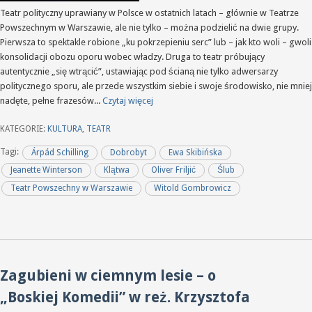
Teatr polityczny uprawiany w Polsce w ostatnich latach – głównie w Teatrze
Powszechnym w Warszawie, ale nie tylko – można podzielić na dwie grupy.
Pierwsza to spektakle robione „ku pokrzepieniu serc” lub – jak kto woli – gwoli
konsolidacji obozu oporu wobec władzy. Druga to teatr próbujący
autentycznie „się wtrącić”, ustawiając pod ścianą nie tylko adwersarzy
politycznego sporu, ale przede wszystkim siebie i swoje środowisko, nie mniej
nadęte, pełne frazesów...
Czytaj więcej
KATEGORIE:
KULTURA
,
TEATR
Tagi:
Árpád Schilling
Dobrobyt
Ewa Skibińska
Jeanette Winterson
Klątwa
Oliver Friljić
Ślub
Teatr Powszechny w Warszawie
Witold Gombrowicz
Zagubieni w ciemnym lesie – o
„Boskiej Komedii” w reż. Krzysztofa