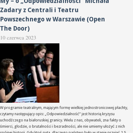
My – o „Odpowiedzialności” Michała
Zadary z Centrali i Teatru
Powszechnego w Warszawie (Open
The Door)
10 czerwca 2023
W programie teatralnym, mającym formę wielkiej jednostronicowej płachty,
czytamy następujący opis: „Odpowiedzialność” jest historią kryzysu
uchodźczego na białoruskiej granicy. Wielu z nas, obywateli, zna fakty o
śmierci, głodzie, o brutalności i bezradności, ale nie umiemy ułożyć z nich
spójnej historii. Gdy ktoś pyta, dlaczego państwo było w stanie przyjąć 2,5