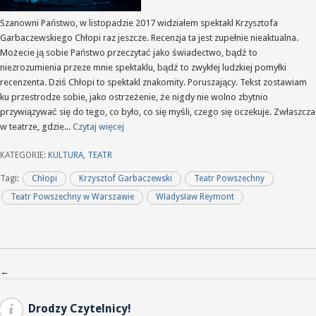
Szanowni Państwo, w listopadzie 2017 widziałem spektakl Krzysztofa
Garbaczewskiego Chłopi raz jeszcze. Recenzja ta jest zupełnie nieaktualna.
Możecie ją sobie Państwo przeczytać jako świadectwo, bądź to
niezrozumienia przeze mnie spektaklu, bądź to zwykłej ludzkiej pomyłki
recenzenta. Dziś Chłopi to spektakl znakomity. Poruszający. Tekst zostawiam
ku przestrodze sobie, jako ostrzeżenie, że nigdy nie wolno zbytnio
przywiązywać się do tego, co było, co się myśli, czego się oczekuje. Zwłaszcza
w teatrze, gdzie...
Czytaj więcej
KATEGORIE:
KULTURA
,
TEATR
Tagi:
Chłopi
Krzysztof Garbaczewski
Teatr Powszechny
Teatr Powszechny w Warszawie
Władysław Reymont
Nawigacja po wpisach
←
Drodzy Czytelnicy!