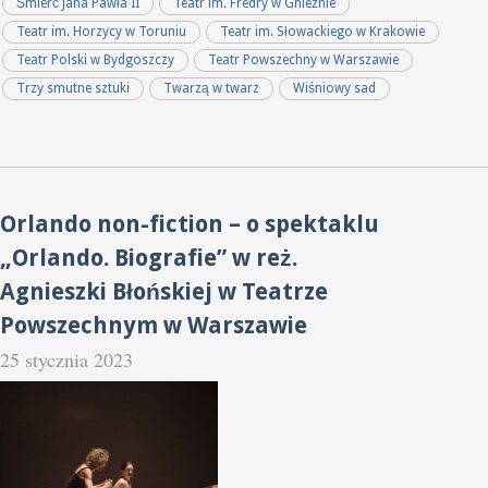
Śmierć Jana Pawła II
Teatr im. Fredry w Gnieźnie
Teatr im. Horzycy w Toruniu
Teatr im. Słowackiego w Krakowie
Teatr Polski w Bydgoszczy
Teatr Powszechny w Warszawie
Trzy smutne sztuki
Twarzą w twarz
Wiśniowy sad
Orlando non-fiction – o spektaklu
„Orlando. Biografie” w reż.
Agnieszki Błońskiej w Teatrze
Powszechnym w Warszawie
25 stycznia 2023