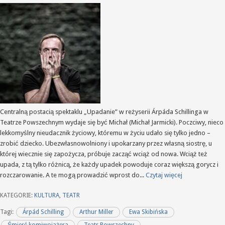
Centralną postacią spektaklu „Upadanie” w reżyserii Árpáda Schillinga w
Teatrze Powszechnym wydaje się być Michał (Michał Jarmicki). Poczciwy, nieco
lekkomyślny nieudacznik życiowy, któremu w życiu udało się tylko jedno –
zrobić dziecko. Ubezwłasnowolniony i upokarzany przez własną siostrę, u
której wiecznie się zapożycza, próbuje zacząć wciąż od nowa. Wciąż też
upada, z tą tylko różnicą, że każdy upadek powoduje coraz większą gorycz i
rozczarowanie. A te mogą prowadzić wprost do...
Czytaj więcej
KATEGORIE:
KULTURA
,
TEATR
Tagi:
Árpád Schilling
Arthur Miller
Ewa Skibińska