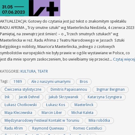
AKTUALIZACJA: Gotowy do czytania jest już tekst o znakomitym spektaklu
RADU AFRIMA „Trzy smutne sztuki” wg Maeterlincka Niedziela, 4 czerwca 2023
Pamiętaj, na zewnątrz jest śmierć – o „Trzech smutnych sztukach” wg
Maeterlincka w reż. Radu Afrima z Teatru Narodowego w Jassach Sztuki
belgijskiego noblisty, Maurice’a Maeterlincka, jednego z czołowych
symbolistów europejskich nie były prawie w ogóle wystawiane w Polsce, co
jest dla mnie sporym zaskoczeniem, bo uwielbiamy się przecież...
Czytaj więcej
KATEGORIE:
KULTURA
,
TEATR
Tagi:
1989
Ale z naszymi umarłymi
Bros
Ćwiczenia stylistyczne
Dimitris Papaioannou
Ingmar Bergman
Ink
Jacek Dehnel
Jakub Skrzywanek
Katarzyna Szyngiera
Łukasz Chotkowski
Łukasz Kos
Maeterlinck
Maja Kleczewska
Marcin Liber
Michał Kaleta
Międzynarodowy Festiwal Kontakt w Toruniu
Miła robótka
Radu Afrim
Raymond Queneau
Romeo Castelluci