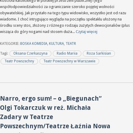
Kościoła katolickiego w polskiej przestrzeni publicznej i jego
współodpowiedzialności za ograniczanie szeroko pojętej wolności
obywatelskiej. Jak przystało na tego typu widowisko, wszystko jest od razu
wiadome. I choć intrygująco wygląda na początku spektaklu ułożony na
środku sceny stos, złożony z różnego rodzaju zużytych dewocjonaliów (plus
wisząca do góry nogami nad stosem duża...
Czytaj więcej
KATEGORIE:
BOSKA KOMEDIA
,
KULTURA
,
TEATR
Tagi:
Oksana Czerkaszyna
Radio Mariia
Roza Sarkisian
Teatr Powszechny
Teatr Powszechny w Warszawie
Narro, ergo sum! – o „Biegunach”
Olgi Tokarczuk w reż. Michała
Zadary w Teatrze
Powszechnym/Teatrze Łaźnia Nowa