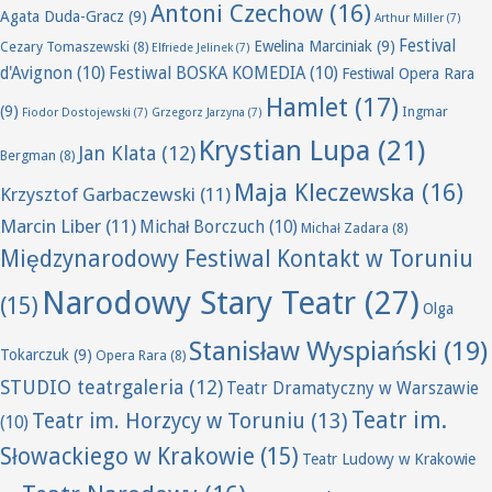
Antoni Czechow
(16)
Agata Duda-Gracz
(9)
Arthur Miller
(7)
Festival
Ewelina Marciniak
(9)
Cezary Tomaszewski
(8)
Elfriede Jelinek
(7)
d'Avignon
(10)
Festiwal BOSKA KOMEDIA
(10)
Festiwal Opera Rara
Hamlet
(17)
(9)
Ingmar
Fiodor Dostojewski
(7)
Grzegorz Jarzyna
(7)
Krystian Lupa
(21)
Jan Klata
(12)
Bergman
(8)
Maja Kleczewska
(16)
Krzysztof Garbaczewski
(11)
Marcin Liber
(11)
Michał Borczuch
(10)
Michał Zadara
(8)
Międzynarodowy Festiwal Kontakt w Toruniu
Narodowy Stary Teatr
(27)
(15)
Olga
Stanisław Wyspiański
(19)
Tokarczuk
(9)
Opera Rara
(8)
STUDIO teatrgaleria
(12)
Teatr Dramatyczny w Warszawie
Teatr im.
Teatr im. Horzycy w Toruniu
(13)
(10)
Słowackiego w Krakowie
(15)
Teatr Ludowy w Krakowie