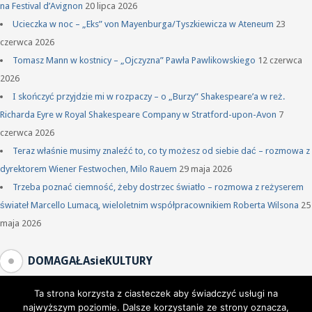
na Festival d’Avignon
20 lipca 2026
Ucieczka w noc – „Eks” von Mayenburga/Tyszkiewicza w Ateneum
23
czerwca 2026
Tomasz Mann w kostnicy – „Ojczyzna” Pawła Pawlikowskiego
12 czerwca
2026
I skończyć przyjdzie mi w rozpaczy – o „Burzy” Shakespeare’a w reż.
Richarda Eyre w Royal Shakespeare Company w Stratford-upon-Avon
7
czerwca 2026
Teraz właśnie musimy znaleźć to, co ty możesz od siebie dać – rozmowa z
dyrektorem Wiener Festwochen, Milo Rauem
29 maja 2026
Trzeba poznać ciemność, żeby dostrzec światło – rozmowa z reżyserem
świateł Marcello Lumacą, wieloletnim współpracownikiem Roberta Wilsona
25
maja 2026
DOMAGAŁAsieKULTURY
Ta strona korzysta z ciasteczek aby świadczyć usługi na
najwyższym poziomie. Dalsze korzystanie ze strony oznacza,