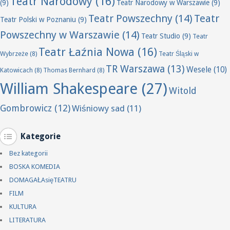
Teatr Narodowy
(16)
(9)
Teatr Narodowy w Warszawie
(9)
Teatr Powszechny
(14)
Teatr
Teatr Polski w Poznaniu
(9)
Powszechny w Warszawie
(14)
Teatr Studio
(9)
Teatr
Teatr Łaźnia Nowa
(16)
Wybrzeże
(8)
Teatr Śląski w
TR Warszawa
(13)
Wesele
(10)
Katowicach
(8)
Thomas Bernhard
(8)
William Shakespeare
(27)
Witold
Gombrowicz
(12)
Wiśniowy sad
(11)
Kategorie
Bez kategorii
BOSKA KOMEDIA
DOMAGAŁAsięTEATRU
FILM
KULTURA
LITERATURA