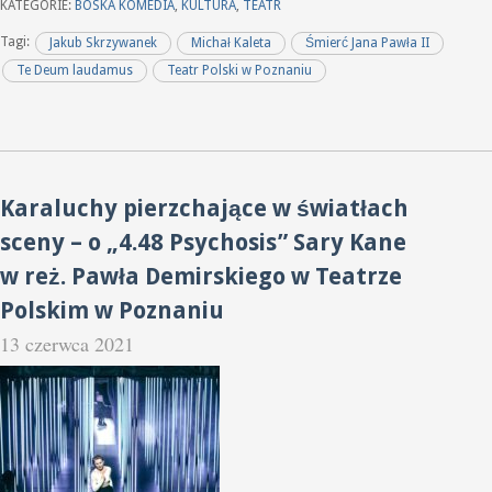
KATEGORIE:
BOSKA KOMEDIA
,
KULTURA
,
TEATR
Tagi:
Jakub Skrzywanek
Michał Kaleta
Śmierć Jana Pawła II
Te Deum laudamus
Teatr Polski w Poznaniu
Karaluchy pierzchające w światłach
sceny – o „4.48 Psychosis” Sary Kane
w reż. Pawła Demirskiego w Teatrze
Polskim w Poznaniu
13 czerwca 2021