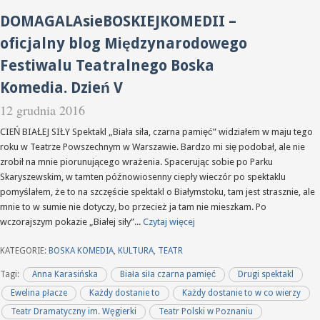
DOMAGALAsieBOSKIEJKOMEDII –
oficjalny blog Międzynarodowego
Festiwalu Teatralnego Boska
Komedia. Dzień V
12 grudnia 2016
CIEŃ BIAŁEJ SIŁY Spektakl „Biała siła, czarna pamięć” widziałem w maju tego
roku w Teatrze Powszechnym w Warszawie. Bardzo mi się podobał, ale nie
zrobił na mnie piorunującego wrażenia. Spacerując sobie po Parku
Skaryszewskim, w tamten późnowiosenny ciepły wieczór po spektaklu
pomyślałem, że to na szczęście spektakl o Białymstoku, tam jest strasznie, ale
mnie to w sumie nie dotyczy, bo przecież ja tam nie mieszkam. Po
wczorajszym pokazie „Białej siły”...
Czytaj więcej
KATEGORIE:
BOSKA KOMEDIA
,
KULTURA
,
TEATR
Tagi:
Anna Karasińska
Biała siła czarna pamięć
Drugi spektakl
Ewelina płacze
Każdy dostanie to
Każdy dostanie to w co wierzy
Teatr Dramatyczny im. Węgierki
Teatr Polski w Poznaniu