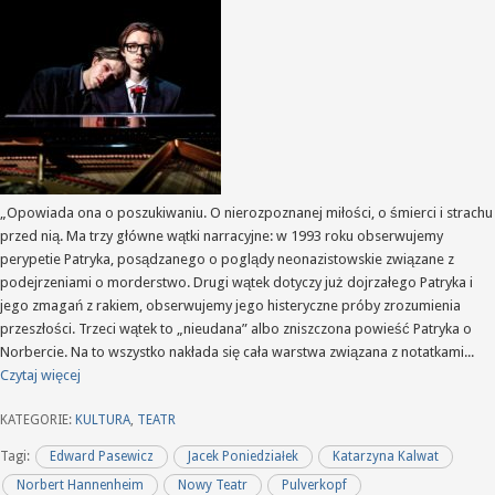
„Opowiada ona o poszukiwaniu. O nierozpoznanej miłości, o śmierci i strachu
przed nią. Ma trzy główne wątki narracyjne: w 1993 roku obserwujemy
perypetie Patryka, posądzanego o poglądy neonazistowskie związane z
podejrzeniami o morderstwo. Drugi wątek dotyczy już dojrzałego Patryka i
jego zmagań z rakiem, obserwujemy jego histeryczne próby zrozumienia
przeszłości. Trzeci wątek to „nieudana” albo zniszczona powieść Patryka o
Norbercie. Na to wszystko nakłada się cała warstwa związana z notatkami...
Czytaj więcej
KATEGORIE:
KULTURA
,
TEATR
Tagi:
Edward Pasewicz
Jacek Poniedziałek
Katarzyna Kalwat
Norbert Hannenheim
Nowy Teatr
Pulverkopf