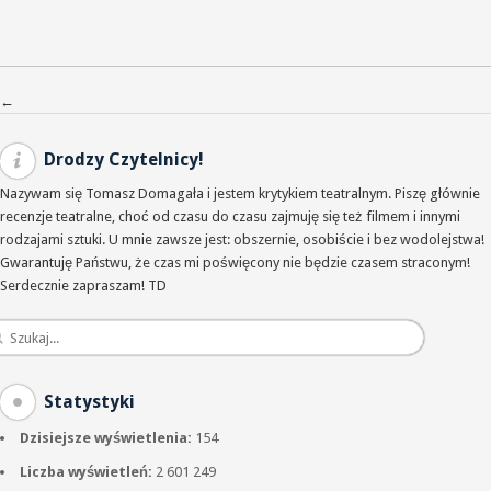
Nawigacja po wpisach
←
Drodzy Czytelnicy!
Nazywam się Tomasz Domagała i jestem krytykiem teatralnym. Piszę głównie
recenzje teatralne, choć od czasu do czasu zajmuję się też filmem i innymi
rodzajami sztuki. U mnie zawsze jest: obszernie, osobiście i bez wodolejstwa!
Gwarantuję Państwu, że czas mi poświęcony nie będzie czasem straconym!
Serdecznie zapraszam! TD
Statystyki
Dzisiejsze wyświetlenia:
154
Liczba wyświetleń:
2 601 249