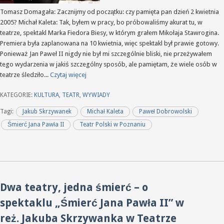
Tomasz Domagała: Zacznijmy od początku: czy pamięta pan dzień 2 kwietnia
2005? Michał Kaleta: Tak, byłem w pracy, bo próbowaliśmy akurat tu, w
teatrze, spektakl Marka Fiedora Biesy, w którym grałem Mikołaja Stawrogina.
Premiera była zaplanowana na 10 kwietnia, więc spektakl był prawie gotowy.
Ponieważ Jan Paweł II nigdy nie był mi szczególnie bliski, nie przeżywałem
tego wydarzenia w jakiś szczególny sposób, ale pamiętam, że wiele osób w
teatrze śledziło...
Czytaj więcej
KATEGORIE:
KULTURA
,
TEATR
,
WYWIADY
Tagi:
Jakub Skrzywanek
Michał Kaleta
Paweł Dobrowolski
Śmierć Jana Pawła II
Teatr Polski w Poznaniu
Dwa teatry, jedna śmierć – o
spektaklu „Śmierć Jana Pawła II” w
reż. Jakuba Skrzywanka w Teatrze