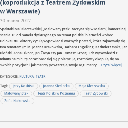
(koprodukcja z Teatrem Żydowskim
w Warszawie)
30 marca 2017
Spektakl Mai Kleczewskiej „Malowany ptak” zaczyna się w Malarni, kameralnej
scenie TP od panelu dyskusyjnego na temat polskiej bierności wobec
Holokaustu. Aktorzy cytują wypowiedzi ważnych postaci, które zajmowały się
tym tematem (m.in. Joanna Krakowska, Barbara Engelking, Kazimierz Wyka, Jan
Błoński, Anna Bikont, Jan Żaryn czy Jan Tomasz Gross). Ich wypowiedzi z
minuty na minutę coraz bardziej się polaryzują; rozmówcy okopują się na
swoich pozycjach i jak mantry powtarzają swoje argumenty....
Czytaj więcej
KATEGORIE:
KULTURA
,
TEATR
Tagi:
Jerzy Kosiński
Joanna Siedlecka
Maja Kleczewska
Malowany ptak
Teatr Polski w Poznaniu
Teatr Żydowski
Zofia Nałkowska