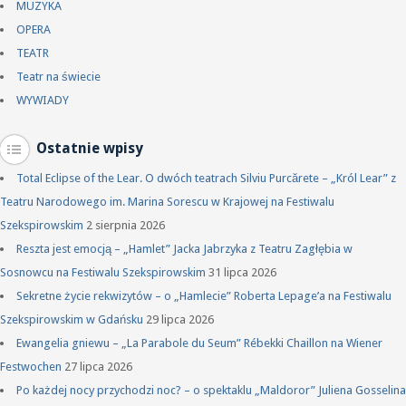
MUZYKA
OPERA
TEATR
Teatr na świecie
WYWIADY
Ostatnie wpisy
Total Eclipse of the Lear. O dwóch teatrach Silviu Purcărete – „Król Lear” z
Teatru Narodowego im. Marina Sorescu w Krajowej na Festiwalu
Szekspirowskim
2 sierpnia 2026
Reszta jest emocją – „Hamlet” Jacka Jabrzyka z Teatru Zagłębia w
Sosnowcu na Festiwalu Szekspirowskim
31 lipca 2026
Sekretne życie rekwizytów – o „Hamlecie” Roberta Lepage’a na Festiwalu
Szekspirowskim w Gdańsku
29 lipca 2026
Ewangelia gniewu – „La Parabole du Seum” Rébekki Chaillon na Wiener
Festwochen
27 lipca 2026
Po każdej nocy przychodzi noc? – o spektaklu „Maldoror” Juliena Gosselina