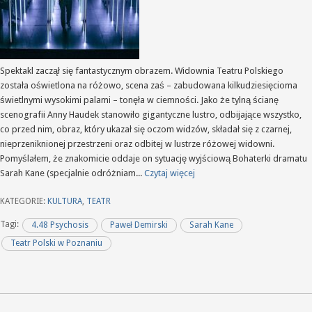
Spektakl zaczął się fantastycznym obrazem. Widownia Teatru Polskiego
została oświetlona na różowo, scena zaś – zabudowana kilkudziesięcioma
świetlnymi wysokimi palami – tonęła w ciemności. Jako że tylną ścianę
scenografii Anny Haudek stanowiło gigantyczne lustro, odbijające wszystko,
co przed nim, obraz, który ukazał się oczom widzów, składał się z czarnej,
nieprzeniknionej przestrzeni oraz odbitej w lustrze różowej widowni.
Pomyślałem, że znakomicie oddaje on sytuację wyjściową Bohaterki dramatu
Sarah Kane (specjalnie odróżniam...
Czytaj więcej
KATEGORIE:
KULTURA
,
TEATR
Tagi:
4.48 Psychosis
Paweł Demirski
Sarah Kane
Teatr Polski w Poznaniu