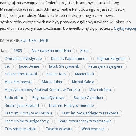
Pamiętaj, na zewnątrz jest śmierć – o „Trzech smutnych sztukach” wg
Maeterlincka w reż. Radu Afrima z Teatru Narodowego w Jassach Sztuki
belgijskiego noblisty, Maurice’a Maeterlincka, jednego z czołowych
symbolistów europejskich nie były prawie w ogóle wystawiane w Polsce, co
jest dla mnie sporym zaskoczeniem, bo uwielbiamy się przecież...
Czytaj więcej
KATEGORIE:
KULTURA
,
TEATR
Tagi:
1989
Ale z naszymi umarłymi
Bros
Ćwiczenia stylistyczne
Dimitris Papaioannou
Ingmar Bergman
Ink
Jacek Dehnel
Jakub Skrzywanek
Katarzyna Szyngiera
Łukasz Chotkowski
Łukasz Kos
Maeterlinck
Maja Kleczewska
Marcin Liber
Michał Kaleta
Międzynarodowy Festiwal Kontakt w Toruniu
Miła robótka
Radu Afrim
Raymond Queneau
Romeo Castelluci
Śmierć Jana Pawła II
Teatr im. Fredry w Gnieźnie
Teatr im. Horzycy w Toruniu
Teatr im. Słowackiego w Krakowie
Teatr Polski w Bydgoszczy
Teatr Powszechny w Warszawie
Trzy smutne sztuki
Twarzą w twarz
Wiśniowy sad