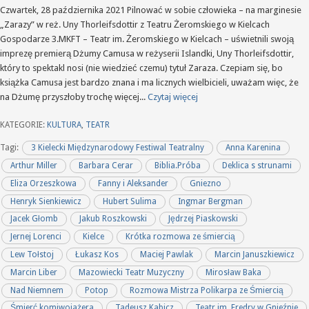
Czwartek, 28 października 2021 Pilnować w sobie człowieka – na marginesie
„Zarazy” w reż. Uny Thorleifsdottir z Teatru Żeromskiego w Kielcach
Gospodarze 3.MKFT – Teatr im. Żeromskiego w Kielcach – uświetnili swoją
imprezę premierą Dżumy Camusa w reżyserii Islandki, Uny Thorleifsdottir,
który to spektakl nosi (nie wiedzieć czemu) tytuł Zaraza. Czepiam się, bo
książka Camusa jest bardzo znana i ma licznych wielbicieli, uważam więc, że
na Dżumę przyszłoby trochę więcej...
Czytaj więcej
KATEGORIE:
KULTURA
,
TEATR
Tagi:
3 Kielecki Międzynarodowy Festiwal Teatralny
Anna Karenina
Arthur Miller
Barbara Cerar
Biblia.Próba
Deklica s strunami
Eliza Orzeszkowa
Fanny i Aleksander
Gniezno
Henryk Sienkiewicz
Hubert Sulima
Ingmar Bergman
Jacek Głomb
Jakub Roszkowski
Jędrzej Piaskowski
Jernej Lorenci
Kielce
Krótka rozmowa ze śmiercią
Lew Tołstoj
Łukasz Kos
Maciej Pawlak
Marcin Januszkiewicz
Marcin Liber
Mazowiecki Teatr Muzyczny
Mirosław Baka
Nad Niemnem
Potop
Rozmowa Mistrza Polikarpa ze Śmiercią
Śmierć komiwojażera
Tadeusz Kabicz
Teatr im. Fredry w Gnieźnie