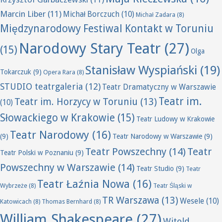
Marcin Liber
(11)
Michał Borczuch
(10)
Michał Zadara
(8)
Międzynarodowy Festiwal Kontakt w Toruniu
Narodowy Stary Teatr
(27)
(15)
Olga
Stanisław Wyspiański
(19)
Tokarczuk
(9)
Opera Rara
(8)
STUDIO teatrgaleria
(12)
Teatr Dramatyczny w Warszawie
Teatr im.
Teatr im. Horzycy w Toruniu
(13)
(10)
Słowackiego w Krakowie
(15)
Teatr Ludowy w Krakowie
Teatr Narodowy
(16)
(9)
Teatr Narodowy w Warszawie
(9)
Teatr Powszechny
(14)
Teatr
Teatr Polski w Poznaniu
(9)
Powszechny w Warszawie
(14)
Teatr Studio
(9)
Teatr
Teatr Łaźnia Nowa
(16)
Wybrzeże
(8)
Teatr Śląski w
TR Warszawa
(13)
Wesele
(10)
Katowicach
(8)
Thomas Bernhard
(8)
William Shakespeare
(27)
Witold