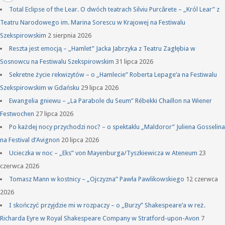
Total Eclipse of the Lear. O dwóch teatrach Silviu Purcărete – „Król Lear” z
Teatru Narodowego im. Marina Sorescu w Krajowej na Festiwalu
Szekspirowskim
2 sierpnia 2026
Reszta jest emocją – „Hamlet” Jacka Jabrzyka z Teatru Zagłębia w
Sosnowcu na Festiwalu Szekspirowskim
31 lipca 2026
Sekretne życie rekwizytów – o „Hamlecie” Roberta Lepage’a na Festiwalu
Szekspirowskim w Gdańsku
29 lipca 2026
Ewangelia gniewu – „La Parabole du Seum” Rébekki Chaillon na Wiener
Festwochen
27 lipca 2026
Po każdej nocy przychodzi noc? – o spektaklu „Maldoror” Juliena Gosselina
na Festival d’Avignon
20 lipca 2026
Ucieczka w noc – „Eks” von Mayenburga/Tyszkiewicza w Ateneum
23
czerwca 2026
Tomasz Mann w kostnicy – „Ojczyzna” Pawła Pawlikowskiego
12 czerwca
2026
I skończyć przyjdzie mi w rozpaczy – o „Burzy” Shakespeare’a w reż.
Richarda Eyre w Royal Shakespeare Company w Stratford-upon-Avon
7