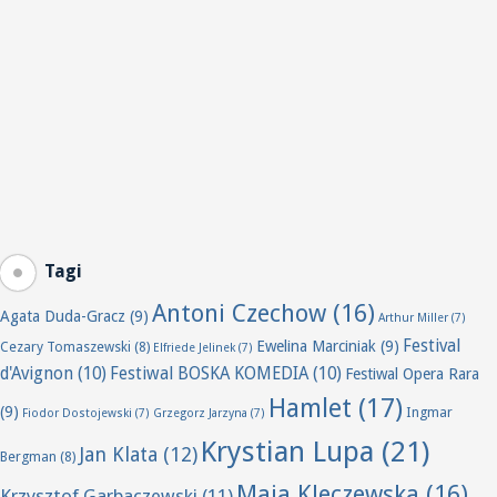
Tagi
Antoni Czechow
(16)
Agata Duda-Gracz
(9)
Arthur Miller
(7)
Festival
Ewelina Marciniak
(9)
Cezary Tomaszewski
(8)
Elfriede Jelinek
(7)
d'Avignon
(10)
Festiwal BOSKA KOMEDIA
(10)
Festiwal Opera Rara
Hamlet
(17)
(9)
Ingmar
Fiodor Dostojewski
(7)
Grzegorz Jarzyna
(7)
Krystian Lupa
(21)
Jan Klata
(12)
Bergman
(8)
Maja Kleczewska
(16)
Krzysztof Garbaczewski
(11)