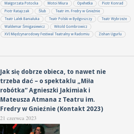
Małgorzata Potocka
Motoi Miura
Opehetka
Piotr Konrad
Piotr Ratajczak
Ślub
Teatr im. Fredry w Gnieźnie
Teatr Lalek Banialuka
Teatr Polski w Bydgoszczy
Teatr Wybrzeże
Waldemar Śmigasiewicz
Witold Gombrowicz
XVI Międzynarodowy Festiwal Teatralny w Radomiu
Zishan Ugurlu
Jak się dobrze obieca, to nawet nie
trzeba dać – o spektaklu „Miła
robótka” Agnieszki Jakimiak i
Mateusza Atmana z Teatru im.
Fredry w Gnieźnie (Kontakt 2023)
21 czerwca 2023