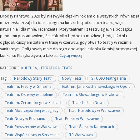
Drodzy Państwo, 2020 był niezwykle ciężkim rokiem dla wszystkich, również (a
może zwłaszcza) dla bazującego na ludzkich spotkaniach teatru, więc
naturalnie i dla mnie, recenzenta, który teatrem i z teatru żyje. Na początku
pandemii postanowiłem, że jeśli tylko będzie to możliwe, będę jeździł i
oglądał. Ruszyłem zatem w trasę w czerwcu, gdy otwarto teatry w reżimie
sanitarnym. Obligowały mnie do tego obowiązki członka Komisji Artystycznej
konkursu Klasyka Żywa, a także...
Czytaj więcej
KATEGORIE:
KULTURA
,
LITERATURA
,
TEATR
Tagi:
Narodowy Stary Teatr
Nowy Teatr
STUDIO teatrgaleria
Teatr im. Fredry w Gnieźnie
Teatr im. Jana Kochanowskiego w Opolu
Teatr im. Osterwy w Lublinie
Teatr im. Słowackiego w Krakowie
Teatr im. Żeromskiego w Kielcach
Teatr Łaźnia Nowa
Teatr Modrzejewskiej w Legnicy
Teatr Narodowy w Warszawie
Teatr Nowy w Poznaniu
Teatr Polski w Warszawie
Teatr Powszechny w Warszawie
Teatr Śląski w Katowicach
Teatr Współczesny w Szczecinie
TR Warszawa