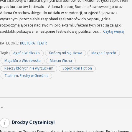
warsztatowej w ramach słynnych Maratonów Non Fiction. Artyści zaproszeni
przez kuratorów festiwalu – Adama Nalepę, Romana Pawłowskiego oraz
Adama Orzechowskiego do udziału w rezydencji, przyjeżdżają wraz z
wybranymi przez siebie zespołami realizatorów do Sopotu, gdzie
rozpoczynają pracę nad swoimi projektami. Efektem tych prac są zalążki
spektakli, pokazywane następnie festiwalowej publiczności...
Czytaj więcej
KATEGORIE:
KULTURA
,
TEATR
Tagi:
Agafia Wieliczko
Kończą mi się słowa
Magda Szpecht
Maja Miro Wiśniewska
Marcin Wicha
Rzeczy których nie wyrzuciłem
Sopot Non Fiction
Teatr im. Fredry w Gnieźnie
Nawigacja po wpisach
←
Drodzy Czytelnicy!
Nazywam się Tomasz Domagała i jestem krytykiem teatralnym. Piszę głównie