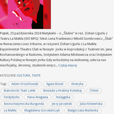
Piątek, 25 października 2024 Nietykalni – o „Ślubie” w reż. Zishan Ugurlu z
Teatru La MaMa (XVI MFG) Tekst: Lena Frankiewicz Witold Gombrowicz „Ślub”
w tłumaczeniu Louis Iribarne, w reżyserii Zishan Ugurlu z La MaMa
Experimental Theatre Club w Nowym Jorku w koprodukcji z Teatrem im. Jana
Kochanowskiego w Radomiu, Instytutem Adama Mickiewicza oraz Instytutem
Kultury Polskiej w Nowym Jorku Gdy wchodzimy na widownię, uderza nas
nieoficjalny, skromny, studencki wręcz...
Czytaj więcej
KATEGORIE:
KULTURA
,
TEATR
Tagi:
Adam Orzechowski
Agata Biziuk
Ameryka
Białostocki Teatr Lalek
Biesiada u Hrabiny Kotłubaj
Chiten
Ferdydurke
Hana Anegawa
Hulajgęba
Iwona księżniczka Burgunda
Jerzy Jarzębski
Julia Holewińska
La MaMa
Magdalena Gorzelańczyk
Małgorzata Maślanka