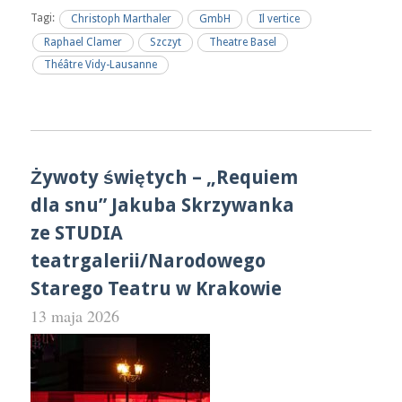
Tagi:
Christoph Marthaler
GmbH
Il vertice
Raphael Clamer
Szczyt
Theatre Basel
Théâtre Vidy-Lausanne
Żywoty świętych – „Requiem
dla snu” Jakuba Skrzywanka
ze STUDIA
teatrgalerii/Narodowego
Starego Teatru w Krakowie
13 maja 2026