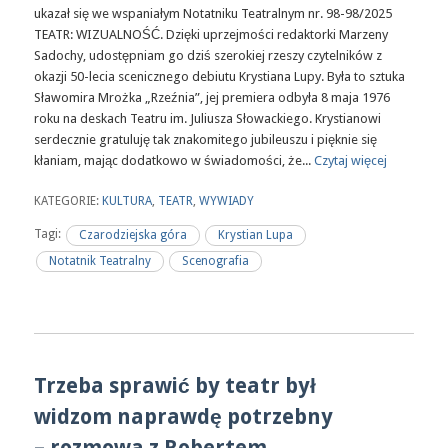
ukazał się we wspaniałym Notatniku Teatralnym nr. 98-98/2025
TEATR: WIZUALNOŚĆ. Dzięki uprzejmości redaktorki Marzeny
Sadochy, udostępniam go dziś szerokiej rzeszy czytelników z
okazji 50-lecia scenicznego debiutu Krystiana Lupy. Była to sztuka
Sławomira Mrożka „Rzeźnia”, jej premiera odbyła 8 maja 1976
roku na deskach Teatru im. Juliusza Słowackiego. Krystianowi
serdecznie gratuluję tak znakomitego jubileuszu i pięknie się
kłaniam, mając dodatkowo w świadomości, że...
Czytaj więcej
KATEGORIE:
KULTURA
,
TEATR
,
WYWIADY
Tagi:
Czarodziejska góra
Krystian Lupa
Notatnik Teatralny
Scenografia
Trzeba sprawić by teatr był
widzom naprawdę potrzebny
– rozmowa z Robertem