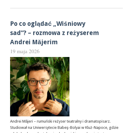
Po co oglądać „Wiśniowy
sad”? – rozmowa z reżyserem
Andrei Măjerim
19 maja 2026
Andrei Măjeri – rumuński reżyser teatralny i dramatopisarz.
Studiował na Uniwersytecie Babeş-Bolyai w Kluż-Napoce, gdzie