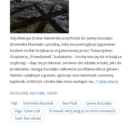
Gdy Matoga (Oskar Hamerski) przychodzi do Janiny Duszejko
(Dominika Kluźniak) z prośbą, żeby mu pomogła przygotować
kostium na Bal Grzybiarza organizowany przez Towarzystwo
Grzybiarzy „Prawdziwek”, bohaterka – trochę inaczej niż w książce
(szybciej) – daje się przekonać zarówno do udziału w balu, jak i do
przebrania. Uwagę Duszejko całkowicie pochłania wilcza głowa i
futerko z pięknym ogonem, ignoruje ona natomiast czerwony
kapturek, w którym z braku laku musi wystąpić na...
Czytaj więcej
KATEGORIE:
KULTURA
,
TEATR
Tagi:
Dominika Klużniak
Ewa Platt
Janina Duszejko
Olga Tokarczuk
Prowadź swój pług przez kości umarłych
Teatr Narodowy