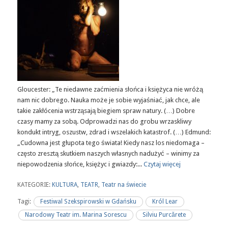
Gloucester: „Te niedawne zaćmienia słońca i księżyca nie wróżą
nam nic dobrego. Nauka może je sobie wyjaśniać, jak chce, ale
takie zakłócenia wstrząsają biegiem spraw natury. (…) Dobre
czasy mamy za sobą. Odprowadzi nas do grobu wrzaskliwy
kondukt intryg, oszustw, zdrad i wszelakich katastrof. (…) Edmund:
„Cudowna jest głupota tego świata! Kiedy nasz los niedomaga –
często zresztą skutkiem naszych własnych nadużyć – winimy za
niepowodzenia słońce, księżyc i gwiazdy:...
Czytaj więcej
KATEGORIE:
KULTURA
,
TEATR
,
Teatr na świecie
Tagi:
Festiwal Szekspirowski w Gdańsku
Król Lear
Narodowy Teatr im. Marina Sorescu
Silviu Purcărete