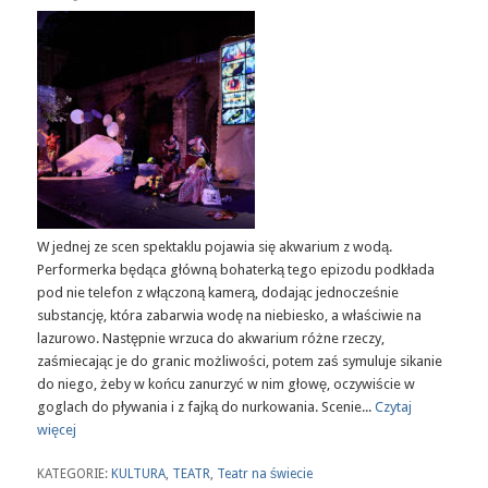
W jednej ze scen spektaklu pojawia się akwarium z wodą.
Performerka będąca główną bohaterką tego epizodu podkłada
pod nie telefon z włączoną kamerą, dodając jednocześnie
substancję, która zabarwia wodę na niebiesko, a właściwie na
lazurowo. Następnie wrzuca do akwarium różne rzeczy,
zaśmiecając je do granic możliwości, potem zaś symuluje sikanie
do niego, żeby w końcu zanurzyć w nim głowę, oczywiście w
goglach do pływania i z fajką do nurkowania. Scenie...
Czytaj
więcej
KATEGORIE:
KULTURA
,
TEATR
,
Teatr na świecie