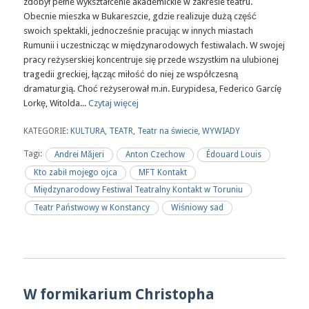
zdobył pełne wykształcenie akademickie w zakresie teatru.
Obecnie mieszka w Bukareszcie, gdzie realizuje dużą część
swoich spektakli, jednocześnie pracując w innych miastach
Rumunii i uczestnicząc w międzynarodowych festiwalach. W swojej
pracy reżyserskiej koncentruje się przede wszystkim na ulubionej
tragedii greckiej, łącząc miłość do niej ze współczesną
dramaturgią. Choć reżyserował m.in. Eurypidesa, Federico Garcíę
Lorkę, Witolda...
Czytaj więcej
KATEGORIE:
KULTURA
,
TEATR
,
Teatr na świecie
,
WYWIADY
Tagi:
Andrei Măjeri
Anton Czechow
Édouard Louis
Kto zabił mojego ojca
MFT Kontakt
Międzynarodowy Festiwal Teatralny Kontakt w Toruniu
Teatr Państwowy w Konstancy
Wiśniowy sad
W formikarium Christopha