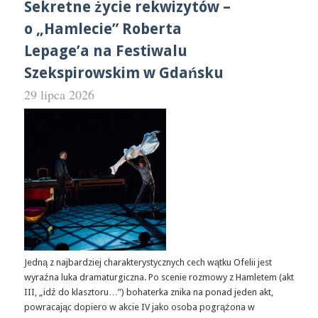
Sekretne życie rekwizytów –
o „Hamlecie” Roberta
Lepage’a na Festiwalu
Szekspirowskim w Gdańsku
29 lipca 2026
Jedną z najbardziej charakterystycznych cech wątku Ofelii jest
wyraźna luka dramaturgiczna. Po scenie rozmowy z Hamletem (akt
III, „idź do klasztoru…”) bohaterka znika na ponad jeden akt,
powracając dopiero w akcie IV jako osoba pogrążona w