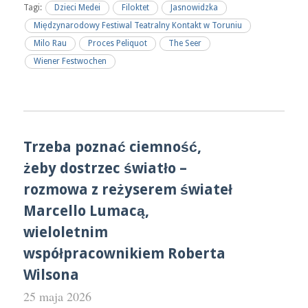
Tagi:
Dzieci Medei
Filoktet
Jasnowidzka
Międzynarodowy Festiwal Teatralny Kontakt w Toruniu
Milo Rau
Proces Peliquot
The Seer
Wiener Festwochen
Trzeba poznać ciemność,
żeby dostrzec światło –
rozmowa z reżyserem świateł
Marcello Lumacą,
wieloletnim
współpracownikiem Roberta
Wilsona
25 maja 2026