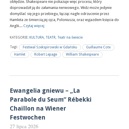
obłędzie. Shakespeare nie pokazuje więc procesu, który
doprowadził ją do załamania nerwowego. Widz może jedynie
domyślać się jego przebiegu, łącząc nagłe odrzucenie przez
Hamleta ze śmiercią jej ojca, Poloniusza, oraz wyjazdem księcia do
Anglii....
Czytaj więcej
KATEGORIE:
KULTURA
,
TEATR
,
Teatr na świecie
Tagi:
Festiwal Szekspirowski w Gdańsku
Guillaume Cote
Hamlet
Robert Lepage
William Shakespeare
Ewangelia gniewu – „La
Parabole du Seum” Rébekki
Chaillon na Wiener
Festwochen
27 lipca 2026