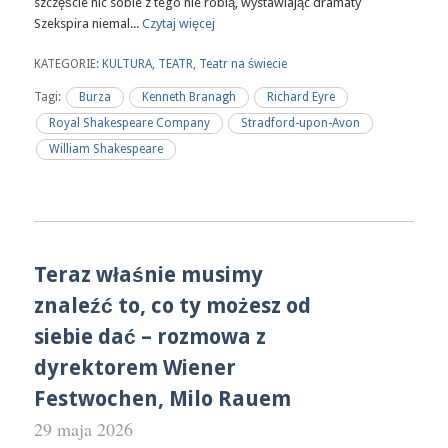
szczęście nic sobie z tego nie robią, wystawiając dramaty
Szekspira niemal...
Czytaj więcej
KATEGORIE:
KULTURA
,
TEATR
,
Teatr na świecie
Tagi:
Burza
Kenneth Branagh
Richard Eyre
Royal Shakespeare Company
Stradford-upon-Avon
William Shakespeare
Teraz właśnie musimy
znaleźć to, co ty możesz od
siebie dać – rozmowa z
dyrektorem Wiener
Festwochen, Milo Rauem
29 maja 2026