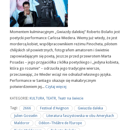
Momentem kulminacyjnym „Gwiazdy dalekiej” Roberto Bolaño jest
poetycki performance Carlosa Wiedera. Wiemy już wtedy, że jest
mordercą kobiet, współpracownikiem reżimu Pinocheta, pilotem
chilijskich sił powietrznych, fotografem amatorem i świetnie
zapowiadającym się poetą. Jeszcze przed przewrotem Marta
Posadas – jego przyjaciółka z kółka poetyckiego i „jedyna kobieta,
która go rozumie” – odrzuciła jego tradycyjne wiersze,
przeczuwając, że Wieder wciąż nie odnalazł własnego języka.
Performance w Santiago okazuje się makabrycznym
potwierdzeniem jej...
Czytaj więcej
KATEGORIE:
KULTURA
,
TEATR
,
Teatr na świecie
Tagi:
2666
Festival d'Avignon
Gwiazda daleka
Julien Gosselin
Literatura faszystowska w obu Amerykach
Maldoror
Odéon–Théâtre de l’Europe