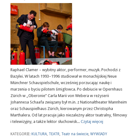
Raphael Clamer – wybitny aktor, performer, muzyk. Pochodzi z
Bazylei. W latach 1993–1996 studiował w monachijskiej Neue
Münchner Schauspielschule, wcześniej porzucając naukę i
marzenia o byciu pilotem śmigłowca. Po debiucie w Opernhaus
Zürich w „Oberonie” Carla Marii von Webera w reżyserii
Johannesa Schaafa związany był m.in. z Nationaltheater Mannheim
oraz Schauspielhaus Zürich, kierowanym przez Christopha
Marthalera. Od lat pracuje jako niezależny aktor teatralny, filmowy
i telewizyjny, a także lektor słuchowisk...
Czytaj więcej
KATEGORIE:
KULTURA
,
TEATR
,
Teatr na świecie
,
WYWIADY