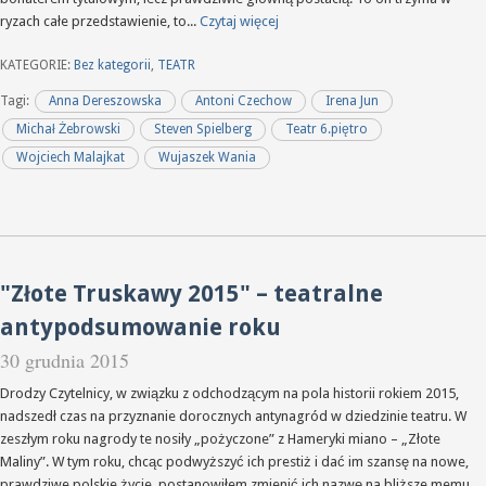
ryzach całe przedstawienie, to...
Czytaj więcej
KATEGORIE:
Bez kategorii
,
TEATR
Tagi:
Anna Dereszowska
Antoni Czechow
Irena Jun
Michał Żebrowski
Steven Spielberg
Teatr 6.piętro
Wojciech Malajkat
Wujaszek Wania
"Złote Truskawy 2015" – teatralne
antypodsumowanie roku
30 grudnia 2015
Drodzy Czytelnicy, w związku z odchodzącym na pola historii rokiem 2015,
nadszedł czas na przyznanie dorocznych antynagród w dziedzinie teatru. W
zeszłym roku nagrody te nosiły „pożyczone” z Hameryki miano – „Złote
Maliny”. W tym roku, chcąc podwyższyć ich prestiż i dać im szansę na nowe,
prawdziwe polskie życie, postanowiłem zmienić ich nazwę na bliższe memu