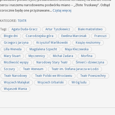
sercu i naszemu narodowemu podwórku miano – „Złote Truskawy”. Odtąd
corocznie będę one przyznawane...
Czytaj więcej
KATEGORIE:
TEATR
Tagi:
Agata Duda-Gracz
Artur Tyszkiewicz
Białe małżeństwo
Błogie dni
Czarodziejska góra
Ewelina Marciniak
Francuzi
Grzegorz Jarzyna
Krzysztof Warlikowski
Książę niezłomny
Lilla Weneda
Magdalena Szpecht
Maja Kleczewska
Mary Stuart
Męczennicy
Michał Zadara
Morfina
Możliwość wyspy
Narodowy Stary Teatr
Śmierć i dziewczyna
Szczury
Teatr Ateneum
Teatr im. Stefana Jaracza w Łodzi
Teatr Narodowy
Teatr Polski we Wrocławiu
Teatr Powszechny
Wojciech Malajkat
Wojciech Urbański
Wróg ludu
Wujaszek Wania