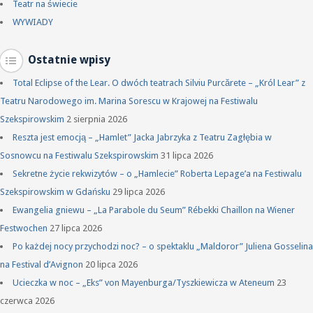
Teatr na świecie
WYWIADY
Ostatnie wpisy
Total Eclipse of the Lear. O dwóch teatrach Silviu Purcărete – „Król Lear” z
Teatru Narodowego im. Marina Sorescu w Krajowej na Festiwalu
Szekspirowskim
2 sierpnia 2026
Reszta jest emocją – „Hamlet” Jacka Jabrzyka z Teatru Zagłębia w
Sosnowcu na Festiwalu Szekspirowskim
31 lipca 2026
Sekretne życie rekwizytów – o „Hamlecie” Roberta Lepage’a na Festiwalu
Szekspirowskim w Gdańsku
29 lipca 2026
Ewangelia gniewu – „La Parabole du Seum” Rébekki Chaillon na Wiener
Festwochen
27 lipca 2026
Po każdej nocy przychodzi noc? – o spektaklu „Maldoror” Juliena Gosselina
na Festival d’Avignon
20 lipca 2026
Ucieczka w noc – „Eks” von Mayenburga/Tyszkiewicza w Ateneum
23
czerwca 2026