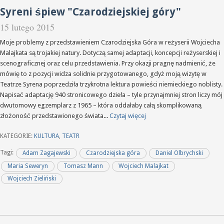
Syreni śpiew "Czarodziejskiej góry"
15 lutego 2015
Moje problemy z przedstawieniem Czarodziejska Góra w reżyserii Wojciecha
Malajkata są trojakiej natury. Dotyczą samej adaptacji, koncepcji reżyserskiej i
scenograficznej oraz celu przedstawienia. Przy okazji pragnę nadmienić, że
mówię to z pozycji widza solidnie przygotowanego, gdyż moją wizytę w
Teatrze Syrena poprzedziła trzykrotna lektura powieści niemieckiego noblisty.
Napisać adaptację 940 stronicowego dzieła – tyle przynajmniej stron liczy mój
dwutomowy egzemplarz z 1965 – która oddałaby całą skomplikowaną
złożoność przedstawionego świata...
Czytaj więcej
KATEGORIE:
KULTURA
,
TEATR
Tagi:
Adam Zagajewski
Czarodziejska góra
Daniel Olbrychski
Maria Seweryn
Tomasz Mann
Wojciech Malajkat
Wojciech Zieliński