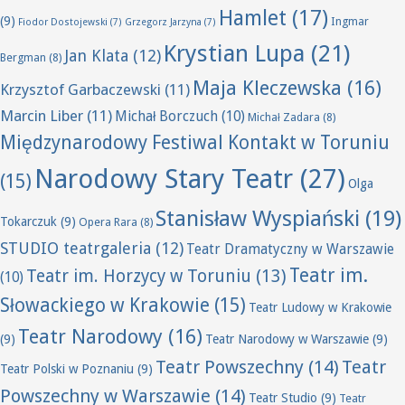
Hamlet
(17)
(9)
Ingmar
Fiodor Dostojewski
(7)
Grzegorz Jarzyna
(7)
Krystian Lupa
(21)
Jan Klata
(12)
Bergman
(8)
Maja Kleczewska
(16)
Krzysztof Garbaczewski
(11)
Marcin Liber
(11)
Michał Borczuch
(10)
Michał Zadara
(8)
Międzynarodowy Festiwal Kontakt w Toruniu
Narodowy Stary Teatr
(27)
(15)
Olga
Stanisław Wyspiański
(19)
Tokarczuk
(9)
Opera Rara
(8)
STUDIO teatrgaleria
(12)
Teatr Dramatyczny w Warszawie
Teatr im.
Teatr im. Horzycy w Toruniu
(13)
(10)
Słowackiego w Krakowie
(15)
Teatr Ludowy w Krakowie
Teatr Narodowy
(16)
(9)
Teatr Narodowy w Warszawie
(9)
Teatr Powszechny
(14)
Teatr
Teatr Polski w Poznaniu
(9)
Powszechny w Warszawie
(14)
Teatr Studio
(9)
Teatr