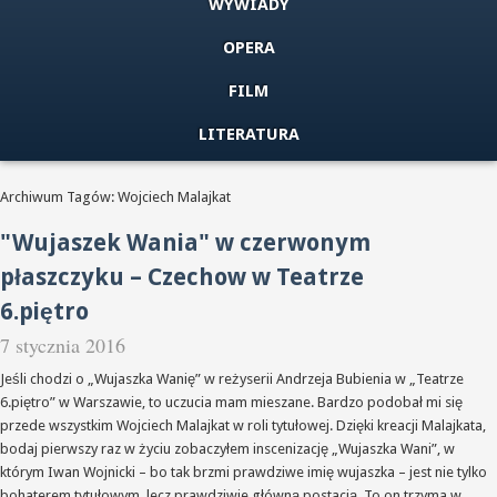
WYWIADY
OPERA
FILM
LITERATURA
Archiwum Tagów: Wojciech Malajkat
"Wujaszek Wania" w czerwonym
płaszczyku – Czechow w Teatrze
6.piętro
7 stycznia 2016
Jeśli chodzi o „Wujaszka Wanię” w reżyserii Andrzeja Bubienia w „Teatrze
6.piętro” w Warszawie, to uczucia mam mieszane. Bardzo podobał mi się
przede wszystkim Wojciech Malajkat w roli tytułowej. Dzięki kreacji Malajkata,
bodaj pierwszy raz w życiu zobaczyłem inscenizację „Wujaszka Wani”, w
którym Iwan Wojnicki – bo tak brzmi prawdziwe imię wujaszka – jest nie tylko
bohaterem tytułowym, lecz prawdziwie główną postacią. To on trzyma w