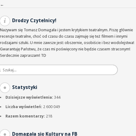
Nawigacja po wpisach
←
Drodzy Czytelnicy!
Nazywam się Tomasz Domagała i jestem krytykiem teatralnym. Piszę głównie
recenzje teatralne, choć od czasu do czasu zajmuję się też filmem i innymi
rodzajami sztuki. U mnie zawsze jest: obszernie, osobiście i bez wodolejstwa!
Gwarantuję Państwu, że czas mi poświęcony nie będzie czasem straconym!
Serdecznie zapraszam! TD
Statystyki
Dzisiejsze wyświetlenia:
344
Liczba wyświetleń:
2 600 049
Razem komentarzy:
218
Domagała się Kultury na FB