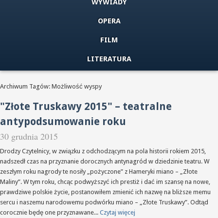
WYWIADY
OPERA
FILM
LITERATURA
Archiwum Tagów: Możliwość wyspy
"Złote Truskawy 2015" – teatralne
antypodsumowanie roku
30 grudnia 2015
Drodzy Czytelnicy, w związku z odchodzącym na pola historii rokiem 2015,
nadszedł czas na przyznanie dorocznych antynagród w dziedzinie teatru. W
zeszłym roku nagrody te nosiły „pożyczone” z Hameryki miano – „Złote
Maliny”. W tym roku, chcąc podwyższyć ich prestiż i dać im szansę na nowe,
prawdziwe polskie życie, postanowiłem zmienić ich nazwę na bliższe memu
sercu i naszemu narodowemu podwórku miano – „Złote Truskawy”. Odtąd
corocznie będę one przyznawane...
Czytaj więcej