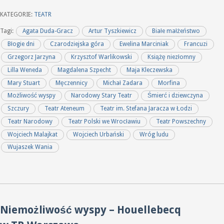
KATEGORIE:
TEATR
Tagi:
Agata Duda-Gracz
Artur Tyszkiewicz
Białe małżeństwo
Błogie dni
Czarodziejska góra
Ewelina Marciniak
Francuzi
Grzegorz Jarzyna
Krzysztof Warlikowski
Książę niezłomny
Lilla Weneda
Magdalena Szpecht
Maja Kleczewska
Mary Stuart
Męczennicy
Michał Zadara
Morfina
Możliwość wyspy
Narodowy Stary Teatr
Śmierć i dziewczyna
Szczury
Teatr Ateneum
Teatr im. Stefana Jaracza w Łodzi
Teatr Narodowy
Teatr Polski we Wrocławiu
Teatr Powszechny
Wojciech Malajkat
Wojciech Urbański
Wróg ludu
Wujaszek Wania
Niemożliwość wyspy – Houellebecq