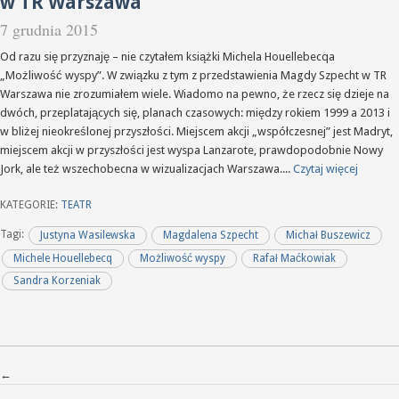
w TR Warszawa
7 grudnia 2015
Od razu się przyznaję – nie czytałem książki Michela Houellebecqa
„Możliwość wyspy”. W związku z tym z przedstawienia Magdy Szpecht w TR
Warszawa nie zrozumiałem wiele. Wiadomo na pewno, że rzecz się dzieje na
dwóch, przeplatających się, planach czasowych: między rokiem 1999 a 2013 i
w bliżej nieokreślonej przyszłości. Miejscem akcji „współczesnej” jest Madryt,
miejscem akcji w przyszłości jest wyspa Lanzarote, prawdopodobnie Nowy
Jork, ale też wszechobecna w wizualizacjach Warszawa....
Czytaj więcej
KATEGORIE:
TEATR
Tagi:
Justyna Wasilewska
Magdalena Szpecht
Michał Buszewicz
Michele Houellebecq
Możliwość wyspy
Rafał Maćkowiak
Sandra Korzeniak
Nawigacja po wpisach
←