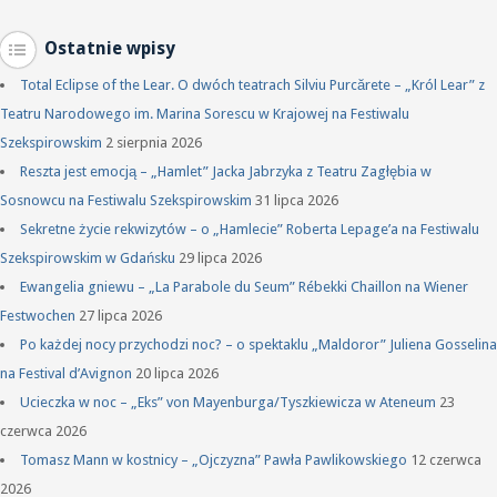
Ostatnie wpisy
Total Eclipse of the Lear. O dwóch teatrach Silviu Purcărete – „Król Lear” z
Teatru Narodowego im. Marina Sorescu w Krajowej na Festiwalu
Szekspirowskim
2 sierpnia 2026
Reszta jest emocją – „Hamlet” Jacka Jabrzyka z Teatru Zagłębia w
Sosnowcu na Festiwalu Szekspirowskim
31 lipca 2026
Sekretne życie rekwizytów – o „Hamlecie” Roberta Lepage’a na Festiwalu
Szekspirowskim w Gdańsku
29 lipca 2026
Ewangelia gniewu – „La Parabole du Seum” Rébekki Chaillon na Wiener
Festwochen
27 lipca 2026
Po każdej nocy przychodzi noc? – o spektaklu „Maldoror” Juliena Gosselina
na Festival d’Avignon
20 lipca 2026
Ucieczka w noc – „Eks” von Mayenburga/Tyszkiewicza w Ateneum
23
czerwca 2026
Tomasz Mann w kostnicy – „Ojczyzna” Pawła Pawlikowskiego
12 czerwca
2026