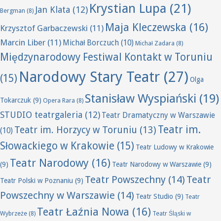
Krystian Lupa
(21)
Jan Klata
(12)
Bergman
(8)
Maja Kleczewska
(16)
Krzysztof Garbaczewski
(11)
Marcin Liber
(11)
Michał Borczuch
(10)
Michał Zadara
(8)
Międzynarodowy Festiwal Kontakt w Toruniu
Narodowy Stary Teatr
(27)
(15)
Olga
Stanisław Wyspiański
(19)
Tokarczuk
(9)
Opera Rara
(8)
STUDIO teatrgaleria
(12)
Teatr Dramatyczny w Warszawie
Teatr im.
Teatr im. Horzycy w Toruniu
(13)
(10)
Słowackiego w Krakowie
(15)
Teatr Ludowy w Krakowie
Teatr Narodowy
(16)
(9)
Teatr Narodowy w Warszawie
(9)
Teatr Powszechny
(14)
Teatr
Teatr Polski w Poznaniu
(9)
Powszechny w Warszawie
(14)
Teatr Studio
(9)
Teatr
Teatr Łaźnia Nowa
(16)
Wybrzeże
(8)
Teatr Śląski w