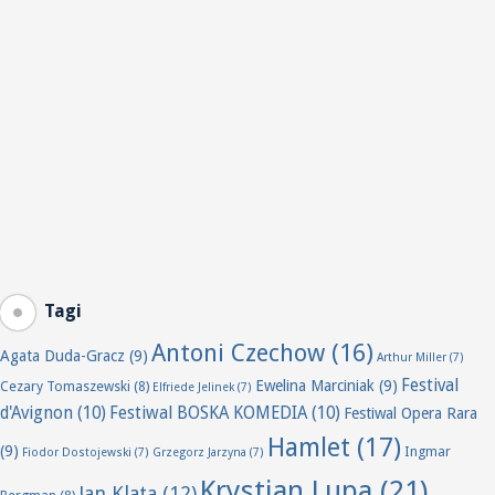
Tagi
Antoni Czechow
(16)
Agata Duda-Gracz
(9)
Arthur Miller
(7)
Festival
Ewelina Marciniak
(9)
Cezary Tomaszewski
(8)
Elfriede Jelinek
(7)
d'Avignon
(10)
Festiwal BOSKA KOMEDIA
(10)
Festiwal Opera Rara
Hamlet
(17)
(9)
Ingmar
Fiodor Dostojewski
(7)
Grzegorz Jarzyna
(7)
Krystian Lupa
(21)
Jan Klata
(12)