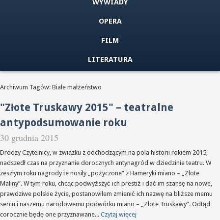
WYWIADY
OPERA
FILM
LITERATURA
Archiwum Tagów: Białe małżeństwo
"Złote Truskawy 2015" – teatralne
antypodsumowanie roku
30 grudnia 2015
Drodzy Czytelnicy, w związku z odchodzącym na pola historii rokiem 2015,
nadszedł czas na przyznanie dorocznych antynagród w dziedzinie teatru. W
zeszłym roku nagrody te nosiły „pożyczone” z Hameryki miano – „Złote
Maliny”. W tym roku, chcąc podwyższyć ich prestiż i dać im szansę na nowe,
prawdziwe polskie życie, postanowiłem zmienić ich nazwę na bliższe memu
sercu i naszemu narodowemu podwórku miano – „Złote Truskawy”. Odtąd
corocznie będę one przyznawane...
Czytaj więcej