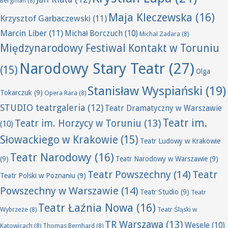
Bergman
(8)
Maja Kleczewska
(16)
Krzysztof Garbaczewski
(11)
Marcin Liber
(11)
Michał Borczuch
(10)
Michał Zadara
(8)
Międzynarodowy Festiwal Kontakt w Toruniu
Narodowy Stary Teatr
(27)
(15)
Olga
Stanisław Wyspiański
(19)
Tokarczuk
(9)
Opera Rara
(8)
STUDIO teatrgaleria
(12)
Teatr Dramatyczny w Warszawie
Teatr im.
Teatr im. Horzycy w Toruniu
(13)
(10)
Słowackiego w Krakowie
(15)
Teatr Ludowy w Krakowie
Teatr Narodowy
(16)
(9)
Teatr Narodowy w Warszawie
(9)
Teatr Powszechny
(14)
Teatr
Teatr Polski w Poznaniu
(9)
Powszechny w Warszawie
(14)
Teatr Studio
(9)
Teatr
Teatr Łaźnia Nowa
(16)
Wybrzeże
(8)
Teatr Śląski w
TR Warszawa
(13)
Wesele
(10)
Katowicach
(8)
Thomas Bernhard
(8)