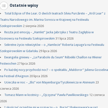
Ostatnie wpisy
Total Eclipse of the Lear. O dwóch teatrach Silviu Purcărete – „Król Lear” z
Teatru Narodowego im. Marina Sorescu w Krajowej na Festiwalu
Szekspirowskim
2 sierpnia 2026
Reszta jest emocją – „Hamlet” Jacka Jabrzyka z Teatru Zagłębia w
Sosnowcu na Festiwalu Szekspirowskim
31 lipca 2026
Sekretne życie rekwizytów – o „Hamlecie” Roberta Lepage’a na Festiwalu
Szekspirowskim w Gdańsku
29 lipca 2026
Ewangelia gniewu – „La Parabole du Seum” Rébekki Chaillon na Wiener
Festwochen
27 lipca 2026
Po każdej nocy przychodzi noc? – o spektaklu „Maldoror” Juliena Gosselina
na Festival d’Avignon
20 lipca 2026
Ucieczka w noc – „Eks” von Mayenburga/Tyszkiewicza w Ateneum
23
czerwca 2026
Tomasz Mann w kostnicy – „Ojczyzna” Pawła Pawlikowskiego
12 czerwca
2026
I skończyć przyjdzie mi w rozpaczy – o „Burzy” Shakespeare’a w reż.