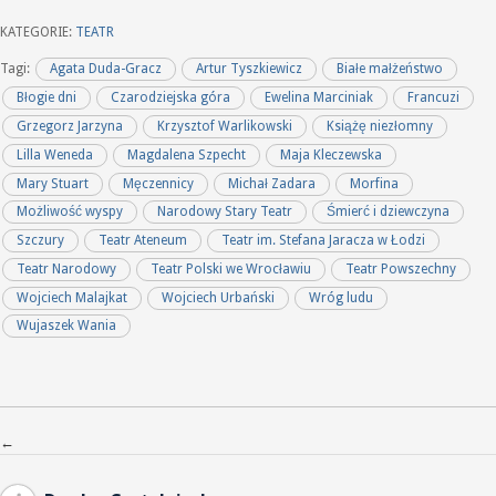
KATEGORIE:
TEATR
Tagi:
Agata Duda-Gracz
Artur Tyszkiewicz
Białe małżeństwo
Błogie dni
Czarodziejska góra
Ewelina Marciniak
Francuzi
Grzegorz Jarzyna
Krzysztof Warlikowski
Książę niezłomny
Lilla Weneda
Magdalena Szpecht
Maja Kleczewska
Mary Stuart
Męczennicy
Michał Zadara
Morfina
Możliwość wyspy
Narodowy Stary Teatr
Śmierć i dziewczyna
Szczury
Teatr Ateneum
Teatr im. Stefana Jaracza w Łodzi
Teatr Narodowy
Teatr Polski we Wrocławiu
Teatr Powszechny
Wojciech Malajkat
Wojciech Urbański
Wróg ludu
Wujaszek Wania
Nawigacja po wpisach
←