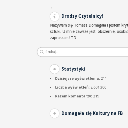
Nawigacja po wpisach
←
Drodzy Czytelnicy!
Nazywam się Tomasz Domagała i jestem krytyk
sztuki. U mnie zawsze jest: obszernie, osob
zapraszam! TD
Statystyki
Dzisiejsze wyświetlenia:
211
Liczba wyświetleń:
2 601 306
Razem komentarzy:
219
Domagała się Kultury na FB