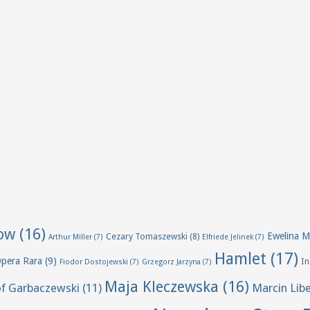
ow
(16)
Ewelina M
Cezary Tomaszewski
(8)
Arthur Miller
(7)
Elfriede Jelinek
(7)
Hamlet
(17)
Opera Rara
(9)
I
Fiodor Dostojewski
(7)
Grzegorz Jarzyna
(7)
Maja Kleczewska
(16)
of Garbaczewski
(11)
Marcin Lib