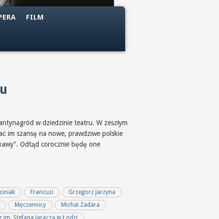
PERA
FILM
ku
antynagród w dziedzinie teatru. W zeszłym
dać im szansę na nowe, prawdziwe polskie
kawy”. Odtąd corocznie będę one
ciniak
Francuzi
Grzegorz Jarzyna
Męczennicy
Michał Zadara
r im. Stefana Jaracza w Łodzi