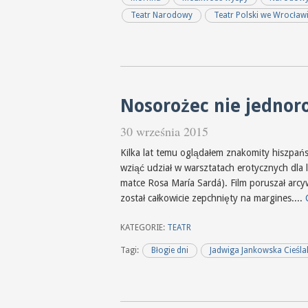
Teatr Narodowy
Teatr Polski we Wrocław
Nosorożec nie jednor
30 września 2015
Kilka lat temu oglądałem znakomity hiszpańsk
wziąć udział w warsztatach erotycznych dla
matce Rosa María Sardá). Film poruszał arcy
został całkowicie zepchnięty na margines....
KATEGORIE:
TEATR
Tagi:
Błogie dni
Jadwiga Jankowska Cieśla