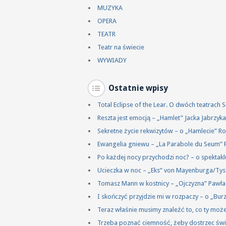
MUZYKA
OPERA
TEATR
Teatr na świecie
WYWIADY
Ostatnie wpisy
Total Eclipse of the Lear. O dwóch teatrach
Reszta jest emocją – „Hamlet” Jacka Jabrzy
Sekretne życie rekwizytów – o „Hamlecie” R
Ewangelia gniewu – „La Parabole du Seum” 
Po każdej nocy przychodzi noc? – o spektakl
Ucieczka w noc – „Eks” von Mayenburga/Ty
Tomasz Mann w kostnicy – „Ojczyzna” Pawł
I skończyć przyjdzie mi w rozpaczy – o „Bu
Teraz właśnie musimy znaleźć to, co ty mo
Trzeba poznać ciemność, żeby dostrzec świ