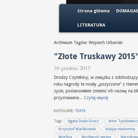
Strona główna
DOMAGAŁ
LITERATURA
Archiwum Tagów: Wojciech Urbański
"Złote Truskawy 2015
30 grudnia 2015
Drodzy Czytelnicy, w związku z odchodzącym
roku nagrody te nosiły „pożyczone” z Hamer
życie, postanowiłem zmienić ich nazwę na 
przyznawane...
Czytaj więcej
KATEGORIE:
TEATR
Tagi:
Agata Duda-Gracz
Artur Tyszkiewic
Krzysztof Warlikowski
Książę niezłomny
Morfina
Możliwość wyspy
Narodowy 