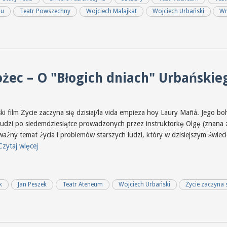
iu
Teatr Powszechny
Wojciech Malajkat
Wojciech Urbański
Wr
ożec – O "Błogich dniach" Urbański
i film Życie zaczyna się dzisiaj/la vida empieza hoy Laury Mañá. Jego boh
 ludzi po siedemdziesiątce prowadzonych przez instruktorkę Olgę (znan
ważny temat życia i problemów starszych ludzi, który w dzisiejszym świ
Czytaj więcej
k
Jan Peszek
Teatr Ateneum
Wojciech Urbański
Życie zaczyna s