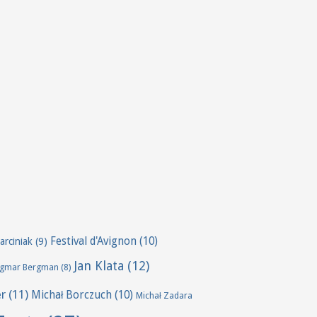
Festival d'Avignon
(10)
arciniak
(9)
Jan Klata
(12)
ngmar Bergman
(8)
er
(11)
Michał Borczuch
(10)
Michał Zadara