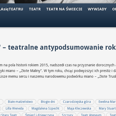
AsięTEATRU
TEATR
TEATR NA ŚWIECIE
WYWIADY
O
" – teatralne antypodsumowanie ro
 na pola historii rokiem 2015, nadszedł czas na przyznanie dorocznych 
yki miano – „Złote Maliny”. W tym roku, chcąc podwyższyć ich prestiż i 
bliższe memu sercu i naszemu narodowemu podwórku miano – „Złote Trus
z
Białe małżeństwo
Błogie dni
Czarodziejska góra
Ewelina Mar
Lilla Weneda
Magdalena Szpecht
Maja Kleczewska
Mary Stuart
Stary Teatr
Śmierć i dziewczyna
Szczury
Teatr Ateneum
Teat