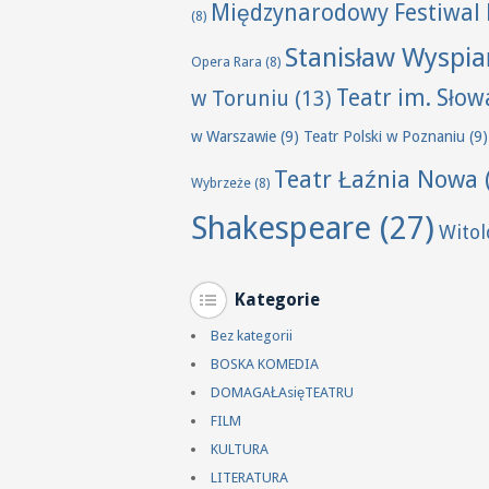
Międzynarodowy Festiwal 
(8)
Stanisław Wyspia
Opera Rara
(8)
Teatr im. Sło
w Toruniu
(13)
w Warszawie
(9)
Teatr Polski w Poznaniu
(9)
Teatr Łaźnia Nowa
Wybrzeże
(8)
Shakespeare
(27)
Wito
Kategorie
Bez kategorii
BOSKA KOMEDIA
DOMAGAŁAsięTEATRU
FILM
KULTURA
LITERATURA