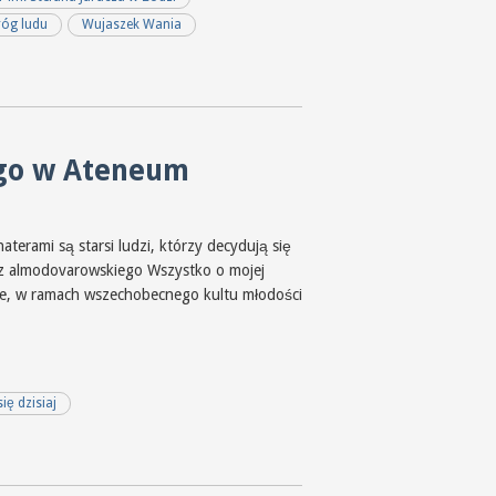
óg ludu
Wujaszek Wania
ego w Ateneum
aterami są starsi ludzi, którzy decydują się
a z almodovarowskiego Wszystko o mojej
ecie, w ramach wszechobecnego kultu młodości
ię dzisiaj