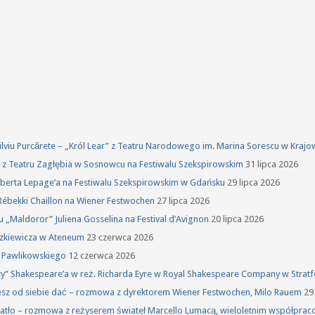
 Silviu Purcărete – „Król Lear” z Teatru Narodowego im. Marina Sorescu w Kraj
ka z Teatru Zagłębia w Sosnowcu na Festiwalu Szekspirowskim
31 lipca 2026
oberta Lepage’a na Festiwalu Szekspirowskim w Gdańsku
29 lipca 2026
Rébekki Chaillon na Wiener Festwochen
27 lipca 2026
u „Maldoror” Juliena Gosselina na Festival d’Avignon
20 lipca 2026
szkiewicza w Ateneum
23 czerwca 2026
a Pawlikowskiego
12 czerwca 2026
rzy” Shakespeare’a w reż. Richarda Eyre w Royal Shakespeare Company w Stra
żesz od siebie dać – rozmowa z dyrektorem Wiener Festwochen, Milo Rauem
29
atło – rozmowa z reżyserem świateł Marcello Lumacą, wieloletnim współprac