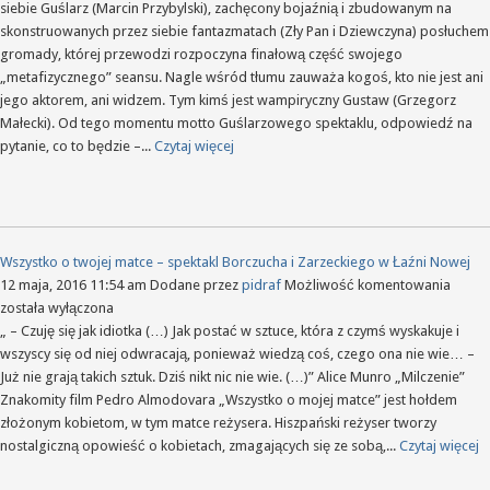
siebie Guślarz (Marcin Przybylski), zachęcony bojaźnią i zbudowanym na
skonstruowanych przez siebie fantazmatach (Zły Pan i Dziewczyna) posłuchem
gromady, której przewodzi rozpoczyna finałową część swojego
„metafizycznego” seansu. Nagle wśród tłumu zauważa kogoś, kto nie jest ani
jego aktorem, ani widzem. Tym kimś jest wampiryczny Gustaw (Grzegorz
Małecki). Od tego momentu motto Guślarzowego spektaklu, odpowiedź na
pytanie, co to będzie –...
Czytaj więcej
Wszystko o twojej matce – spektakl Borczucha i Zarzeckiego w Łaźni Nowej
Wszys
12 maja, 2016 11:54 am
Dodane przez
pidraf
Możliwość komentowania
o
została wyłączona
twojej
„ – Czuję się jak idiotka (…) Jak postać w sztuce, która z czymś wyskakuje i
matce
wszyscy się od niej odwracają, ponieważ wiedzą coś, czego ona nie wie… –
–
Już nie grają takich sztuk. Dziś nikt nic nie wie. (…)” Alice Munro „Milczenie”
spekta
Znakomity film Pedro Almodovara „Wszystko o mojej matce” jest hołdem
Borcz
złożonym kobietom, w tym matce reżysera. Hiszpański reżyser tworzy
i
nostalgiczną opowieść o kobietach, zmagających się ze sobą,...
Czytaj więcej
Zarze