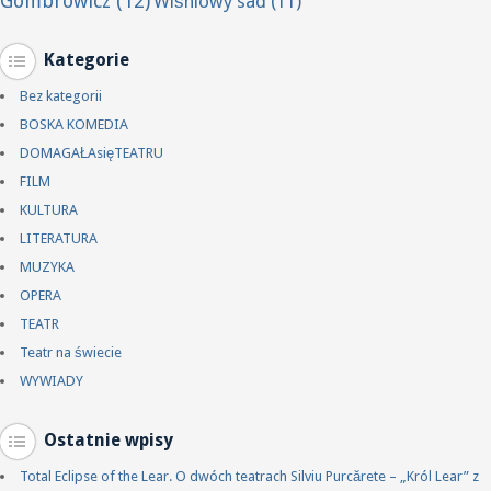
Gombrowicz
(12)
Wiśniowy sad
(11)
Kategorie
Bez kategorii
BOSKA KOMEDIA
DOMAGAŁAsięTEATRU
FILM
KULTURA
LITERATURA
MUZYKA
OPERA
TEATR
Teatr na świecie
WYWIADY
Ostatnie wpisy
Total Eclipse of the Lear. O dwóch teatrach Silviu Purcărete – „Król Lear” z