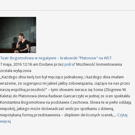
w
Łaźni
Nowej
Teatr Bogomołowa w negatywie – krakowski "Płatonow" na WST
Teatr
7 maja, 2016 12:16 am
Dodane przez
pidraf
Możliwość komentowania
Bogom
została wyłączona
w
„Każdego dnia twój ton był męcząco jednakowy, i każdego dnia miałam
negaty
wrażenie, że sugerujesz mi jakieś jakby zobowiązania, ciążące na nas przez
–
naszą wspólną przeszłość” – tymi słowami zwraca się Sonia (Zbigniew W.
krakow
Kaleta) do Płatonowa (Anna Radwan Gancarczyk) w jednej ze scen spektaklu
"Płato
Konstantina Bogomołowa na podstawie Czechowa. Słowa te w pełni oddają
na
niepokój, jakiego może doświadczać widz po spotkaniu z dziwną,
WST
niepotykaną formą przedstawienia – zlepkiem skróconych scenek,...
Czytaj
więcej