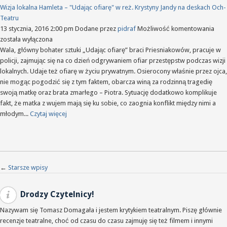
Wizja lokalna Hamleta – "Udając ofiarę" w reż. Krystyny Jandy na deskach Och-
Teatru
Wizj
13 stycznia, 2016 2:00 pm
Dodane przez
pidraf
Możliwość komentowania
loka
została wyłączona
Ham
Wala, główny bohater sztuki „Udając ofiarę” braci Priesniakowów, pracuje w
–
policji, zajmując się na co dzień odgrywaniem ofiar przestępstw podczas wizji
"Uda
lokalnych. Udaje też ofiarę w życiu prywatnym. Osierocony właśnie przez ojca,
ofia
nie mogąc pogodzić się z tym faktem, obarcza winą za rodzinną tragedię
w
swoją matkę oraz brata zmarłego – Piotra. Sytuację dodatkowo komplikuje
reż.
fakt, że matka z wujem mają się ku sobie, co zaognia konflikt między nimi a
Krys
młodym...
Czytaj więcej
Jand
na
des
Och
Teat
Nawigacja po wpisach
←
Starsze wpisy
Drodzy Czytelnicy!
Nazywam się Tomasz Domagała i jestem krytykiem teatralnym. Piszę głównie
recenzje teatralne, choć od czasu do czasu zajmuję się też filmem i innymi