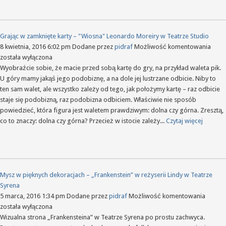
Grając w zamknięte karty – "Wiosna" Leonardo Moreiry w Teatrze Studio
Grają
8 kwietnia, 2016 6:02 pm
Dodane przez
pidraf
Możliwość komentowania
w
została wyłączona
zamk
Wyobraźcie sobie, że macie przed sobą kartę do gry, na przykład waleta pik.
karty
U góry mamy jakąś jego podobiznę, a na dole jej lustrzane odbicie. Niby to
–
ten sam walet, ale wszystko zależy od tego, jak położymy kartę – raz odbicie
"Wio
staje się podobizną, raz podobizna odbiciem. Właściwie nie sposób
Leon
powiedzieć, która figura jest waletem prawdziwym: dolna czy górna. Zresztą,
More
co to znaczy: dolna czy górna? Przecież w istocie zależy...
Czytaj więcej
w
Teatr
Studi
Mysz w pięknych dekoracjach – „Frankenstein” w reżyserii Lindy w Teatrze
Syrena
Mysz
5 marca, 2016 1:34 pm
Dodane przez
pidraf
Możliwość komentowania
w
została wyłączona
piękny
Wizualna strona „Frankensteina” w Teatrze Syrena po prostu zachwyca.