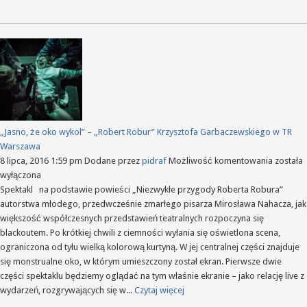
dostani
to,
w
co
wierzy”
Janicza
i
Rubina
w
Teatrze
„Jasno, że oko wykol” – „Robert Robur” Krzysztofa Garbaczewskiego w TR
Powsz
Warszawa
„Jasno,
8 lipca, 2016 1:59 pm
Dodane przez
pidraf
Możliwość komentowania
została
że
wyłączona
oko
Spektakl na podstawie powieści „Niezwykłe przygody Roberta Robura”
wykol”
autorstwa młodego, przedwcześnie zmarłego pisarza Mirosława Nahacza, jak
–
większość współczesnych przedstawień teatralnych rozpoczyna się
„Robert
blackoutem. Po krótkiej chwili z ciemności wyłania się oświetlona scena,
Robur”
ograniczona od tyłu wielką kolorową kurtyną. W jej centralnej części znajduje
Krzyszto
się monstrualne oko, w którym umieszczony został ekran. Pierwsze dwie
Garbac
części spektaklu będziemy oglądać na tym właśnie ekranie – jako relację live z
w
wydarzeń, rozgrywających się w...
Czytaj więcej
TR