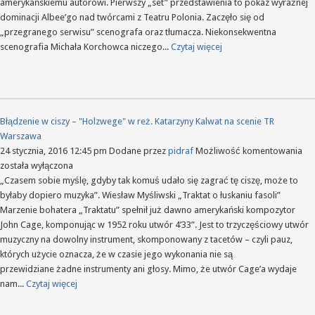
–
amerykańskiemu autorowi. Pierwszy „set” przedstawienia to pokaz wyraźnej
"Kto
dominacji Albee’go nad twórcami z Teatru Polonia. Zaczęło się od
się
„przegranego serwisu” scenografa oraz tłumacza. Niekonsekwentna
boi
scenografia Michała Korchowca niczego...
Czytaj więcej
Virgi
Woo
w
reż.
Jack
Błądzenie w ciszy – "Holzwege" w reż. Katarzyny Kalwat na scenie TR
Poni
Warszawa
Błą
24 stycznia, 2016 12:45 pm
Dodane przez
pidraf
Możliwość komentowania
w
została wyłączona
cis
„Czasem sobie myślę, gdyby tak komuś udało się zagrać tę ciszę, może to
–
byłaby dopiero muzyka”. Wiesław Myśliwski „Traktat o łuskaniu fasoli”
"H
Marzenie bohatera „Traktatu” spełnił już dawno amerykański kompozytor
w
John Cage, komponując w 1952 roku utwór 4’33”. Jest to trzyczęściowy utwór
reż
muzyczny na dowolny instrument, skomponowany z tacetów – czyli pauz,
Kat
których użycie oznacza, że w czasie jego wykonania nie są
Kal
przewidziane żadne instrumenty ani głosy. Mimo, że utwór Cage’a wydaje
na
nam...
Czytaj więcej
sce
TR