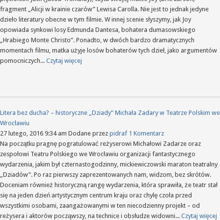
o
fragment „Alicji w krainie czarów” Lewisa Carolla. Nie jest to jednak jedyne
filmie
dzieło literatury obecne w tym filmie. W innej scenie słyszymy, jak Joy
Lenny
opowiada synkowi losy Edmunda Dantesa, bohatera dumasowskiego
Abra
„Hrabiego Monte Christo”. Ponadto, w dwóch bardzo dramatycznych
momentach filmu, matka użyje losów bohaterów tych dzieł, jako argumentów
pomocniczych...
Czytaj więcej
Litera bez ducha? – historyczne „Dziady” Michała Zadary w Teatrze Polskim we
Wrocławiu
27 lutego, 2016 9:34 am
Dodane przez
pidraf
1 Komentarz
Na początku pragnę pogratulować reżyserowi Michałowi Zadarze oraz
zespołowi Teatru Polskiego we Wrocławiu organizacji fantastycznego
wydarzenia, jakim był czternastogodzinny, mickiewiczowski maraton teatralny
„Dziadów”. Po raz pierwszy zaprezentowanych nam, widzom, bez skrótów.
Doceniam również historyczną rangę wydarzenia, która sprawiła, że teatr stał
się na jeden dzień artystycznym centrum kraju oraz chylę czoła przed
wszystkimi osobami, zaangażowanymi w ten niecodzienny projekt – od
reżysera i aktorów począwszy, na technice i obsłudze widowni...
Czytaj więcej