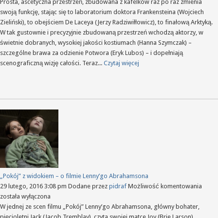
dekora
Prosta, ascetyczna przestrzeń, zbudowana z kafelków raz po raz zmienia
–
swoją funkcję, stając się to laboratorium doktora Frankensteina (Wojciech
„Franke
Zieliński), to obejściem De Laceya (Jerzy Radziwiłłowicz), to finałową Arktyką.
w
W tak gustownie i precyzyjnie zbudowaną przestrzeń wchodzą aktorzy, w
reżyser
świetnie dobranych, wysokiej jakości kostiumach (Hanna Szymczak) –
Lindy
szczególne brawa za odzienie Potwora (Eryk Lubos) – i dopełniają
w
scenograficzną wizję całości. Teraz...
Czytaj więcej
Teatrz
Syrena
„Pokój” z widokiem – o filmie Lenny’go Abrahamsona
„Pokó
29 lutego, 2016 3:08 pm
Dodane przez
pidraf
Możliwość komentowania
z
została wyłączona
wido
W jednej ze scen filmu „Pokój” Lenny’go Abrahamsona, główny bohater,
–
pięcioletni Jack (Jacob Tremblay), czyta swojej matce Joy (Brie Larson)