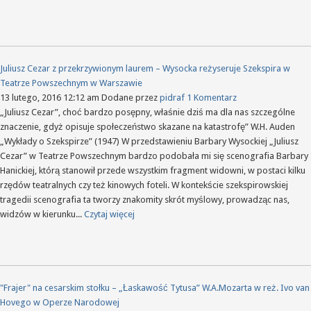
Juliusz Cezar z przekrzywionym laurem – Wysocka reżyseruje Szekspira w
Teatrze Powszechnym w Warszawie
13 lutego, 2016 12:12 am
Dodane przez
pidraf
1 Komentarz
„Juliusz Cezar”, choć bardzo posępny, właśnie dziś ma dla nas szczególne
znaczenie, gdyż opisuje społeczeństwo skazane na katastrofę” W.H. Auden
„Wykłady o Szekspirze” (1947) W przedstawieniu Barbary Wysockiej „Juliusz
Cezar” w Teatrze Powszechnym bardzo podobała mi się scenografia Barbary
Hanickiej, którą stanowił przede wszystkim fragment widowni, w postaci kilku
rzędów teatralnych czy też kinowych foteli. W kontekście szekspirowskiej
tragedii scenografia ta tworzy znakomity skrót myślowy, prowadząc nas,
widzów w kierunku...
Czytaj więcej
"Frajer" na cesarskim stołku – „Łaskawość Tytusa” W.A.Mozarta w reż. Ivo van
Hovego w Operze Narodowej