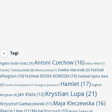
Tagi
Antoni Czechow
(16)
Agata Duda-Gracz
(9)
Arthur Miller
(7)
Festival
Ewelina Marciniak
(9)
Cezary Tomaszewski
(8)
Elfriede Jelinek
(7)
d'Avignon
(10)
Festiwal BOSKA KOMEDIA
(10)
Festiwal Opera Rara
Hamlet
(17)
(9)
Ingmar
Fiodor Dostojewski
(7)
Grzegorz Jarzyna
(7)
Krystian Lupa
(21)
Jan Klata
(12)
Bergman
(8)
Maja Kleczewska
(16)
Krzysztof Garbaczewski
(11)
Marcin Liber
(11)
Michał Borczuch
(10)
Michał Zadara
(8)