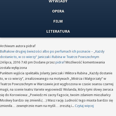
WYWIADY
OPERA
FILM
LITERATURA
Archiwum autora pidraf
Bułhakow drugiej świeżości albo po perfumach ich poznacie – „Każdy
dostanie to, w co wierzy” Janiczak i Rubina w Teatrze Powszechnym
Bułhak
24 lipca, 2016 7:43 pm
Dodane przez
pidraf
Możliwość komentowania
drugiej
została wyłączona
świeżo
Punktem wyjścia spektaklu Jolanty Janiczak i Wiktora Rubina „Każdy dostanie
albo
to, w co wierzy”, zrealizowanego na motywach „Mistrza i Małgorzaty” w
po
Teatrze Powszechnym w Warszawie jest wygłoszona w czasie seansu czarnej
perfum
magii, na scenie teatru Variete wypowiedź Wolanda, który tymi słowy zwraca
ich
się do Korowiowa: „Powiedz mi zacny Fagocie, twoim zdaniem mieszkańcy
poznac
Moskwy bardzo się zmienili.(…) Masz rację. Ludność tego miasta bardzo się
–
zmieniła… zewnętrznie mam na myśli… zresztą i...
Czytaj więcej
„Każdy