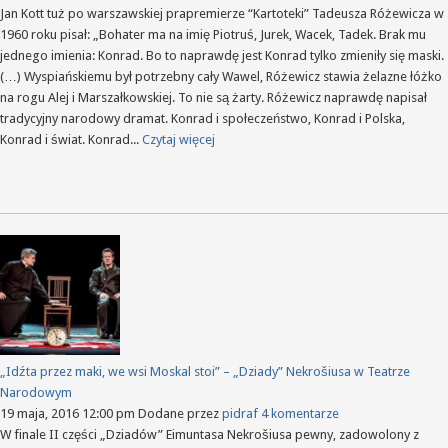
Jan Kott tuż po warszawskiej prapremierze “Kartoteki” Tadeusza Różewicza w
1960 roku pisał: „Bohater ma na imię Piotruś, Jurek, Wacek, Tadek. Brak mu
jednego imienia: Konrad. Bo to naprawdę jest Konrad tylko zmieniły się maski.
(…) Wyspiańskiemu był potrzebny cały Wawel, Różewicz stawia żelazne łóżko
na rogu Alej i Marszałkowskiej. To nie są żarty. Różewicz naprawdę napisał
tradycyjny narodowy dramat. Konrad i społeczeństwo, Konrad i Polska,
Konrad i świat. Konrad...
Czytaj więcej
„Idźta przez maki, we wsi Moskal stoi” – „Dziady” Nekrošiusa w Teatrze
Narodowym
19 maja, 2016 12:00 pm
Dodane przez
pidraf
4 komentarze
W finale II części „Dziadów” Eimuntasa Nekrošiusa pewny, zadowolony z