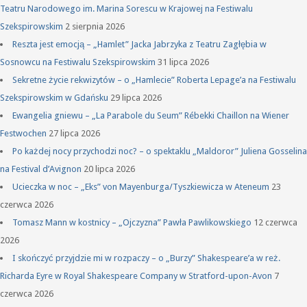
Teatru Narodowego im. Marina Sorescu w Krajowej na Festiwalu
Szekspirowskim
2 sierpnia 2026
Reszta jest emocją – „Hamlet” Jacka Jabrzyka z Teatru Zagłębia w
Sosnowcu na Festiwalu Szekspirowskim
31 lipca 2026
Sekretne życie rekwizytów – o „Hamlecie” Roberta Lepage’a na Festiwalu
Szekspirowskim w Gdańsku
29 lipca 2026
Ewangelia gniewu – „La Parabole du Seum” Rébekki Chaillon na Wiener
Festwochen
27 lipca 2026
Po każdej nocy przychodzi noc? – o spektaklu „Maldoror” Juliena Gosselina
na Festival d’Avignon
20 lipca 2026
Ucieczka w noc – „Eks” von Mayenburga/Tyszkiewicza w Ateneum
23
czerwca 2026
Tomasz Mann w kostnicy – „Ojczyzna” Pawła Pawlikowskiego
12 czerwca
2026
I skończyć przyjdzie mi w rozpaczy – o „Burzy” Shakespeare’a w reż.
Richarda Eyre w Royal Shakespeare Company w Stratford-upon-Avon
7
czerwca 2026