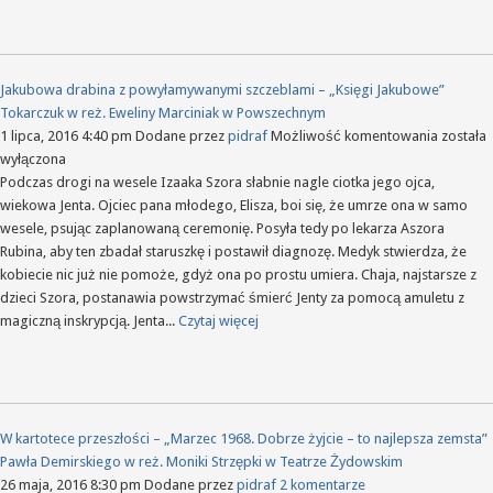
Warsza
Jakubowa drabina z powyłamywanymi szczeblami – „Księgi Jakubowe”
Tokarczuk w reż. Eweliny Marciniak w Powszechnym
Jakubo
1 lipca, 2016 4:40 pm
Dodane przez
pidraf
Możliwość komentowania
została
drabina
wyłączona
z
Podczas drogi na wesele Izaaka Szora słabnie nagle ciotka jego ojca,
powyła
wiekowa Jenta. Ojciec pana młodego, Elisza, boi się, że umrze ona w samo
szczebl
wesele, psując zaplanowaną ceremonię. Posyła tedy po lekarza Aszora
–
Rubina, aby ten zbadał staruszkę i postawił diagnozę. Medyk stwierdza, że
„Księgi
kobiecie nic już nie pomoże, gdyż ona po prostu umiera. Chaja, najstarsze z
Jakubo
dzieci Szora, postanawia powstrzymać śmierć Jenty za pomocą amuletu z
Tokarcz
magiczną inskrypcją. Jenta...
Czytaj więcej
w
reż.
Eweliny
Marcini
w
W kartotece przeszłości – „Marzec 1968. Dobrze żyjcie – to najlepsza zemsta”
Powsze
Pawła Demirskiego w reż. Moniki Strzępki w Teatrze Żydowskim
26 maja, 2016 8:30 pm
Dodane przez
pidraf
2 komentarze