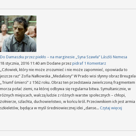
Wa
Do Damaszku przez piekło – na marginesie „Syna Szawła” László Nemesa
18 stycznia, 2016 11:40 am
Dodane przez
pidraf
1 Komentarz
„Człowiek, który nie może zrozumieć i nie może zapomnieć, opowiada to
jeszcze raz” Zofia Nałkowska „Medaliony” W Prado wisi słynny obraz Breugela
„Triumf śmierci” z 1562 roku. Obraz ten przedstawia zwieńczoną fragmentem
morza połać ziemi, na której odbywa się regularna bitwa. Symultanicznie, w
różnych miejscach, walczą ludzie z różnych warstw społecznych – chłopi,
żołnierze, szlachta, duchowieństwo, w końcu król. Przeciwnikiem ich jest armia
szkieletów, będąca w myśl średniowiecznej idei „danse...
Czytaj więcej