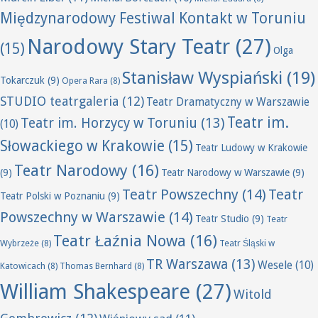
Międzynarodowy Festiwal Kontakt w Toruniu
Narodowy Stary Teatr
(27)
(15)
Olga
Stanisław Wyspiański
(19)
Tokarczuk
(9)
Opera Rara
(8)
STUDIO teatrgaleria
(12)
Teatr Dramatyczny w Warszawie
Teatr im.
Teatr im. Horzycy w Toruniu
(13)
(10)
Słowackiego w Krakowie
(15)
Teatr Ludowy w Krakowie
Teatr Narodowy
(16)
(9)
Teatr Narodowy w Warszawie
(9)
Teatr Powszechny
(14)
Teatr
Teatr Polski w Poznaniu
(9)
Powszechny w Warszawie
(14)
Teatr Studio
(9)
Teatr
Teatr Łaźnia Nowa
(16)
Wybrzeże
(8)
Teatr Śląski w
TR Warszawa
(13)
Wesele
(10)
Katowicach
(8)
Thomas Bernhard
(8)
William Shakespeare
(27)
Witold