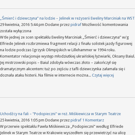
„Śmierć i dziewczyna” na lodzie – Jelinek w reżyserii Eweliny Marciniak na WST
„Śm
29 kwietnia, 2016 5:44 pm
Dodane przez
pidraf
Możliwość komentowania
i
została wyłączona
dzi
W tle jednej ze scen spektaklu Eweliny Marciniak „Śmierć i dziewczyna” w/g
na
Elfriede Jelinek rozbrzmiewa fragment relacji z finału solistek jazdy figurowej
lodz
na lodzie podczas Igrzysk Olimpijskich w Lillehammer w 1994 roku.
–
Komentator relacjonuje występ młodziutkiej ukraińskiej łyżwiarki, Oksany Baiul.
Jeli
Jej mistrzowski popis – Baiul zdobyła wówczas złoto – zakończył się
w
dramatycznym akcentem: tuż po zejściu z tafli dziewczynka załamała się i
reży
doznała ataku histerii. Na filmie w internecie można...
Czytaj więcej
Ewel
Mar
na
WS
Uchodźcy na fali – "Podopieczni" w reż. Miśkiewicza w Starym Teatrze
25 kwietnia, 2016 1:05 pm
Dodane przez
pidraf
1 Komentarz
W przerwie spektaklu Pawła Miśkiewicza „Podopieczni” według Elfriede
Jelinek w Starym Teatrze w Krakowie wyszedłem się przewietrzyć na ulicę