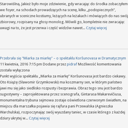
Starowiślną. Jakież było moje zdziwienie, gdy wracając do środka zobaczyłem
we foyer, na schodach prowadzących na scenę, kilku „podopiecznych”,
ubranych w sceniczne kostiumy, leżących na leżakach i mówiących do nas swój
zbiorowy, rozpisany na głosy monolog. Mówili go, kompletnie nie zwracając
uwagi na to, że jest przerwa i część widzów nawet...
Czytaj więcej
Przebrała się "Miarka za miarkę" – o spektaklu Koršunovasa w Dramatycznym
Prz
11 kwietnia, 2016 7:15 pm
Dodane przez
pidraf
Możliwość komentowania
się
została wyłączona
"Mi
Punkt wyjścia spektaklu „Miarka za miarkę” Koršunovasa jest bardzo ciekawy.
za
Oto Książę (Sławomir Grzymkowski) ma koszmarny sen, w którym państwo
mia
jawi mu się jako siedlisko rozpusty i bezprawia. Obraz tego snu jest bardzo
–
sugestywny – zaprojektowana przez scenografa, Gintarasa Makarevičiusa,
o
monumentalna trybuna sejmowa zostaje oświetlona czerwonym światłem, na
spek
miejscu dla marszałka pojawia się rajfura pani Przewalska (Agnieszka
Kor
Warchulska), rozpoczynając swój wyuzdany taniec, w czasie którego z każdej
w
dziury ukrytej w...
Czytaj więcej
Dra