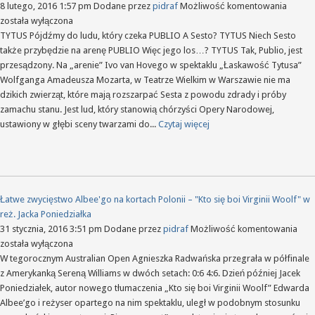
"Frajer
8 lutego, 2016 1:57 pm
Dodane przez
pidraf
Możliwość komentowania
na
została wyłączona
cesars
TYTUS Pójdźmy do ludu, który czeka PUBLIO A Sesto? TYTUS Niech Sesto
stołku
także przybędzie na arenę PUBLIO Więc jego los…? TYTUS Tak, Publio, jest
–
przesądzony. Na „arenie” Ivo van Hovego w spektaklu „Łaskawość Tytusa”
„Łask
Wolfganga Amadeusza Mozarta, w Teatrze Wielkim w Warszawie nie ma
Tytusa
dzikich zwierząt, które mają rozszarpać Sesta z powodu zdrady i próby
W.A.Mo
zamachu stanu. Jest lud, który stanowią chórzyści Opery Narodowej,
w
ustawiony w głębi sceny twarzami do...
Czytaj więcej
reż.
Ivo
van
Hoveg
w
Łatwe zwycięstwo Albee'go na kortach Polonii – "Kto się boi Virginii Woolf" w
Operz
reż. Jacka Poniedziałka
Narod
Łat
31 stycznia, 2016 3:51 pm
Dodane przez
pidraf
Możliwość komentowania
zwy
została wyłączona
Albe
W tegorocznym Australian Open Agnieszka Radwańska przegrała w półfinale
na
z Amerykanką Sereną Williams w dwóch setach: 0:6 4:6. Dzień później Jacek
kort
Poniedziałek, autor nowego tłumaczenia „Kto się boi Virginii Woolf” Edwarda
Polo
Albee’go i reżyser opartego na nim spektaklu, uległ w podobnym stosunku