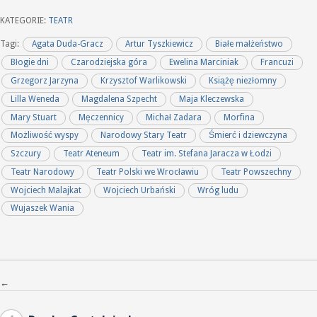
KATEGORIE:
TEATR
Tagi:
Agata Duda-Gracz
Artur Tyszkiewicz
Białe małżeństwo
Błogie dni
Czarodziejska góra
Ewelina Marciniak
Francuzi
Grzegorz Jarzyna
Krzysztof Warlikowski
Książę niezłomny
Lilla Weneda
Magdalena Szpecht
Maja Kleczewska
Mary Stuart
Męczennicy
Michał Zadara
Morfina
Możliwość wyspy
Narodowy Stary Teatr
Śmierć i dziewczyna
Szczury
Teatr Ateneum
Teatr im. Stefana Jaracza w Łodzi
Teatr Narodowy
Teatr Polski we Wrocławiu
Teatr Powszechny
Wojciech Malajkat
Wojciech Urbański
Wróg ludu
Wujaszek Wania
Nawigacja po wpisach
←