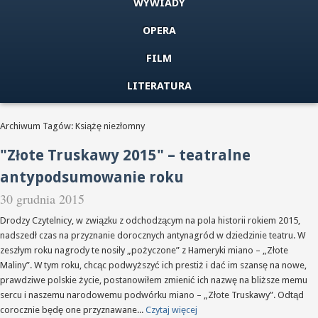
WYWIADY
OPERA
FILM
LITERATURA
Archiwum Tagów: Książę niezłomny
"Złote Truskawy 2015" – teatralne
antypodsumowanie roku
30 grudnia 2015
Drodzy Czytelnicy, w związku z odchodzącym na pola historii rokiem 2015,
nadszedł czas na przyznanie dorocznych antynagród w dziedzinie teatru. W
zeszłym roku nagrody te nosiły „pożyczone” z Hameryki miano – „Złote
Maliny”. W tym roku, chcąc podwyższyć ich prestiż i dać im szansę na nowe,
prawdziwe polskie życie, postanowiłem zmienić ich nazwę na bliższe memu
sercu i naszemu narodowemu podwórku miano – „Złote Truskawy”. Odtąd
corocznie będę one przyznawane...
Czytaj więcej