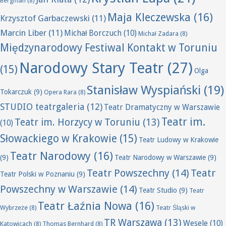
Bergman
(8)
Maja Kleczewska
(16)
Krzysztof Garbaczewski
(11)
Marcin Liber
(11)
Michał Borczuch
(10)
Michał Zadara
(8)
Międzynarodowy Festiwal Kontakt w Toruniu
Narodowy Stary Teatr
(27)
(15)
Olga
Stanisław Wyspiański
(19)
Tokarczuk
(9)
Opera Rara
(8)
STUDIO teatrgaleria
(12)
Teatr Dramatyczny w Warszawie
Teatr im.
Teatr im. Horzycy w Toruniu
(13)
(10)
Słowackiego w Krakowie
(15)
Teatr Ludowy w Krakowie
Teatr Narodowy
(16)
(9)
Teatr Narodowy w Warszawie
(9)
Teatr Powszechny
(14)
Teatr
Teatr Polski w Poznaniu
(9)
Powszechny w Warszawie
(14)
Teatr Studio
(9)
Teatr
Teatr Łaźnia Nowa
(16)
Wybrzeże
(8)
Teatr Śląski w
TR Warszawa
(13)
Wesele
(10)
Katowicach
(8)
Thomas Bernhard
(8)