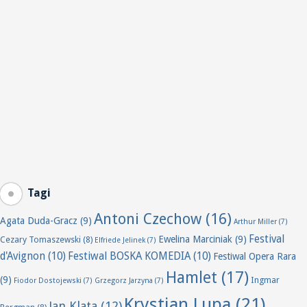
Tagi
Antoni Czechow
(16)
Agata Duda-Gracz
(9)
Arthur Miller
(7)
Festival
Ewelina Marciniak
(9)
Cezary Tomaszewski
(8)
Elfriede Jelinek
(7)
d'Avignon
(10)
Festiwal BOSKA KOMEDIA
(10)
Festiwal Opera Rara
Hamlet
(17)
(9)
Ingmar
Fiodor Dostojewski
(7)
Grzegorz Jarzyna
(7)
Krystian Lupa
(21)
Jan Klata
(12)