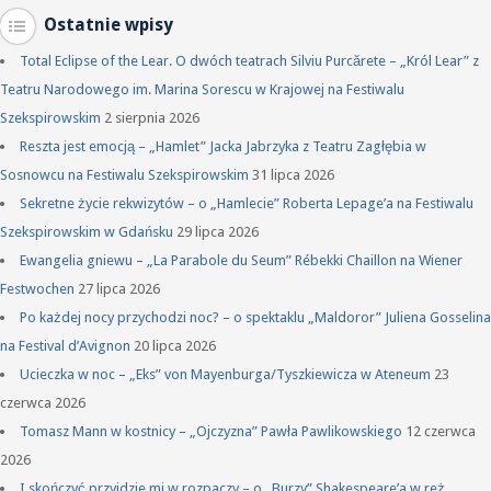
Ostatnie wpisy
Total Eclipse of the Lear. O dwóch teatrach Silviu Purcărete – „Król Lear” z
Teatru Narodowego im. Marina Sorescu w Krajowej na Festiwalu
Szekspirowskim
2 sierpnia 2026
Reszta jest emocją – „Hamlet” Jacka Jabrzyka z Teatru Zagłębia w
Sosnowcu na Festiwalu Szekspirowskim
31 lipca 2026
Sekretne życie rekwizytów – o „Hamlecie” Roberta Lepage’a na Festiwalu
Szekspirowskim w Gdańsku
29 lipca 2026
Ewangelia gniewu – „La Parabole du Seum” Rébekki Chaillon na Wiener
Festwochen
27 lipca 2026
Po każdej nocy przychodzi noc? – o spektaklu „Maldoror” Juliena Gosselina
na Festival d’Avignon
20 lipca 2026
Ucieczka w noc – „Eks” von Mayenburga/Tyszkiewicza w Ateneum
23
czerwca 2026
Tomasz Mann w kostnicy – „Ojczyzna” Pawła Pawlikowskiego
12 czerwca
2026
I skończyć przyjdzie mi w rozpaczy – o „Burzy” Shakespeare’a w reż.