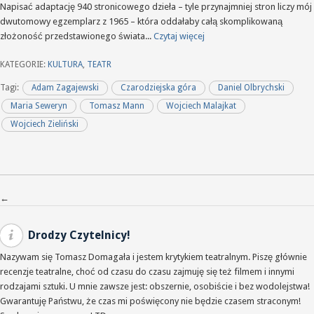
Napisać adaptację 940 stronicowego dzieła – tyle przynajmniej stron liczy mój
dwutomowy egzemplarz z 1965 – która oddałaby całą skomplikowaną
złożoność przedstawionego świata...
Czytaj więcej
KATEGORIE:
KULTURA
,
TEATR
Tagi:
Adam Zagajewski
Czarodziejska góra
Daniel Olbrychski
Maria Seweryn
Tomasz Mann
Wojciech Malajkat
Wojciech Zieliński
Nawigacja po wpisach
←
Drodzy Czytelnicy!
Nazywam się Tomasz Domagała i jestem krytykiem teatralnym. Piszę głównie
recenzje teatralne, choć od czasu do czasu zajmuję się też filmem i innymi
rodzajami sztuki. U mnie zawsze jest: obszernie, osobiście i bez wodolejstwa!
Gwarantuję Państwu, że czas mi poświęcony nie będzie czasem straconym!