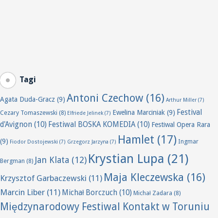
Tagi
Antoni Czechow
(16)
Agata Duda-Gracz
(9)
Arthur Miller
(7)
Festival
Ewelina Marciniak
(9)
Cezary Tomaszewski
(8)
Elfriede Jelinek
(7)
d'Avignon
(10)
Festiwal BOSKA KOMEDIA
(10)
Festiwal Opera Rara
Hamlet
(17)
(9)
Ingmar
Fiodor Dostojewski
(7)
Grzegorz Jarzyna
(7)
Krystian Lupa
(21)
Jan Klata
(12)
Bergman
(8)
Maja Kleczewska
(16)
Krzysztof Garbaczewski
(11)
Marcin Liber
(11)
Michał Borczuch
(10)
Michał Zadara
(8)
Międzynarodowy Festiwal Kontakt w Toruniu