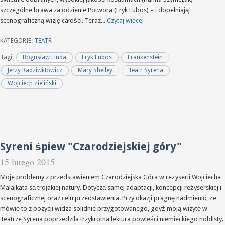
szczególne brawa za odzienie Potwora (Eryk Lubos) – i dopełniają
scenograficzną wizję całości. Teraz...
Czytaj więcej
KATEGORIE:
TEATR
Tagi:
Bogusław Linda
Eryk Lubos
Frankenstein
Jerzy Radziwiłłowicz
Mary Shelley
Teatr Syrena
Wojciech Zieliński
Syreni śpiew "Czarodziejskiej góry"
15 lutego 2015
Moje problemy z przedstawieniem Czarodziejska Góra w reżyserii Wojciecha
Malajkata są trojakiej natury. Dotyczą samej adaptacji, koncepcji reżyserskiej i
scenograficznej oraz celu przedstawienia. Przy okazji pragnę nadmienić, że
mówię to z pozycji widza solidnie przygotowanego, gdyż moją wizytę w
Teatrze Syrena poprzedziła trzykrotna lektura powieści niemieckiego noblisty.