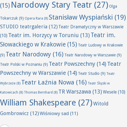
Narodowy Stary Teatr
(27)
(15)
Olga
Stanisław Wyspiański
(19)
Tokarczuk
(9)
Opera Rara
(8)
STUDIO teatrgaleria
(12)
Teatr Dramatyczny w Warszawie
Teatr im.
Teatr im. Horzycy w Toruniu
(13)
(10)
Słowackiego w Krakowie
(15)
Teatr Ludowy w Krakowie
Teatr Narodowy
(16)
(9)
Teatr Narodowy w Warszawie
(9)
Teatr Powszechny
(14)
Teatr
Teatr Polski w Poznaniu
(9)
Powszechny w Warszawie
(14)
Teatr Studio
(9)
Teatr
Teatr Łaźnia Nowa
(16)
Wybrzeże
(8)
Teatr Śląski w
TR Warszawa
(13)
Wesele
(10)
Katowicach
(8)
Thomas Bernhard
(8)
William Shakespeare
(27)
Witold
Gombrowicz
(12)
Wiśniowy sad
(11)