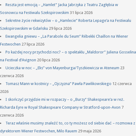
Reszta jest emocją – „Hamlet” Jacka Jabrzyka z Teatru Zagłębia w
Sosnowcu na Festiwalu Szekspirowskim
31 lipca 2026
Sekretne życie rekwizytów – o „Hamlecie” Roberta Lepage’a na Festiwalu
Szekspirowskim w Gdańsku
29 lipca 2026
Ewangelia gniewu – „La Parabole du Seum” Rébekki Chaillon na Wiener
Festwochen
27 lipca 2026
Po każdej nocy przychodzi noc? – o spektaklu „Maldoror” Juliena Gosselina
na Festival d’Avignon
20 lipca 2026
Ucieczka w noc – „Eks” von Mayenburga/Tyszkiewicza w Ateneum
23
czerwca 2026
Tomasz Mann w kostnicy – „Ojczyzna” Pawła Pawlikowskiego
12 czerwca
2026
I skończyć przyjdzie mi w rozpaczy – o „Burzy” Shakespeare’a w reż.
Richarda Eyre w Royal Shakespeare Company w Stratford-upon-Avon
7
czerwca 2026
Teraz właśnie musimy znaleźć to, co ty możesz od siebie dać – rozmowa z
dyrektorem Wiener Festwochen, Milo Rauem
29 maja 2026