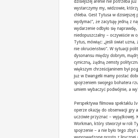
dzisiejszej arenie nie potrzeba ju
wystarczymy my, widzowie, którzy
chleba. Gest Tytusa w dzisiejszej p
wydymać”, że zacytuję jedną z na
wydarzenie odbyło się naprawdę, 
niedopuszczalny – oczywiście w opi
Tytus, mówiąc: „jeśli świat uzna, 
nie okrucieństwo”. W sytuacji po
dysonansu między dobrym, mądry
cyniczną, żądną zemsty polityczną
większym chrześcijaninem był poga
już w Ewangelii mamy postać dobr
spojrzeniem swojego bohatera rzu
umiem wybaczyć podwójnie, a wy
Perspektywa filmowa spektaklu Iv
operze okazję do obserwacji gry 
uczciwie przyznać – wyjątkowej. 
Workman, który stworzył w roli T
spojrzenie – a nie było tego zbyt 
wyprowadzone prosto z lirycznej gł