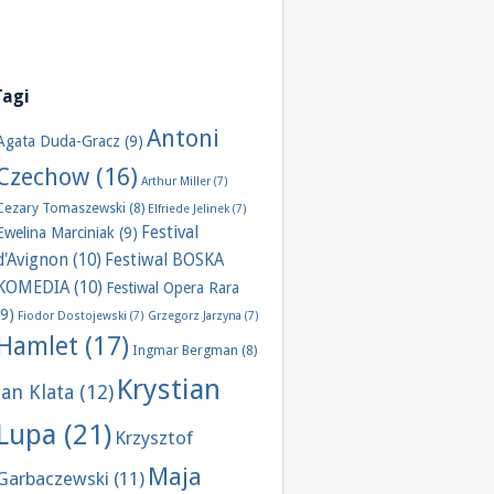
Tagi
Antoni
Agata Duda-Gracz
(9)
Czechow
(16)
Arthur Miller
(7)
Cezary Tomaszewski
(8)
Elfriede Jelinek
(7)
Festival
Ewelina Marciniak
(9)
d'Avignon
(10)
Festiwal BOSKA
KOMEDIA
(10)
Festiwal Opera Rara
(9)
Fiodor Dostojewski
(7)
Grzegorz Jarzyna
(7)
Hamlet
(17)
Ingmar Bergman
(8)
Krystian
Jan Klata
(12)
Lupa
(21)
Krzysztof
Maja
Garbaczewski
(11)