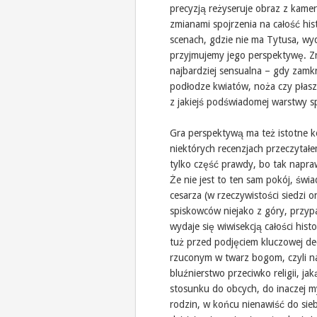
precyzją reżyseruje obraz z kamer
zmianami spojrzenia na całość his
scenach, gdzie nie ma Tytusa, wy
przyjmujemy jego perspektywę. Zr
najbardziej sensualna – gdy zamk
podłodze kwiatów, noża czy płaszc
z jakiejś podświadomej warstwy s
Gra perspektywą ma też istotne ko
niektórych recenzjach przeczytał
tylko część prawdy, bo tak napra
Że nie jest to ten sam pokój, świ
cesarza (w rzeczywistości siedzi
spiskowców niejako z góry, przypa
wydaje się wiwisekcją całości his
tuż przed podjęciem kluczowej dec
rzuconym w twarz bogom, czyli n
bluźnierstwo przeciwko religii, ja
stosunku do obcych, do inaczej m
rodzin, w końcu nienawiść do sie