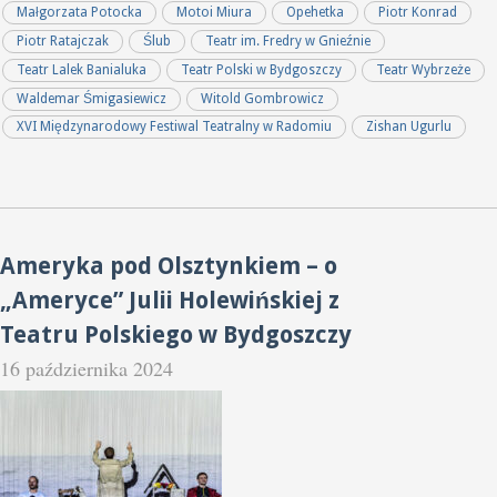
Małgorzata Potocka
Motoi Miura
Opehetka
Piotr Konrad
Piotr Ratajczak
Ślub
Teatr im. Fredry w Gnieźnie
Teatr Lalek Banialuka
Teatr Polski w Bydgoszczy
Teatr Wybrzeże
Waldemar Śmigasiewicz
Witold Gombrowicz
XVI Międzynarodowy Festiwal Teatralny w Radomiu
Zishan Ugurlu
Ameryka pod Olsztynkiem – o
„Ameryce” Julii Holewińskiej z
Teatru Polskiego w Bydgoszczy
16 października 2024