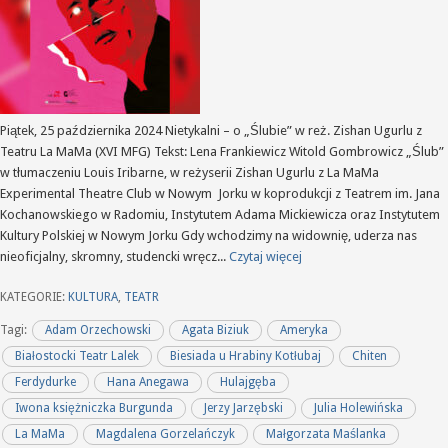
Piątek, 25 października 2024 Nietykalni – o „Ślubie” w reż. Zishan Ugurlu z
Teatru La MaMa (XVI MFG) Tekst: Lena Frankiewicz Witold Gombrowicz „Ślub”
w tłumaczeniu Louis Iribarne, w reżyserii Zishan Ugurlu z La MaMa
Experimental Theatre Club w Nowym Jorku w koprodukcji z Teatrem im. Jana
Kochanowskiego w Radomiu, Instytutem Adama Mickiewicza oraz Instytutem
Kultury Polskiej w Nowym Jorku Gdy wchodzimy na widownię, uderza nas
nieoficjalny, skromny, studencki wręcz...
Czytaj więcej
KATEGORIE:
KULTURA
,
TEATR
Tagi:
Adam Orzechowski
Agata Biziuk
Ameryka
Białostocki Teatr Lalek
Biesiada u Hrabiny Kotłubaj
Chiten
Ferdydurke
Hana Anegawa
Hulajgęba
Iwona księżniczka Burgunda
Jerzy Jarzębski
Julia Holewińska
La MaMa
Magdalena Gorzelańczyk
Małgorzata Maślanka