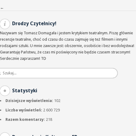
Nawigacja po wpisach
←
Drodzy Czytelnicy!
Nazywam się Tomasz Domagała i jestem krytykiem teatralnym. Piszę głównie
recenzje teatralne, choć od czasu do czasu zajmuję się też filmem i innymi
rodzajami sztuki. U mnie zawsze jest: obszernie, osobiście i bez wodolejstwa!
Gwarantuję Państwu, że czas mi poświęcony nie będzie czasem straconym!
Serdecznie zapraszam! TD
Statystyki
Dzisiejsze wyświetlenia:
102
Liczba wyświetleń:
2 600 729
Razem komentarzy:
218