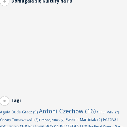
Domagała się Kultury na FB
Tagi
Antoni Czechow
(16)
Agata Duda-Gracz
(9)
Arthur Miller
(7)
Festival
Ewelina Marciniak
(9)
Cezary Tomaszewski
(8)
Elfriede Jelinek
(7)
d'Avignon
(10)
Festiwal BOSKA KOMEDIA
(10)
Festiwal Opera Rara