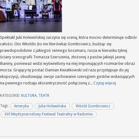
Spektakl Julii Holewińskiej zaczyna się sceną, która mocno determinuje odbiór
całości. Oto Witoldo (to nie literówka) Gombrowicz, budząc się
prawdopodobnie z jakiegoś sennego koszmaru, rusza w kierunku tylnej
ściany scenografii Tomasza Szerszenia, złożonej z pasów jakiejś jasnej
tkaniny, ponieważ widzi wyświetlony na niej imponujących rozmiarów obraz
morza. Grający tę postać Damian Kwiatkowski od razu przystępuje do jej
ekspozycji, obudowując swoje zachowanie szeregiem gestów wskazujących
na pewnego rodzaju ekscentryczność połączoną z...
Czytaj więcej
KATEGORIE:
KULTURA
,
TEATR
Tagi:
Ameryka
Julia Holewińska
Witold Gombrowicz
XVI Międzynarodowy Festiwal Teatralny w Radomiu