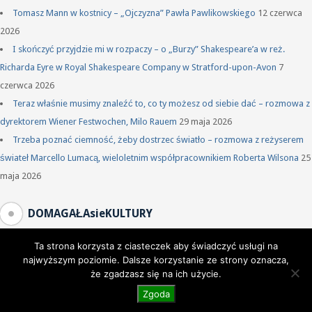
Tomasz Mann w kostnicy – „Ojczyzna” Pawła Pawlikowskiego
12 czerwca
2026
I skończyć przyjdzie mi w rozpaczy – o „Burzy” Shakespeare’a w reż.
Richarda Eyre w Royal Shakespeare Company w Stratford-upon-Avon
7
czerwca 2026
Teraz właśnie musimy znaleźć to, co ty możesz od siebie dać – rozmowa z
dyrektorem Wiener Festwochen, Milo Rauem
29 maja 2026
Trzeba poznać ciemność, żeby dostrzec światło – rozmowa z reżyserem
świateł Marcello Lumacą, wieloletnim współpracownikiem Roberta Wilsona
25
maja 2026
DOMAGAŁAsieKULTURY
Ta strona korzysta z ciasteczek aby świadczyć usługi na
najwyższym poziomie. Dalsze korzystanie ze strony oznacza,
że zgadzasz się na ich użycie.
Zgoda