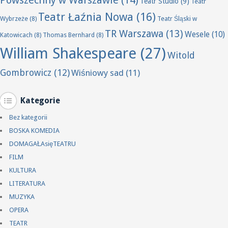
Powszechny w Warszawie
(14)
Teatr Studio
(9)
Teatr
Teatr Łaźnia Nowa
(16)
Wybrzeże
(8)
Teatr Śląski w
TR Warszawa
(13)
Wesele
(10)
Katowicach
(8)
Thomas Bernhard
(8)
William Shakespeare
(27)
Witold
Gombrowicz
(12)
Wiśniowy sad
(11)
Kategorie
Bez kategorii
BOSKA KOMEDIA
DOMAGAŁAsięTEATRU
FILM
KULTURA
LITERATURA
MUZYKA
OPERA
TEATR