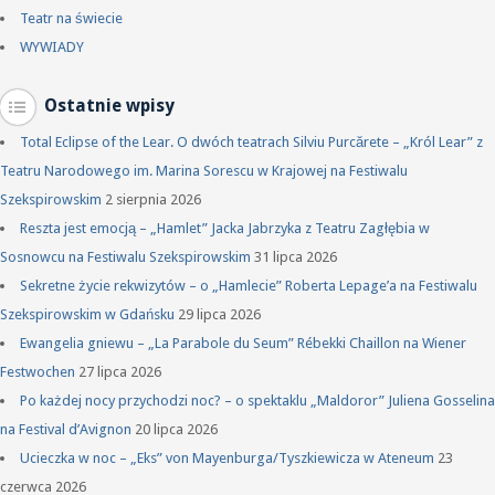
Teatr na świecie
WYWIADY
Ostatnie wpisy
Total Eclipse of the Lear. O dwóch teatrach Silviu Purcărete – „Król Lear” z
Teatru Narodowego im. Marina Sorescu w Krajowej na Festiwalu
Szekspirowskim
2 sierpnia 2026
Reszta jest emocją – „Hamlet” Jacka Jabrzyka z Teatru Zagłębia w
Sosnowcu na Festiwalu Szekspirowskim
31 lipca 2026
Sekretne życie rekwizytów – o „Hamlecie” Roberta Lepage’a na Festiwalu
Szekspirowskim w Gdańsku
29 lipca 2026
Ewangelia gniewu – „La Parabole du Seum” Rébekki Chaillon na Wiener
Festwochen
27 lipca 2026
Po każdej nocy przychodzi noc? – o spektaklu „Maldoror” Juliena Gosselina
na Festival d’Avignon
20 lipca 2026
Ucieczka w noc – „Eks” von Mayenburga/Tyszkiewicza w Ateneum
23
czerwca 2026