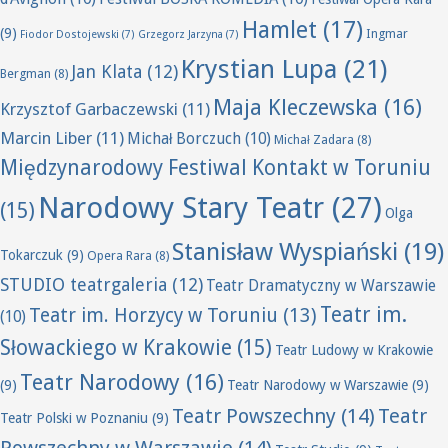
Hamlet
(17)
(9)
Ingmar
Fiodor Dostojewski
(7)
Grzegorz Jarzyna
(7)
Krystian Lupa
(21)
Jan Klata
(12)
Bergman
(8)
Maja Kleczewska
(16)
Krzysztof Garbaczewski
(11)
Marcin Liber
(11)
Michał Borczuch
(10)
Michał Zadara
(8)
Międzynarodowy Festiwal Kontakt w Toruniu
Narodowy Stary Teatr
(27)
(15)
Olga
Stanisław Wyspiański
(19)
Tokarczuk
(9)
Opera Rara
(8)
STUDIO teatrgaleria
(12)
Teatr Dramatyczny w Warszawie
Teatr im.
Teatr im. Horzycy w Toruniu
(13)
(10)
Słowackiego w Krakowie
(15)
Teatr Ludowy w Krakowie
Teatr Narodowy
(16)
(9)
Teatr Narodowy w Warszawie
(9)
Teatr Powszechny
(14)
Teatr
Teatr Polski w Poznaniu
(9)