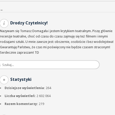
Nawigacja po wpisach
←
Drodzy Czytelnicy!
Nazywam się Tomasz Domagała i jestem krytykiem teatralnym. Piszę głównie
recenzje teatralne, choć od czasu do czasu zajmuję się też filmem i innymi
rodzajami sztuki. U mnie zawsze jest: obszernie, osobiście i bez wodolejstwa!
Gwarantuję Państwu, że czas mi poświęcony nie będzie czasem straconym!
Serdecznie zapraszam! TD
Statystyki
Dzisiejsze wyświetlenia:
264
Liczba wyświetleń:
2 602 064
Razem komentarzy:
219