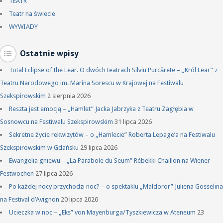
TEATR
Teatr na świecie
WYWIADY
Ostatnie wpisy
Total Eclipse of the Lear. O dwóch teatrach Silviu Purcărete – „Król Lear” z
Teatru Narodowego im. Marina Sorescu w Krajowej na Festiwalu
Szekspirowskim
2 sierpnia 2026
Reszta jest emocją – „Hamlet” Jacka Jabrzyka z Teatru Zagłębia w
Sosnowcu na Festiwalu Szekspirowskim
31 lipca 2026
Sekretne życie rekwizytów – o „Hamlecie” Roberta Lepage’a na Festiwalu
Szekspirowskim w Gdańsku
29 lipca 2026
Ewangelia gniewu – „La Parabole du Seum” Rébekki Chaillon na Wiener
Festwochen
27 lipca 2026
Po każdej nocy przychodzi noc? – o spektaklu „Maldoror” Juliena Gosselina
na Festival d’Avignon
20 lipca 2026
Ucieczka w noc – „Eks” von Mayenburga/Tyszkiewicza w Ateneum
23