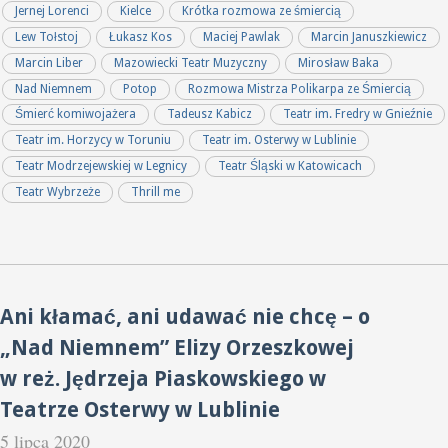
Jernej Lorenci
Kielce
Krótka rozmowa ze śmiercią
Lew Tołstoj
Łukasz Kos
Maciej Pawlak
Marcin Januszkiewicz
Marcin Liber
Mazowiecki Teatr Muzyczny
Mirosław Baka
Nad Niemnem
Potop
Rozmowa Mistrza Polikarpa ze Śmiercią
Śmierć komiwojażera
Tadeusz Kabicz
Teatr im. Fredry w Gnieźnie
Teatr im. Horzycy w Toruniu
Teatr im. Osterwy w Lublinie
Teatr Modrzejewskiej w Legnicy
Teatr Śląski w Katowicach
Teatr Wybrzeże
Thrill me
Ani kłamać, ani udawać nie chcę – o
„Nad Niemnem” Elizy Orzeszkowej
w reż. Jędrzeja Piaskowskiego w
Teatrze Osterwy w Lublinie
5 lipca 2020