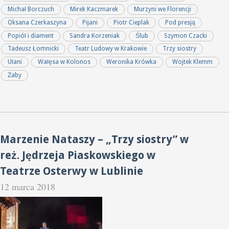
Michał Borczuch
Mirek Kaczmarek
Murzyni we Florencji
Oksana Czerkaszyna
Pijani
Piotr Cieplak
Pod presją
Popiół i diament
Sandra Korzeniak
Ślub
Szymon Czacki
Tadeusz Łomnicki
Teatr Ludowy w Krakowie
Trzy siostry
Ułani
Wałęsa w Kolonos
Weronika Krówka
Wojtek Klemm
Żaby
Marzenie Nataszy – „Trzy siostry” w
reż. Jędrzeja Piaskowskiego w
Teatrze Osterwy w Lublinie
12 marca 2018