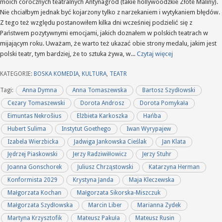
moich corocznych teatralnych Antynagród (takie hollywoodzkie Złote Maliny).
Nie chciałbym jednak być kojarzony tylko z narzekaniem i wytykaniem błędów.
Z tego też względu postanowiłem kilka dni wcześniej podzielić się z
Państwem pozytywnymi emocjami, jakich doznałem w polskich teatrach w
mijającym roku. Uważam, że warto też ukazać obie strony medalu, jakim jest
polski teatr, tym bardziej, że to sztuka żywa, w...
Czytaj więcej
KATEGORIE:
BOSKA KOMEDIA
,
KULTURA
,
TEATR
Tagi:
Anna Dymna
Anna Tomaszewska
Bartosz Szydłowski
Cezary Tomaszewski
Dorota Androsz
Dorota Pomykała
Eimuntas Nekrošius
Elżbieta Karkoszka
Hańba
Hubert Sulima
Instytut Goethego
Iwan Wyrypajew
Izabela Wierzbicka
Jadwiga Jankowska Cieślak
Jan Klata
Jędrzej Piaskowski
Jerzy Radziwiłłowicz
Jerzy Stuhr
Joanna Gonschorek
Juliusz Chrząstowski
Katarzyna Herman
Konformista 2029
Krystyna Janda
Maja Kleczewska
Małgorzata Kochan
Małgorzata Sikorska-Miszczuk
Małgorzata Szydłowska
Marcin Liber
Marianna Zydek
Martyna Krzysztofik
Mateusz Pakuła
Mateusz Rusin