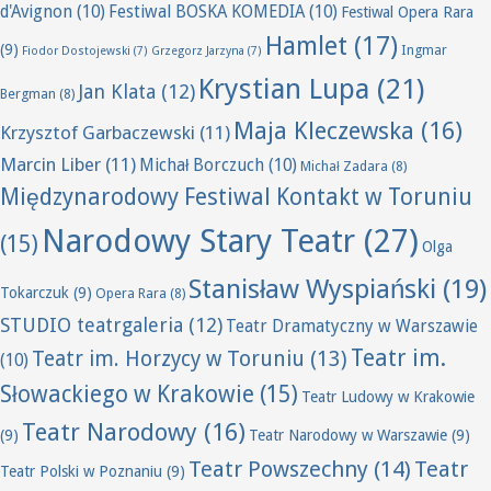
d'Avignon
(10)
Festiwal BOSKA KOMEDIA
(10)
Festiwal Opera Rara
Hamlet
(17)
(9)
Ingmar
Fiodor Dostojewski
(7)
Grzegorz Jarzyna
(7)
Krystian Lupa
(21)
Jan Klata
(12)
Bergman
(8)
Maja Kleczewska
(16)
Krzysztof Garbaczewski
(11)
Marcin Liber
(11)
Michał Borczuch
(10)
Michał Zadara
(8)
Międzynarodowy Festiwal Kontakt w Toruniu
Narodowy Stary Teatr
(27)
(15)
Olga
Stanisław Wyspiański
(19)
Tokarczuk
(9)
Opera Rara
(8)
STUDIO teatrgaleria
(12)
Teatr Dramatyczny w Warszawie
Teatr im.
Teatr im. Horzycy w Toruniu
(13)
(10)
Słowackiego w Krakowie
(15)
Teatr Ludowy w Krakowie
Teatr Narodowy
(16)
(9)
Teatr Narodowy w Warszawie
(9)
Teatr Powszechny
(14)
Teatr
Teatr Polski w Poznaniu
(9)