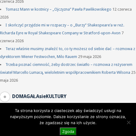
czerwca 2026
Tomasz Mann w kostnicy – „Ojczyzna” Pawła Pawlikowskiego
12 czerwca
2026
I skończyć przyjdzie mi w rozpaczy – o „Burzy” Shakespeare’a w reż.
Richarda Eyre w Royal Shakespeare Company w Stratford-upon-Avon
7
czerwca 2026
Teraz właśnie musimy znaleźć to, co ty możesz od siebie dać – rozmowa z
dyrektorem Wiener Festwochen, Milo Rauem
29 maja 2026
Trzeba poznać ciemność, żeby dostrzec światło – rozmowa z reżyserem
świateł Marcello Lumacą, wieloletnim współpracownikiem Roberta Wilsona
25
maja 2026
DOMAGAŁAsieKULTURY
Ta strona korzysta z ciasteczek aby świadczyć usługi na
najwyższym poziomie. Dalsze korzystanie ze strony oznacza,
że zgadzasz się na ich użycie.
Zgoda