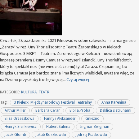
Czwartek, 28 października 2021 Pilnować w sobie człowieka – na marginesie
„Zarazy” w reż. Uny Thorleifsdottir z Teatru Żeromskiego w Kielcach
Gospodarze 3.MKFT – Teatr im. Żeromskiego w Kielcach – uświetnili swoją
imprezę premierą Dżumy Camusa w reżyserii Islandki, Uny Thorleifsdottir,
który to spektakl nosi (nie wiedzieć czemu) tytuł Zaraza. Czepiam się, bo
książka Camusa jest bardzo znana i ma licznych wielbicieli, uważam więc, że
na Dżumę przyszłoby trochę więcej...
Czytaj więcej
KATEGORIE:
KULTURA
,
TEATR
Tagi:
3 Kielecki Międzynarodowy Festiwal Teatralny
Anna Karenina
Arthur Miller
Barbara Cerar
Biblia.Próba
Deklica s strunami
Eliza Orzeszkowa
Fanny i Aleksander
Gniezno
Henryk Sienkiewicz
Hubert Sulima
Ingmar Bergman
Jacek Głomb
Jakub Roszkowski
Jędrzej Piaskowski