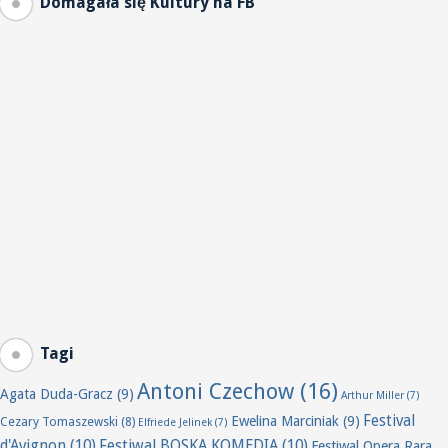
Domagała się Kultury na FB
Tagi
Antoni Czechow
(16)
Agata Duda-Gracz
(9)
Arthur Miller
(7)
Festival
Ewelina Marciniak
(9)
Cezary Tomaszewski
(8)
Elfriede Jelinek
(7)
d'Avignon
(10)
Festiwal BOSKA KOMEDIA
(10)
Festiwal Opera Rara