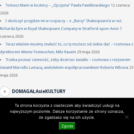
Tomasz Mann w kostnicy – „Ojczyzna” Pawła Pawlikowskiego
12 czerwca
2026
I skończyć przyjdzie mi w rozpaczy – o „Burzy” Shakespeare’a w reż.
Richarda Eyre w Royal Shakespeare Company w Stratford-upon-Avon
7
czerwca 2026
Teraz właśnie musimy znaleźć to, co ty możesz od siebie dać – rozmowa z
dyrektorem Wiener Festwochen, Milo Rauem
29 maja 2026
Trzeba poznać ciemność, żeby dostrzec światło – rozmowa z reżyserem
świateł Marcello Lumacą, wieloletnim współpracownikiem Roberta Wilsona
25
maja 2026
DOMAGAŁAsieKULTURY
Ta strona korzysta z ciasteczek aby świadczyć usługi na
najwyższym poziomie. Dalsze korzystanie ze strony oznacza,
że zgadzasz się na ich użycie.
Zgoda