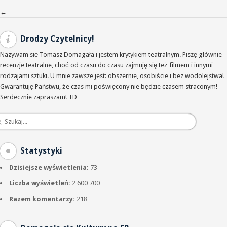
Nawigacja po wpisach
←
Drodzy Czytelnicy!
Nazywam się Tomasz Domagała i jestem krytykiem teatralnym. Piszę głównie
recenzje teatralne, choć od czasu do czasu zajmuję się też filmem i innymi
rodzajami sztuki. U mnie zawsze jest: obszernie, osobiście i bez wodolejstwa!
Gwarantuję Państwu, że czas mi poświęcony nie będzie czasem straconym!
Serdecznie zapraszam! TD
Statystyki
Dzisiejsze wyświetlenia:
73
Liczba wyświetleń:
2 600 700
Razem komentarzy:
218