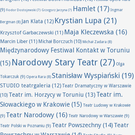
Hamlet
(17)
(9)
Ingmar
Fiodor Dostojewski
(7)
Grzegorz Jarzyna
(7)
Krystian Lupa
(21)
Jan Klata
(12)
Bergman
(8)
Maja Kleczewska
(16)
Krzysztof Garbaczewski
(11)
Marcin Liber
(11)
Michał Borczuch
(10)
Michał Zadara
(8)
Międzynarodowy Festiwal Kontakt w Toruniu
Narodowy Stary Teatr
(27)
(15)
Olga
Stanisław Wyspiański
(19)
Tokarczuk
(9)
Opera Rara
(8)
STUDIO teatrgaleria
(12)
Teatr Dramatyczny w Warszawie
Teatr im.
Teatr im. Horzycy w Toruniu
(13)
(10)
Słowackiego w Krakowie
(15)
Teatr Ludowy w Krakowie
Teatr Narodowy
(16)
(9)
Teatr Narodowy w Warszawie
(9)
Teatr Powszechny
(14)
Teatr
Teatr Polski w Poznaniu
(9)
Powszechny w Warszawie
(14)