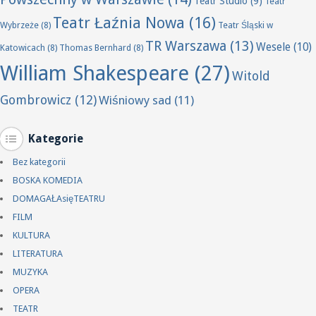
Teatr Studio
(9)
Teatr
Teatr Łaźnia Nowa
(16)
Wybrzeże
(8)
Teatr Śląski w
TR Warszawa
(13)
Wesele
(10)
Katowicach
(8)
Thomas Bernhard
(8)
William Shakespeare
(27)
Witold
Gombrowicz
(12)
Wiśniowy sad
(11)
Kategorie
Bez kategorii
BOSKA KOMEDIA
DOMAGAŁAsięTEATRU
FILM
KULTURA
LITERATURA
MUZYKA
OPERA
TEATR