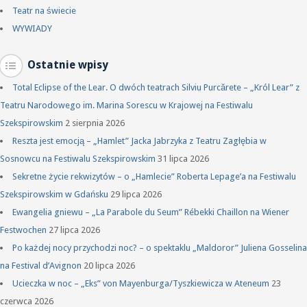
Teatr na świecie
WYWIADY
Ostatnie wpisy
Total Eclipse of the Lear. O dwóch teatrach Silviu Purcărete – „Król Lear” z
Teatru Narodowego im. Marina Sorescu w Krajowej na Festiwalu
Szekspirowskim
2 sierpnia 2026
Reszta jest emocją – „Hamlet” Jacka Jabrzyka z Teatru Zagłębia w
Sosnowcu na Festiwalu Szekspirowskim
31 lipca 2026
Sekretne życie rekwizytów – o „Hamlecie” Roberta Lepage’a na Festiwalu
Szekspirowskim w Gdańsku
29 lipca 2026
Ewangelia gniewu – „La Parabole du Seum” Rébekki Chaillon na Wiener
Festwochen
27 lipca 2026
Po każdej nocy przychodzi noc? – o spektaklu „Maldoror” Juliena Gosselina
na Festival d’Avignon
20 lipca 2026
Ucieczka w noc – „Eks” von Mayenburga/Tyszkiewicza w Ateneum
23
czerwca 2026