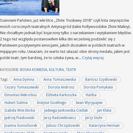
Szanowni Państwo, już wkrótce „Złote Truskawy 2018” czyli lista zwycięzców
moich corocznych teatralnych Antynagród (takie hollywoodzkie Złote Maliny).
Nie chciałbym jednak być kojarzony tylko z narzekaniem i wytykaniem błędów.
Z tego też względu postanowiłem kilka dni wcześniej podzielić się z
Państwem pozytywnymi emocjami, jakich doznałem w polskich teatrach w
mijającym roku. Uważam, że warto też ukazać obie strony medalu, jakim jest
polski teatr, tym bardziej, że to sztuka żywa, w...
Czytaj więcej
KATEGORIE:
BOSKA KOMEDIA
,
KULTURA
,
TEATR
Tagi:
Anna Dymna
Anna Tomaszewska
Bartosz Szydłowski
Cezary Tomaszewski
Dorota Androsz
Dorota Pomykała
Eimuntas Nekrošius
Elżbieta Karkoszka
Hańba
Hubert Sulima
Instytut Goethego
Iwan Wyrypajew
Izabela Wierzbicka
Jadwiga Jankowska Cieślak
Jan Klata
Jędrzej Piaskowski
Jerzy Radziwiłłowicz
Jerzy Stuhr
Joanna Gonschorek
Juliusz Chrząstowski
Katarzyna Herman