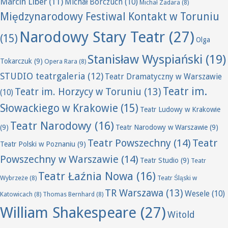
Marcin Liber
(11)
Michał Borczuch
(10)
Michał Zadara
(8)
Międzynarodowy Festiwal Kontakt w Toruniu
Narodowy Stary Teatr
(27)
(15)
Olga
Stanisław Wyspiański
(19)
Tokarczuk
(9)
Opera Rara
(8)
STUDIO teatrgaleria
(12)
Teatr Dramatyczny w Warszawie
Teatr im.
Teatr im. Horzycy w Toruniu
(13)
(10)
Słowackiego w Krakowie
(15)
Teatr Ludowy w Krakowie
Teatr Narodowy
(16)
(9)
Teatr Narodowy w Warszawie
(9)
Teatr Powszechny
(14)
Teatr
Teatr Polski w Poznaniu
(9)
Powszechny w Warszawie
(14)
Teatr Studio
(9)
Teatr
Teatr Łaźnia Nowa
(16)
Wybrzeże
(8)
Teatr Śląski w
TR Warszawa
(13)
Wesele
(10)
Katowicach
(8)
Thomas Bernhard
(8)
William Shakespeare
(27)
Witold