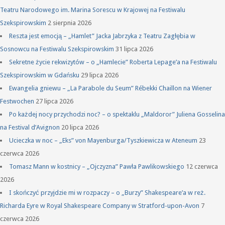
Teatru Narodowego im. Marina Sorescu w Krajowej na Festiwalu
Szekspirowskim
2 sierpnia 2026
Reszta jest emocją – „Hamlet” Jacka Jabrzyka z Teatru Zagłębia w
Sosnowcu na Festiwalu Szekspirowskim
31 lipca 2026
Sekretne życie rekwizytów – o „Hamlecie” Roberta Lepage’a na Festiwalu
Szekspirowskim w Gdańsku
29 lipca 2026
Ewangelia gniewu – „La Parabole du Seum” Rébekki Chaillon na Wiener
Festwochen
27 lipca 2026
Po każdej nocy przychodzi noc? – o spektaklu „Maldoror” Juliena Gosselina
na Festival d’Avignon
20 lipca 2026
Ucieczka w noc – „Eks” von Mayenburga/Tyszkiewicza w Ateneum
23
czerwca 2026
Tomasz Mann w kostnicy – „Ojczyzna” Pawła Pawlikowskiego
12 czerwca
2026
I skończyć przyjdzie mi w rozpaczy – o „Burzy” Shakespeare’a w reż.
Richarda Eyre w Royal Shakespeare Company w Stratford-upon-Avon
7
czerwca 2026