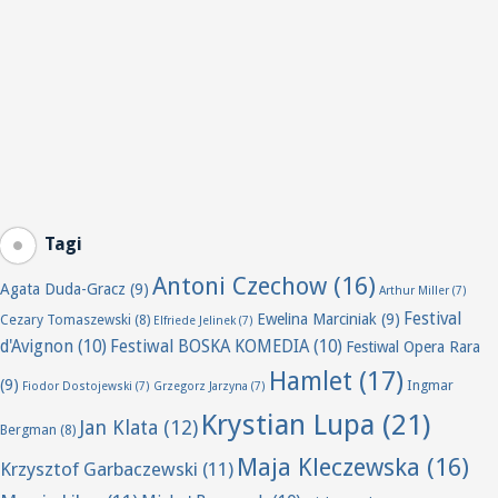
Tagi
Antoni Czechow
(16)
Agata Duda-Gracz
(9)
Arthur Miller
(7)
Festival
Ewelina Marciniak
(9)
Cezary Tomaszewski
(8)
Elfriede Jelinek
(7)
d'Avignon
(10)
Festiwal BOSKA KOMEDIA
(10)
Festiwal Opera Rara
Hamlet
(17)
(9)
Ingmar
Fiodor Dostojewski
(7)
Grzegorz Jarzyna
(7)
Krystian Lupa
(21)
Jan Klata
(12)
Bergman
(8)
Maja Kleczewska
(16)
Krzysztof Garbaczewski
(11)