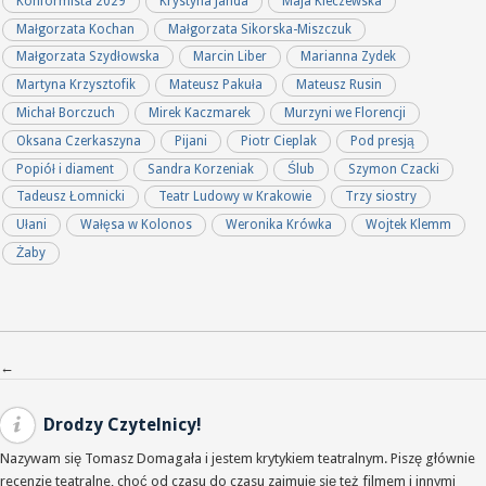
Konformista 2029
Krystyna Janda
Maja Kleczewska
Małgorzata Kochan
Małgorzata Sikorska-Miszczuk
Małgorzata Szydłowska
Marcin Liber
Marianna Zydek
Martyna Krzysztofik
Mateusz Pakuła
Mateusz Rusin
Michał Borczuch
Mirek Kaczmarek
Murzyni we Florencji
Oksana Czerkaszyna
Pijani
Piotr Cieplak
Pod presją
Popiół i diament
Sandra Korzeniak
Ślub
Szymon Czacki
Tadeusz Łomnicki
Teatr Ludowy w Krakowie
Trzy siostry
Ułani
Wałęsa w Kolonos
Weronika Krówka
Wojtek Klemm
Żaby
Nawigacja po wpisach
←
Drodzy Czytelnicy!
Nazywam się Tomasz Domagała i jestem krytykiem teatralnym. Piszę głównie
recenzje teatralne, choć od czasu do czasu zajmuję się też filmem i innymi