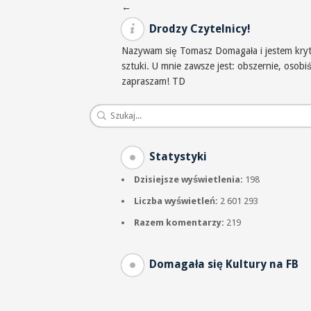
Nawigacja po wpisach
←
Drodzy Czytelnicy!
Nazywam się Tomasz Domagała i jestem krytyk
sztuki. U mnie zawsze jest: obszernie, osob
zapraszam! TD
Statystyki
Dzisiejsze wyświetlenia:
198
Liczba wyświetleń:
2 601 293
Razem komentarzy:
219
Domagała się Kultury na FB