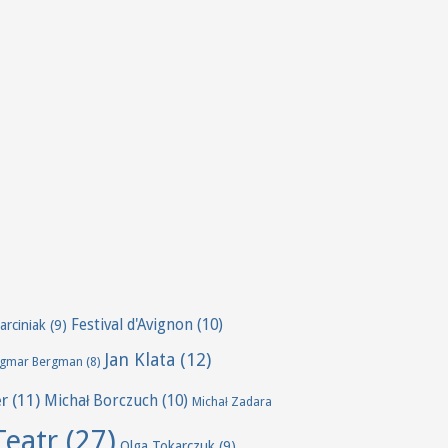
Festival d'Avignon
(10)
arciniak
(9)
Jan Klata
(12)
ngmar Bergman
(8)
er
(11)
Michał Borczuch
(10)
Michał Zadara
Teatr
(27)
Olga Tokarczuk
(9)