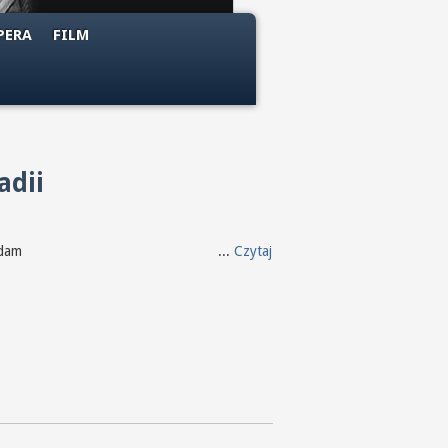
PERA
FILM
adii
m znowu spadam ...
Czytaj