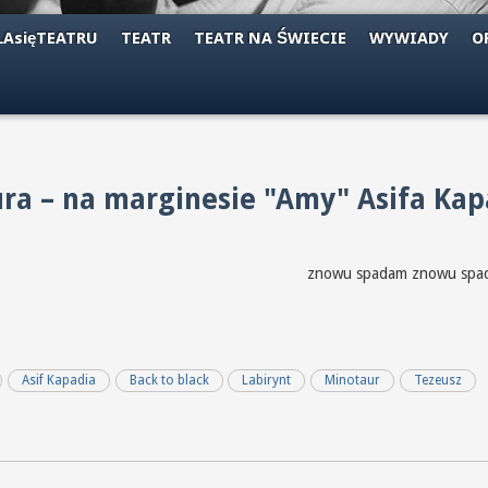
AsięTEATRU
TEATR
TEATR NA ŚWIECIE
WYWIADY
O
ra – na marginesie "Amy" Asifa Kap
czerń czerń czerń czerń znowu spada
Asif Kapadia
Back to black
Labirynt
Minotaur
Tezeusz