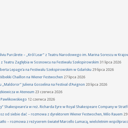
 Silviu Purcărete – „Król Lear” z Teatru Narodowego im. Marina Sorescu w Kraj
ka z Teatru Zagłębia w Sosnowcu na Festiwalu Szekspirowskim
31 lipca 2026
oberta Lepage’a na Festiwalu Szekspirowskim w Gdańsku
29 lipca 2026
Rébekki Chaillon na Wiener Festwochen
27 lipca 2026
u „Maldoror” Juliena Gosselina na Festival d’Avignon
20 lipca 2026
szkiewicza w Ateneum
23 czerwca 2026
a Pawlikowskiego
12 czerwca 2026
rzy” Shakespeare’a w reż. Richarda Eyre w Royal Shakespeare Company w Stra
żesz od siebie dać – rozmowa z dyrektorem Wiener Festwochen, Milo Rauem
29
atło – rozmowa z reżyserem świateł Marcello Lumacą, wieloletnim współprac