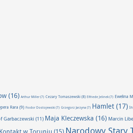
ow
(16)
Ewelina M
Cezary Tomaszewski
(8)
Arthur Miller
(7)
Elfriede Jelinek
(7)
Hamlet
(17)
Opera Rara
(9)
I
Fiodor Dostojewski
(7)
Grzegorz Jarzyna
(7)
Maja Kleczewska
(16)
of Garbaczewski
(11)
Marcin Lib
Narodowy Stary 
Kontakt w Toruniu
(15)