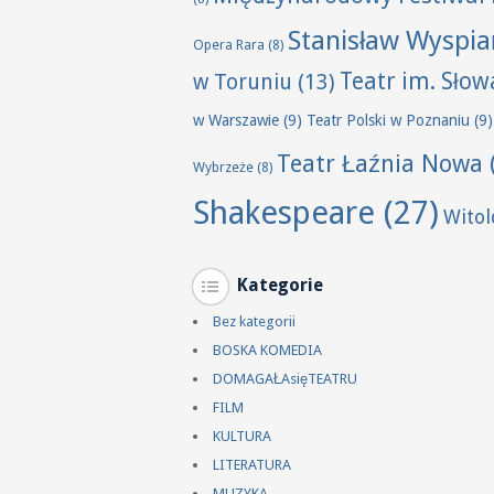
Stanisław Wyspia
Opera Rara
(8)
Teatr im. Sło
w Toruniu
(13)
w Warszawie
(9)
Teatr Polski w Poznaniu
(9)
Teatr Łaźnia Nowa
Wybrzeże
(8)
Shakespeare
(27)
Wito
Kategorie
Bez kategorii
BOSKA KOMEDIA
DOMAGAŁAsięTEATRU
FILM
KULTURA
LITERATURA
MUZYKA