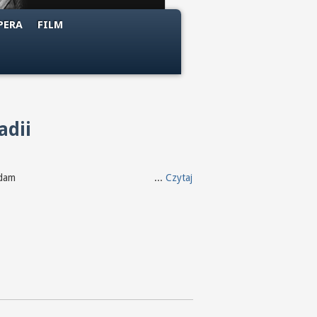
PERA
FILM
adii
m znowu spadam ...
Czytaj