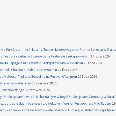
 Silviu Purcărete – „Król Lear” z Teatru Narodowego im. Marina Sorescu w Kraj
ka z Teatru Zagłębia w Sosnowcu na Festiwalu Szekspirowskim
31 lipca 2026
oberta Lepage’a na Festiwalu Szekspirowskim w Gdańsku
29 lipca 2026
Rébekki Chaillon na Wiener Festwochen
27 lipca 2026
u „Maldoror” Juliena Gosselina na Festival d’Avignon
20 lipca 2026
szkiewicza w Ateneum
23 czerwca 2026
a Pawlikowskiego
12 czerwca 2026
rzy” Shakespeare’a w reż. Richarda Eyre w Royal Shakespeare Company w Stra
żesz od siebie dać – rozmowa z dyrektorem Wiener Festwochen, Milo Rauem
29
atło – rozmowa z reżyserem świateł Marcello Lumacą, wieloletnim współprac