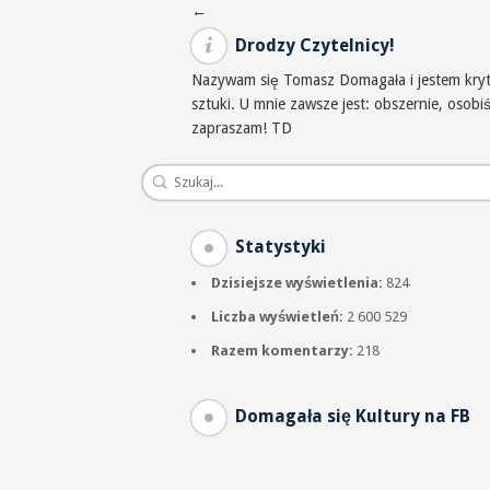
Nawigacja po wpisach
←
Drodzy Czytelnicy!
Nazywam się Tomasz Domagała i jestem krytyk
sztuki. U mnie zawsze jest: obszernie, osob
zapraszam! TD
Statystyki
Dzisiejsze wyświetlenia:
824
Liczba wyświetleń:
2 600 529
Razem komentarzy:
218
Domagała się Kultury na FB