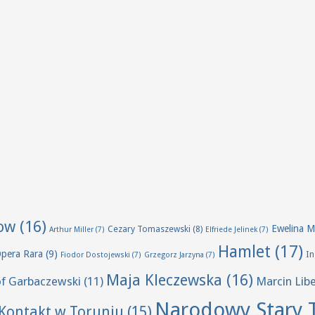
ow
(16)
Ewelina M
Cezary Tomaszewski
(8)
Arthur Miller
(7)
Elfriede Jelinek
(7)
Hamlet
(17)
Opera Rara
(9)
I
Fiodor Dostojewski
(7)
Grzegorz Jarzyna
(7)
Maja Kleczewska
(16)
of Garbaczewski
(11)
Marcin Lib
Narodowy Stary 
Kontakt w Toruniu
(15)