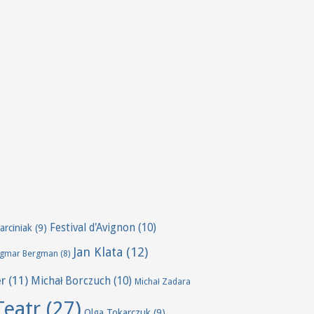
Festival d'Avignon
(10)
arciniak
(9)
Jan Klata
(12)
ngmar Bergman
(8)
er
(11)
Michał Borczuch
(10)
Michał Zadara
Teatr
(27)
Olga Tokarczuk
(9)