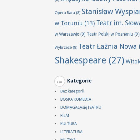
Stanisław Wyspia
Opera Rara
(8)
Teatr im. Sło
w Toruniu
(13)
w Warszawie
(9)
Teatr Polski w Poznaniu
(9)
Teatr Łaźnia Nowa
Wybrzeże
(8)
Shakespeare
(27)
Wito
Kategorie
Bez kategorii
BOSKA KOMEDIA
DOMAGAŁAsięTEATRU
FILM
KULTURA
LITERATURA
MUZYKA