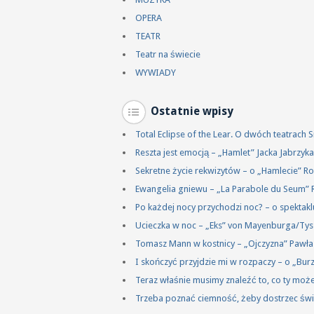
OPERA
TEATR
Teatr na świecie
WYWIADY
Ostatnie wpisy
Total Eclipse of the Lear. O dwóch teatrach
Reszta jest emocją – „Hamlet” Jacka Jabrzy
Sekretne życie rekwizytów – o „Hamlecie” R
Ewangelia gniewu – „La Parabole du Seum” 
Po każdej nocy przychodzi noc? – o spektakl
Ucieczka w noc – „Eks” von Mayenburga/Ty
Tomasz Mann w kostnicy – „Ojczyzna” Pawł
I skończyć przyjdzie mi w rozpaczy – o „Bu
Teraz właśnie musimy znaleźć to, co ty mo
Trzeba poznać ciemność, żeby dostrzec świ