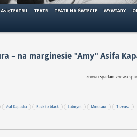
AsięTEATRU
TEATR
TEATR NA ŚWIECIE
WYWIADY
O
ra – na marginesie "Amy" Asifa Kap
czerń czerń czerń czerń znowu spada
Asif Kapadia
Back to black
Labirynt
Minotaur
Tezeusz