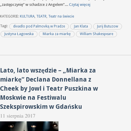
„zastępczynię” w schadzce z Angelem”....
Czytaj więcej
KATEGORIE:
KULTURA
,
TEATR
,
Teatr na świecie
Tagi:
divadlo pod Palmovką w Pradze
Jan Klata
Jurij Butuzow
Justyna Łagowska
Miarka za miarkę
William Shakespeare
Lato, lato wszędzie – „Miarka za
miarkę” Declana Donnellana z
Cheek by Jowl i Teatr Puszkina w
Moskwie na Festiwalu
Szekspirowskim w Gdańsku
11 sierpnia 2017