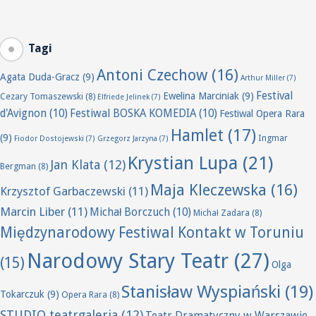
Tagi
Antoni Czechow
(16)
Agata Duda-Gracz
(9)
Arthur Miller
(7)
Festival
Ewelina Marciniak
(9)
Cezary Tomaszewski
(8)
Elfriede Jelinek
(7)
d'Avignon
(10)
Festiwal BOSKA KOMEDIA
(10)
Festiwal Opera Rara
Hamlet
(17)
(9)
Ingmar
Fiodor Dostojewski
(7)
Grzegorz Jarzyna
(7)
Krystian Lupa
(21)
Jan Klata
(12)
Bergman
(8)
Maja Kleczewska
(16)
Krzysztof Garbaczewski
(11)
Marcin Liber
(11)
Michał Borczuch
(10)
Michał Zadara
(8)
Międzynarodowy Festiwal Kontakt w Toruniu
Narodowy Stary Teatr
(27)
(15)
Olga
Stanisław Wyspiański
(19)
Tokarczuk
(9)
Opera Rara
(8)
STUDIO teatrgaleria
(12)