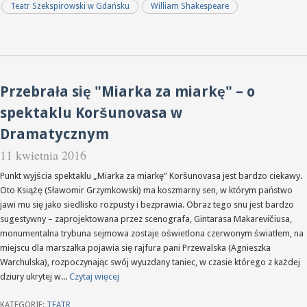
Teatr Szekspirowski w Gdańsku
William Shakespeare
Przebrała się "Miarka za miarkę" – o
spektaklu Koršunovasa w
Dramatycznym
11 kwietnia 2016
Punkt wyjścia spektaklu „Miarka za miarkę” Koršunovasa jest bardzo ciekawy.
Oto Książę (Sławomir Grzymkowski) ma koszmarny sen, w którym państwo
jawi mu się jako siedlisko rozpusty i bezprawia. Obraz tego snu jest bardzo
sugestywny – zaprojektowana przez scenografa, Gintarasa Makarevičiusa,
monumentalna trybuna sejmowa zostaje oświetlona czerwonym światłem, na
miejscu dla marszałka pojawia się rajfura pani Przewalska (Agnieszka
Warchulska), rozpoczynając swój wyuzdany taniec, w czasie którego z każdej
dziury ukrytej w...
Czytaj więcej
KATEGORIE:
TEATR