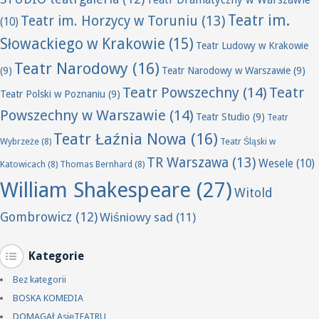
Teatr Dramatyczny w Warszawie
Teatr im.
Teatr im. Horzycy w Toruniu
(13)
(10)
Słowackiego w Krakowie
(15)
Teatr Ludowy w Krakowie
Teatr Narodowy
(16)
(9)
Teatr Narodowy w Warszawie
(9)
Teatr Powszechny
(14)
Teatr
Teatr Polski w Poznaniu
(9)
Powszechny w Warszawie
(14)
Teatr Studio
(9)
Teatr
Teatr Łaźnia Nowa
(16)
Wybrzeże
(8)
Teatr Śląski w
TR Warszawa
(13)
Wesele
(10)
Katowicach
(8)
Thomas Bernhard
(8)
William Shakespeare
(27)
Witold
Gombrowicz
(12)
Wiśniowy sad
(11)
Kategorie
Bez kategorii
BOSKA KOMEDIA
DOMAGAŁAsięTEATRU