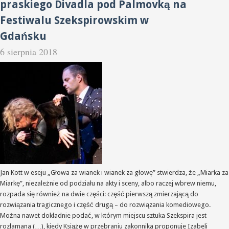
praskiego Divadla pod Palmovką na
Festiwalu Szekspirowskim w
Gdańsku
6 sierpnia 2018
Jan Kott w eseju „Głowa za wianek i wianek za głowę” stwierdza, że „Miarka za
Miarkę”, niezależnie od podziału na akty i sceny, albo raczej wbrew niemu,
rozpada się również na dwie części: część pierwszą zmierzającą do
rozwiązania tragicznego i część drugą – do rozwiązania komediowego.
Można nawet dokładnie podać, w którym miejscu sztuka Szekspira jest
rozłamana (…), kiedy Książę w przebraniu zakonnika proponuje Izabeli