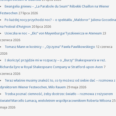
Ewangelia gniewu – „La Parabole du Seum” Rébekki Chaillon na Wiener
Festwochen
27 lipca 2026
Po każdej nocy przychodzi noc? – o spektaklu „Maldoror” Juliena Gosselina
na Festival d’Avignon
20 lipca 2026
Ucieczka w noc – „Eks” von Mayenburga/Tyszkiewicza w Ateneum
23
czerwca 2026
Tomasz Mann w kostnicy – „Ojczyzna” Pawła Pawlikowskiego
12 czerwca
2026
I skończyć przyjdzie mi w rozpaczy – o „Burzy” Shakespeare’a w reż.
Richarda Eyre w Royal Shakespeare Company w Stratford-upon-Avon
7
czerwca 2026
Teraz właśnie musimy znaleźć to, co ty możesz od siebie dać – rozmowa z
dyrektorem Wiener Festwochen, Milo Rauem
29 maja 2026
Trzeba poznać ciemność, żeby dostrzec światło – rozmowa z reżyserem
świateł Marcello Lumacą, wieloletnim współpracownikiem Roberta Wilsona
25
maja 2026