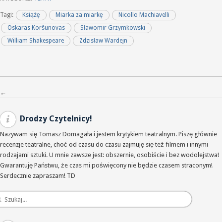
Tagi:
Książę
Miarka za miarkę
Nicollo Machiavelli
Oskaras Koršunovas
Sławomir Grzymkowski
William Shakespeare
Zdzisław Wardejn
Nawigacja po wpisach
←
Drodzy Czytelnicy!
Nazywam się Tomasz Domagała i jestem krytykiem teatralnym. Piszę głównie
recenzje teatralne, choć od czasu do czasu zajmuję się też filmem i innymi
rodzajami sztuki. U mnie zawsze jest: obszernie, osobiście i bez wodolejstwa!
Gwarantuję Państwu, że czas mi poświęcony nie będzie czasem straconym!
Serdecznie zapraszam! TD