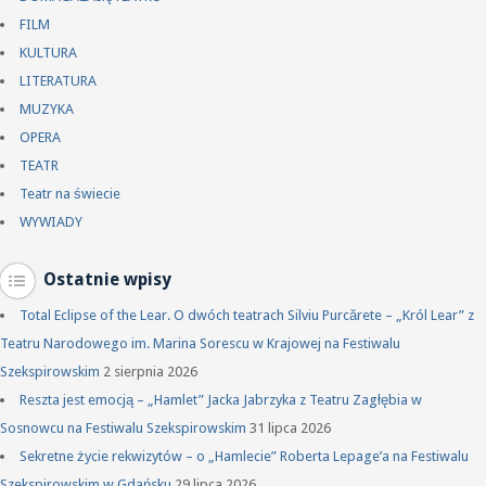
FILM
KULTURA
LITERATURA
MUZYKA
OPERA
TEATR
Teatr na świecie
WYWIADY
Ostatnie wpisy
Total Eclipse of the Lear. O dwóch teatrach Silviu Purcărete – „Król Lear” z
Teatru Narodowego im. Marina Sorescu w Krajowej na Festiwalu
Szekspirowskim
2 sierpnia 2026
Reszta jest emocją – „Hamlet” Jacka Jabrzyka z Teatru Zagłębia w
Sosnowcu na Festiwalu Szekspirowskim
31 lipca 2026
Sekretne życie rekwizytów – o „Hamlecie” Roberta Lepage’a na Festiwalu
Szekspirowskim w Gdańsku
29 lipca 2026