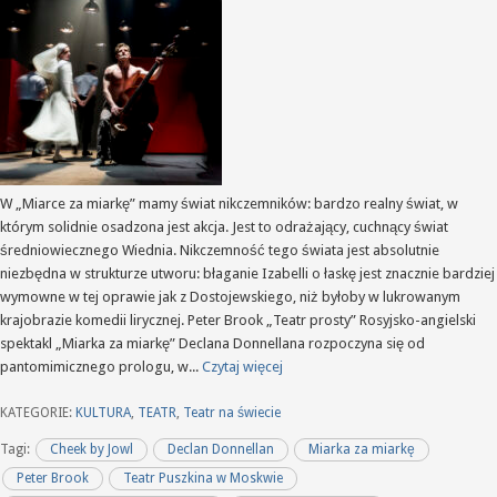
W „Miarce za miarkę” mamy świat nikczemników: bardzo realny świat, w
którym solidnie osadzona jest akcja. Jest to odrażający, cuchnący świat
średniowiecznego Wiednia. Nikczemność tego świata jest absolutnie
niezbędna w strukturze utworu: błaganie Izabelli o łaskę jest znacznie bardziej
wymowne w tej oprawie jak z Dostojewskiego, niż byłoby w lukrowanym
krajobrazie komedii lirycznej. Peter Brook „Teatr prosty” Rosyjsko-angielski
spektakl „Miarka za miarkę” Declana Donnellana rozpoczyna się od
pantomimicznego prologu, w...
Czytaj więcej
KATEGORIE:
KULTURA
,
TEATR
,
Teatr na świecie
Tagi:
Cheek by Jowl
Declan Donnellan
Miarka za miarkę
Peter Brook
Teatr Puszkina w Moskwie