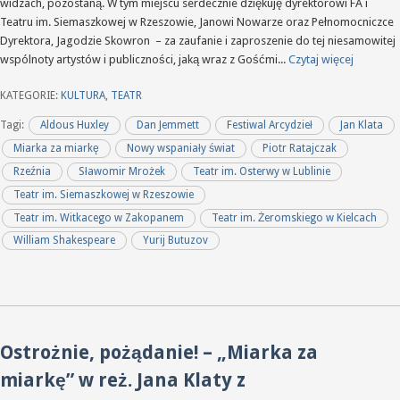
widzach, pozostaną. W tym miejscu serdecznie dziękuję dyrektorowi FA i
Teatru im. Siemaszkowej w Rzeszowie, Janowi Nowarze oraz Pełnomocniczce
Dyrektora, Jagodzie Skowron – za zaufanie i zaproszenie do tej niesamowitej
wspólnoty artystów i publiczności, jaką wraz z Gośćmi...
Czytaj więcej
KATEGORIE:
KULTURA
,
TEATR
Tagi:
Aldous Huxley
Dan Jemmett
Festiwal Arcydzieł
Jan Klata
Miarka za miarkę
Nowy wspaniały świat
Piotr Ratajczak
Rzeźnia
Sławomir Mrożek
Teatr im. Osterwy w Lublinie
Teatr im. Siemaszkowej w Rzeszowie
Teatr im. Witkacego w Zakopanem
Teatr im. Żeromskiego w Kielcach
William Shakespeare
Yurij Butuzov
Ostrożnie, pożądanie! – „Miarka za
miarkę” w reż. Jana Klaty z