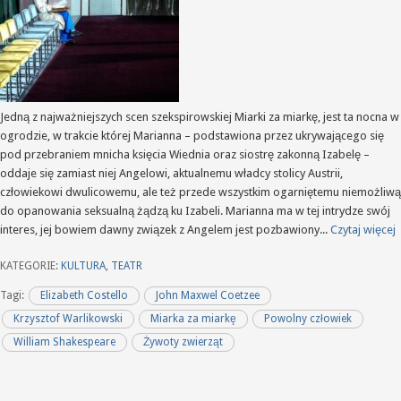
Jedną z najważniejszych scen szekspirowskiej Miarki za miarkę, jest ta nocna w
ogrodzie, w trakcie której Marianna – podstawiona przez ukrywającego się
pod przebraniem mnicha księcia Wiednia oraz siostrę zakonną Izabelę –
oddaje się zamiast niej Angelowi, aktualnemu władcy stolicy Austrii,
człowiekowi dwulicowemu, ale też przede wszystkim ogarniętemu niemożliwą
do opanowania seksualną żądzą ku Izabeli. Marianna ma w tej intrydze swój
interes, jej bowiem dawny związek z Angelem jest pozbawiony...
Czytaj więcej
KATEGORIE:
KULTURA
,
TEATR
Tagi:
Elizabeth Costello
John Maxwel Coetzee
Krzysztof Warlikowski
Miarka za miarkę
Powolny człowiek
William Shakespeare
Żywoty zwierząt