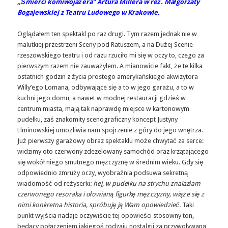
„Śmierci komiwojażera” Artura Millera w reż. Małgorzaty
Bogajewskiej z Teatru Ludowego w Krakowie.
Oglądałem ten spektakl po raz drugi. Tym razem jednak nie w
malutkiej przestrzeni Sceny pod Ratuszem, a na Dużej Scenie
rzeszowskiego teatru i od razu rzuciło mi się w oczy to, czego za
pierwszym razem nie zauważyłem. A mianowicie fakt, że te kilka
ostatnich godzin z życia prostego amerykańskiego akwizytora
Willy’ego Lomana, odbywające się a to w jego garażu, a to w
kuchni jego domu, a nawet w modnej restauracji gdzieś w
centrum miasta, mają tak naprawdę miejsce w kartonowym
pudełku, zaś znakomity scenograficzny koncept Justyny
Elminowskiej umożliwia nam spojrzenie z góry do jego wnętrza.
Już pierwszy garażowy obraz spektaklu może chwytać za serce:
widzimy oto czerwony zdezelowany samochód oraz krzątającego
się wokół niego smutnego mężczyznę w średnim wieku. Gdy się
odpowiednio zmruży oczy, wyobraźnia podsuwa sekretną
wiadomość od reżyserki
: hej, w pudełku na strychu znalazłam
czerwonego resoraka i ołowianą figurkę mężczyzny, wiąże się z
nimi konkretna historia, spróbuję ją Wam opowiedzieć.
Taki
punkt wyjścia nadaje oczywiście tej opowieści stosowny ton,
będący połączeniem jakiegoś rodzaju nostalgii za przywoływaną