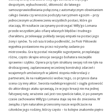
despotyzm, wybuchowość, skłonność do łatwego
samousprawiedliwiania połączoną z automatycznym obwinianiem
całego świata czy wreszcie podszyty narcyzmem egoizm – przy
jednoczesnym uczłowieczeniu wszystkich postaci, które go
otaczają. W rezultacie zaczynamy postrzegać Willy’go Lomana
przede wszystkim jako ofiarę własnych błędów i trudnego
charakteru, przelewając pokłady swojej empatii na postaci jego
żony i synów. Tu od razu trzeba podkreślić, że Piotr Pilitowski
wypełnia postawione mu przez reżyserkę zadanie po
mistrzowsku. Gra tę postać niezwykle sugestywnie, przeplatając
różne, często skrajne emocje swojego bohatera niezwykle
sprawnie i szybko. Opiera przy tym strukturę swojej roli nie tyle na
drobiazgowej, zaplanowanej wcześniej konstrukcji zdarzeń i
wzajemnych umówionych w jakimś stopniu mikrorelacji z
partnerami, ile na reaktywności wobec tego, co przynosi dana
scena czy inny aktor. Swoista nadekspresyjność i ciągła gotowość
do aktorskiego ataku sprawiają, że w jego kreacji nie ma jednej
fałszywej nuty, wrażenie zaś jest rzeczywiście takie, iż po pewnym
czasie zachowanie Willy’go Lomana staje się nie do zniesienia. W
związku z tym naturalnie przenosimy nasze współczucie na
członków jego rodziny, którzy często – to kolejne znakomite piętro