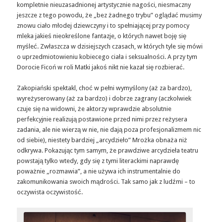
kompletnie nieuzasadnionej artystycznie nagości, niesmaczny
jeszcze z tego powodu, że „bez żadnego trybu” oglądać musimy
znowu ciało młodej dziewczyny i to spełniającej przy pomocy
mleka jakieś nieokreślone fantazje, o których nawet boję się
myśleć. Zwłaszcza w dzisiejszych czasach, w których tyle się mówi
o uprzedmiotowieniu kobiecego ciała i seksualności. A przy tym
Dorocie Ficoń w roli Matki jakoś nikt nie kazał się rozbierać.
Zakopiański spektakl, choć w pełni wymyślony (aż za bardzo),
wyreżyserowany (aż za bardzo) i dobrze zagrany (aczkolwiek
czuje się na widowni, że aktorzy wprawdzie absolutnie
perfekcyjnie realizują postawione przed nimi przez reżysera
zadania, ale nie wierzą w nie, nie dają poza profesjonalizmem nic
od siebie), niestety bardziej „arcydzieło” Mrożka obnaża niż
odkrywa. Pokazując tym samym, że prawdziwe arcydzieła teatru
powstają tylko wtedy, gdy się z tymi literackimi naprawdę
poważnie „rozmawia”, a nie używa ich instrumentalnie do
zakomunikowania swoich mądrości. Tak samo jak z ludźmi – to
oczywista oczywistość.