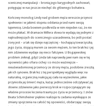
scenicznej manipulacji – bronią jego karygodnych zachowań,
potęgując w nas jeszcze niechęć do głównego bohatera.
Końcowy monolog Lindy nad grobem męża wreszcie przynosi
spełnienie i w jakimś stopniu odsłania przed nami swoją
tajemnicę. Linda bowiem podkreśla w nim niejeden raz, że nie
może płakać. W dramacie Millera słowa te wydają się jednymi z
najtrudniejszych do scenicznego uzasadnienia, bo jeśli postać
żony jest – a tak się dzieje najczęściej – kochającą towarzyszką
jego życia, stojącą murem za swoim mężem, to ten brak łez i jej
nim zdziwienie wydaje się nieco fałszywe. U Bogajewskiej
problem zniknął, gdyż Linda tak naprawdę jawi nam się w tej
opowieści jako ofiara cichej i co może ważniejsze –
nieuświadomionej przemocy ze strony męża, podobnie zresztą
jak ich synowie. Brak łez z tej perspektywy wygląda więc na
naturalną, organiczną reakcją jej ciała na wyzwolenie, jakie
przyniosła jej śmierć męża, każąc jednocześnie odczytywać jej
słowne zdziwienie jako pierwszy krok w rozpoczynającym się
właśnie procesie leczenia traumy po życiu w przemocy. I znów
Beata Schimsheiner pięknie realizuje tu zadania wynikające ze
zmiany spojrzenia na całość tej opowieści, obdarzając swoją