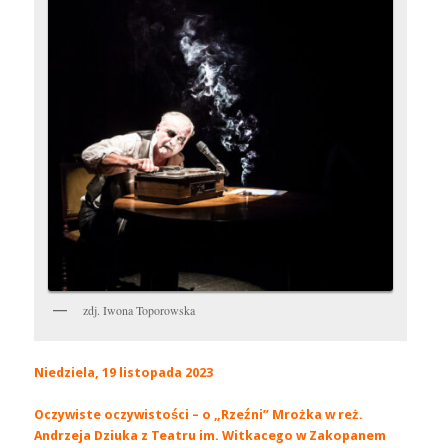
zdj. Iwona Toporowska
Niedziela, 19 listopada 2023
Oczywiste oczywistości – o „Rzeźni” Mrożka w reż.
Andrzeja Dziuka z Teatru im. Witkacego w Zakopanem