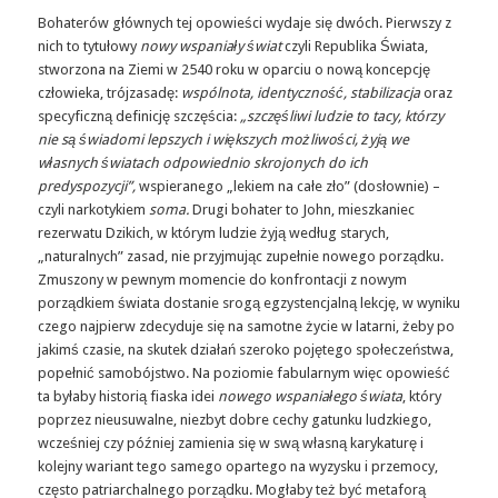
Bohaterów głównych tej opowieści wydaje się dwóch. Pierwszy z
nich to tytułowy
nowy wspaniały świat
czyli Republika Świata,
stworzona na Ziemi w 2540 roku w oparciu o nową koncepcję
człowieka, trójzasadę:
wspólnota, identyczność, stabilizacja
oraz
specyficzną definicję szczęścia:
„szczęśliwi ludzie to tacy, którzy
nie są świadomi lepszych i większych możliwości, żyją we
własnych światach odpowiednio skrojonych do ich
predyspozycji”,
wspieranego „lekiem na całe zło” (dosłownie) –
czyli narkotykiem
soma.
Drugi bohater to John, mieszkaniec
rezerwatu Dzikich, w którym ludzie żyją według starych,
„naturalnych” zasad, nie przyjmując zupełnie nowego porządku.
Zmuszony w pewnym momencie do konfrontacji z nowym
porządkiem świata dostanie srogą egzystencjalną lekcję, w wyniku
czego najpierw zdecyduje się na samotne życie w latarni, żeby po
jakimś czasie, na skutek działań szeroko pojętego społeczeństwa,
popełnić samobójstwo. Na poziomie fabularnym więc opowieść
ta byłaby historią fiaska idei
nowego wspaniałego świata
, który
poprzez nieusuwalne, niezbyt dobre cechy gatunku ludzkiego,
wcześniej czy później zamienia się w swą własną karykaturę i
kolejny wariant tego samego opartego na wyzysku i przemocy,
często patriarchalnego porządku. Mogłaby też być metaforą