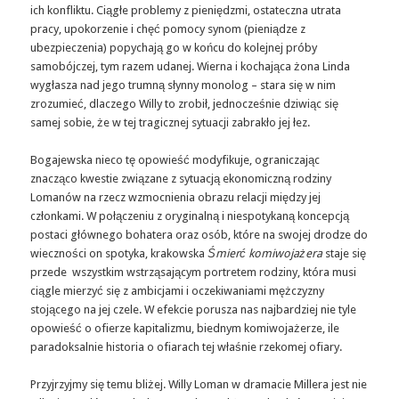
ich konfliktu. Ciągłe problemy z pieniędzmi, ostateczna utrata
pracy, upokorzenie i chęć pomocy synom (pieniądze z
ubezpieczenia) popychają go w końcu do kolejnej próby
samobójczej, tym razem udanej. Wierna i kochająca żona Linda
wygłasza nad jego trumną słynny monolog – stara się w nim
zrozumieć, dlaczego Willy to zrobił, jednocześnie dziwiąc się
samej sobie, że w tej tragicznej sytuacji zabrakło jej łez.
Bogajewska nieco tę opowieść modyfikuje, ograniczając
znacząco kwestie związane z sytuacją ekonomiczną rodziny
Lomanów na rzecz wzmocnienia obrazu relacji między jej
członkami. W połączeniu z oryginalną i niespotykaną koncepcją
postaci głównego bohatera oraz osób, które na swojej drodze do
wieczności on spotyka, krakowska
Śmierć komiwojażera
staje się
przede wszystkim wstrząsającym portretem rodziny, która musi
ciągle mierzyć się z ambicjami i oczekiwaniami mężczyzny
stojącego na jej czele. W efekcie porusza nas najbardziej nie tyle
opowieść o ofierze kapitalizmu, biednym komiwojażerze, ile
paradoksalnie historia o ofiarach tej właśnie rzekomej ofiary.
Przyjrzyjmy się temu bliżej. Willy Loman w dramacie Millera jest nie