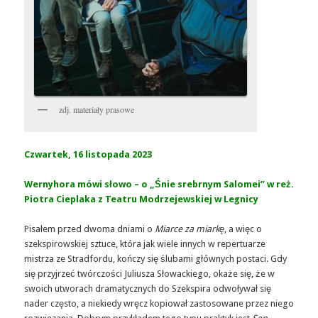
zdj. materiały prasowe
Czwartek, 16 listopada 2023
Wernyhora mówi słowo – o „Śnie srebrnym Salomei” w reż.
Piotra Cieplaka z Teatru Modrzejewskiej w Legnicy
Pisałem przed dwoma dniami o
Miarce za miarkę
, a więc o
szekspirowskiej sztuce, która jak wiele innych w repertuarze
mistrza ze Stradfordu, kończy się ślubami głównych postaci. Gdy
się przyjrzeć twórczości Juliusza Słowackiego, okaże się, że w
swoich utworach dramatycznych do Szekspira odwoływał się
nader często, a niekiedy wręcz kopiował zastosowane przez niego