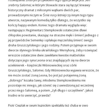
rozwiązania. Dobrym przykładem tego typu praktyk jest
Sen
srebrny Salomei
, w którym Słowacki stara się łączyć krwawy
historyczny dramat z miłosnymi wątkami dwóch par,
prowadzonymi niczym w
Śnie nocy letniej
czy innym tego typu
utworze, nazywanym komedią tylko dlatego, że wszystko się
kończy happy endem. Koniec tego dramatu wygląda więc
następująco: Regimentarz Stempkowski ostatecznie dławi
chłopskie powstanie, skazując na straszne męki i śmierć jednego z
jej przywódców Semenkę i opłakuje męczeńską śmierć swego
druha Gruszczyńskiego i jego rodziny. Potem przyjmuje w swoim
dworze słynnego lirnika ukraińskiego Wernyhorę, żeby rozwiązać
wreszcie ostatecznie dwie zawikłane kwestie małżeńskie
dotyczące jego syna Leona oraz znajdujących się na dworze
uciekinierek – księżniczki Wiśniowieckiej oraz córki
Gruszczyńskiego, Salomei. Gdy Wiśniowiecka wyjawia wreszcie, że
nie może zostać żoną Leona, bo jest już potajemną żoną
„dobrego” kozaka Sawy, młodemu Stempkowskiemu nie
pozostaje nic innego, jak ożenić się z uwiedzioną już wcześniej
przez niego Salomeą, a potem „żyli długo i szczęśliwie”. Jakoś
trudno w to uwierzyć, prawda?
Piotr Cieplak w swym legnickim spektaklu też chyba w owo