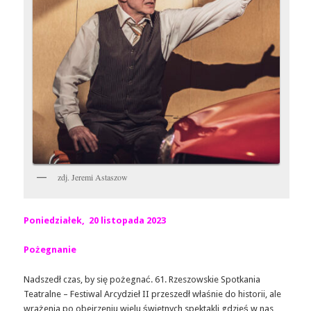
zdj. Jeremi Astaszow
Poniedziałek, 20 listopada 2023
Pożegnanie
Nadszedł czas, by się pożegnać. 61. Rzeszowskie Spotkania
Teatralne – Festiwal Arcydzieł II przeszedł właśnie do historii, ale
wrażenia po obejrzeniu wielu świetnych spektakli gdzieś w nas,