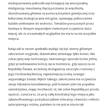
niedopasowania jednostki wyróżniającej się emocjonalną
inteligencją i nieustanną chęcią poznania ze wspólnotą
skonstruowaną głównie za pomocą inżynierii genetycznej oraz
kulturowej strategii prania mózgów, opiewając jednocześnie
ludzkie umiłowanie do wolności. Tematów poruszonych przez
Huxleya w
Nowym wspaniałym świecie
jest oczywiście dużo
więcej, ale ze zrozumiałych względów nie ma tu na nie wszystkie
miejsca.
Ratajczak w swoim spektaklu wydaje się być wierny głównym
założeniom oryginału, diametralnie zmieniając tylko koniec. Nie
zobaczymy więc końcowego, latarnianego epizodu losów Johna,
gdyż przedstawienie kończy się w momencie, gdy opuszcza on
Republikę Świata, wcześniej dostąpiwszy zaszczytu rozmowy z
Jego Fordowską Mością, najważniejszą osobą
nowego
wspaniałego świata.
Wybór takiego zakończenia ma oczywiście
swoje fabularne konsekwencje, jeśli bowiem John nie popełnia
samobójstwa, mając możliwość ot, tak sobie Republikę po prostu
opuścić, oznacza to, że przy całej konstrukcji tego miejsca jako
zakamuflowanego pod płaszczykiem tolerancji, równości i miłości
autorytarnego reżimu, państwo to nie jest w istocie tak