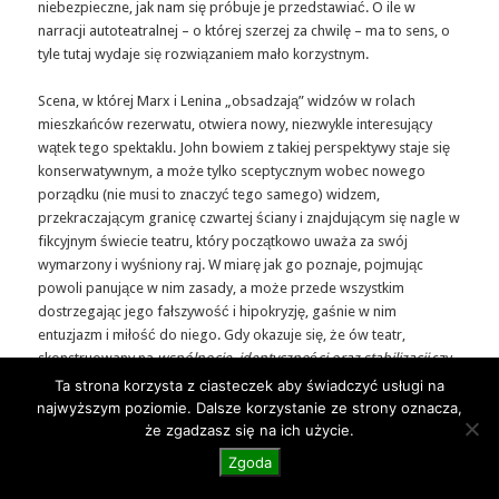
niebezpieczne, jak nam się próbuje je przedstawiać. O ile w
narracji autoteatralnej – o której szerzej za chwilę – ma to sens, o
tyle tutaj wydaje się rozwiązaniem mało korzystnym.
Scena, w której Marx i Lenina „obsadzają” widzów w rolach
mieszkańców rezerwatu, otwiera nowy, niezwykle interesujący
wątek tego spektaklu. John bowiem z takiej perspektywy staje się
konserwatywnym, a może tylko sceptycznym wobec nowego
porządku (nie musi to znaczyć tego samego) widzem,
przekraczającym granicę czwartej ściany i znajdującym się nagle w
fikcyjnym świecie teatru, który początkowo uważa za swój
wymarzony i wyśniony raj. W miarę jak go poznaje, pojmując
powoli panujące w nim zasady, a może przede wszystkim
dostrzegając jego fałszywość i hipokryzję, gaśnie w nim
entuzjazm i miłość do niego. Gdy okazuje się, że ów teatr,
skonstruowany na
wspólnocie, identyczności oraz stabilizacji
czy
innych tego typu frazesach, ukrywa jednocześnie przed oczami
Ta strona korzysta z ciasteczek aby świadczyć usługi na
widzów te same wyświechtane, przemocowe i patriarchalne
najwyższym poziomie. Dalsze korzystanie ze strony oznacza,
schematy, napędzane żądzą władzy i chęcią kontrolowania innych,
że zgadzasz się na ich użycie.
widz John postanawia uciec, wypisać się z tego „cyrku” na własne
Zgoda
życzenie. Wchodzi więc do czegoś na kształt telewizora (ze zgrozą
dowiedziałem się od aktorów, że oni myślą o tym jako o