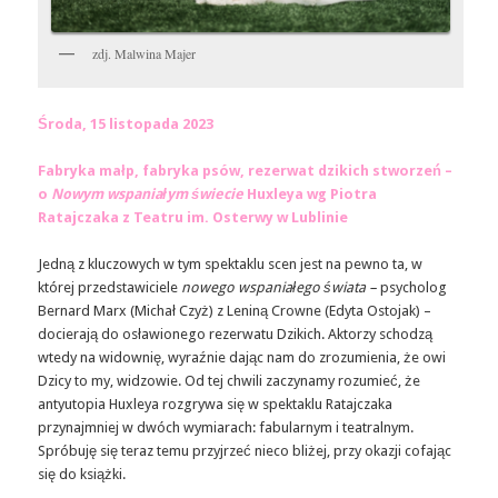
zdj. Malwina Majer
Środa, 15 listopada 2023
Fabryka małp, fabryka psów, rezerwat dzikich stworzeń –
o
Nowym wspaniałym świecie
Huxleya wg Piotra
Ratajczaka z Teatru im. Osterwy w Lublinie
Jedną z kluczowych w tym spektaklu scen jest na pewno ta, w
której przedstawiciele
nowego wspaniałego świata –
psycholog
Bernard Marx (Michał Czyż) z Leniną Crowne (Edyta Ostojak) –
docierają do osławionego rezerwatu Dzikich. Aktorzy schodzą
wtedy na widownię, wyraźnie dając nam do zrozumienia, że owi
Dzicy to my, widzowie. Od tej chwili zaczynamy rozumieć, że
antyutopia Huxleya rozgrywa się w spektaklu Ratajczaka
przynajmniej w dwóch wymiarach: fabularnym i teatralnym.
Spróbuję się teraz temu przyjrzeć nieco bliżej, przy okazji cofając
się do książki.