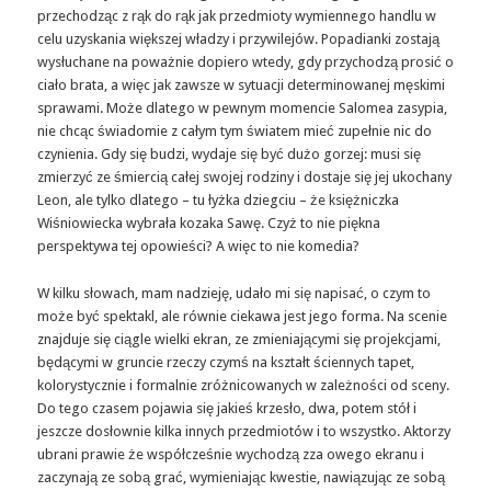
przechodząc z rąk do rąk jak przedmioty wymiennego handlu w
celu uzyskania większej władzy i przywilejów. Popadianki zostają
wysłuchane na poważnie dopiero wtedy, gdy przychodzą prosić o
ciało brata, a więc jak zawsze w sytuacji determinowanej męskimi
sprawami. Może dlatego w pewnym momencie Salomea zasypia,
nie chcąc świadomie z całym tym światem mieć zupełnie nic do
czynienia. Gdy się budzi, wydaje się być dużo gorzej: musi się
zmierzyć ze śmiercią całej swojej rodziny i dostaje się jej ukochany
Leon, ale tylko dlatego – tu łyżka dziegciu – że księżniczka
Wiśniowiecka wybrała kozaka Sawę. Czyż to nie piękna
perspektywa tej opowieści? A więc to nie komedia?
W kilku słowach, mam nadzieję, udało mi się napisać, o czym to
może być spektakl, ale równie ciekawa jest jego forma. Na scenie
znajduje się ciągle wielki ekran, ze zmieniającymi się projekcjami,
będącymi w gruncie rzeczy czymś na kształt ściennych tapet,
kolorystycznie i formalnie zróżnicowanych w zależności od sceny.
Do tego czasem pojawia się jakieś krzesło, dwa, potem stół i
jeszcze dosłownie kilka innych przedmiotów i to wszystko. Aktorzy
ubrani prawie że współcześnie wychodzą zza owego ekranu i
zaczynają ze sobą grać, wymieniając kwestie, nawiązując ze sobą