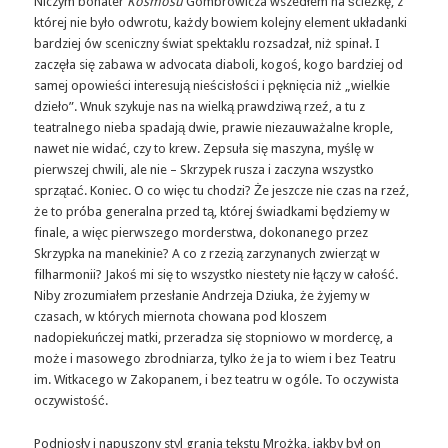
Niczym bohater
Kosmosu
Gombrowicza wszedłem na ścieżkę, z
której nie było odwrotu, każdy bowiem kolejny element układanki
bardziej ów sceniczny świat spektaklu rozsadzał, niż spinał. I
zaczęła się zabawa w advocata diaboli, kogoś, kogo bardziej od
samej opowieści interesują nieścisłości i pęknięcia niż „wielkie
dzieło”. Wnuk szykuje nas na wielką prawdziwą rzeź, a tu z
teatralnego nieba spadają dwie, prawie niezauważalne krople,
nawet nie widać, czy to krew. Zepsuła się maszyna, myślę w
pierwszej chwili, ale nie – Skrzypek rusza i zaczyna wszystko
sprzątać. Koniec. O co więc tu chodzi? Że jeszcze nie czas na rzeź,
że to próba generalna przed tą, której świadkami będziemy w
finale, a więc pierwszego morderstwa, dokonanego przez
Skrzypka na manekinie? A co z rzezią zarzynanych zwierząt w
filharmonii? Jakoś mi się to wszystko niestety nie łączy w całość.
Niby zrozumiałem przesłanie Andrzeja Dziuka, że żyjemy w
czasach, w których miernota chowana pod kloszem
nadopiekuńczej matki, przeradza się stopniowo w mordercę, a
może i masowego zbrodniarza, tylko że ja to wiem i bez Teatru
im. Witkacego w Zakopanem, i bez teatru w ogóle. To oczywista
oczywistość.
Podniosły i napuszony styl grania tekstu Mrożka, jakby był on