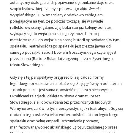
autentyczny dialog, ale ich pojawianie się i znikanie daje efekt
szopki krakowskiej – znany z pierwszego aktu
Wesela
Wyspiańskiego. Tu wzmacniany dodatkowo zabiegiem
polegającym na tym, że podczas toczącej się w świetle
reflektorów sceny, gdzieś z jej boku stoi już kolejny bohater,
szykujący się do wejścia na scenę, czy może bardziej
metaforycznie – do wejścia na scenę historii opowiadanej w tym
spektaklu. Teatralność tego spektaklu jest zresztą jawna od
samego początku, raport bowiem Goszczyńskiego czytany jest
przez Leona (Bartosz Bulanda) z egzemplarza reżyserskiego
tekstu Słowackiego.
Gdy się z tej perspektywy przyjrzeć bliżej całości formy
legnickiego przedstawienia, okaże się, że jej głównym bohaterem
– obok postaci – jest sama opowieść o naszych niełatwych z
Ukraińcami relacjach. Zaklęta w słowa dramatu przez
Słowackiego, ale i opowiadana też przez różnych ludowych
Wernyhorów, zarówno tych rzeczywistych, jak i teatralnych. Gdy się
doda do tego oskarżycielski wobec polskich elit ton legnickiego
spektaklu oraz pełną empatii i zrozumienia postawę,
manifestowaną wobec ukraińskiego „głosu”, zapisanego przez