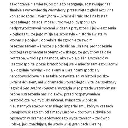
zakończenie nie wierzy, bo z niego rezygnuje, zostawiając nas
finalnie z wypowiedzią Wernyhory, przesuniętą z głębi aktu V na
koniec adaptacji. Wernyhora – ukraiński lirnik, ktoś na kształt
proszalnego dziada, może jurodiwego, dysponujący
nadprzyrodzonymi mocami widzenia przyszłości i jej wieszczenia
– ogłasza tu, że jego misja się skończyła – historia świata, w
którym się pojawił, dopełniła się zgodnie ze swoim
przeznaczeniem – i może się oddalić na Ukrainę. Jednocześnie
ostrzega regimentarza Stempkowskiego, że gdy znów zajdzie
potrzeba, wróci z pełną mocą, aby swoją pieśnią wzniecić w
Rzeczpospolitej pożar bratobójczej walki między zamieszkującymi
ją – ogólnie mówiąc – Polakami a Ukraińcami (podziały
narodowościowe nie są takie oczywiste ani w historii polsko-
ukraińskich ziem, ani w dramacie Słowackiego). Z tej perspektywy
legnicki
Sen srebrny Salomei
wygląda więc przede wszystkim na
próbę ostrzeżenia nas, Polaków, przed rozpętywaniem
bratobójczej wojny z Ukraińcami, zwłaszcza w obliczu
nieustannych ataków rosyjskiego imperializmu, który w czasach
Stempkowskiego zmiótł z mapy Europy – dosłownie chwilę po
opisanych w dramacie Słowackiego wydarzeniach – zarówno
Polskę, jak i znajdującą się wtedy w jej granicach Ukrainę.