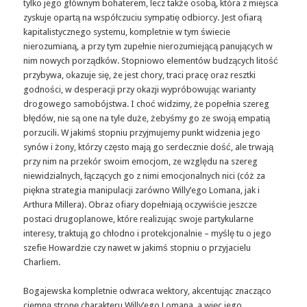
tylko jego głównym bohaterem, lecz także osobą, która z miejsca
zyskuje opartą na współczuciu sympatię odbiorcy. Jest ofiarą
kapitalistycznego systemu, kompletnie w tym świecie
nierozumianą, a przy tym zupełnie nierozumiejącą panujących w
nim nowych porządków. Stopniowo elementów budzących litość
przybywa, okazuje się, że jest chory, traci pracę oraz resztki
godności, w desperacji przy okazji wypróbowując warianty
drogowego samobójstwa. I choć widzimy, że popełnia szereg
błędów, nie są one na tyle duże, żebyśmy go ze swoją empatią
porzucili. W jakimś stopniu przyjmujemy punkt widzenia jego
synów i żony, którzy często mają go serdecznie dość, ale trwają
przy nim na przekór swoim emocjom, ze względu na szereg
niewidzialnych, łączących go z nimi emocjonalnych nici (cóż za
piękna strategia manipulacji zarówno Willy’ego Lomana, jak i
Arthura Millera). Obraz ofiary dopełniają oczywiście jeszcze
postaci drugoplanowe, które realizując swoje partykularne
interesy, traktują go chłodno i protekcjonalnie – myślę tu o jego
szefie Howardzie czy nawet w jakimś stopniu o przyjacielu
Charliem.
Bogajewska kompletnie odwraca wektory, akcentując znacząco
ciemną stronę charakteru Willy’ego Lomana, a więc jego