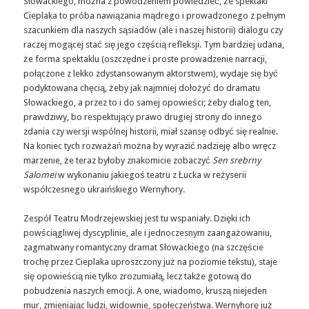
Słowackiego, można z powodzeniem powiedzieć, że spektakl
Cieplaka to próba nawiązania mądrego i prowadzonego z pełnym
szacunkiem dla naszych sąsiadów (ale i naszej historii) dialogu czy
raczej mogącej stać się jego częścią refleksji. Tym bardziej udana,
że forma spektaklu (oszczędne i proste prowadzenie narracji,
połączone z lekko zdystansowanym aktorstwem), wydaje się być
podyktowana chęcią, żeby jak najmniej dołożyć do dramatu
Słowackiego, a przez to i do samej opowieści; żeby dialog ten,
prawdziwy, bo respektujący prawo drugiej strony do innego
zdania czy wersji wspólnej historii, miał szansę odbyć się realnie.
Na koniec tych rozważań można by wyrazić nadzieję albo wręcz
marzenie, że teraz byłoby znakomicie zobaczyć
Sen srebrny
Salomei
w wykonaniu jakiegoś teatru z Łucka w reżyserii
współczesnego ukraińskiego Wernyhory.
Zespół Teatru Modrzejewskiej jest tu wspaniały. Dzięki ich
powściągliwej dyscyplinie, ale i jednoczesnym zaangażowaniu,
zagmatwany romantyczny dramat Słowackiego (na szczęście
trochę przez Cieplaka uproszczony już na poziomie tekstu), staje
się opowieścią nie tylko zrozumiałą, lecz także gotową do
pobudzenia naszych emocji. A one, wiadomo, kruszą niejeden
mur, zmieniając ludzi, widownie, społeczeństwa. Wernyhorę już