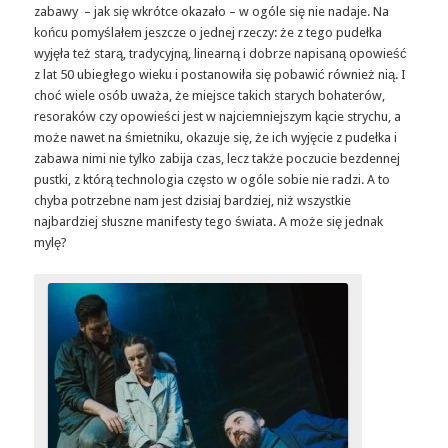
zabawy – jak się wkrótce okazało – w ogóle się nie nadaje. Na
końcu pomyślałem jeszcze o jednej rzeczy: że z tego pudełka
wyjęła też starą, tradycyjną, linearną i dobrze napisaną opowieść
z lat 50 ubiegłego wieku i postanowiła się pobawić również nią. I
choć wiele osób uważa, że miejsce takich starych bohaterów,
resoraków czy opowieści jest w najciemniejszym kącie strychu, a
może nawet na śmietniku, okazuje się, że ich wyjęcie z pudełka i
zabawa nimi nie tylko zabija czas, lecz także poczucie bezdennej
pustki, z którą technologia często w ogóle sobie nie radzi. A to
chyba potrzebne nam jest dzisiaj bardziej, niż wszystkie
najbardziej słuszne manifesty tego świata. A może się jednak
mylę?