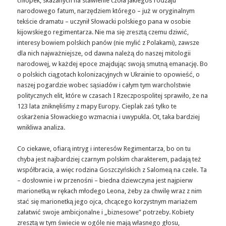
chłopek, skazanych na stawienie czoła jakiegoś rodzaju
narodowego fatum, narzędziem którego – już w oryginalnym
tekście dramatu – uczynił Słowacki polskiego pana w osobie
kijowskiego regimentarza. Nie ma się zresztą czemu dziwić,
interesy bowiem polskich panów (nie mylić z Polakami), zawsze
dla nich najważniejsze, od dawna należą do naszej mitologii
narodowej, w każdej epoce znajdując swoją smutną emanację. Bo
o polskich ciągotach kolonizacyjnych w Ukrainie to opowieść, o
naszej pogardzie wobec sąsiadów i całym tym warcholstwie
politycznych elit, które w czasach I Rzeczpospolitej sprawiło, że na
123 lata zniknęliśmy z mapy Europy. Cieplak zaś tylko te
oskarżenia Słowackiego wzmacnia i uwypukla. Ot, taka bardziej
wnikliwa analiza.
Co ciekawe, ofiarą intryg i interesów Regimentarza, bo on tu
chyba jest najbardziej czarnym polskim charakterem, padają też
współbracia, a więc rodzina Goszczyńskich z Salomeą na czele. Ta
– dosłownie i w przenośni – biedna dziewczyna jest najpierw
marionetką w rękach młodego Leona, żeby za chwilę wraz z nim
stać się marionetką jego ojca, chcącego korzystnym mariażem
załatwić swoje ambicjonalne i „biznesowe” potrzeby. Kobiety
zresztą w tym świecie w ogóle nie mają własnego głosu,