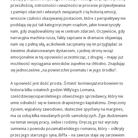
przeszłością, ostrożności i uważności w procesie przywoływania
z pamięci zdarzeń i własnych związanych z tą historią emocji,
wreszcie czułości okazywanej postaciom, które z perspektywy nie
poddają się już tak kategorycznym osądom, jakie towarzyszyły
nam, gdy znajdowaliśmy się w centrum zdarzeń. Oczywiście, gdy
narracyjna machina rusza, fakty zapisane w dramacie objawiają
nam się z pełną siłą, aczkolwiek zaczynamy się im przyglądać ze
świetnie zbalansowanym dystansem, z jednej strony wciąż
emocjonalnie w tej opowieści uczestnicząc, z drugiej – mając już
możliwość wyciągania wniosków zupełnie na chłodno. Znajdując
się jednocześnie „na powierzchni poematu i w jego środku”.
A opowieść jest dość prosta.
Śmierć komiwojażera
bowiem to
historia kilku ostatnich godzin Willy’ego Lomana,
sześćdziesięcioparoletniego obwoźnego sprzedawcy, który nie
umie odnaleźć się w świecie drapieżnego kapitalizmu. Zmęczony
życiem, wypalony zawodowo, skutecznie spychany na margines,
ma za sobą kilka nieudanych prób samobójczych. Żyje złudzeniami
na temat swojej pracy, siebie i rodziny. Dręczą go też wyrzuty
sumienia z powodu pozamałżeńskiego romansu, który – odkryty
przez jego starszego syna, Biffa – na zawsze staje się zarzewiem