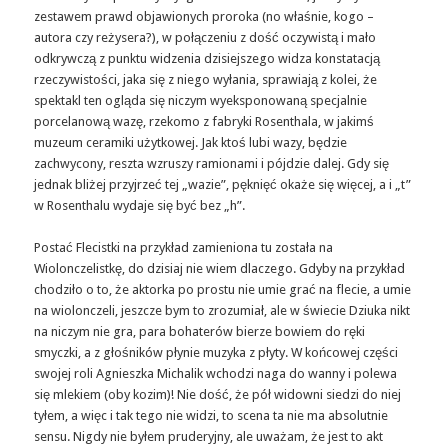
zestawem prawd objawionych proroka (no właśnie, kogo –
autora czy reżysera?), w połączeniu z dość oczywistą i mało
odkrywczą z punktu widzenia dzisiejszego widza konstatacją
rzeczywistości, jaka się z niego wyłania, sprawiają z kolei, że
spektakl ten ogląda się niczym wyeksponowaną specjalnie
porcelanową wazę, rzekomo z fabryki Rosenthala, w jakimś
muzeum ceramiki użytkowej. Jak ktoś lubi wazy, będzie
zachwycony, reszta wzruszy ramionami i pójdzie dalej. Gdy się
jednak bliżej przyjrzeć tej „wazie”, pęknięć okaże się więcej, a i „t”
w Rosenthalu wydaje się być bez „h”.
Postać Flecistki na przykład zamieniona tu została na
Wiolonczelistkę, do dzisiaj nie wiem dlaczego. Gdyby na przykład
chodziło o to, że aktorka po prostu nie umie grać na flecie, a umie
na wiolonczeli, jeszcze bym to zrozumiał, ale w świecie Dziuka nikt
na niczym nie gra, para bohaterów bierze bowiem do ręki
smyczki, a z głośników płynie muzyka z płyty. W końcowej części
swojej roli Agnieszka Michalik wchodzi naga do wanny i polewa
się mlekiem (oby kozim)! Nie dość, że pół widowni siedzi do niej
tyłem, a więc i tak tego nie widzi, to scena ta nie ma absolutnie
sensu. Nigdy nie byłem pruderyjny, ale uważam, że jest to akt