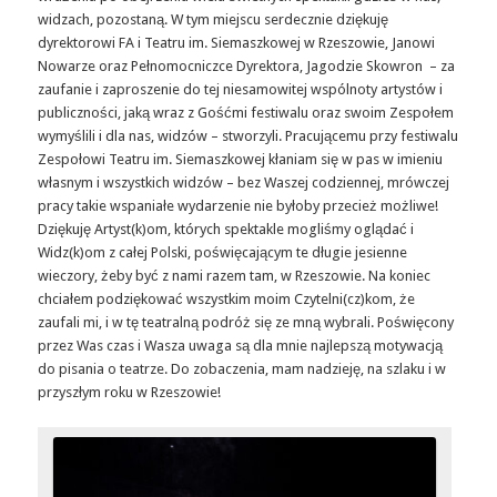
widzach, pozostaną. W tym miejscu serdecznie dziękuję
dyrektorowi FA i Teatru im. Siemaszkowej w Rzeszowie, Janowi
Nowarze oraz Pełnomocniczce Dyrektora, Jagodzie Skowron – za
zaufanie i zaproszenie do tej niesamowitej wspólnoty artystów i
publiczności, jaką wraz z Gośćmi festiwalu oraz swoim Zespołem
wymyślili i dla nas, widzów – stworzyli. Pracującemu przy festiwalu
Zespołowi Teatru im. Siemaszkowej kłaniam się w pas w imieniu
własnym i wszystkich widzów – bez Waszej codziennej, mrówczej
pracy takie wspaniałe wydarzenie nie byłoby przecież możliwe!
Dziękuję Artyst(k)om, których spektakle mogliśmy oglądać i
Widz(k)om z całej Polski, poświęcającym te długie jesienne
wieczory, żeby być z nami razem tam, w Rzeszowie. Na koniec
chciałem podziękować wszystkim moim Czytelni(cz)kom, że
zaufali mi, i w tę teatralną podróż się ze mną wybrali. Poświęcony
przez Was czas i Wasza uwaga są dla mnie najlepszą motywacją
do pisania o teatrze. Do zobaczenia, mam nadzieję, na szlaku i w
przyszłym roku w Rzeszowie!