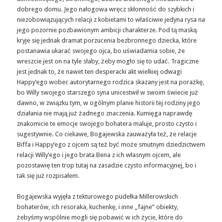
dobrego domu. Jego nałogowa wręcz skłonność do szybkich i
niezobowiązujących relacji z kobietami to właściwie jedyna rysa na
jego pozornie pozbawionym ambicji charakterze. Pod tą maską
kryje się jednak dramat porzucenia bezbronnego dziecka, które
postanawia ukarać swojego ojca, bo uświadamia sobie, że
wreszcie jest on na tyle słaby, żeby mogło się to udać. Tragiczne
jest jednak to, że nawet ten desperacki akt wielkiej odwagi
Happy’ego wobec autorytarnego rodzica skazany jest na porażkę,
bo Willy swojego starszego syna unicestwił w swoim świecie już
dawno, w związku tym, w ogólnym planie historii tej rodziny jego
działania nie mają już żadnego znaczenia. Kumięga naprawdę
znakomicie te emocje swojego bohatera maluje, prosto czysto i
sugestywnie. Co ciekawe, Bogajewska zauważyła też, że relacje
Biffa i Happy’ego z ojcem są też być może smutnym dziedzictwem
relacji Willy’ego i jego brata Bena z ich własnym ojcem, ale
pozostawię ten trop tutaj na zasadzie czysto informacyjnej, bo i
tak się już rozpisałem.
Bogajewska wyjęła z tekturowego pudełka Millerowskich
bohaterów, ich resoraka, kuchenkę, i inne „fajne” obiekty,
żebyśmy wspólnie mogli się pobawić w ich życie, które do