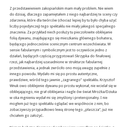
Z przedstawieniem zakopiańskim mam mały problem. Nie wiem
do dzisiaj, dlaczego zapamiętałem z niego najbardziej te sceny czy
zdarzenia, które dla twórców (chociaż lepiej by tu było chyba użyć
liczby pojedynczej) tego spektaklu nie miały jakiegoś specjalnego
znaczenia. Za przykład niech posłuży tu pieczołowite obklejanie
folią dywanu, znajdującego się mieszkaniu głównego bohatera,
będącego jednocześnie scenicznym centrum wszechświata. W
sensie fabularnym i symbolicznym jest to oczywiście jedno z
działań, będących częścią przygotowań Skrzypka do finałowej
rzezi, jak najbardziej uzasadnione w strukturze fabularnej
przedstawienia, a jednak zwróciło ono moją uwagę zupełnie z
innego powodu. Wydało mi się po prostu autentyczne,
prawdziwe, wśród tego jawnie „zagranego” spektaklu. Krzysztof
Wnuk owo obklejenie dywanu po prostu wykonał, nie wcielał się w
obklejającego, nie grał obklejania i nagle ów świat Mrożka/Dziuka
w oka mgnieniu wydał mi się zmyślony i pretensjonalny. I nie
mogłem już tego spektaklu oglądać we wspólnocie z nim, bo
zobaczywszy przypadkowo lewą stronę tego „płaszcza”, już nie
chciałem go założyć.