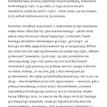
bohaterkę taką życiową optymistyczną perspektywą, znakomicie
kontrastującą z tym, co ją czeka, a czego jeszcze nie jest
świadoma.
Jesteśmy wolni i czyści
– mówi Linda, a ja wyczuwam,
że to jednak myślenie jeszcze życzeniowe.
Na koniec chciałbym wspomnieć o znakomitym przeprowadzeniu
wątku Kaina i Abla (lub też syna marnotrawnego – jak kto woli)
jaką w swej istocie jest relacja Happy’ego z rodzicami. Paweł
Kumięga absolutnie olśniewająco gra tego „gorszego”, na
którego ani Willy zajęty boksowaniem się ze swoją kopią, Biffem,
ani Linda wiecznie zaprogramowana na opiekę tego typu „słabymi
potworami” (nieważne, czy to mąż, czy syn), kompletnie nie
zwracają uwagi. Jego rola opiera się na trzech kluczowych
momentach: gdy pierwszy raz próbuje zwrócić uwagę rodziców
na siebie, mówiąc, że się żeni; gdy z dużo mniejszym już
przekonaniem, ale i jakąś paradoksalną desperacją, robi to po raz
drugi – oba kompletnie przez nich zignorowane – i wreszcie, gdy z
pełną premedytacją, a może wręcz okrucieństwem, zostawia
naprawdę potrzebującego pomocy ojca w restauracji, niejako
karząc Willy’ego za to, że zawsze się dla niego nie liczył. Kumięga
gra Happy’ego wspaniale, rysuje go łagodną kreską wiecznie
uśmiechniętego, skromnego, dobrze ułożonego młodzieńca z