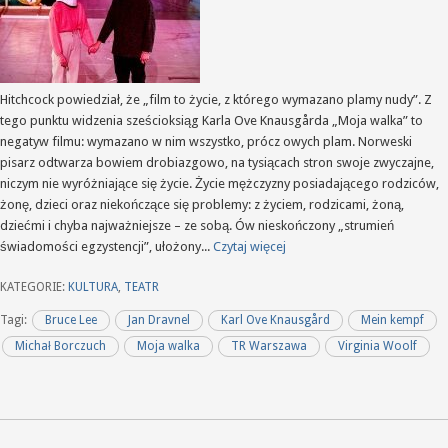
Hitchcock powiedział, że „film to życie, z którego wymazano plamy nudy”. Z
tego punktu widzenia sześcioksiąg Karla Ove Knausgårda „Moja walka” to
negatyw filmu: wymazano w nim wszystko, prócz owych plam. Norweski
pisarz odtwarza bowiem drobiazgowo, na tysiącach stron swoje zwyczajne,
niczym nie wyróżniające się życie. Życie mężczyzny posiadającego rodziców,
żonę, dzieci oraz niekończące się problemy: z życiem, rodzicami, żoną,
dziećmi i chyba najważniejsze – ze sobą. Ów nieskończony „strumień
świadomości egzystencji”, ułożony...
Czytaj więcej
KATEGORIE:
KULTURA
,
TEATR
Tagi:
Bruce Lee
Jan Dravnel
Karl Ove Knausgård
Mein kempf
Michał Borczuch
Moja walka
TR Warszawa
Virginia Woolf