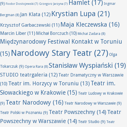
Hamlet
(17)
(9)
Ingmar
Fiodor Dostojewski
(7)
Grzegorz Jarzyna
(7)
Krystian Lupa
(21)
Jan Klata
(12)
Bergman
(8)
Maja Kleczewska
(16)
Krzysztof Garbaczewski
(11)
Marcin Liber
(11)
Michał Borczuch
(10)
Michał Zadara
(8)
Międzynarodowy Festiwal Kontakt w Toruniu
Narodowy Stary Teatr
(27)
(15)
Olga
Stanisław Wyspiański
(19)
Tokarczuk
(9)
Opera Rara
(8)
STUDIO teatrgaleria
(12)
Teatr Dramatyczny w Warszawie
Teatr im.
Teatr im. Horzycy w Toruniu
(13)
(10)
Słowackiego w Krakowie
(15)
Teatr Ludowy w Krakowie
Teatr Narodowy
(16)
(9)
Teatr Narodowy w Warszawie
(9)
Teatr Powszechny
(14)
Teatr
Teatr Polski w Poznaniu
(9)
Powszechny w Warszawie
(14)
Teatr Studio
(9)
Teatr