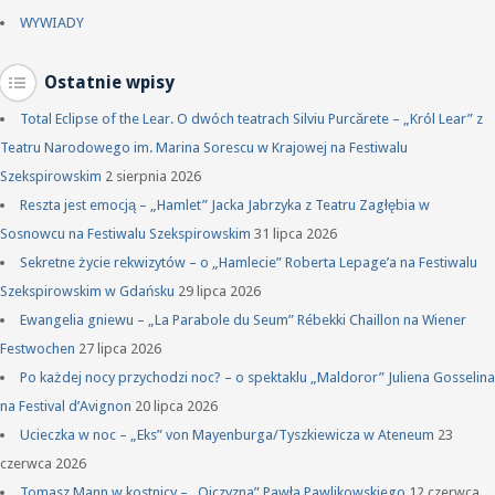
WYWIADY
Ostatnie wpisy
Total Eclipse of the Lear. O dwóch teatrach Silviu Purcărete – „Król Lear” z
Teatru Narodowego im. Marina Sorescu w Krajowej na Festiwalu
Szekspirowskim
2 sierpnia 2026
Reszta jest emocją – „Hamlet” Jacka Jabrzyka z Teatru Zagłębia w
Sosnowcu na Festiwalu Szekspirowskim
31 lipca 2026
Sekretne życie rekwizytów – o „Hamlecie” Roberta Lepage’a na Festiwalu
Szekspirowskim w Gdańsku
29 lipca 2026
Ewangelia gniewu – „La Parabole du Seum” Rébekki Chaillon na Wiener
Festwochen
27 lipca 2026
Po każdej nocy przychodzi noc? – o spektaklu „Maldoror” Juliena Gosselina
na Festival d’Avignon
20 lipca 2026
Ucieczka w noc – „Eks” von Mayenburga/Tyszkiewicza w Ateneum
23
czerwca 2026
Tomasz Mann w kostnicy – „Ojczyzna” Pawła Pawlikowskiego
12 czerwca