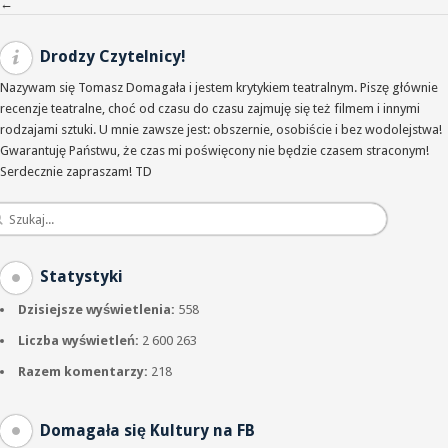
Nawigacja po wpisach
←
Drodzy Czytelnicy!
Nazywam się Tomasz Domagała i jestem krytykiem teatralnym. Piszę głównie
recenzje teatralne, choć od czasu do czasu zajmuję się też filmem i innymi
rodzajami sztuki. U mnie zawsze jest: obszernie, osobiście i bez wodolejstwa!
Gwarantuję Państwu, że czas mi poświęcony nie będzie czasem straconym!
Serdecznie zapraszam! TD
Statystyki
Dzisiejsze wyświetlenia:
558
Liczba wyświetleń:
2 600 263
Razem komentarzy:
218
Domagała się Kultury na FB