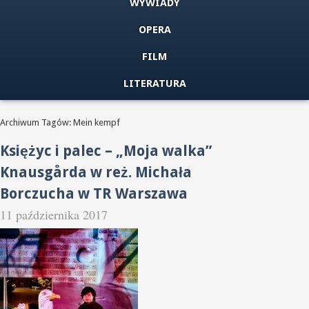
WYWIADY
OPERA
FILM
LITERATURA
Archiwum Tagów: Mein kempf
Księżyc i palec – „Moja walka”
Knausgårda w reż. Michała
Borczucha w TR Warszawa
11 października 2017