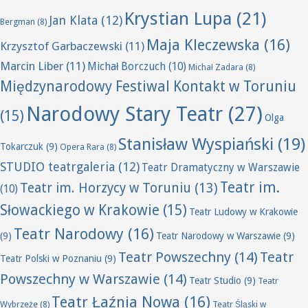
Krystian Lupa
(21)
Jan Klata
(12)
Bergman
(8)
Maja Kleczewska
(16)
Krzysztof Garbaczewski
(11)
Marcin Liber
(11)
Michał Borczuch
(10)
Michał Zadara
(8)
Międzynarodowy Festiwal Kontakt w Toruniu
Narodowy Stary Teatr
(27)
(15)
Olga
Stanisław Wyspiański
(19)
Tokarczuk
(9)
Opera Rara
(8)
STUDIO teatrgaleria
(12)
Teatr Dramatyczny w Warszawie
Teatr im.
Teatr im. Horzycy w Toruniu
(13)
(10)
Słowackiego w Krakowie
(15)
Teatr Ludowy w Krakowie
Teatr Narodowy
(16)
(9)
Teatr Narodowy w Warszawie
(9)
Teatr Powszechny
(14)
Teatr
Teatr Polski w Poznaniu
(9)
Powszechny w Warszawie
(14)
Teatr Studio
(9)
Teatr
Teatr Łaźnia Nowa
(16)
Wybrzeże
(8)
Teatr Śląski w