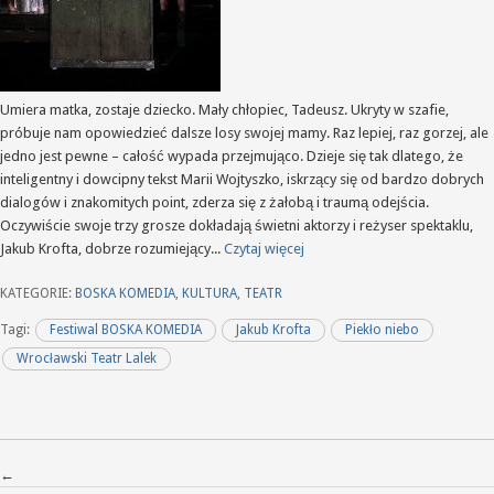
Umiera matka, zostaje dziecko. Mały chłopiec, Tadeusz. Ukryty w szafie,
próbuje nam opowiedzieć dalsze losy swojej mamy. Raz lepiej, raz gorzej, ale
jedno jest pewne – całość wypada przejmująco. Dzieje się tak dlatego, że
inteligentny i dowcipny tekst Marii Wojtyszko, iskrzący się od bardzo dobrych
dialogów i znakomitych point, zderza się z żałobą i traumą odejścia.
Oczywiście swoje trzy grosze dokładają świetni aktorzy i reżyser spektaklu,
Jakub Krofta, dobrze rozumiejący...
Czytaj więcej
KATEGORIE:
BOSKA KOMEDIA
,
KULTURA
,
TEATR
Tagi:
Festiwal BOSKA KOMEDIA
Jakub Krofta
Piekło niebo
Wrocławski Teatr Lalek
Nawigacja po wpisach
←