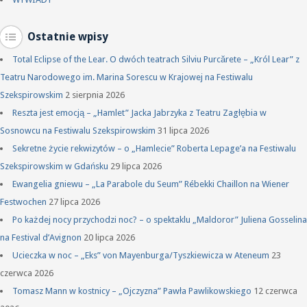
Ostatnie wpisy
Total Eclipse of the Lear. O dwóch teatrach Silviu Purcărete – „Król Lear” z
Teatru Narodowego im. Marina Sorescu w Krajowej na Festiwalu
Szekspirowskim
2 sierpnia 2026
Reszta jest emocją – „Hamlet” Jacka Jabrzyka z Teatru Zagłębia w
Sosnowcu na Festiwalu Szekspirowskim
31 lipca 2026
Sekretne życie rekwizytów – o „Hamlecie” Roberta Lepage’a na Festiwalu
Szekspirowskim w Gdańsku
29 lipca 2026
Ewangelia gniewu – „La Parabole du Seum” Rébekki Chaillon na Wiener
Festwochen
27 lipca 2026
Po każdej nocy przychodzi noc? – o spektaklu „Maldoror” Juliena Gosselina
na Festival d’Avignon
20 lipca 2026
Ucieczka w noc – „Eks” von Mayenburga/Tyszkiewicza w Ateneum
23
czerwca 2026
Tomasz Mann w kostnicy – „Ojczyzna” Pawła Pawlikowskiego
12 czerwca