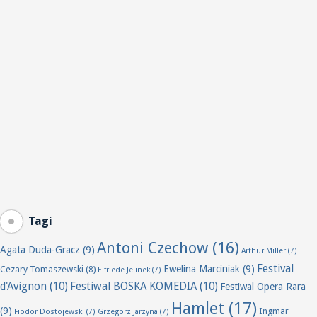
Tagi
Antoni Czechow
(16)
Agata Duda-Gracz
(9)
Arthur Miller
(7)
Festival
Ewelina Marciniak
(9)
Cezary Tomaszewski
(8)
Elfriede Jelinek
(7)
d'Avignon
(10)
Festiwal BOSKA KOMEDIA
(10)
Festiwal Opera Rara
Hamlet
(17)
(9)
Ingmar
Fiodor Dostojewski
(7)
Grzegorz Jarzyna
(7)