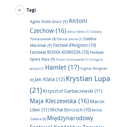
Tagi
Antoni
Agata Duda-Gracz
(9)
Czechow
(16)
Cezary
Arthur Miller
(7)
Ewelina
Tomaszewski
(8)
Elfriede Jelinek
(7)
Festival d'Avignon
(10)
Marciniak
(9)
Festiwal BOSKA KOMEDIA
(10)
Festiwal
Opera Rara
(9)
Fiodor Dostojewski
(7)
Grzegorz
Hamlet
(17)
Ingmar Bergman
Jarzyna
(7)
Krystian Lupa
Jan Klata
(12)
(8)
(21)
Krzysztof Garbaczewski
(11)
Maja Kleczewska
(16)
Marcin
Liber
(11)
Michał Borczuch
(10)
Michał
Międzynarodowy
Zadara
(8)