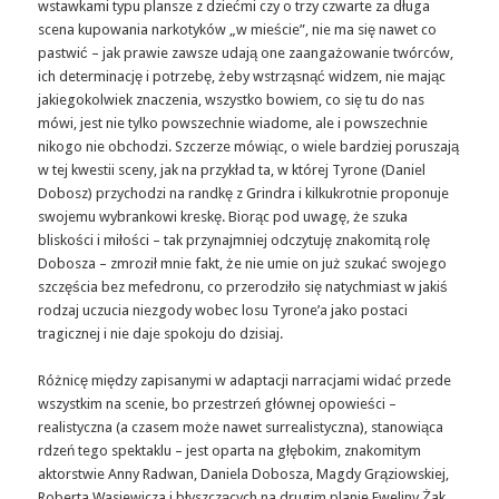
wstawkami typu plansze z dziećmi czy o trzy czwarte za długa
scena kupowania narkotyków „w mieście”, nie ma się nawet co
pastwić – jak prawie zawsze udają one zaangażowanie twórców,
ich determinację i potrzebę, żeby wstrząsnąć widzem, nie mając
jakiegokolwiek znaczenia, wszystko bowiem, co się tu do nas
mówi, jest nie tylko powszechnie wiadome, ale i powszechnie
nikogo nie obchodzi. Szczerze mówiąc, o wiele bardziej poruszają
w tej kwestii sceny, jak na przykład ta, w której Tyrone (Daniel
Dobosz) przychodzi na randkę z Grindra i kilkukrotnie proponuje
swojemu wybrankowi kreskę. Biorąc pod uwagę, że szuka
bliskości i miłości – tak przynajmniej odczytuję znakomitą rolę
Dobosza – zmroził mnie fakt, że nie umie on już szukać swojego
szczęścia bez mefedronu, co przerodziło się natychmiast w jakiś
rodzaj uczucia niezgody wobec losu Tyrone’a jako postaci
tragicznej i nie daje spokoju do dzisiaj.
Różnicę między zapisanymi w adaptacji narracjami widać przede
wszystkim na scenie, bo przestrzeń głównej opowieści –
realistyczna (a czasem może nawet surrealistyczna), stanowiąca
rdzeń tego spektaklu – jest oparta na głębokim, znakomitym
aktorstwie Anny Radwan, Daniela Dobosza, Magdy Grąziowskiej,
Roberta Wasiewicza i błyszczących na drugim planie Eweliny Żak