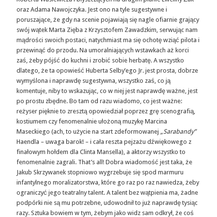
oraz Adama Nawojczyka. Jest ono na tyle sugestywne i
poruszające, że gdy na scenie pojawiają się nagle ofiarnie grający
swój wątek Marta Zięba z Krzysztofem Zawadzkim, serwując nam
mądrości swoich postaci, natychmiast ma się ochotę wziąć pilota i
przewinąć do przodu. Na umoralniających wstawkach aż korci
zaś, żeby pójść do kuchni i zrobić sobie herbatę. A wszystko
dlatego, że ta opowieść Huberta Selby’ego Jr. jest prosta, dobrze
wymyślona i naprawdę sugestywna, wszystko zaś, co ją
komentuje, niby to wskazując, co w niej jest naprawdę ważne, jest
po prostu zbędne. Bo tam od razu wiadomo, co jest ważne:
reżyser pięknie to zresztą opowiedział poprzez grę scenografią,
kostiumem czy fenomenalnie ułożoną muzykę Marcina
Maseckiego (ach, to użycie na start zdeformowanej
„Sarabandy”
Haendla – uwaga barok! – i cała reszta pejzażu dźwiękowego z
finałowym hołdem dla Clinta Mansella), a aktorzy wszystko to
fenomenalnie zagrali. That’s all! Dobra wiadomość jest taka, że
Jakub Skrzywanek stopniowo wygrzebuje się spod marmuru
infantylnego moralizatorstwa, które go raz po raz nawiedza, żeby
ograniczyć jego teatralny talent. A talent bez wątpienia ma, żadne
podpórki nie są mu potrzebne, udowodnił to już naprawdę tysiąc
razy. Sztuka bowiem w tym, żebym jako widz sam odkrył, że coś