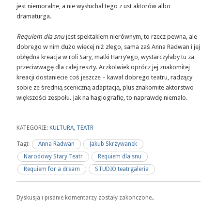
jest niemoralne, a nie wysłuchał tego z ust aktorów albo
dramaturga.
Requiem dla snu
jest spektaklem nierównym, to rzecz pewna, ale
dobrego w nim dużo więcej niż złego, sama zaś Anna Radwan i jej
obłędna kreacja w roli Sary, matki Harry’ego, wystarczyłaby tu za
przeciwwagę dla całej reszty. Aczkolwiek oprócz jej znakomitej
kreacji dostaniecie coś jeszcze – kawał dobrego teatru, radzący
sobie ze średnią sceniczną adaptacją, plus znakomite aktorstwo
większości zespołu. Jak na hagiografię, to naprawdę niemało.
KATEGORIE:
KULTURA
,
TEATR
Tagi:
Anna Radwan
Jakub Skrzywanek
Narodowy Stary Teatr
Requiem dla snu
Requiem for a dream
STUDIO teatrgaleria
Dyskusja i pisanie komentarzy zostały zakończone..