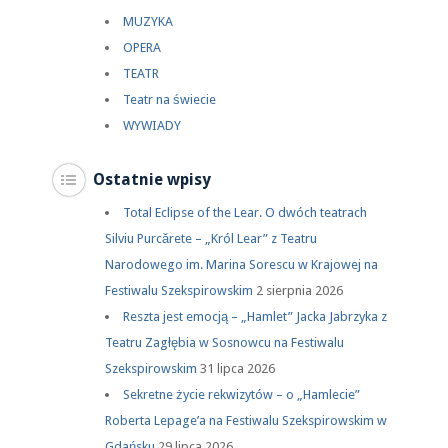
MUZYKA
OPERA
TEATR
Teatr na świecie
WYWIADY
Ostatnie wpisy
Total Eclipse of the Lear. O dwóch teatrach
Silviu Purcărete – „Król Lear” z Teatru
Narodowego im. Marina Sorescu w Krajowej na
Festiwalu Szekspirowskim
2 sierpnia 2026
Reszta jest emocją – „Hamlet” Jacka Jabrzyka z
Teatru Zagłębia w Sosnowcu na Festiwalu
Szekspirowskim
31 lipca 2026
Sekretne życie rekwizytów – o „Hamlecie”
Roberta Lepage’a na Festiwalu Szekspirowskim w
Gdańsku
29 lipca 2026