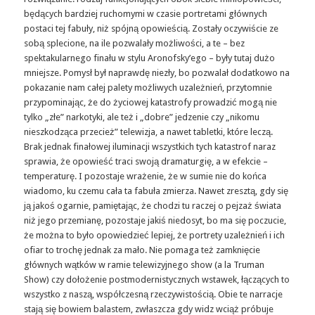
będących bardziej ruchomymi w czasie portretami głównych
postaci tej fabuły, niż spójną opowieścią. Zostały oczywiście ze
sobą splecione, na ile pozwalały możliwości, a te – bez
spektakularnego finału w stylu Aronofsky’ego – były tutaj dużo
mniejsze. Pomysł był naprawdę niezły, bo pozwalał dodatkowo na
pokazanie nam całej palety możliwych uzależnień, przytomnie
przypominając, że do życiowej katastrofy prowadzić mogą nie
tylko „złe” narkotyki, ale też i „dobre” jedzenie czy „nikomu
nieszkodząca przecież” telewizja, a nawet tabletki, które leczą.
Brak jednak finałowej iluminacji wszystkich tych katastrof naraz
sprawia, że opowieść traci swoją dramaturgię, a w efekcie –
temperaturę. I pozostaje wrażenie, że w sumie nie do końca
wiadomo, ku czemu cała ta fabuła zmierza. Nawet zresztą, gdy się
ją jakoś ogarnie, pamiętając, że chodzi tu raczej o pejzaż świata
niż jego przemianę, pozostaje jakiś niedosyt, bo ma się poczucie,
że można to było opowiedzieć lepiej, że portrety uzależnień i ich
ofiar to trochę jednak za mało. Nie pomaga też zamknięcie
głównych wątków w ramie telewizyjnego show (a la Truman
Show) czy dołożenie postmodernistycznych wstawek, łączących to
wszystko z naszą, współczesną rzeczywistością. Obie te narracje
stają się bowiem balastem, zwłaszcza gdy widz wciąż próbuje