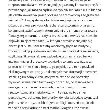
rozproszone światło. W tle znajdują się zasłony i otwarte przejście
prowadzące, jak można sądzić, do sypialni lub łazienki. Ot, biedna
ale czysta kawalerka, jakich pod każdą szerokością geograficzną
niemało. Z drugiej strony obrotówki znajduje się przestrzeń
późnobarokowego kościoła z charakterystycznym ołtarzem z
kolumnami, zwieńczonym promieniami oraz mensą ołtarzową z
fantazyjnego marmuru. Gdy ta przestrzeń pierwszy raz nam się
objawia, miejsce w ołtarzu, w którym normalnie znajduje się
obraz, jest puste, sam zresztą kościół wygląda na budynek,
którego funkcja już dawno została zmieniona z sakralnej na inną,
użytkową. Skrzywanek zresztą będzie tą zmianą jego funkcji
inteligentnie grał przez cały spektakl, a to umieszczając w tej
przestrzeni mieszkanie bogatego psychiatry, a to na przykład
ekskluzywną restaurację. Znakiem tych transformacji przestrzeni
stanie się ruchomy ekran, który w zależności od potrzeby
wyświetli w miejscu ołtarzowego obrazu to, co stanowi sens
nowego przeznaczenia kościoła, zarówno na poziomie
rzeczywistym, jak i metaforycznym. Patrząc na to z innej
perspektywy, od strony bohaterów, ów obraz będzie wyznaczał
jednocześnie horyzont ich dążeń, ambicji i marzeń, co pięknie
widać na przykładzie postaci Marion (Magda Grąziowska).