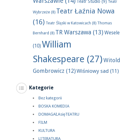
Warszawie
(14)
Teatr Studio
(9)
Teatr
Teatr Łaźnia Nowa
Wybrzeże
(8)
(16)
Teatr Śląski w Katowicach
(8)
Thomas
TR Warszawa
(13)
Wesele
Bernhard
(8)
William
(10)
Shakespeare
(27)
Witold
Gombrowicz
(12)
Wiśniowy sad
(11)
Kategorie
Bez kategorii
BOSKA KOMEDIA
DOMAGAŁAsięTEATRU
FILM
KULTURA
LITERATURA