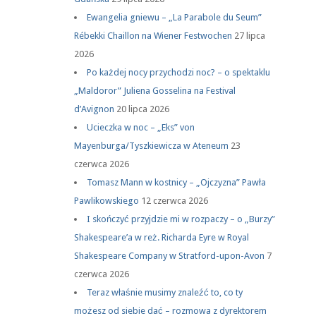
Ewangelia gniewu – „La Parabole du Seum”
Rébekki Chaillon na Wiener Festwochen
27 lipca
2026
Po każdej nocy przychodzi noc? – o spektaklu
„Maldoror” Juliena Gosselina na Festival
d’Avignon
20 lipca 2026
Ucieczka w noc – „Eks” von
Mayenburga/Tyszkiewicza w Ateneum
23
czerwca 2026
Tomasz Mann w kostnicy – „Ojczyzna” Pawła
Pawlikowskiego
12 czerwca 2026
I skończyć przyjdzie mi w rozpaczy – o „Burzy”
Shakespeare’a w reż. Richarda Eyre w Royal
Shakespeare Company w Stratford-upon-Avon
7
czerwca 2026
Teraz właśnie musimy znaleźć to, co ty
możesz od siebie dać – rozmowa z dyrektorem