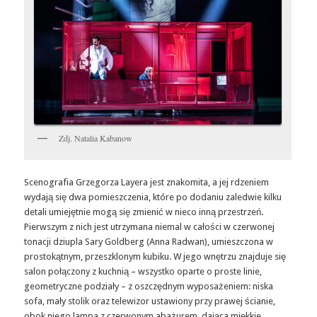
Zdj. Natalia Kabanow
Scenografia Grzegorza Layera jest znakomita, a jej rdzeniem
wydają się dwa pomieszczenia, które po dodaniu zaledwie kilku
detali umiejętnie mogą się zmienić w nieco inną przestrzeń.
Pierwszym z nich jest utrzymana niemal w całości w czerwonej
tonacji dziupla Sary Goldberg (Anna Radwan), umieszczona w
prostokątnym, przeszklonym kubiku. W jego wnętrzu znajduje się
salon połączony z kuchnią – wszystko oparte o proste linie,
geometryczne podziały – z oszczędnym wyposażeniem: niska
sofa, mały stolik oraz telewizor ustawiony przy prawej ścianie,
obok niego lampa z czerwonym abażurem, dająca miękkie,