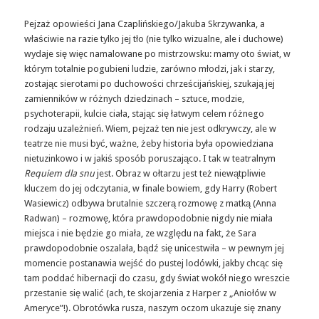
Pejzaż opowieści Jana Czaplińskiego/Jakuba Skrzywanka, a
właściwie na razie tylko jej tło (nie tylko wizualne, ale i duchowe)
wydaje się więc namalowane po mistrzowsku: mamy oto świat, w
którym totalnie pogubieni ludzie, zarówno młodzi, jak i starzy,
zostając sierotami po duchowości chrześcijańskiej, szukają jej
zamienników w różnych dziedzinach – sztuce, modzie,
psychoterapii, kulcie ciała, stając się łatwym celem różnego
rodzaju uzależnień. Wiem, pejzaż ten nie jest odkrywczy, ale w
teatrze nie musi być, ważne, żeby historia była opowiedziana
nietuzinkowo i w jakiś sposób poruszająco. I tak w teatralnym
Requiem dla snu
jest. Obraz w ołtarzu jest też niewątpliwie
kluczem do jej odczytania, w finale bowiem, gdy Harry (Robert
Wasiewicz) odbywa brutalnie szczerą rozmowę z matką (Anna
Radwan) – rozmowę, która prawdopodobnie nigdy nie miała
miejsca i nie będzie go miała, ze względu na fakt, że Sara
prawdopodobnie oszalała, bądź się unicestwiła – w pewnym jej
momencie postanawia wejść do pustej lodówki, jakby chcąc się
tam poddać hibernacji do czasu, gdy świat wokół niego wreszcie
przestanie się walić (ach, te skojarzenia z Harper z „Aniołów w
Ameryce”!). Obrotówka rusza, naszym oczom ukazuje się znany