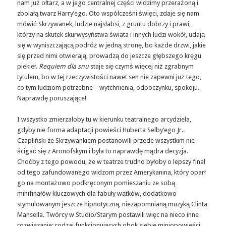
nam już ołtarz, a w jego centralnej części widzimy przerażoną i
zbolałą twarz Harry’ego. Oto współcześni święci, zdaje się nam
mówić Skrzywanek, ludzie najsłabsi, z gruntu dobrzy i prawi,
którzy na skutek skurwysyństwa świata i innych ludzi wokół, udają
się w wyniszczającą podróż w jedną stronę, bo każde drzwi, jakie
się przed nimi otwierają, prowadzą do jeszcze głębszego kręgu
piekieł.
Requiem dla snu
staje się czymś więcej niż zgrabnym
tytułem, bo w tej rzeczywistości nawet sen nie zapewni już tego,
co tym ludziom potrzebne – wytchnienia, odpoczynku, spokoju.
Naprawdę poruszające!
I wszystko zmierzałoby tu w kierunku teatralnego arcydzieła,
gdyby nie forma adaptacji powieści Huberta Selby’ego Jr..
Czapliński ze Skrzywankiem postanowili przede wszystkim nie
ścigać się z Aronofskym i była to naprawdę mądra decyzja.
Choćby z tego powodu, że w teatrze trudno byłoby o lepszy finał
od tego zafundowanego widzom przez Amerykanina, który oparł
go na montażowo podkręconym pomieszaniu ze sobą
minifinałów kluczowych dla fabuły wątków, dodatkowo
stymulowanym jeszcze hipnotyczną, niezapomnianą muzyką Clinta
Mansella. Twórcy w Studio/Starym postawili więc na nieco inne
rozwiązanie: rodzaj funkcjonujących obok siebie miniopowieści,