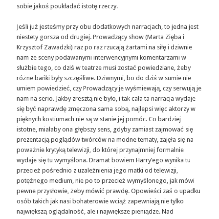
sobie jakoś poukładać istotę rzeczy.
Jeśli już jesteśmy przy obu dodatkowych narracjach, to jedna jest
niestety gorsza od drugiej. Prowadzący show (Marta Zięba i
Krzysztof Zawadzki) raz po raz rzucają żartami na siłę i dziwnie
nam ze sceny podawanymi interwencyjnymi komentarzami w
służbie tego, co dziś w teatrze musi zostać powiedziane, żeby
różne bańki były szczęśliwe. Dziwnymi, bo do dziś w sumie nie
umiem powiedzieć, czy Prowadzący je wyśmiewają, czy serwują je
nam na serio. Jakby zresztą nie było, i tak cała ta narracja wydaje
się być naprawdę zmęczona sama sobą, najlepsi więc aktorzy w
pięknych kostiumach nie są w stanie jej pomóc. Co bardziej
istotne, miałaby ona głębszy sens, gdyby zamiast zajmować się
prezentacją poglądów twórców na modne tematy, zajęła się na
poważnie krytyką telewizji, do której przynajmniej formalnie
wydaje się tu wymyślona. Dramat bowiem Harry’ego wynika tu
przecież pośrednio z uzależnienia jego matki od telewizji,
potężnego medium, nie po to przecież wymyślonego, jak mówi
pewne przysłowie, żeby mówić prawdę. Opowieści zaś o upadku
osób takich jak nasi bohaterowie wciąż zapewniają nie tylko
największą oglądalność, ale i największe pieniądze. Nad