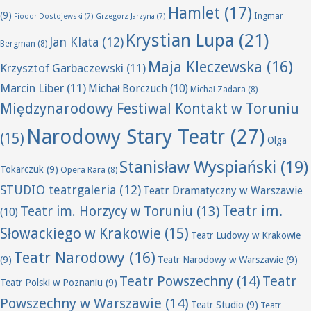
Hamlet
(17)
(9)
Ingmar
Fiodor Dostojewski
(7)
Grzegorz Jarzyna
(7)
Krystian Lupa
(21)
Jan Klata
(12)
Bergman
(8)
Maja Kleczewska
(16)
Krzysztof Garbaczewski
(11)
Marcin Liber
(11)
Michał Borczuch
(10)
Michał Zadara
(8)
Międzynarodowy Festiwal Kontakt w Toruniu
Narodowy Stary Teatr
(27)
(15)
Olga
Stanisław Wyspiański
(19)
Tokarczuk
(9)
Opera Rara
(8)
STUDIO teatrgaleria
(12)
Teatr Dramatyczny w Warszawie
Teatr im.
Teatr im. Horzycy w Toruniu
(13)
(10)
Słowackiego w Krakowie
(15)
Teatr Ludowy w Krakowie
Teatr Narodowy
(16)
(9)
Teatr Narodowy w Warszawie
(9)
Teatr Powszechny
(14)
Teatr
Teatr Polski w Poznaniu
(9)
Powszechny w Warszawie
(14)
Teatr Studio
(9)
Teatr