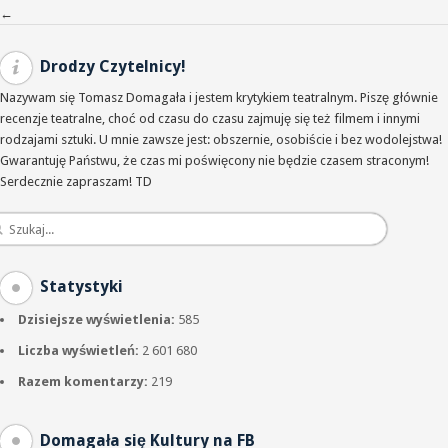
Nawigacja po wpisach
←
Drodzy Czytelnicy!
Nazywam się Tomasz Domagała i jestem krytykiem teatralnym. Piszę głównie
recenzje teatralne, choć od czasu do czasu zajmuję się też filmem i innymi
rodzajami sztuki. U mnie zawsze jest: obszernie, osobiście i bez wodolejstwa!
Gwarantuję Państwu, że czas mi poświęcony nie będzie czasem straconym!
Serdecznie zapraszam! TD
Statystyki
Dzisiejsze wyświetlenia:
585
Liczba wyświetleń:
2 601 680
Razem komentarzy:
219
Domagała się Kultury na FB