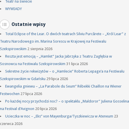
Teatr na świecie
WYWIADY
Ostatnie wpisy
Total Eclipse of the Lear. O dwóch teatrach Silviu Purcărete – „Król Lear” z
Teatru Narodowego im. Marina Sorescu w Krajowej na Festiwalu
Szekspirowskim
2 sierpnia 2026
Reszta jest emocją – „Hamlet” Jacka Jabrzyka z Teatru Zagłębia w
Sosnowcu na Festiwalu Szekspirowskim
31 lipca 2026
Sekretne życie rekwizytów – o „Hamlecie” Roberta Lepage’a na Festiwalu
Szekspirowskim w Gdańsku
29 lipca 2026
Ewangelia gniewu – „La Parabole du Seum” Rébekki Chaillon na Wiener
Festwochen
27 lipca 2026
Po każdej nocy przychodzi noc? – o spektaklu „Maldoror” Juliena Gosselina
na Festival d’Avignon
20 lipca 2026
Ucieczka w noc – „Eks” von Mayenburga/Tyszkiewicza w Ateneum
23
czerwca 2026