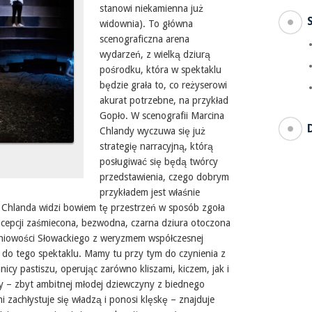
stanowi niekamienna już
widownia). To główna
scenograficzna arena
wydarzeń, z wielką dziurą
pośrodku, która w spektaklu
będzie grała to, co reżyserowi
akurat potrzebne, na przykład
Gopło. W scenografii Marcina
Chlandy wyczuwa się już
strategię narracyjną, którą
posługiwać się będą twórcy
przedstawienia, czego dobrym
przykładem jest właśnie
. Chlanda widzi bowiem tę przestrzeń w sposób zgoła
cepcji zaśmiecona, bezwodna, czarna dziura otoczona
śniowości Słowackiego z weryzmem współczesnej
m do tego spektaklu. Mamy tu przy tym do czynienia z
icy pastiszu, operując zarówno kliszami, kiczem, jak i
ny – zbyt ambitnej młodej dziewczyny z biednego
zachłystuje się władzą i ponosi klęskę – znajduje