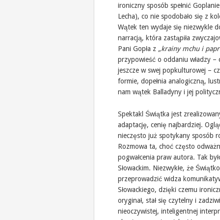
ironiczny sposób spełnić Goplani
Lecha), co nie spodobało się z kol
Wątek ten wydaje się niezwykle d
narracją, która zastąpiła zwycza
Pani Gopła z
„krainy mchu i papr
przypowieść o oddaniu władzy – 
jeszcze w swej popkulturowej – czyl
formie, dopełnia analogiczną, lus
nam wątek Balladyny i jej polityczn
Spektakl Świątka jest zrealizowan
adaptację, cenię najbardziej. Ogl
nieczęsto już spotykany sposób r
Rozmowa ta, choć często odważna
pogwałcenia praw autora. Tak było
Słowackim. Niezwykłe, że Świątkow
przeprowadzić widza komunikaty
Słowackiego, dzięki czemu ironic
oryginał, stał się czytelny i zadz
nieoczywistej, inteligentnej interp