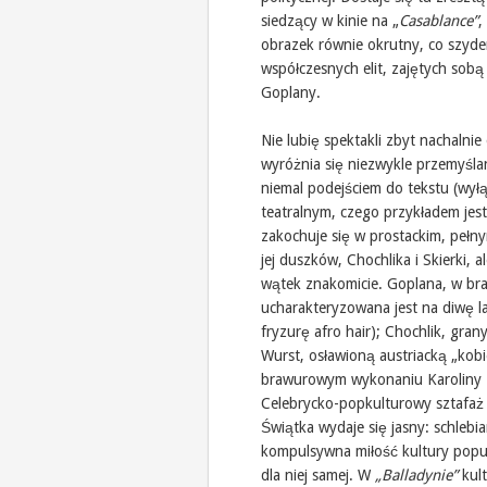
siedzący w kinie na „
Casablance”
,
obrazek równie okrutny, co szyder
współczesnych elit, zajętych sob
Goplany.
Nie lubię spektakli zbyt nachalnie
wyróżnia się niezwykle przemyśla
niemal podejściem do tekstu (wył
teatralnym, czego przykładem jes
zakochuje się w prostackim, pełnym
jej duszków, Chochlika i Skierki,
wątek znakomicie. Goplana, w bra
ucharakteryzowana jest na diwę la
fryzurę afro hair); Chochlik, gran
Wurst, osławioną austriacką „kobi
brawurowym wykonaniu Karoliny 
Celebrycko-popkulturowy sztafaż t
Świątka wydaje się jasny: schlebi
kompulsywna miłość kultury popul
dla niej samej. W
„Balladynie”
kult