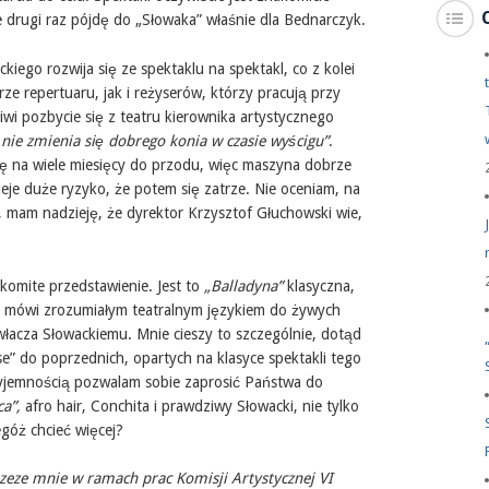
e drugi raz pójdę do „Słowaka” właśnie dla Bednarczyk.
kiego rozwija się ze spektaklu na spektakl, co z kolei
e repertuaru, jak i reżyserów, którzy pracują przy
wi pozbycie się z teatru kierownika artystycznego
„
nie zmienia się dobrego konia w czasie wyścigu”
.
ię na wiele miesięcy do przodu, więc maszyna dobrze
ieje duże ryzyko, że potem się zatrze. Nie oceniam, na
, mam nadzieję, że dyrektor Krzysztof Głuchowski wie,
omite przedstawienie. Jest to
„Balladyna”
klasyczna,
: mówi zrozumiałym teatralnym językiem do żywych
włacza Słowackiemu. Mnie cieszy to szczególnie, dotąd
e” do poprzednich, opartych na klasyce spektakli tego
zyjemnością pozwalam sobie zaprosić Państwa do
a”,
afro hair, Conchita i prawdziwy Słowacki, nie tylko
góż chcieć więcej?
przeze mnie w ramach prac Komisji Artystycznej VI