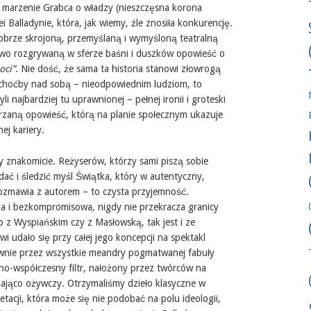
e marzenie Grabca o władzy (nieszczęsna korona
ei Balladynie, która, jak wiemy, źle znosiła konkurencję.
obrze skrojoną, przemyślaną i wymyśloną teatralną
jowo rozgrywaną w sferze baśni i duszków opowieść o
oci”
. Nie dość, że sama ta historia stanowi złowrogą
choćby nad sobą – nieodpowiednim ludziom, to
i najbardziej tu uprawnionej – pełnej ironii i groteski
trzaną opowieść, którą na planie społecznym ukazuje
ej kariery.
y znakomicie. Reżyserów, którzy sami piszą sobie
ądać i śledzić myśl Świątka, który w autentyczny,
ozmawia z autorem – to czysta przyjemność.
 i bezkompromisowa, nigdy nie przekracza granicy
 z Wyspiańskim czy z Masłowską, tak jest i ze
i udało się przy całej jego koncepcji na spektakl
wnie przez wszystkie meandry pogmatwanej fabuły
zno-współczesny filtr, nałożony przez twórców na
iwiająco ożywczy. Otrzymaliśmy dzieło klasyczne w
retacji, która może się nie podobać na polu ideologii,