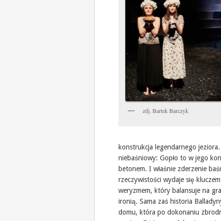
zdj. Bartek Barczyk
konstrukcja legendarnego jeziora
niebaśniowy: Gopło to w jego kon
betonem. I właśnie zderzenie ba
rzeczywistości wydaje się klucze
weryzmem, który balansuje na gran
ironią. Sama zaś historia Ballady
domu, która po dokonaniu zbrodni 