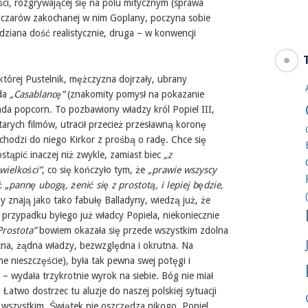
ci, rozgrywającej się na polu mitycznym (sprawa
k czarów zakochanej w nim Goplany, poczyna sobie
dziana dość realistycznie, druga – w konwencji
której Pustelnik, mężczyzna dojrzały, ubrany
ąda
„Casablancę”
(znakomity pomysł na pokazanie
ada popcorn. To pozbawiony władzy król Popiel III,
starych filmów, utracił przecież przesławną koronę
ychodzi do niego Kirkor z prośbą o radę. Chce się
stąpić inaczej niż zwykle, zamiast biec
„z
wielkości”
, co się kończyło tym, że
„prawie wszyscy
ć „
pannę ubogą, żenić się z prostotą, i lepiej będzie,
rzy znają jako tako fabułę Balladyny, wiedzą już, że
przypadku byłego już władcy Popiela, niekoniecznie
Prostota”
bowiem okazała się przede wszystkim zdolna
tna, żądna władzy, bezwzględna i okrutna. Na
ne nieszczęście), była tak pewna swej potęgi i
– wydała trzykrotnie wyrok na siebie. Bóg nie miał
 Łatwo dostrzec tu aluzje do naszej polskiej sytuacji
tą wszystkim, Świątek nie oszczędza nikogo. Popiel,