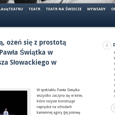
AsięTEATRU
TEATR
TEATR NA ŚWIECIE
WYWIADY
O
 ożeń się z prostotą
 Pawła Świątka w
usza Słowackiego w
W spektaklu Pawła Świątka
wszystko zaczyna się w kinie,
które reżyser konstruuje
naprędce na schodach
kamiennej agory (jej połowę