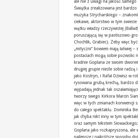
ale nie z uwagi na jakość samego
Świątka zrealizowana jest bardzo
muzyka Strycharskiego – znakomit
ciekawe, aktorstwo w tym świecie 
wątku władzy rzeczywistej (Ballad
poruszającą się w pastiszowo-gro
Chochlik, Grabiec). Żeby więc być
„mityczni” bowiem mają łatwiej – s
postaciach mogą sobie pozwolić 
kradnie Goplana ze swoim dworem
drugiej grupie nieźle sobie radzą 
jako Kostryn, i Rafał Dziwisz w ro
rysowana grubą krechą, bardzo do
wypadają jednak tak oszałamiająco
tworzy swego Kirkora Marcin Siank
więc w tych zmianach konwencji sz
do całego spektaklu. Dominika Be
jak chyba nikt inny w tym spektakl
oraz samym tekstem Słowackiego; 
Goplana jako rozkapryszona, ale 
najlepsze i najkrótsze sposoby dot