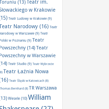
Teatr im.
Toruniu
(13)
Słowackiego w Krakowie
(15)
Teatr Ludowy w Krakowie
(9)
Teatr Narodowy
(16)
Teatr
Narodowy w Warszawie
(9)
Teatr
Teatr
Polski w Poznaniu
(9)
Powszechny
(14)
Teatr
Powszechny w Warszawie
(14)
Teatr Studio
(9)
Teatr Wybrzeże
Teatr Łaźnia Nowa
(8)
(16)
Teatr Śląski w Katowicach
(8)
TR Warszawa
Thomas Bernhard
(8)
William
(13)
Wesele
(10)
Shakespeare
(27)