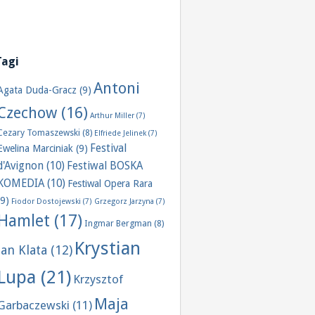
Tagi
Antoni
Agata Duda-Gracz
(9)
Czechow
(16)
Arthur Miller
(7)
Cezary Tomaszewski
(8)
Elfriede Jelinek
(7)
Festival
Ewelina Marciniak
(9)
d'Avignon
(10)
Festiwal BOSKA
KOMEDIA
(10)
Festiwal Opera Rara
(9)
Fiodor Dostojewski
(7)
Grzegorz Jarzyna
(7)
Hamlet
(17)
Ingmar Bergman
(8)
Krystian
Jan Klata
(12)
Lupa
(21)
Krzysztof
Maja
Garbaczewski
(11)