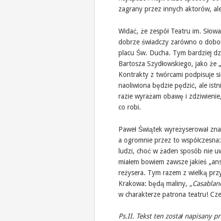
zagrany przez innych aktorów, al
Widać, że zespół Teatru im. Słowac
dobrze świadczy zarówno o doborz
placu Św. Ducha. Tym bardziej dzi
Bartosza Szydłowskiego, jako że 
Kontrakty z twórcami podpisuje s
naoliwiona będzie pędzić, ale istn
razie wyrażam obawę i zdziwienie
co robi.
Paweł Świątek wyreżyserował znak
a ogromnie przez to współczesna
ludzi, choć w żaden sposób nie u
miałem bowiem zawsze jakieś „ans
reżysera. Tym razem z wielką pr
Krakowa: będą maliny,
„Casablanc
w charakterze patrona teatru! Cze
Ps.II. Tekst ten został napisany 