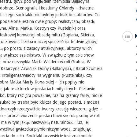
 teatru, gdyż pod względem rzemiosła Balladyna
 dobrze. Scenografia i kostiumy Chlandy – świetne,
a, tego spektaklu nie byłoby jednak bez aktorów. Co
podzielone jest na dwie grupy: realistyczną obsadę
yna, Alina, Matka, Kostryn czy Pustelnik) oraz
teskowej konwencji obsadę mitu (Goplana, Skierka,
 uczciwym, trzeba inaczej spojrzeć na te dwie grupy,
ą po prostu z zasady atrakcyjniejsi, aktorzy w ich
na większe szaleństwo. W związku z tym całe show
 oraz niezwykła Marta Waldera w roli Grabca. W
i Katarzyna Zawiślak Dolny (Balladyna), i Rafał Szumera
li inteligenta/władcy na wygnaniu (Pustelnika), czy
bra Matka Marty Konarskiej – ich popisy nie
, jak te aktorek w postaciach mitycznych. Ciekawie
o, który raz gra poważnie, raz na granicy farsy, może
ukać by trzeba było klucza do jego postaci, a może i
dnarczyk rzeczywiście tworzy kreację wieczoru, gdyż –
u – prócz tworzenia postaci bawi się rolą, sobą w roli
ma w tym jakąś niezwykłą naturalność i luz, jej
wrażliwa gwiazdka płynie niczym woda, znajdując
arcia do celu. Spektakl oczywiście jest znakomicie