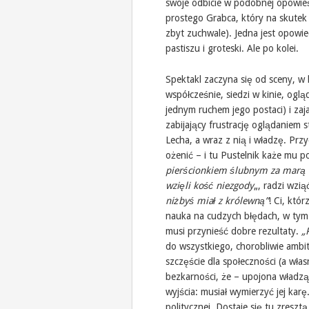
swoje odbicie w podobnej opowieś
prostego Grabca, który na skute
zbyt zuchwale). Jedna jest opowie
pastiszu i groteski. Ale po kolei.
Spektakl zaczyna się od sceny, w 
współcześnie, siedzi w kinie, ogl
jednym ruchem jego postaci) i zaj
zabijający frustrację oglądaniem 
Lecha, a wraz z nią i władzę. Prz
ożenić – i tu Pustelnik każe mu po
pierścionkiem ślubnym za marą 
wzięli kość niezgody
„, radzi wzią
niżbyś miał z królewną”
! Ci, któ
nauka na cudzych błędach, w tym 
musi przynieść dobre rezultaty.
„
do wszystkiego, chorobliwie ambi
szczęście dla społeczności (a włas
bezkarności, że – upojona władzą 
wyjścia: musiał wymierzyć jej karę.
politycznej. Dostaje się tu zresz