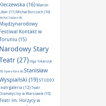
Kleczewska
(16)
Marcin
Liber
(11)
Michał Borczuch
(10)
Michał Zadara
(8)
Międzynarodowy
Festiwal Kontakt w
Toruniu
(15)
Narodowy Stary
Teatr
(27)
Olga Tokarczuk
Stanisław
(9)
Opera Rara
(8)
Wyspiański
(19)
STUDIO
teatrgaleria
(12)
Teatr
Dramatyczny w Warszawie
(10)
Teatr im. Horzycy w