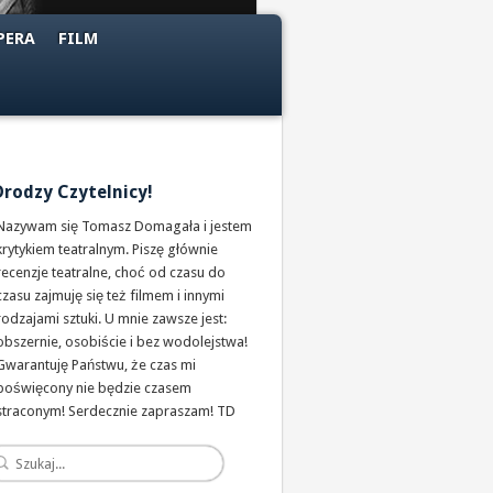
PERA
FILM
Drodzy Czytelnicy!
Nazywam się Tomasz Domagała i jestem
krytykiem teatralnym. Piszę głównie
recenzje teatralne, choć od czasu do
czasu zajmuję się też filmem i innymi
rodzajami sztuki. U mnie zawsze jest:
obszernie, osobiście i bez wodolejstwa!
Gwarantuję Państwu, że czas mi
poświęcony nie będzie czasem
straconym! Serdecznie zapraszam! TD