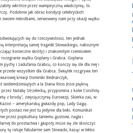
 zabity wkrótce przez wampiryczną władczynię, to
czy. Podobnie jak obraz kondycji celebryckich
ą i swoimi miłostkami, serwowany nam przy okazji wątku
 odwołujących się do rzeczywistości, ten jednak
ną interpretacją samej tragedii Słowackiego, nabożnym
ączając konieczne skróty) i znakomitym rzemiosłem
t rozegranie wątku Goplany i Grabca. Goplana
 pychy i zadufania Grabcu, co kończy się źle dla niej i
 ale przede wszystkim dla Grabca. Świątek rozgrywa ten
wurowej kreacji Dominiki Bednarczyk,
t siedemdziesiątych a la Diana Ross (nosi piękną
y przez Natalię Strzelecką, przypomina z kolei Conchitę
etę z brodą”, zwyciężczynię Eurowizji, Skierka zaś, w
Kazoń – amerykańską gwiazdę pop, Lady Gagę.
ych postaci nie jest tu jedynie dla beki. Komunikat
anie przez popkulturę taniemu gustowi, nagła i
arnej do prostactwa i głupoty może się źle skończyć
urę tę ratuje fabularnie sam Słowacki, każąc w lekko