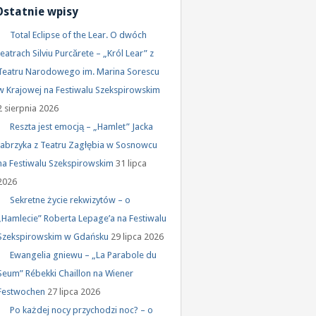
Ostatnie wpisy
Total Eclipse of the Lear. O dwóch
teatrach Silviu Purcărete – „Król Lear” z
Teatru Narodowego im. Marina Sorescu
w Krajowej na Festiwalu Szekspirowskim
2 sierpnia 2026
Reszta jest emocją – „Hamlet” Jacka
Jabrzyka z Teatru Zagłębia w Sosnowcu
na Festiwalu Szekspirowskim
31 lipca
2026
Sekretne życie rekwizytów – o
„Hamlecie” Roberta Lepage’a na Festiwalu
Szekspirowskim w Gdańsku
29 lipca 2026
Ewangelia gniewu – „La Parabole du
Seum” Rébekki Chaillon na Wiener
Festwochen
27 lipca 2026
Po każdej nocy przychodzi noc? – o