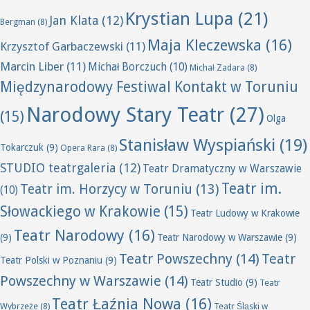
Krystian Lupa
(21)
Jan Klata
(12)
Bergman
(8)
Maja Kleczewska
(16)
Krzysztof Garbaczewski
(11)
Marcin Liber
(11)
Michał Borczuch
(10)
Michał Zadara
(8)
Międzynarodowy Festiwal Kontakt w Toruniu
Narodowy Stary Teatr
(27)
(15)
Olga
Stanisław Wyspiański
(19)
Tokarczuk
(9)
Opera Rara
(8)
STUDIO teatrgaleria
(12)
Teatr Dramatyczny w Warszawie
Teatr im.
Teatr im. Horzycy w Toruniu
(13)
(10)
Słowackiego w Krakowie
(15)
Teatr Ludowy w Krakowie
Teatr Narodowy
(16)
(9)
Teatr Narodowy w Warszawie
(9)
Teatr Powszechny
(14)
Teatr
Teatr Polski w Poznaniu
(9)
Powszechny w Warszawie
(14)
Teatr Studio
(9)
Teatr
Teatr Łaźnia Nowa
(16)
Wybrzeże
(8)
Teatr Śląski w