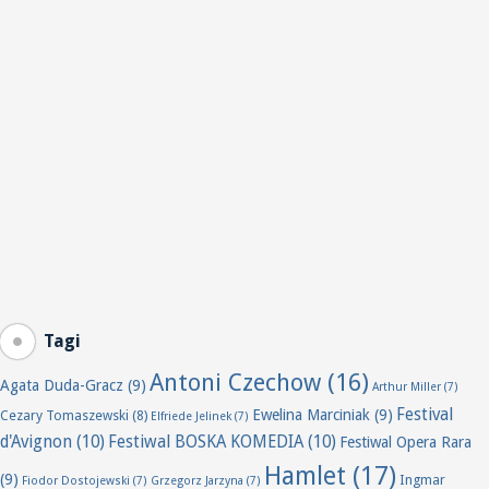
Tagi
Antoni Czechow
(16)
Agata Duda-Gracz
(9)
Arthur Miller
(7)
Festival
Ewelina Marciniak
(9)
Cezary Tomaszewski
(8)
Elfriede Jelinek
(7)
d'Avignon
(10)
Festiwal BOSKA KOMEDIA
(10)
Festiwal Opera Rara
Hamlet
(17)
(9)
Ingmar
Fiodor Dostojewski
(7)
Grzegorz Jarzyna
(7)