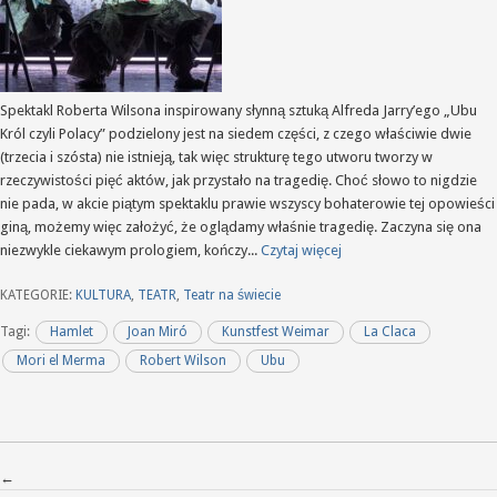
Spektakl Roberta Wilsona inspirowany słynną sztuką Alfreda Jarry’ego „Ubu
Król czyli Polacy” podzielony jest na siedem części, z czego właściwie dwie
(trzecia i szósta) nie istnieją, tak więc strukturę tego utworu tworzy w
rzeczywistości pięć aktów, jak przystało na tragedię. Choć słowo to nigdzie
nie pada, w akcie piątym spektaklu prawie wszyscy bohaterowie tej opowieści
giną, możemy więc założyć, że oglądamy właśnie tragedię. Zaczyna się ona
niezwykle ciekawym prologiem, kończy...
Czytaj więcej
KATEGORIE:
KULTURA
,
TEATR
,
Teatr na świecie
Tagi:
Hamlet
Joan Miró
Kunstfest Weimar
La Claca
Mori el Merma
Robert Wilson
Ubu
Nawigacja po wpisach
←