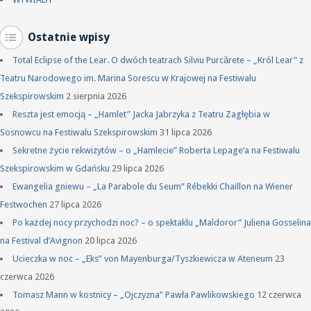
Ostatnie wpisy
Total Eclipse of the Lear. O dwóch teatrach Silviu Purcărete – „Król Lear” z
Teatru Narodowego im. Marina Sorescu w Krajowej na Festiwalu
Szekspirowskim
2 sierpnia 2026
Reszta jest emocją – „Hamlet” Jacka Jabrzyka z Teatru Zagłębia w
Sosnowcu na Festiwalu Szekspirowskim
31 lipca 2026
Sekretne życie rekwizytów – o „Hamlecie” Roberta Lepage’a na Festiwalu
Szekspirowskim w Gdańsku
29 lipca 2026
Ewangelia gniewu – „La Parabole du Seum” Rébekki Chaillon na Wiener
Festwochen
27 lipca 2026
Po każdej nocy przychodzi noc? – o spektaklu „Maldoror” Juliena Gosselina
na Festival d’Avignon
20 lipca 2026
Ucieczka w noc – „Eks” von Mayenburga/Tyszkiewicza w Ateneum
23
czerwca 2026
Tomasz Mann w kostnicy – „Ojczyzna” Pawła Pawlikowskiego
12 czerwca