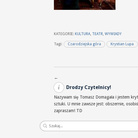
KATEGORIE:
KULTURA
,
TEATR
,
WYWIADY
Tagi:
Czarodziejska góra
Krystian Lupa
Nawigacja po wpisach
←
Drodzy Czytelnicy!
Nazywam się Tomasz Domagała i jestem krytyk
sztuki. U mnie zawsze jest: obszernie, osob
zapraszam! TD