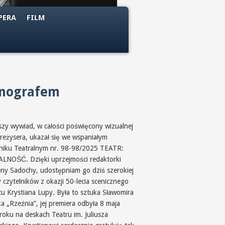
PERA
FILM
enografem
jszy wywiad, w całości poświęcony wizualnej
 reżysera, ukazał się we wspaniałym
niku Teatralnym nr. 98-98/2025 TEATR:
LNOŚĆ. Dzięki uprzejmości redaktorki
ny Sadochy, udostępniam go dziś szerokiej
 czytelników z okazji 50-lecia scenicznego
tu Krystiana Lupy. Była to sztuka Sławomira
a „Rzeźnia”, jej premiera odbyła 8 maja
roku na deskach Teatru im. Juliusza