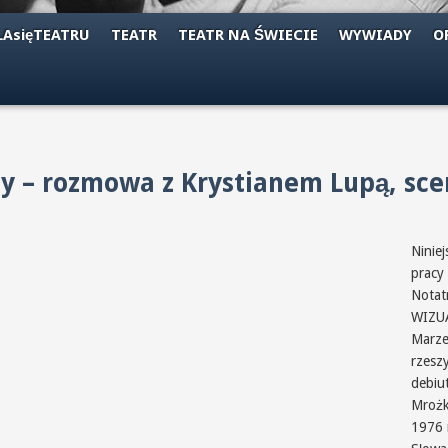
AsięTEATRU
TEATR
TEATR NA ŚWIECIE
WYWIADY
O
cy – rozmowa z Krystianem Lupą, sc
Ninie
pracy
Notat
WIZUA
Marze
rzeszy
debiu
Mrożk
1976 