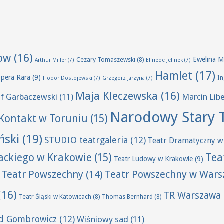
ow
(16)
Ewelina M
Cezary Tomaszewski
(8)
Arthur Miller
(7)
Elfriede Jelinek
(7)
Hamlet
(17)
Opera Rara
(9)
I
Fiodor Dostojewski
(7)
Grzegorz Jarzyna
(7)
Maja Kleczewska
(16)
of Garbaczewski
(11)
Marcin Lib
Narodowy Stary 
Kontakt w Toruniu
(15)
ński
(19)
STUDIO teatrgaleria
(12)
Teatr Dramatyczny w
Tea
wackiego w Krakowie
(15)
Teatr Ludowy w Krakowie
(9)
Teatr Powszechny
(14)
Teatr Powszechny w Wars
(16)
TR Warszawa
Teatr Śląski w Katowicach
(8)
Thomas Bernhard
(8)
ld Gombrowicz
(12)
Wiśniowy sad
(11)