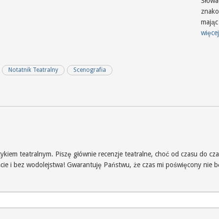
Słowa
znakom
mając
więcej
Notatnik Teatralny
Scenografia
iem teatralnym. Piszę głównie recenzje teatralne, choć od czasu do czas
iście i bez wodolejstwa! Gwarantuję Państwu, że czas mi poświęcony nie 