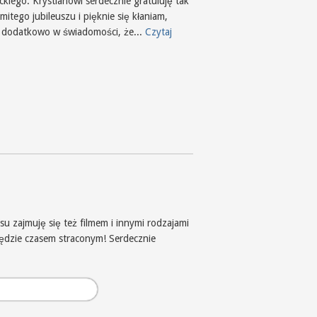
ckiego. Krystianowi serdecznie gratuluję tak
itego jubileuszu i pięknie się kłaniam,
 dodatkowo w świadomości, że...
Czytaj
u zajmuję się też filmem i innymi rodzajami
będzie czasem straconym! Serdecznie