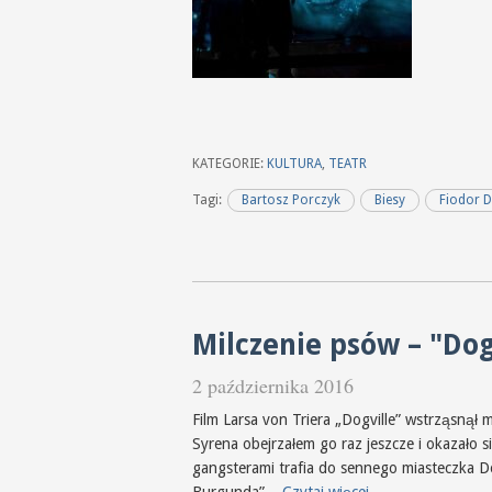
KATEGORIE:
KULTURA
,
TEATR
Tagi:
Bartosz Porczyk
Biesy
Fiodor D
Milczenie psów – "Dogv
2 października 2016
Film Larsa von Triera „Dogville” wstrząsnął 
Syrena obejrzałem go raz jeszcze i okazało si
gangsterami trafia do sennego miasteczka Do
Burgunda”...
Czytaj więcej