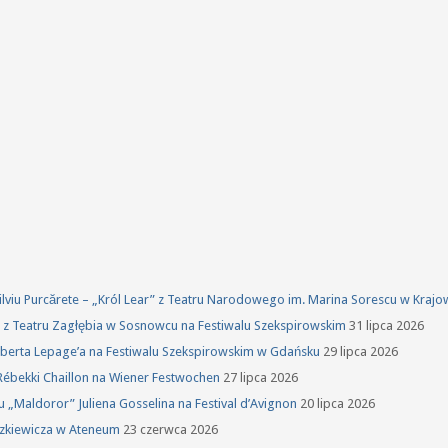
 Silviu Purcărete – „Król Lear” z Teatru Narodowego im. Marina Sorescu w Kraj
ka z Teatru Zagłębia w Sosnowcu na Festiwalu Szekspirowskim
31 lipca 2026
oberta Lepage’a na Festiwalu Szekspirowskim w Gdańsku
29 lipca 2026
Rébekki Chaillon na Wiener Festwochen
27 lipca 2026
u „Maldoror” Juliena Gosselina na Festival d’Avignon
20 lipca 2026
szkiewicza w Ateneum
23 czerwca 2026