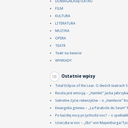
DOMAGAŁAsięTEATRU
FILM
KULTURA
LITERATURA
MUZYKA
OPERA
TEATR
Teatr na świecie
WYWIADY
Ostatnie wpisy
Total Eclipse of the Lear. O dwóch teatrach
Reszta jest emocją – „Hamlet” Jacka Jabrzy
Sekretne życie rekwizytów – o „Hamlecie” R
Ewangelia gniewu – „La Parabole du Seum” 
Po każdej nocy przychodzi noc? – o spektakl
Ucieczka w noc – „Eks” von Mayenburga/Ty