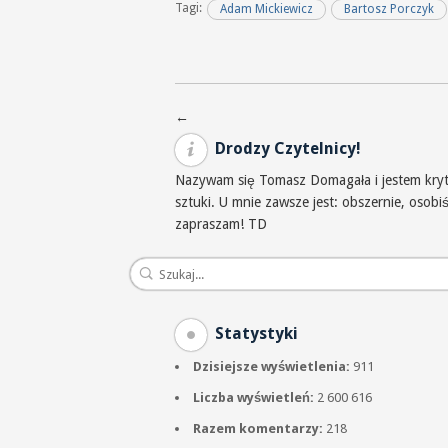
Tagi:
Adam Mickiewicz
Bartosz Porczyk
Nawigacja po wpisach
←
Drodzy Czytelnicy!
Nazywam się Tomasz Domagała i jestem krytyk
sztuki. U mnie zawsze jest: obszernie, osob
zapraszam! TD
Statystyki
Dzisiejsze wyświetlenia:
911
Liczba wyświetleń:
2 600 616
Razem komentarzy:
218