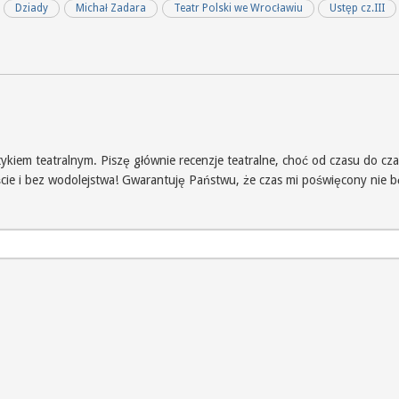
Dziady
Michał Zadara
Teatr Polski we Wrocławiu
Ustęp cz.III
iem teatralnym. Piszę głównie recenzje teatralne, choć od czasu do czas
iście i bez wodolejstwa! Gwarantuję Państwu, że czas mi poświęcony nie 