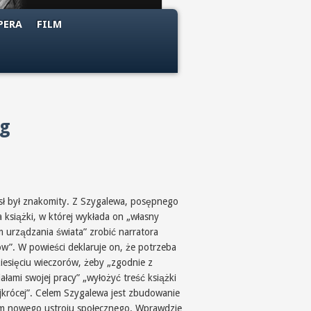
PERA
FILM
/g
ł był znakomity. Z Szygalewa, posępnego
a książki, w której wykłada on „własny
m urządzania świata” zrobić narratora
ów”. W powieści deklaruje on, że potrzeba
iesięciu wieczorów, żeby „zgodnie z
ałami swojej pracy” „wyłożyć treść książki
ajkrócej”. Celem Szygalewa jest zbudowanie
em nowego ustroju społecznego. Wprawdzie