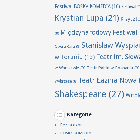
Festiwal BOSKA KOMEDIA
(10)
Festiwal 
Krystian Lupa
(21)
Krzyszt
Międzynarodowy Festiwal 
(8)
Stanisław Wyspia
Opera Rara
(8)
Teatr im. Sło
w Toruniu
(13)
w Warszawie
(9)
Teatr Polski w Poznaniu
(9)
Teatr Łaźnia Nowa
Wybrzeże
(8)
Shakespeare
(27)
Wito
Kategorie
Bez kategorii
BOSKA KOMEDIA