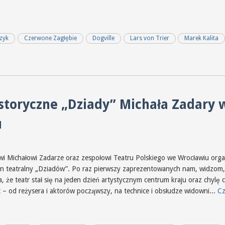
zyk
Czerwone Zagłębie
Dogville
Lars von Trier
Marek Kalita
istoryczne „Dziady” Michała Zadary 
u
 Michałowi Zadarze oraz zespołowi Teatru Polskiego we Wrocławiu organi
on teatralny „Dziadów”. Po raz pierwszy zaprezentowanych nam, widzom
, że teatr stał się na jeden dzień artystycznym centrum kraju oraz chylę
– od reżysera i aktorów począwszy, na technice i obsłudze widowni...
Cz