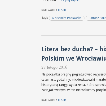
KATEGORIE:
TEATR
Tagi:
Aleksandra Popławska
Bartosz Porc
Litera bez ducha? – h
Polskim we Wrocławi
27 lutego 2016
Na początku pragnę pogratulować reżyserowi
czternastogodzinny, mickiewiczowski marat
historyczną rangę wydarzenia, która sprawiła
zaangażowanymi w ten niecodzienny projekt 
KATEGORIE:
TEATR