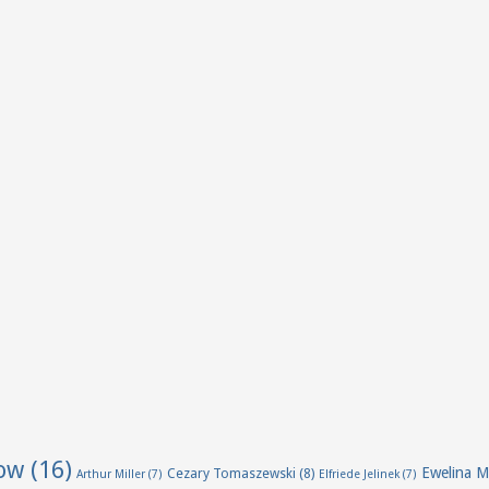
ow
(16)
Ewelina M
Cezary Tomaszewski
(8)
Arthur Miller
(7)
Elfriede Jelinek
(7)