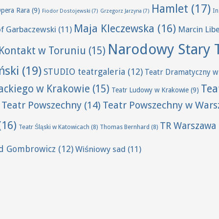
Hamlet
(17)
Opera Rara
(9)
I
Fiodor Dostojewski
(7)
Grzegorz Jarzyna
(7)
Maja Kleczewska
(16)
of Garbaczewski
(11)
Marcin Lib
Narodowy Stary 
Kontakt w Toruniu
(15)
ński
(19)
STUDIO teatrgaleria
(12)
Teatr Dramatyczny w
Tea
wackiego w Krakowie
(15)
Teatr Ludowy w Krakowie
(9)
Teatr Powszechny
(14)
Teatr Powszechny w Wars
(16)
TR Warszawa
Teatr Śląski w Katowicach
(8)
Thomas Bernhard
(8)
ld Gombrowicz
(12)
Wiśniowy sad
(11)