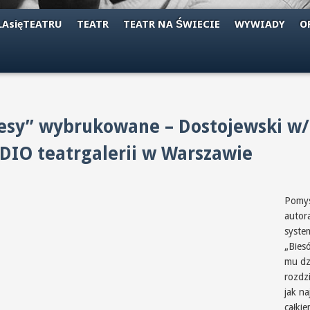
AsięTEATRU
TEATR
TEATR NA ŚWIECIE
WYWIADY
O
esy” wybrukowane – Dostojewski w
DIO teatrgalerii w Warszawie
Pomys
autor
syste
„Bies
mu dz
rozdzi
jak n
całki