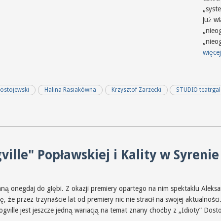
„syst
już w
„nieo
„nieo
więcej
ostojewski
Halina Rasiakówna
Krzysztof Zarzecki
STUDIO teatrgal
ille" Popławskiej i Kality w Syrenie
mną onegdaj do głębi. Z okazji premiery opartego na nim spektaklu Aleksa
ę, że przez trzynaście lat od premiery nic nie stracił na swojej aktualnośc
gville jest jeszcze jedną wariacją na temat znany choćby z „Idioty” Dost