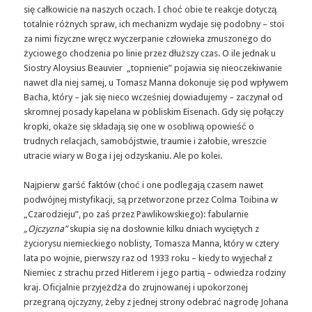
się całkowicie na naszych oczach. I choć obie te reakcje dotyczą
totalnie różnych spraw, ich mechanizm wydaje się podobny – stoi
za nimi fizyczne wręcz wyczerpanie człowieka zmuszonego do
życiowego chodzenia po linie przez dłuższy czas. O ile jednak u
Siostry Aloysius Beauvier „topnienie” pojawia się nieoczekiwanie
nawet dla niej samej, u Tomasz Manna dokonuje się pod wpływem
Bacha, który – jak się nieco wcześniej dowiadujemy – zaczynał od
skromnej posady kapelana w pobliskim Eisenach. Gdy się połączy
kropki, okaże się składają się one w osobliwą opowieść o
trudnych relacjach, samobójstwie, traumie i żałobie, wreszcie
utracie wiary w Boga i jej odzyskaniu. Ale po kolei.
Najpierw garść faktów (choć i one podlegają czasem nawet
podwójnej mistyfikacji, są przetworzone przez Colma Toibina w
„Czarodzieju”, po zaś przez Pawlikowskiego): fabularnie
„Ojczyzna”
skupia się na dosłownie kilku dniach wyciętych z
życiorysu niemieckiego noblisty, Tomasza Manna, który w cztery
lata po wojnie, pierwszy raz od 1933 roku – kiedy to wyjechał z
Niemiec z strachu przed Hitlerem i jego partią – odwiedza rodziny
kraj. Oficjalnie przyjeżdża do zrujnowanej i upokorzonej
przegraną ojczyzny, żeby z jednej strony odebrać nagrodę Johana