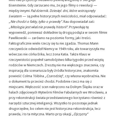
Eisensteinie. Gdy zarzucano mu, że jego filmy o rewolucji —
między innymi
Październik. Dziesięć dni, które wstrząsnęły
światem
— są pełne historycznych nieścisłości, miał odpowiadać:
„Nie chodzi o fakty, tylko o prawdę”.
Rau dopowiadał zaś:
„Mitologia jest właśnie prawdą historii”
. Przywołuję tę
wypowiedź, ponieważ dokładnie tą drogą podąża w swoim filmie
Pawlikowski — zarówno na poziomie formy, jak i treści.
Faktograficznie wiele rzeczy się tu nie zgadza. Thomas Mann
rzeczywiście odwiedził Niemcy w 1949 roku, ale towarzyszyła mu
wówczas nie córka Erika, lecz żona Katia. Także Klaus w
rzeczywistości popełnił samobójstwo kilka tygodni przed wizytą
rodziców w Niemczech. Zresztą nie ma większego znaczenia, czy
inspiracją dla scenariusza były źródła historyczne, znakomita
powieść Colma Tóibína
„Czarodziej
”, czy własna wyobraźnia. Nie
o dokument tu przecież chodzi. Podobnie rzecz ma się z
miejscami. Większość scen nakręcono na Dolnym Śląsku oraz w
halach zdjęciowych Wytwórni Filmów Fabularnych we Wrocławiu, a
przy rekonstrukcji świata przedstawionego korzystano również z
narzędzi sztucznej inteligencji. Wszystko to pozostaje jednak
drugorzędne, bo celem nie jest historyczna rekonstrukcja, lecz
prawda, i to ta mityczna. Warto przy okazji
„Ojczyzny”