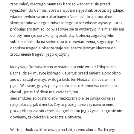
zrozumieć, dlaczego Mann tak bardzo wzbraniał się przed
wyjazdem do Cannes. Sprawa wydaje się jednak prosta: oglądając
właśnie zwłoki swoich ukochanych Niemiec – kraju moralnie
skompromitowanego i zniszczonego przez własne wybory – oraz
próbując zrozumieć, co właściwie się tu wydarzyło, nie miał siły ani
ochoty mierzyć się z kolejną osobistą i bolesną zagadką. Film
subtelnie nakłada na siebie oba te doświadczenia, sugerując, że
osobista tragedia pisarza staje się jeszcze jednym kluczem do
zrozumienia tragedii jego ojczyzny.
Kiedy więc Tomasz Mann w ostatniej scenie wraz z Eriką słucha
Bacha, dzięki muzyce którego Klaus tuż przed śmiercią podobno
znowu zaczął wierzyć w Boga (ach, ten Nietzsche!), coś w nim
pęka. W czasie, gdy w pustym kościele rozbrzmiewa nieśmiało
chorał „Jezus źródłem mej radości”, ten
siedemdziesięcioczteroletni mężczyzna bierze swoją córkę za
rękę, płacząc jak dziecko. Czy to pożegnanie czy nawrócenie,
początek czy zakończenie jakiegoś etapu jego życia – tego się nie
dowiemy, zakończenie pozostaje otwarte.
Warto jednak zwrócić uwagę na fakt, czemu akurat Bach i jego