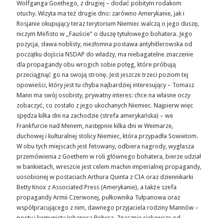
Wolfganga Goethego, z drugiej – dodać pobitym rodakom
otuchy. Wizyta ma też drugie dno: zarówno Amerykanie, jak i
Rosjanie okupujący teraz terytorium Niemiec walczą o jego duszę,
niczym Mefisto w „Fauście” o duszę tytułowego bohatera. Jego
pozycja, sława noblisty, niezłomna postawa antyhitlerowska od
początku dojścia NSDAP do władzy, ma niebagatelne znaczenie
dla propagandy obu wrogich sobie potęg, które próbują
przeciągnąć go na swoją stronę. Jest jeszcze trzeci poziom tej
opowieści, który jest tu chyba najbardziej interesujący – Tomasz
Mann ma swój osobisty, prywatny interes: chce na własne oczy
zobaczyć, co zostało z jego ukochanych Niemiec. Najpierw więc
spędza kilka dni na zachodzie (strefa amerykańska) – we
Frankfurcie nad Menem, następnie kilka dni w Weimarze,
duchowej i kulturalnej stolicy Niemiec, która przypadła Sowietom.
W obu tych miejscach jest fetowany, odbiera nagrody, wygłasza
przemówienia z Goethem w roli głównego bohatera, bierze udział
w bankietach, wreszcie jest celem machin imperialnej propagandy,
uosobionej w postaciach Arthura Quinta z CIA oraz dziennikarki
Betty Knox z Associated Press (Amerykanie), a także szefa
propagandy Armii Czerwonej, pułkownika Tułpanowa oraz
współpracującego z nim, dawnego przyjaciela rodziny Mannów –
poety i komunisty Johanesa Behera. Znacznie ciekawsze od