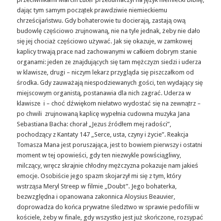
dając tym samym początek prawdziwie niemieckiemu
chrześcijaństwu. Gdy bohaterowie tu docierają, zastają ową
budowlę częściowo zrujnowaną, nie na tyle jednak, żeby nie dało
się jej chociaż częściowo używać. Jak się okazuje, w zamkowej
kaplicy trwają prace nad zachowanymi w całkiem dobrym stanie
organami: jeden ze znajdujących się tam mężczyzn siedzi i uderza
w klawisze, drugi – niczym lekarz przygląda się piszczałkom od
środka. Gdy zauważają niespodziewanych gości, ten wydający się
miejscowym organistą, postanawia dla nich zagrać. Uderza w
klawisze i – choć dźwiękom niełatwo wydostać się na zewnątrz –
po chwili zrujnowaną kaplicę wypełnia cudowna muzyka Jana
Sebastiana Bacha: chorał „Jezus źródłem mej radości”,
pochodzący z Kantaty 147 „Serce, usta, czyny i życie”. Reakcja
Tomasza Mana jest poruszająca, jest to bowiem pierwszy i ostatni
moment w tej opowieści, gdy ten niezwykle powściągliwy,
milczący, wręcz skrajnie chłodny mężczyzna pokazuje nam jakieś
emocje. Osobiście jego spazm skojarzył mi się z tym, który
wstrząsa Meryl Streep w filmie „Doubt”. Jego bohaterka,
bezwzględna i opanowana zakonnica Aloysius Beauvier,
doprowadza do końca prywatne śledztwo w sprawie pedofilii w
kościele, żeby w finale, gdy wszystko jest już skończone, rozsypać