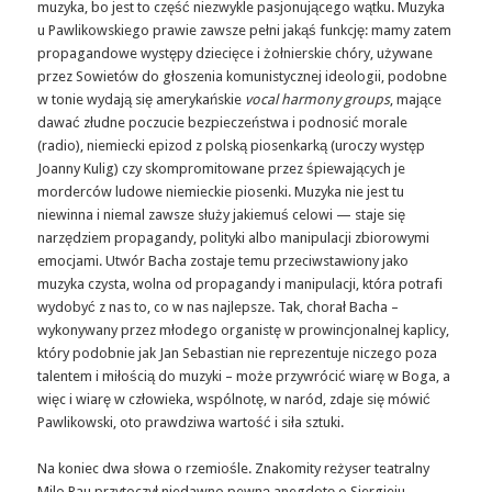
muzyka, bo jest to część niezwykle pasjonującego wątku. Muzyka
u Pawlikowskiego prawie zawsze pełni jakąś funkcję: mamy zatem
propagandowe występy dziecięce i żołnierskie chóry, używane
przez Sowietów do głoszenia komunistycznej ideologii, podobne
w tonie wydają się amerykańskie
vocal harmony groups
, mające
dawać złudne poczucie bezpieczeństwa i podnosić morale
(radio), niemiecki epizod z polską piosenkarką (uroczy występ
Joanny Kulig) czy skompromitowane przez śpiewających je
morderców ludowe niemieckie piosenki. Muzyka nie jest tu
niewinna i niemal zawsze służy jakiemuś celowi — staje się
narzędziem propagandy, polityki albo manipulacji zbiorowymi
emocjami. Utwór Bacha zostaje temu przeciwstawiony jako
muzyka czysta, wolna od propagandy i manipulacji, która potrafi
wydobyć z nas to, co w nas najlepsze. Tak, chorał Bacha –
wykonywany przez młodego organistę w prowincjonalnej kaplicy,
który podobnie jak Jan Sebastian nie reprezentuje niczego poza
talentem i miłością do muzyki – może przywrócić wiarę w Boga, a
więc i wiarę w człowieka, wspólnotę, w naród, zdaje się mówić
Pawlikowski, oto prawdziwa wartość i siła sztuki.
Na koniec dwa słowa o rzemiośle. Znakomity reżyser teatralny
Milo Rau przytoczył niedawno pewną anegdotę o Siergieju