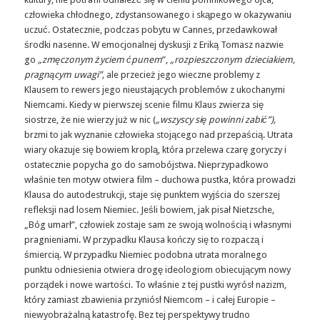
człowieka chłodnego, zdystansowanego i skąpego w okazywaniu
uczuć. Ostatecznie, podczas pobytu w Cannes, przedawkował
środki nasenne. W emocjonalnej dyskusji z Eriką Tomasz nazwie
go
„zmęczonym życiem ćpunem
”,
„rozpieszczonym dzieciakiem,
pragnącym uwagi”,
ale przecież jego wieczne problemy z
Klausem to rewers jego nieustających problemów z ukochanymi
Niemcami. Kiedy w pierwszej scenie filmu Klaus zwierza się
siostrze, że nie wierzy już w nic (
„wszyscy się powinni zabić”),
brzmi to jak wyznanie człowieka stojącego nad przepaścią. Utrata
wiary okazuje się bowiem kroplą, która przelewa czarę goryczy i
ostatecznie popycha go do samobójstwa. Nieprzypadkowo
właśnie ten motyw otwiera film – duchowa pustka, która prowadzi
Klausa do autodestrukcji, staje się punktem wyjścia do szerszej
refleksji nad losem Niemiec. Jeśli bowiem, jak pisał Nietzsche,
„Bóg umarł”, człowiek zostaje sam ze swoją wolnością i własnymi
pragnieniami. W przypadku Klausa kończy się to rozpaczą i
śmiercią. W przypadku Niemiec podobna utrata moralnego
punktu odniesienia otwiera drogę ideologiom obiecującym nowy
porządek i nowe wartości. To właśnie z tej pustki wyrósł nazizm,
który zamiast zbawienia przyniósł Niemcom – i całej Europie –
niewyobrażalną katastrofę. Bez tej perspektywy trudno