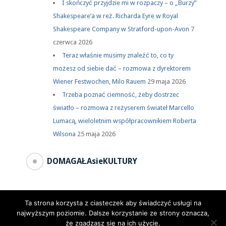
I skończyć przyjdzie mi w rozpaczy – o „Burzy”
Shakespeare’a w reż. Richarda Eyre w Royal
Shakespeare Company w Stratford-upon-Avon
7
czerwca 2026
Teraz właśnie musimy znaleźć to, co ty
możesz od siebie dać – rozmowa z dyrektorem
Wiener Festwochen, Milo Rauem
29 maja 2026
Trzeba poznać ciemność, żeby dostrzec
światło – rozmowa z reżyserem świateł Marcello
Lumacą, wieloletnim współpracownikiem Roberta
Wilsona
25 maja 2026
DOMAGAŁAsieKULTURY
Ta strona korzysta z ciasteczek aby świadczyć usługi na
najwyższym poziomie. Dalsze korzystanie ze strony oznacza,
że zgadzasz się na ich użycie.