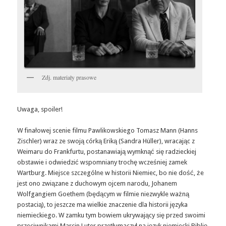
Zdj. materiały prasowe
Uwaga, spoiler!
W finałowej scenie filmu Pawlikowskiego Tomasz Mann (Hanns
Zischler) wraz ze swoją córką Eriką (Sandra Hüller), wracając z
Weimaru do Frankfurtu, postanawiają wymknąć się radzieckiej
obstawie i odwiedzić wspomniany trochę wcześniej zamek
Wartburg. Miejsce szczególne w historii Niemiec, bo nie dość, że
jest ono związane z duchowym ojcem narodu, Johanem
Wolfgangiem Goethem (będącym w filmie niezwykle ważną
postacią), to jeszcze ma wielkie znaczenie dla historii języka
niemieckiego. W zamku tym bowiem ukrywający się przed swoimi
przeciwnikami Marcin Luter przetłumaczył na język niemiecki Biblię,