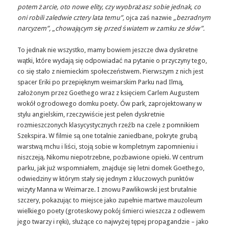
potem żarcie, oto nowe elity, czy wyobrażasz sobie jednak, co
oni robili zaledwie cztery lata temu”,
ojca zaś nazwie
„bezradnym
narcyzem”,
„
chowającym się przed światem w zamku ze słów”.
To jednak nie wszystko, mamy bowiem jeszcze dwa dyskretne
wątki, które wydają się odpowiadać na pytanie o przyczyny tego,
co się stało z niemieckim społeczeństwem. Pierwszym z nich jest
spacer Eriki po przepięknym weimarskim Parku nad Ilmą,
założonym przez Goethego wraz z księciem Carlem Augustem
wokół ogrodowego domku poety. Ów park, zaprojektowany w
stylu angielskim, rzeczywiście jest pełen dyskretnie
rozmieszczonych klasycystycznych rzeźb na czele z pomnikiem
Szekspira. W filmie są one totalnie zaniedbane, pokryte grubą
warstwą mchu i liści, stoją sobie w kompletnym zapomnieniu i
niszczeją. Nikomu niepotrzebne, pozbawione opieki. W centrum
parku, jak już wspomniałem, znajduje się letni domek Goethego,
odwiedziny w którym stały się jednym z kluczowych punktów
wizyty Manna w Weimarze. I znowu Pawlikowski jest brutalnie
szczery, pokazując to miejsce jako zupełnie martwe mauzoleum
wielkiego poety (groteskowy pokój śmierci wieszcza z odlewem
jego twarzy i ręki), służące co najwyżej tępej propagandzie – jako