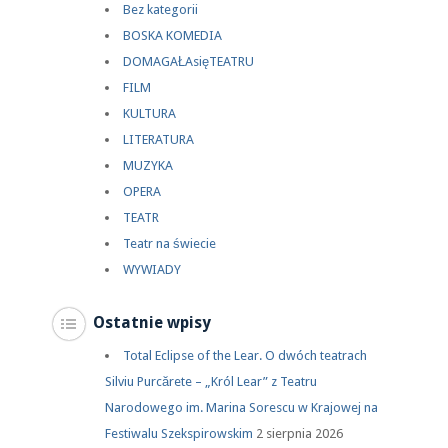
Bez kategorii
BOSKA KOMEDIA
DOMAGAŁAsięTEATRU
FILM
KULTURA
LITERATURA
MUZYKA
OPERA
TEATR
Teatr na świecie
WYWIADY
Ostatnie wpisy
Total Eclipse of the Lear. O dwóch teatrach
Silviu Purcărete – „Król Lear” z Teatru
Narodowego im. Marina Sorescu w Krajowej na
Festiwalu Szekspirowskim
2 sierpnia 2026