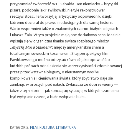
przypomnieć twórczość W.G. Sebalda. Ten niemiecko – brytyjski
pisarz, podobnie jak Pawlikowski, nie tyle rekonstruował
rzeczywistość, ile tworzył jej artystyczny odpowiednik, dzięki
któremu docierał do prawd niedostępnych dla samej historii.
Warto wspomnieć także o znakomitych czarno-białych zdjęciach
Łukasza Żala. W tym projekcie mają one dodatkowy sens: idealnie
wpisują się w organiczną tkankę świata rozpiętego między
„Myszką Miki a Stalinem”,
między amerykańskim snem a
totalitarnym sowieckim koszmarem. Z tej perspektywy film
Pawlikowskiego można odczytać również jako opowieść o
ludzkich próbach odnalezienia się w rzeczywistości zdominowanej
przez przeciwstawne bieguny, o nieustannym wysiłku
komplikowania i cieniowania świata, który zbyt łatwo daje się
zamknąć w prostych podziałach. Zwłaszcza że dobrze wiemy —
także z tej historii — jak kończą się sytuacje, w których czarne ma
być wyłącznie czarne, a białe wyłącznie białe.
KATEGORIE:
FILM
,
KULTURA
,
LITERATURA