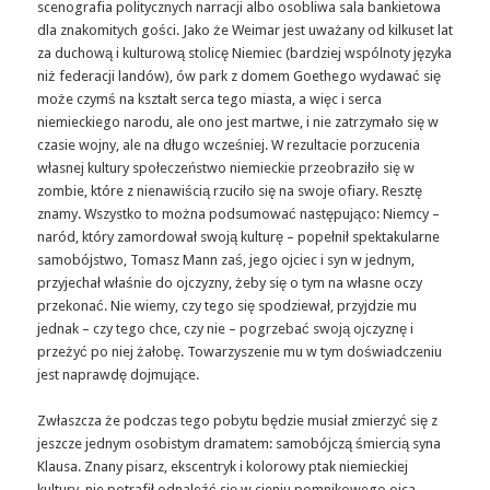
scenografia politycznych narracji albo osobliwa sala bankietowa
dla znakomitych gości. Jako że Weimar jest uważany od kilkuset lat
za duchową i kulturową stolicę Niemiec (bardziej wspólnoty języka
niż federacji landów), ów park z domem Goethego wydawać się
może czymś na kształt serca tego miasta, a więc i serca
niemieckiego narodu, ale ono jest martwe, i nie zatrzymało się w
czasie wojny, ale na długo wcześniej. W rezultacie porzucenia
własnej kultury społeczeństwo niemieckie przeobraziło się w
zombie, które z nienawiścią rzuciło się na swoje ofiary. Resztę
znamy. Wszystko to można podsumować następująco: Niemcy –
naród, który zamordował swoją kulturę – popełnił spektakularne
samobójstwo, Tomasz Mann zaś, jego ojciec i syn w jednym,
przyjechał właśnie do ojczyzny, żeby się o tym na własne oczy
przekonać. Nie wiemy, czy tego się spodziewał, przyjdzie mu
jednak – czy tego chce, czy nie – pogrzebać swoją ojczyznę i
przeżyć po niej żałobę. Towarzyszenie mu w tym doświadczeniu
jest naprawdę dojmujące.
Zwłaszcza że podczas tego pobytu będzie musiał zmierzyć się z
jeszcze jednym osobistym dramatem: samobójczą śmiercią syna
Klausa. Znany pisarz, ekscentryk i kolorowy ptak niemieckiej
kultury, nie potrafił odnaleźć się w cieniu pomnikowego ojca,