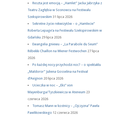
Reszta jest emocją – „Hamlet” Jacka Jabrzyka z
Teatru Zagłębia w Sosnowcu na Festiwalu
Szekspirowskim
31 lipca 2026
Sekretne życie rekwizytów – o „Hamlecie”
Roberta Lepage’a na Festiwalu Szekspirowskim w
Gdańsku
29 lipca 2026
Ewangelia gniewu – „La Parabole du Seum”
Rébekki Chaillon na Wiener Festwochen
27 lipca
2026
Po każdej nocy przychodzi noc? – o spektaklu
„Maldoror” Juliena Gosselina na Festival
d’Avignon
20 lipca 2026
Ucieczka w noc – „Eks” von
Mayenburga/Tyszkiewicza w Ateneum
23
czerwca 2026
Tomasz Mann w kostnicy – „Ojczyzna” Pawła
Pawlikowskiego
12 czerwca 2026