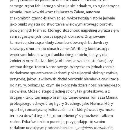
samego zrębu fabularnego okazuje się jednak to, co oglądamy na
ekranie. Pawlikowski wraz z Łukaszem Żalem, autorem
znakomitych czarno-białych zdjęć, wykorzystują historię jedynie
jako punkt wyjścia do stworzenia wielowymiarowego portretu
powojennych Niemiec, którego złożoność najpełniej wyraża się w
serii sugestywnych i poruszających obrazów. Zrujnowane
kamienice, sterczące kikuty zbombardowanych budowli czy
straszący dziurami po oknach zamek Wartburg kontrastują z
wnętrzami luksusowego frankfurckiego hotelu, kantyny dla
żołnierzy Armii Radzieckiej (zrobionej ze szkolnej stołówki) czy
weimarskiego Teatru Narodowego. Wszystko to jednak zostaje
dodatkowo spuentowane kadrami pokazującymi piękną turyńską
przyrodę, jakby Pawlikowski chciał odróżnić niemiecką cywilizację
od natury, pokazując, czym się skończyła działalność niemieckiego
człowieka. Może dlatego z jednej strony tak groteskowo, a z
drugiej – tak przejmująco brzmią przemówienia Tomasza Manna,
próbującego uchwycić się figury Goethego jako Niemca, który
oparł się romantycznej kulturze śmierci i który świadczyć może
teraz za dowód tego, że „dobre Niemcy” są możliwe i całkiem
realne. Erika świetnie to puentuje, przyglądając się swoim
rodakom ucztującym podczas bankietu:
„najpierw moralność,