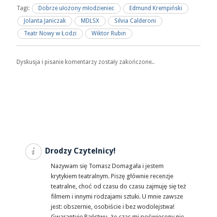
Tagi:
Dobrze ułożony młodzieniec
Edmund Krempiński
Jolanta Janiczak
MDLSX
Silvia Calderoni
Teatr Nowy w Łodzi
Wiktor Rubin
Dyskusja i pisanie komentarzy zostały zakończone..
Drodzy Czytelnicy!
Nazywam się Tomasz Domagała i jestem
krytykiem teatralnym. Piszę głównie recenzje
teatralne, choć od czasu do czasu zajmuję się też
filmem i innymi rodzajami sztuki. U mnie zawsze
jest: obszernie, osobiście i bez wodolejstwa!
Gwarantuję Państwu, że czas mi poświęcony nie