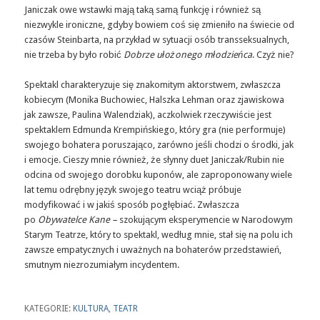
Janiczak owe wstawki mają taką samą funkcję i również są
niezwykle ironiczne, gdyby bowiem coś się zmieniło na świecie od
czasów Steinbarta, na przykład w sytuacji osób transseksualnych,
nie trzeba by było robić
Dobrze ułożonego młodzieńca
. Czyż nie?
Spektakl charakteryzuje się znakomitym aktorstwem, zwłaszcza
kobiecym (Monika Buchowiec, Halszka Lehman oraz zjawiskowa
jak zawsze, Paulina Walendziak), aczkolwiek rzeczywiście jest
spektaklem Edmunda Krempińskiego, który gra (nie performuje)
swojego bohatera poruszająco, zarówno jeśli chodzi o środki, jak
i emocje. Cieszy mnie również, że słynny duet Janiczak/Rubin nie
odcina od swojego dorobku kuponów, ale zaproponowany wiele
lat temu odrębny język swojego teatru wciąż próbuje
modyfikować i w jakiś sposób pogłębiać. Zwłaszcza
po
Obywatelce Kane –
szokującym eksperymencie w Narodowym
Starym Teatrze, który to spektakl, według mnie, stał się na polu ich
zawsze empatycznych i uważnych na bohaterów przedstawień,
smutnym niezrozumiałym incydentem.
KATEGORIE:
KULTURA
,
TEATR