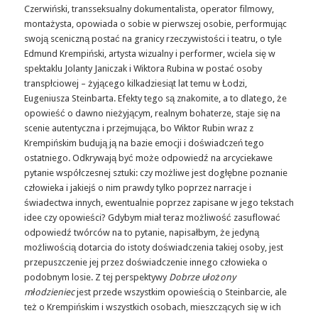
Czerwiński, transseksualny dokumentalista, operator filmowy,
montażysta, opowiada o sobie w pierwszej osobie, performując
swoją sceniczną postać na granicy rzeczywistości i teatru, o tyle
Edmund Krempiński, artysta wizualny i performer, wciela się w
spektaklu Jolanty Janiczak i Wiktora Rubina w postać osoby
transpłciowej – żyjącego kilkadziesiąt lat temu w Łodzi,
Eugeniusza Steinbarta. Efekty tego są znakomite, a to dlatego, że
opowieść o dawno nieżyjącym, realnym bohaterze, staje się na
scenie autentyczna i przejmująca, bo Wiktor Rubin wraz z
Krempińskim budują ją na bazie emocji i doświadczeń tego
ostatniego. Odkrywają być może odpowiedź na arcyciekawe
pytanie współczesnej sztuki: czy możliwe jest dogłębne poznanie
człowieka i jakiejś o nim prawdy tylko poprzez narracje i
świadectwa innych, ewentualnie poprzez zapisane w jego tekstach
idee czy opowieści? Gdybym miał teraz możliwość zasuflować
odpowiedź twórców na to pytanie, napisałbym, że jedyną
możliwością dotarcia do istoty doświadczenia takiej osoby, jest
przepuszczenie jej przez doświadczenie innego człowieka o
podobnym losie. Z tej perspektywy
Dobrze ułożony
młodzieniec
jest przede wszystkim opowieścią o Steinbarcie, ale
też o Krempińskim i wszystkich osobach, mieszczących się w ich