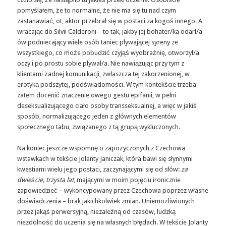
pomyślałem, że to normalne, że nie ma się tu nad czym
zastanawiać, ot, aktor przebrał się w postaci za kogoś innego. A
wracając do Silvii Calderoni – to tak, jakby jej bohater/ka odarł/a
ów podniecający wiele osób taniec pływającej syreny ze
wszystkiego, co może pobudzić czyjąś wyobraźnię, otworzył/a
oczy i po prostu sobie pływał/a. Nie nawiązując przy tym z
klientami żadnej komunikacji, zwłaszcza tej zakorzenionej, w
erotyką podszytej, podświadomości. W tym kontekście trzeba
zatem docenić znaczenie owego gestu epifanii, w pełni
deseksualizującego ciało osoby transseksualnej, a więc w jakiś
sposób, normalizującego jeden z głównych elementów
społecznego tabu, związanego z tą grupą wykluczonych.
Na koniec jeszcze wspomnę o zapożyczonych z Czechowa
wstawkach w tekście Jolanty Janiczak, która bawi się słynnymi
kwestiami wielu jego postaci, zaczynającymi się od słów:
za
dwieście, trzysta lat
, mającymi w moim pojęciu ironicznie
zapowiedzieć – wykoncypowany przez Czechowa poprzez własne
doświadczenia – brak jakichkolwiek zmian. Uniemożliwionych
przez jakąś perwersyjną, niezależną od czasów, ludzką
niezdolność do uczenia się na własnych błędach. W tekście Jolanty