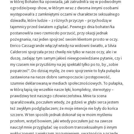
w której Bohater/ka opowiada, jak zatrudnił/a się w podwodnym
ogrodzie/peep show, w którym wraz z dwoma innymi osobami
występował/a z zamkniętymi oczami w charakterze seksualnego
dziwadła, które ludzie – z różnych przyczyn – przychodzą w
tajemnicy przed światem oglądać. Pewnego dnia bohater/ka
postanowił/a owo rzemiosło porzucić, przy okazji jednak
pożegnania, raz jeden spojrzeć swoim klientom prosto w oczy.
Enrico Cassagrande włączył wtedy na widowni światło, a Silvia
Calderoni spojrzała przez chwilę nie tylko w nasze oczy, ale i w
duszę, zadając tym samym jakieś niewypowiedziane pytanie, czy i
my czasem nie przyszliśmy na jej spektakl tylko po to, by „sobie
popatrzeć”. Do dzisiaj myślę, że owo spojrzenie to była pułapka
zastawiona na nasze dobre samopoczucie i postępowość,
szumnie deklarowaną w mediach społecznościowych. To pułapka,
w którą łapią się wszelkie nasze lęki, kompleksy, stereotypy –
prawdziwy test naszego człowieczeństwa. Mnie ta scena
sparaliżowała, poczułem wtedy, że gdzieś w głębi serca jestem
też zwykłym podglądaczem; że moje intencje nie były do końca
szczere. W ten sposób jednak dokonał się w moim myśleniu
przełom, wstyd bowiem, jaki wtedy poczułem już na zawsze
nauczył mnie przyglądać się osobom transseksualnym (i innym
wykluczonym) z większym zrozumieniem, uważnością a przede