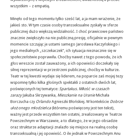
wszystkim – z empatią.
Minęło od tego momentu tylko sześć lat, a ja mam wrażenie, że
jakieś sto. W tym czasie osoby transseksualne zyskały w sferze
publicznej dużo większą widzialność. I choć prawicowe państwo
znacznie zwiększyło na nie publiczną presję, oficjalnie w pewnym
momencie szczując je ustami samego Jarosława Kaczyńskiego i
jego medialnych „szczekaczek”, ich sytuacja nieznacznie się w
społeczeństwie poprawiła. Choćby nawet z tego powodu, że ich
głos wreszcie został zauważony, a ich opowieści doczekały się
silnej reprezentacji w przestrzeni publicznej, choćby w kulturze.
Teatr w tej kwestii wydaje się liderem, na poparcie zaś mojej tezy
wspomnę tylko kilka głośnych spektakli z ostatnich dwóch lat,
poświęconych tej tematyce:
Spartakus. Miłość w czasach
zarazy
Jakuba Skrzywanka,
Mieszkanie na Uranie
Michała
Borczucha czy
Orlando
Agnieszki Błońskiej. W kontekście
Dobrze
ułożonego młodzieńca
(któremu poświęcony jest ten tekst),
ważny jest przede wszystkim ten ostatni, zrealizowany w Teatrze
Powszechnym w Warszawie, a to dlatego, że w jego obsadzie
oraz strukturze adaptacji znalazło się miejsce na realną osobę
transseksualną i jej opowieść. O ile jednak w Powszechnym Anu