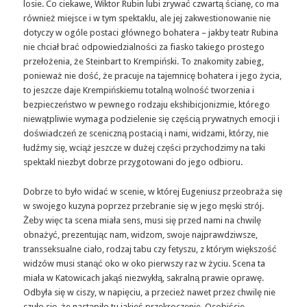
losie. Co ciekawe, Wiktor Rubin lubi zrywać czwartą ścianę, co ma
również miejsce i w tym spektaklu, ale jej zakwestionowanie nie
dotyczy w ogóle postaci głównego bohatera – jakby teatr Rubina
nie chciał brać odpowiedzialności za fiasko takiego prostego
przełożenia, że Steinbart to Krempiński. To znakomity zabieg,
ponieważ nie dość, że pracuje na tajemnicę bohatera i jego życia,
to jeszcze daje Krempińskiemu totalną wolność tworzenia i
bezpieczeństwo w pewnego rodzaju ekshibicjonizmie, którego
niewątpliwie wymaga podzielenie się częścią prywatnych emocji i
doświadczeń ze sceniczną postacią i nami, widzami, którzy, nie
łudźmy się, wciąż jeszcze w dużej części przychodzimy na taki
spektakl niezbyt dobrze przygotowani do jego odbioru.
Dobrze to było widać w scenie, w której Eugeniusz przeobraża się
w swojego kuzyna poprzez przebranie się w jego męski strój.
Żeby więc ta scena miała sens, musi się przed nami na chwilę
obnażyć, prezentując nam, widzom, swoje najprawdziwsze,
transseksualne ciało, rodzaj tabu czy fetyszu, z którym większość
widzów musi stanąć oko w oko pierwszy raz w życiu. Scena ta
miała w Katowicach jakąś niezwykłą, sakralną prawie oprawę.
Odbyła się w ciszy, w napięciu, a przecież nawet przez chwilę nie
czuło się, że nastąpiło tu jakieś przekroczenie. Osobiście