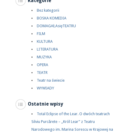
Kategorie
Bez kategorii
BOSKA KOMEDIA
DOMAGAŁAsięTEATRU
FILM
KULTURA
LITERATURA
MUZYKA
OPERA
TEATR
Teatr na świecie
WYWIADY
Ostatnie wpisy
Total Eclipse of the Lear. O dwóch teatrach
Silviu Purcărete – „Król Lear” z Teatru
Narodowego im. Marina Sorescu w Krajowej na