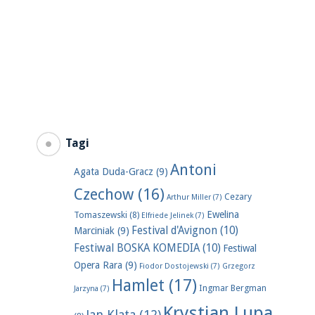
Tagi
Antoni
Agata Duda-Gracz
(9)
Czechow
(16)
Cezary
Arthur Miller
(7)
Ewelina
Tomaszewski
(8)
Elfriede Jelinek
(7)
Festival d'Avignon
(10)
Marciniak
(9)
Festiwal BOSKA KOMEDIA
(10)
Festiwal
Opera Rara
(9)
Fiodor Dostojewski
(7)
Grzegorz
Hamlet
(17)
Ingmar Bergman
Jarzyna
(7)
Krystian Lupa
Jan Klata
(12)