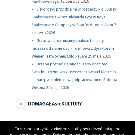
Pawlikowskiego
12 czerwca 2026
I skończyć przyjdzie mi w rozpaczy – o „Burzy”
Shakespeare’a w reż. Richarda Eyre w Royal
Shakespeare Company w Stratford-upon-Avon
7
czerwca 2026
Teraz właśnie musimy znaleźć to, co ty
możesz od siebie dać – rozmowa z dyrektorem
Wiener Festwochen, Milo Rauem
29 maja 2026
Trzeba poznać ciemność, żeby dostrzec
światło – rozmowa z reżyserem świateł Marcello
Lumacą, wieloletnim współpracownikiem Roberta
Wilsona
25 maja 2026
DOMAGAŁAsieKULTURY
Ta strona korzysta z ciasteczek aby świadczyć usługi na
najwyższym poziomie. Dalsze korzystanie ze strony oznacza,