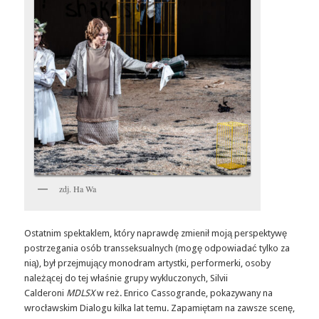
zdj. Ha Wa
Ostatnim spektaklem, który naprawdę zmienił moją perspektywę
postrzegania osób transseksualnych (mogę odpowiadać tylko za
nią), był przejmujący monodram artystki, performerki, osoby
należącej do tej właśnie grupy wykluczonych, Silvii
Calderoni
MDLSX
w reż. Enrico Cassogrande, pokazywany na
wrocławskim Dialogu kilka lat temu. Zapamiętam na zawsze scenę,