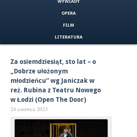
WYWIADY
OPERA
FILM
LITERATURA
Za osiemdziesiąt, sto lat – o
„Dobrze ułożonym
młodzieńcu” wg Janiczak w
reż. Rubina z Teatru Nowego
w Łodzi (Open The Door)
24 czerwca 2023