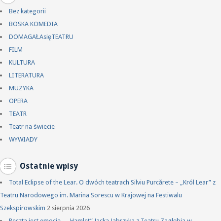
Bez kategorii
BOSKA KOMEDIA
DOMAGAŁAsięTEATRU
FILM
KULTURA
LITERATURA
MUZYKA
OPERA
TEATR
Teatr na świecie
WYWIADY
Ostatnie wpisy
Total Eclipse of the Lear. O dwóch teatrach Silviu Purcărete – „Król Lear” z
Teatru Narodowego im. Marina Sorescu w Krajowej na Festiwalu
Szekspirowskim
2 sierpnia 2026
Reszta jest emocją – „Hamlet” Jacka Jabrzyka z Teatru Zagłębia w