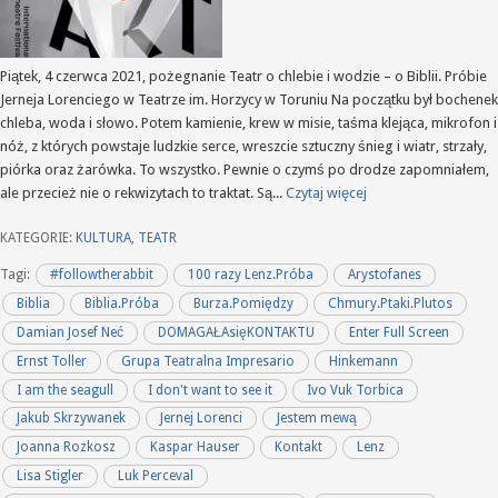
Piątek, 4 czerwca 2021, pożegnanie Teatr o chlebie i wodzie – o Biblii. Próbie
Jerneja Lorenciego w Teatrze im. Horzycy w Toruniu Na początku był bochenek
chleba, woda i słowo. Potem kamienie, krew w misie, taśma klejąca, mikrofon i
nóż, z których powstaje ludzkie serce, wreszcie sztuczny śnieg i wiatr, strzały,
piórka oraz żarówka. To wszystko. Pewnie o czymś po drodze zapomniałem,
ale przecież nie o rekwizytach to traktat. Są...
Czytaj więcej
KATEGORIE:
KULTURA
,
TEATR
Tagi:
#followtherabbit
100 razy Lenz.Próba
Arystofanes
Biblia
Biblia.Próba
Burza.Pomiędzy
Chmury.Ptaki.Plutos
Damian Josef Neć
DOMAGAŁAsięKONTAKTU
Enter Full Screen
Ernst Toller
Grupa Teatralna Impresario
Hinkemann
I am the seagull
I don't want to see it
Ivo Vuk Torbica
Jakub Skrzywanek
Jernej Lorenci
Jestem mewą
Joanna Rozkosz
Kaspar Hauser
Kontakt
Lenz
Lisa Stigler
Luk Perceval