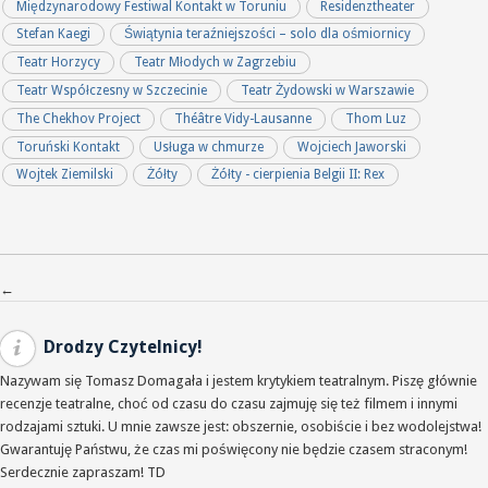
Międzynarodowy Festiwal Kontakt w Toruniu
Residenztheater
Stefan Kaegi
Świątynia teraźniejszości – solo dla ośmiornicy
Teatr Horzycy
Teatr Młodych w Zagrzebiu
Teatr Współczesny w Szczecinie
Teatr Żydowski w Warszawie
The Chekhov Project
Théâtre Vidy-Lausanne
Thom Luz
Toruński Kontakt
Usługa w chmurze
Wojciech Jaworski
Wojtek Ziemilski
Żółty
Żółty - cierpienia Belgii II: Rex
Nawigacja po wpisach
←
Drodzy Czytelnicy!
Nazywam się Tomasz Domagała i jestem krytykiem teatralnym. Piszę głównie
recenzje teatralne, choć od czasu do czasu zajmuję się też filmem i innymi
rodzajami sztuki. U mnie zawsze jest: obszernie, osobiście i bez wodolejstwa!
Gwarantuję Państwu, że czas mi poświęcony nie będzie czasem straconym!
Serdecznie zapraszam! TD