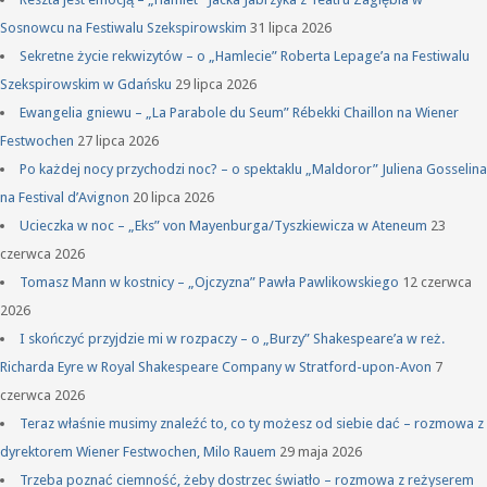
Sosnowcu na Festiwalu Szekspirowskim
31 lipca 2026
Sekretne życie rekwizytów – o „Hamlecie” Roberta Lepage’a na Festiwalu
Szekspirowskim w Gdańsku
29 lipca 2026
Ewangelia gniewu – „La Parabole du Seum” Rébekki Chaillon na Wiener
Festwochen
27 lipca 2026
Po każdej nocy przychodzi noc? – o spektaklu „Maldoror” Juliena Gosselina
na Festival d’Avignon
20 lipca 2026
Ucieczka w noc – „Eks” von Mayenburga/Tyszkiewicza w Ateneum
23
czerwca 2026
Tomasz Mann w kostnicy – „Ojczyzna” Pawła Pawlikowskiego
12 czerwca
2026
I skończyć przyjdzie mi w rozpaczy – o „Burzy” Shakespeare’a w reż.
Richarda Eyre w Royal Shakespeare Company w Stratford-upon-Avon
7
czerwca 2026
Teraz właśnie musimy znaleźć to, co ty możesz od siebie dać – rozmowa z
dyrektorem Wiener Festwochen, Milo Rauem
29 maja 2026
Trzeba poznać ciemność, żeby dostrzec światło – rozmowa z reżyserem