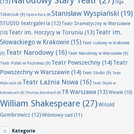
Narodowy Stary Teatr
(27)
(15)
Olga
Stanisław Wyspiański
(19)
Tokarczuk
(9)
Opera Rara
(8)
STUDIO teatrgaleria
(12)
Teatr Dramatyczny w Warszawie
Teatr im.
Teatr im. Horzycy w Toruniu
(13)
(10)
Słowackiego w Krakowie
(15)
Teatr Ludowy w Krakowie
Teatr Narodowy
(16)
(9)
Teatr Narodowy w Warszawie
(9)
Teatr Powszechny
(14)
Teatr
Teatr Polski w Poznaniu
(9)
Powszechny w Warszawie
(14)
Teatr Studio
(9)
Teatr
Teatr Łaźnia Nowa
(16)
Wybrzeże
(8)
Teatr Śląski w
TR Warszawa
(13)
Wesele
(10)
Katowicach
(8)
Thomas Bernhard
(8)
William Shakespeare
(27)
Witold
Gombrowicz
(12)
Wiśniowy sad
(11)
Kategorie