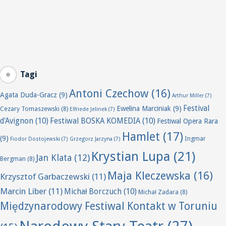
Tagi
Antoni Czechow
(16)
Agata Duda-Gracz
(9)
Arthur Miller
(7)
Festival
Ewelina Marciniak
(9)
Cezary Tomaszewski
(8)
Elfriede Jelinek
(7)
d'Avignon
(10)
Festiwal BOSKA KOMEDIA
(10)
Festiwal Opera Rara
Hamlet
(17)
(9)
Ingmar
Fiodor Dostojewski
(7)
Grzegorz Jarzyna
(7)
Krystian Lupa
(21)
Jan Klata
(12)
Bergman
(8)
Maja Kleczewska
(16)
Krzysztof Garbaczewski
(11)
Marcin Liber
(11)
Michał Borczuch
(10)
Michał Zadara
(8)
Międzynarodowy Festiwal Kontakt w Toruniu