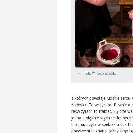
zdj. Wojtek Szabelski
z których powstaje ludzkie serce, w
żarówka. To wszystko. Pewnie o c
rekwizytach to traktat. Są one wa
jedną z piękniejszych teatralnych h
biblijna, użyta w spektaklu (los H
powszechnie znana. Jakby tego by