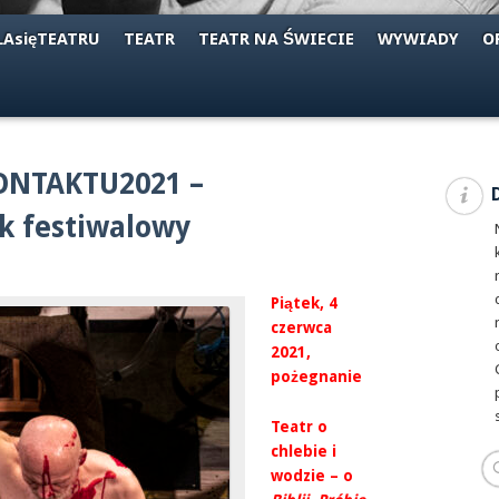
AsięTEATRU
TEATR
TEATR NA ŚWIECIE
WYWIADY
O
NTAKTU2021 –
ik festiwalowy
Piątek, 4
czerwca
2021,
pożegnanie
Teatr o
chlebie i
wodzie – o