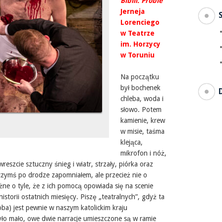
Biblii. Próbie
Jerneja
Lorenciego
w Teatrze
im. Horzycy
w Toruniu
Na początku
był bochenek
chleba, woda i
słowo. Potem
kamienie, krew
w misie, taśma
klejąca,
mikrofon i nóż,
reszcie sztuczny śnieg i wiatr, strzały, piórka oraz
zymś po drodze zapomniałem, ale przecież nie o
żne o tyle, że z ich pomocą opowiada się na scenie
istorii ostatnich miesięcy. Piszę „teatralnych”, gdyż ta
ioba) jest pewnie w naszym katolickim kraju
ło mało, owe dwie narracje umieszczone są w ramie