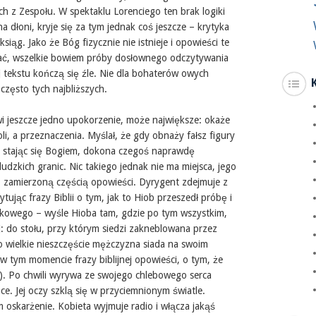
h z Zespołu. W spektaklu Lorenciego ten brak logiki
a dłoni, kryje się za tym jednak coś jeszcze – krytyka
iąg. Jako że Bóg fizycznie nie istnieje i opowieści te
żać, wszelkie bowiem próby dosłownego odczytywania
 jej tekstu kończą się źle. Nie dla bohaterów owych
 często tych najbliższych.
wi jeszcze jedno upokorzenie, może największe: okaże
oli, a przeznaczenia. Myślał, że gdy obnaży fałsz figury
m stając się Bogiem, dokona czegoś naprawdę
ludzkich granic. Nic takiego jednak nie ma miejsca, jego
 zamierzoną częścią opowieści. Dyrygent zdejmuje z
ytując frazy Biblii o tym, jak to Hiob przeszedł próbę i
tkowego – wyśle Hioba tam, gdzie po tym wszystkim,
ej: do stołu, przy którym siedzi zakneblowana przez
o wielkie nieszczęście mężczyzna siada na swoim
ą w tym momencie frazy biblijnej opowieści, o tym, że
e). Po chwili wyrywa ze swojego chlebowego serca
ce. Jej oczy szklą się w przyciemnionym światle.
m oskarżenie. Kobieta wyjmuje radio i włącza jakąś