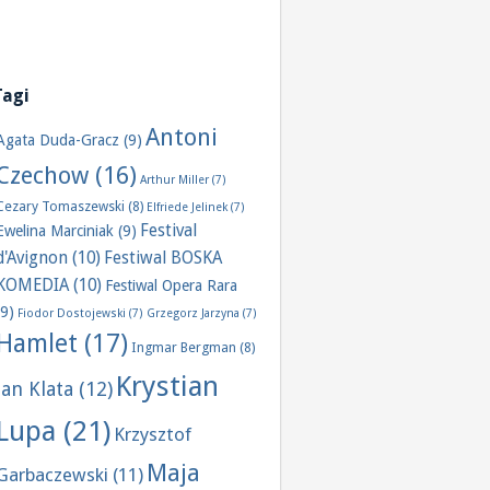
Tagi
Antoni
Agata Duda-Gracz
(9)
Czechow
(16)
Arthur Miller
(7)
Cezary Tomaszewski
(8)
Elfriede Jelinek
(7)
Festival
Ewelina Marciniak
(9)
d'Avignon
(10)
Festiwal BOSKA
KOMEDIA
(10)
Festiwal Opera Rara
(9)
Fiodor Dostojewski
(7)
Grzegorz Jarzyna
(7)
Hamlet
(17)
Ingmar Bergman
(8)
Krystian
Jan Klata
(12)
Lupa
(21)
Krzysztof
Maja
Garbaczewski
(11)