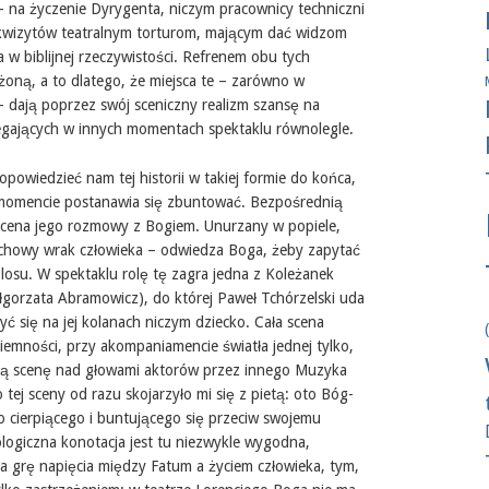
– na życzenie Dyrygenta, niczym pracownicy techniczni
kwizytów teatralnym torturom, mającym dać widzom
 w biblijnej rzeczywistości. Refrenem obu tych
żoną, a to dlatego, że miejsca te – zarówno w
 – dają poprzez swój sceniczny realizm szansę na
biegających w innych momentach spektaklu równolegle.
opowiedzieć nam tej historii w takiej formie do końca,
momencie postanawia się zbuntować. Bezpośrednią
 scena jego rozmowy z Bogiem. Unurzany w popiele,
uchowy wrak człowieka – odwiedza Boga, żeby zapytać
 losu. W spektaklu rolę tę zagra jedna z Koleżanek
łgorzata Abramowicz), do której Paweł Tchórzelski uda
yć się na jej kolanach niczym dziecko. Cała scena
ciemności, przy akompaniamencie światła jednej tylko,
ałą scenę nad głowami aktorów przez innego Muzyka
tej sceny od razu skojarzyło mi się z pietą: oto Bóg-
 cierpiącego i buntującego się przeciw swojemu
ologiczna konotacja jest tu niezwykle wygodna,
 grę napięcia między Fatum a życiem człowieka, tym,