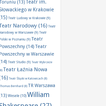
Teatr im.
Toruniu
(13)
Słowackiego w Krakowie
(15)
Teatr Ludowy w Krakowie
(9)
Teatr Narodowy
(16)
Teatr
Narodowy w Warszawie
(9)
Teatr
Teatr
Polski w Poznaniu
(9)
Powszechny
(14)
Teatr
Powszechny w Warszawie
(14)
Teatr Studio
(9)
Teatr Wybrzeże
Teatr Łaźnia Nowa
(8)
(16)
Teatr Śląski w Katowicach
(8)
TR Warszawa
Thomas Bernhard
(8)
William
(13)
Wesele
(10)
Shakespeare
(27)