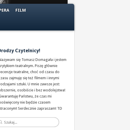
PERA
FILM
Drodzy Czytelnicy!
Nazywam się Tomasz Domagała i jestem
krytykiem teatralnym. Piszę głównie
recenzje teatralne, choć od czasu do
czasu zajmuję się też filmem i innymi
rodzajami sztuki. U mnie zawsze jest:
obszernie, osobiście i bez wodolejstwa!
Gwarantuję Państwu, że czas mi
poświęcony nie będzie czasem
straconym! Serdecznie zapraszam! TD