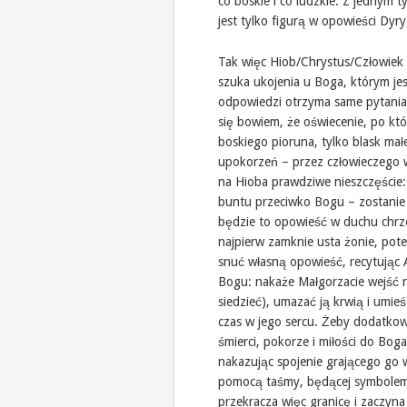
co boskie i co ludzkie. Z jednym 
jest tylko figurą w opowieści Dyr
Tak więc Hiob/Chrystus/Człowiek 
szuka ukojenia u Boga, którym jes
odpowiedzi otrzyma same pytania.
się bowiem, że oświecenie, po któ
boskiego pioruna, tylko blask mał
upokorzeń – przez człowieczego w
na Hioba prawdziwe nieszczęście: 
buntu przeciwko Bogu – zostanie 
będzie to opowieść w duchu chrze
najpierw zamknie usta żonie, pot
snuć własną opowieść, recytując Ap
Bogu: nakaże Małgorzacie wejść n
siedzieć), umazać ją krwią i umieś
czas w jego sercu. Żeby dodatko
śmierci, pokorze i miłości do Boga
nakazując spojenie grającego go 
pomocą taśmy, będącej symbolem 
przekracza więc granicę i zaczyn