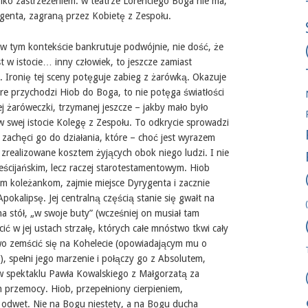
tylko zastrzeżeniem: w teatrze Lorenciego Boga nie ma,
ygenta, zagraną przez Kobietę z Zespołu.
w tym kontekście bankrutuje podwójnie, nie dość, że
t w istocie… inny człowiek, to jeszcze zamiast
 Ironię tej sceny potęguje zabieg z żarówką. Okazuje
re przychodzi Hiob do Boga, to nie potęga światłości
ej żaróweczki, trzymanej jeszcze – jakby mało było
 swej istocie Kolegę z Zespołu. To odkrycie sprowadzi
zachęci go do działania, które – choć jest wyrazem
zrealizowane kosztem żyjących obok niego ludzi. I nie
ścijańskim, lecz raczej starotestamentowym. Hiob
em koleżankom, zajmie miejsce Dyrygenta i zacznie
okalipsę. Jej centralną częścią stanie się gwałt na
a stół, „w swoje buty” (wcześniej on musiał tam
cić w jej ustach strzałę, których całe mnóstwo tkwi cały
wo zemścić się na Kohelecie (opowiadającym mu o
), spełni jego marzenie i połączy go z Absolutem,
w spektaklu Pawła Kowalskiego z Małgorzatą za
przemocy. Hiob, przepełniony cierpieniem,
a odwet. Nie na Bogu niestety, a na Bogu ducha