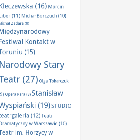
Kleczewska
(16)
Marcin
Liber
(11)
Michał Borczuch
(10)
Michał Zadara
(8)
Międzynarodowy
Festiwal Kontakt w
Toruniu
(15)
Narodowy Stary
Teatr
(27)
Olga Tokarczuk
Stanisław
(9)
Opera Rara
(8)
Wyspiański
(19)
STUDIO
teatrgaleria
(12)
Teatr
Dramatyczny w Warszawie
(10)
Teatr im. Horzycy w