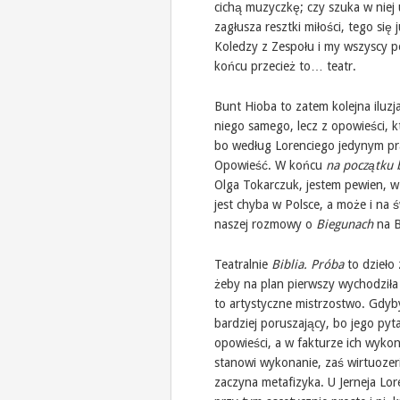
cichą muzyczkę; czy szuka w niej u
zagłusza resztki miłości, tego się 
Koledzy z Zespołu i my wszyscy p
końcu przecież to… teatr.
Bunt Hioba to zatem kolejna iluzj
niego samego, lecz z opowieści, kt
bo według Lorenciego jedynym p
Opowieść. W końcu
na początku 
Olga Tokarczuk, jestem pewien, 
jest chyba w Polsce, a może i na 
naszej rozmowy o
Biegunach
na B
Teatralnie
Biblia. Próba
to dzieło 
żeby na plan pierwszy wychodziła 
to artystyczne mistrzostwo. Gdyby
bardziej poruszający, bo jego pyta
opowieści, a w fakturze ich wykona
stanowi wykonanie, zaś wirtuozeri
zaczyna metafizyka. U Jerneja Lor