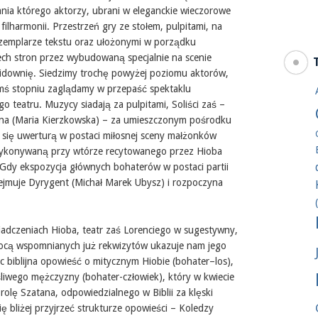
ia którego aktorzy, ubrani w eleganckie wieczorowe
filharmonii. Przestrzeń gry ze stołem, pulpitami, na
gzemplarze tekstu oraz ułożonymi w porządku
rech stron przez wybudowaną specjalnie na scenie
idownię. Siedzimy trochę powyżej poziomu aktorów,
imś stopniu zaglądamy w przepaść spektaklu
o teatru. Muzycy siadają za pulpitami, Soliści zaś –
żona (Maria Kierzkowska) – za umieszczonym pośrodku
a się uwerturą w postaci miłosnej sceny małżonków
wykonywaną przy wtórze recytowanego przez Hioba
 Gdy ekspozycja głównych bohaterów w postaci partii
zejmuje Dyrygent (Michał Marek Ubysz) i rozpoczyna
adczeniach Hioba, teatr zaś Lorenciego w sugestywny,
ocą wspomnianych już rekwizytów ukazuje nam jego
ęc biblijna opowieść o mitycznym Hiobie (bohater–los),
ęśliwego mężczyzny (bohater-człowiek), który w kwiecie
 rolę Szatana, odpowiedzialnego w Biblii za klęski
się bliżej przyjrzeć strukturze opowieści – Koledzy