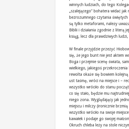
winnych ludziach, do tego Kolegac
„szalejącego” bohatera widać jak n
bezrozumnego czytania świętych ks
są tylko metaforami, należy uwa
Biblii i działania zgodnie z literą
ksiąg, lecz dla prawdziwych ludzi,
W finale przyjdzie przeżyć Hiobo
się, że jego bunt nie jest aktem w
Boga i przejmie scenę świata, sa
wielkiego, jakiegoś przekroczenia 
rewolta okaże się bowiem kolejną
ust taśmę, wróci na miejsce i – rec
wszystko wróciło do stanu począ
co się stało, będzie mu najtrudni
niego żona. Wyglądający jak jedn
miejscu i milczy (ironicznie brzmi
wszystko wróciło na swoje miejsc
kawałek i podaje go swojej małżon
Okruch chleba leży na stole niczy