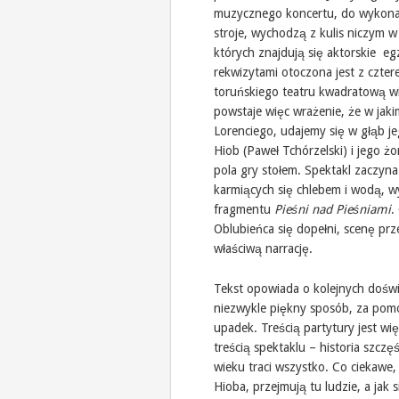
muzycznego koncertu, do wykonan
stroje, wychodzą z kulis niczym w 
których znajdują się aktorskie e
rekwizytami otoczona jest z czte
toruńskiego teatru kwadratową w
powstaje więc wrażenie, że w jak
Lorenciego, udajemy się w głąb jeg
Hiob (Paweł Tchórzelski) i jego 
pola gry stołem. Spektakl zaczyn
karmiących się chlebem i wodą, 
fragmentu
Pieśni nad Pieśniami
.
Oblubieńca się dopełni, scenę pr
właściwą narrację.
Tekst opowiada o kolejnych doświ
niezwykle piękny sposób, za pom
upadek. Treścią partytury jest wi
treścią spektaklu – historia szcz
wieku traci wszystko. Co ciekawe,
Hioba, przejmują tu ludzie, a jak 