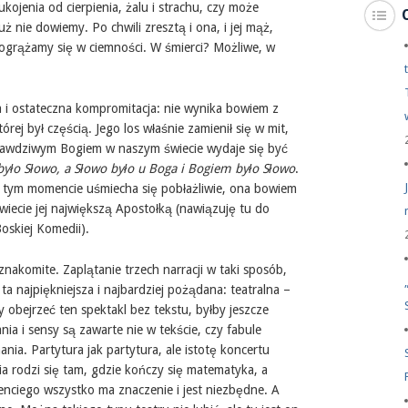
kojenia od cierpienia, żalu i strachu, czy może
już nie dowiemy. Po chwili zresztą i ona, i jej mąż,
ogrążamy się w ciemności. W śmierci? Możliwe, w
a i ostateczna kompromitacja: nie wynika bowiem z
órej był częścią. Jego los właśnie zamienił się w mit,
rawdziwym Bogiem w naszym świecie wydaje się być
było Słowo, a Słowo było u Boga i Bogiem było Słowo
.
w tym momencie uśmiecha się pobłażliwie, ona bowiem
świecie jej największą Apostołką (nawiązuję tu do
oskiej Komedii).
znakomite. Zaplątanie trzech narracji w taki sposób,
ta najpiękniejsza i najbardziej pożądana: teatralna –
 obejrzeć ten spektakl bez tekstu, byłby jeszcze
nia i sensy są zawarte nie w tekście, czy fabule
nia. Partytura jak partytura, ale istotę koncertu
a rodzi się tam, gdzie kończy się matematyka, a
enciego wszystko ma znaczenie i jest niezbędne. A