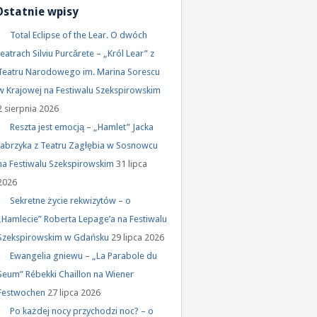
Ostatnie wpisy
Total Eclipse of the Lear. O dwóch
teatrach Silviu Purcărete – „Król Lear” z
Teatru Narodowego im. Marina Sorescu
w Krajowej na Festiwalu Szekspirowskim
2 sierpnia 2026
Reszta jest emocją – „Hamlet” Jacka
Jabrzyka z Teatru Zagłębia w Sosnowcu
na Festiwalu Szekspirowskim
31 lipca
2026
Sekretne życie rekwizytów – o
„Hamlecie” Roberta Lepage’a na Festiwalu
Szekspirowskim w Gdańsku
29 lipca 2026
Ewangelia gniewu – „La Parabole du
Seum” Rébekki Chaillon na Wiener
Festwochen
27 lipca 2026
Po każdej nocy przychodzi noc? – o