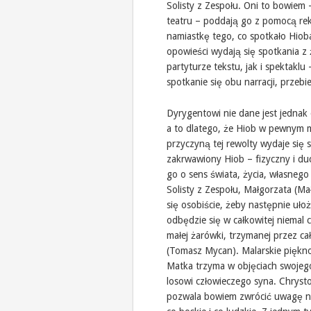
Solisty z Zespołu. Oni to bowiem 
teatru – poddają go z pomocą re
namiastkę tego, co spotkało Hioba
opowieści wydają się spotkania z 
partyturze tekstu, jak i spektaklu
spotkanie się obu narracji, prze
Dyrygentowi nie dane jest jednak 
a to dlatego, że Hiob w pewnym 
przyczyną tej rewolty wydaje się
zakrwawiony Hiob – fizyczny i d
go o sens świata, życia, własnego
Solisty z Zespołu, Małgorzata (Ma
się osobiście, żeby następnie ułoż
odbędzie się w całkowitej niemal 
małej żarówki, trzymanej przez c
(Tomasz Mycan). Malarskie piękno 
Matka trzyma w objęciach swojego
losowi człowieczego syna. Chryst
pozwala bowiem zwrócić uwagę na