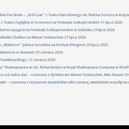
 Silviu Purcărete – „Król Lear” z Teatru Narodowego im. Marina Sorescu w Kraj
ka z Teatru Zagłębia w Sosnowcu na Festiwalu Szekspirowskim
31 lipca 2026
oberta Lepage’a na Festiwalu Szekspirowskim w Gdańsku
29 lipca 2026
Rébekki Chaillon na Wiener Festwochen
27 lipca 2026
u „Maldoror” Juliena Gosselina na Festival d’Avignon
20 lipca 2026
szkiewicza w Ateneum
23 czerwca 2026
a Pawlikowskiego
12 czerwca 2026
rzy” Shakespeare’a w reż. Richarda Eyre w Royal Shakespeare Company w Stra
żesz od siebie dać – rozmowa z dyrektorem Wiener Festwochen, Milo Rauem
29
atło – rozmowa z reżyserem świateł Marcello Lumacą, wieloletnim współprac