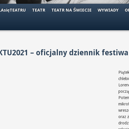
AsięTEATRU
TEATR
TEATR NA ŚWIECIE
WYWIADY
O
2021 – oficjalny dziennik festiw
Piąte
chlebi
Loren
począ
Potem
mikrof
wreszc
oraz 
drodz