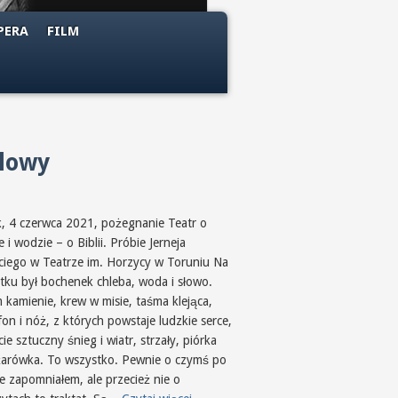
PERA
FILM
alowy
k, 4 czerwca 2021, pożegnanie Teatr o
e i wodzie – o Biblii. Próbie Jerneja
ciego w Teatrze im. Horzycy w Toruniu Na
tku był bochenek chleba, woda i słowo.
 kamienie, krew w misie, taśma klejąca,
on i nóż, z których powstaje ludzkie serce,
ie sztuczny śnieg i wiatr, strzały, piórka
żarówka. To wszystko. Pewnie o czymś po
e zapomniałem, ale przecież nie o