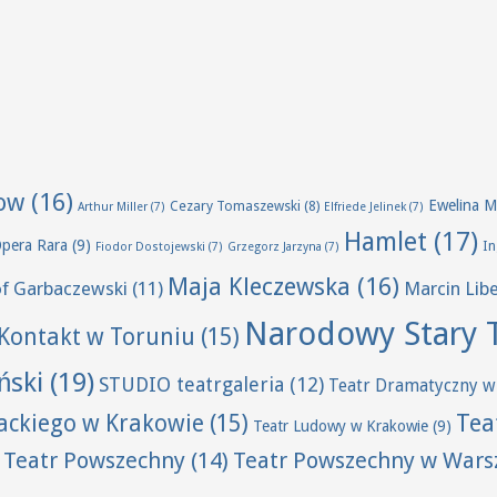
ow
(16)
Ewelina M
Cezary Tomaszewski
(8)
Arthur Miller
(7)
Elfriede Jelinek
(7)
Hamlet
(17)
Opera Rara
(9)
I
Fiodor Dostojewski
(7)
Grzegorz Jarzyna
(7)
Maja Kleczewska
(16)
of Garbaczewski
(11)
Marcin Lib
Narodowy Stary 
Kontakt w Toruniu
(15)
ński
(19)
STUDIO teatrgaleria
(12)
Teatr Dramatyczny w
Tea
wackiego w Krakowie
(15)
Teatr Ludowy w Krakowie
(9)
Teatr Powszechny
(14)
Teatr Powszechny w Wars