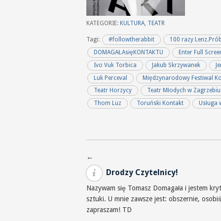
KATEGORIE:
KULTURA
,
TEATR
Tagi:
#followtherabbit
100 razy Lenz.Pró
DOMAGAŁAsięKONTAKTU
Enter Full Scree
Ivo Vuk Torbica
Jakub Skrzywanek
Je
Luk Perceval
Międzynarodowy Festiwal Ko
Teatr Horzycy
Teatr Młodych w Zagrzebiu
Thom Luz
Toruński Kontakt
Usługa 
Nawigacja po wpisach
←
Drodzy Czytelnicy!
Nazywam się Tomasz Domagała i jestem krytyk
sztuki. U mnie zawsze jest: obszernie, osob
zapraszam! TD