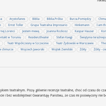
rekwiz
ba
Arystofanes
Biblia
Biblia.Próba
Burza.Pomiędzy
Chmur
n
Ernst Toller
Grupa Teatralna Impresario
Hinkemann
I am th
rnej Lorenci
Jestem mewą
Joanna Rozkosz
Kaspar Hauser
Kon
ntakt w Toruniu
Residenztheater
Stefan Kaegi
Świątynia teraźniej
Teatr Współczesny w Szczecinie
Teatr Żydowski w Warszawie
The
w chmurze
Wojciech Jaworski
Wojtek Ziemilski
Żółty
Żółty - ci
iem teatralnym. Piszę głównie recenzje teatralne, choć od czasu do czas
iście i bez wodolejstwa! Gwarantuję Państwu, że czas mi poświęcony nie 