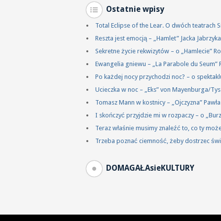
Ostatnie wpisy
Total Eclipse of the Lear. O dwóch teatrach
Reszta jest emocją – „Hamlet” Jacka Jabrzy
Sekretne życie rekwizytów – o „Hamlecie” R
Ewangelia gniewu – „La Parabole du Seum” 
Po każdej nocy przychodzi noc? – o spektakl
Ucieczka w noc – „Eks” von Mayenburga/Ty
Tomasz Mann w kostnicy – „Ojczyzna” Pawł
I skończyć przyjdzie mi w rozpaczy – o „Bu
Teraz właśnie musimy znaleźć to, co ty mo
Trzeba poznać ciemność, żeby dostrzec świ
DOMAGAŁAsieKULTURY