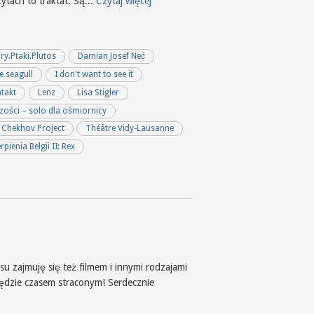
ytach to traktat. Są...
Czytaj więcej
y.Ptaki.Plutos
Damian Josef Neć
e seagull
I don't want to see it
takt
Lenz
Lisa Stigler
szości – solo dla ośmiornicy
 Chekhov Project
Théâtre Vidy-Lausanne
erpienia Belgii II: Rex
u zajmuję się też filmem i innymi rodzajami
będzie czasem straconym! Serdecznie