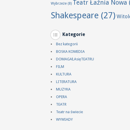
Teatr Łaźnia Nowa
Wybrzeże
(8)
Shakespeare
(27)
Wito
Kategorie
Bez kategorii
BOSKA KOMEDIA
DOMAGAŁAsięTEATRU
FILM
KULTURA
LITERATURA
MUZYKA
OPERA
TEATR
Teatr na świecie
WYWIADY