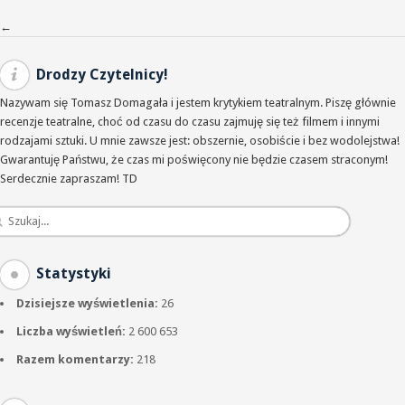
Nawigacja po wpisach
←
Drodzy Czytelnicy!
Nazywam się Tomasz Domagała i jestem krytykiem teatralnym. Piszę głównie
recenzje teatralne, choć od czasu do czasu zajmuję się też filmem i innymi
rodzajami sztuki. U mnie zawsze jest: obszernie, osobiście i bez wodolejstwa!
Gwarantuję Państwu, że czas mi poświęcony nie będzie czasem straconym!
Serdecznie zapraszam! TD
Statystyki
Dzisiejsze wyświetlenia:
26
Liczba wyświetleń:
2 600 653
Razem komentarzy:
218