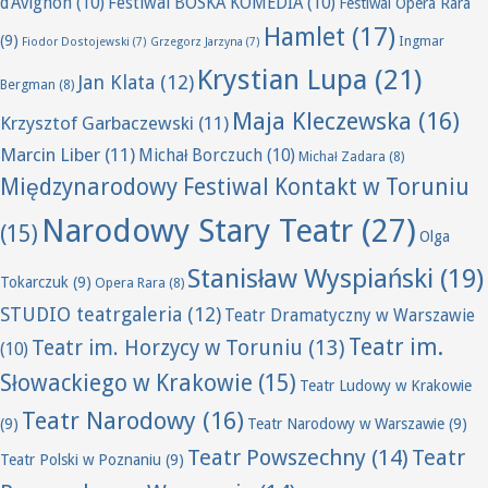
d'Avignon
(10)
Festiwal BOSKA KOMEDIA
(10)
Festiwal Opera Rara
Hamlet
(17)
(9)
Ingmar
Fiodor Dostojewski
(7)
Grzegorz Jarzyna
(7)
Krystian Lupa
(21)
Jan Klata
(12)
Bergman
(8)
Maja Kleczewska
(16)
Krzysztof Garbaczewski
(11)
Marcin Liber
(11)
Michał Borczuch
(10)
Michał Zadara
(8)
Międzynarodowy Festiwal Kontakt w Toruniu
Narodowy Stary Teatr
(27)
(15)
Olga
Stanisław Wyspiański
(19)
Tokarczuk
(9)
Opera Rara
(8)
STUDIO teatrgaleria
(12)
Teatr Dramatyczny w Warszawie
Teatr im.
Teatr im. Horzycy w Toruniu
(13)
(10)
Słowackiego w Krakowie
(15)
Teatr Ludowy w Krakowie
Teatr Narodowy
(16)
(9)
Teatr Narodowy w Warszawie
(9)
Teatr Powszechny
(14)
Teatr
Teatr Polski w Poznaniu
(9)