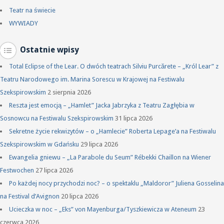
Teatr na świecie
WYWIADY
Ostatnie wpisy
Total Eclipse of the Lear. O dwóch teatrach Silviu Purcărete – „Król Lear” z
Teatru Narodowego im. Marina Sorescu w Krajowej na Festiwalu
Szekspirowskim
2 sierpnia 2026
Reszta jest emocją – „Hamlet” Jacka Jabrzyka z Teatru Zagłębia w
Sosnowcu na Festiwalu Szekspirowskim
31 lipca 2026
Sekretne życie rekwizytów – o „Hamlecie” Roberta Lepage’a na Festiwalu
Szekspirowskim w Gdańsku
29 lipca 2026
Ewangelia gniewu – „La Parabole du Seum” Rébekki Chaillon na Wiener
Festwochen
27 lipca 2026
Po każdej nocy przychodzi noc? – o spektaklu „Maldoror” Juliena Gosselina
na Festival d’Avignon
20 lipca 2026
Ucieczka w noc – „Eks” von Mayenburga/Tyszkiewicza w Ateneum
23
czerwca 2026