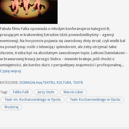
Fabuła filmu Falka opowiada o młodym konferansjerze kategorii B,
pracującym w krakowskiej Estradzie (dziś powiedzielibyśmy – agencji
eventowej). Na horyzoncie pojawia się zawodowy złoty strzał, czyli wielki bal
na ponad tysiąc osób z telewizją i splendorem, ale żeby otrzymać takie
zlecenie, trzeba być na absolutnym zawodowym topie. Lutkowi Danielakowi –
w brawurowej kreacji Jerzego Stuhra – niewiele brakuje, jeśli chodzi o
umiejętności, ale bardzo dużo z perspektywy znajomości i profesjonalnej...
Czytaj więcej
KATEGORIE:
DOMAGAŁAsięTEATRU
,
KULTURA
,
TEATR
Tagi:
Feliks Falk
Jerzy Stuhr
Marcin Liber
Teatr im. Kochanowskiego w Opolu
Teatr Kochanowskiego w Opolu
Wodzirej