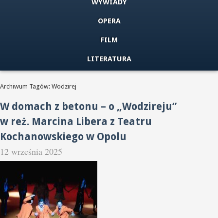
WYWIADY
OPERA
FILM
LITERATURA
Archiwum Tagów: Wodzirej
W domach z betonu – o „Wodzireju”
w reż. Marcina Libera z Teatru
Kochanowskiego w Opolu
12 września 2025