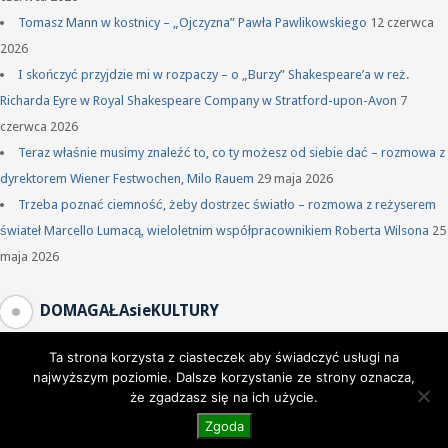
Tomasz Mann w kostnicy – „Ojczyzna” Pawła Pawlikowskiego
12 czerwca
2026
I skończyć przyjdzie mi w rozpaczy – o „Burzy” Shakespeare’a w reż.
Richarda Eyre w Royal Shakespeare Company w Stratford-upon-Avon
7
czerwca 2026
Teraz właśnie musimy znaleźć to, co ty możesz od siebie dać – rozmowa z
dyrektorem Wiener Festwochen, Milo Rauem
29 maja 2026
Trzeba poznać ciemność, żeby dostrzec światło – rozmowa z reżyserem
świateł Marcello Lumacą, wieloletnim współpracownikiem Roberta Wilsona
25
maja 2026
DOMAGAŁAsieKULTURY
Ta strona korzysta z ciasteczek aby świadczyć usługi na
najwyższym poziomie. Dalsze korzystanie ze strony oznacza,
że zgadzasz się na ich użycie.
Zgoda