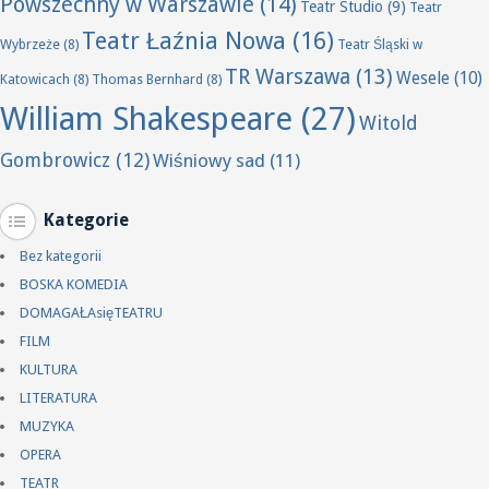
Powszechny w Warszawie
(14)
Teatr Studio
(9)
Teatr
Teatr Łaźnia Nowa
(16)
Wybrzeże
(8)
Teatr Śląski w
TR Warszawa
(13)
Wesele
(10)
Katowicach
(8)
Thomas Bernhard
(8)
William Shakespeare
(27)
Witold
Gombrowicz
(12)
Wiśniowy sad
(11)
Kategorie
Bez kategorii
BOSKA KOMEDIA
DOMAGAŁAsięTEATRU
FILM
KULTURA
LITERATURA
MUZYKA
OPERA
TEATR