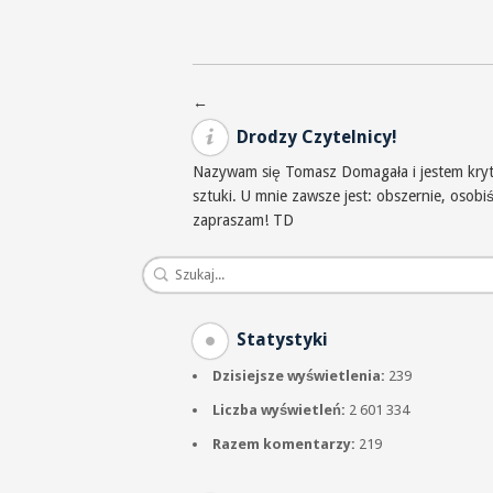
Nawigacja po wpisach
←
Drodzy Czytelnicy!
Nazywam się Tomasz Domagała i jestem krytyk
sztuki. U mnie zawsze jest: obszernie, osob
zapraszam! TD
Statystyki
Dzisiejsze wyświetlenia:
239
Liczba wyświetleń:
2 601 334
Razem komentarzy:
219