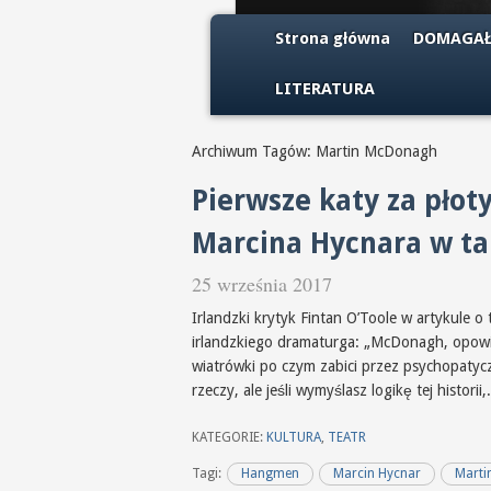
Strona główna
DOMAGAŁ
LITERATURA
Archiwum Tagów: Martin McDonagh
Pierwsze katy za pło
Marcina Hycnara w ta
25 września 2017
Irlandzki krytyk Fintan O’Toole w artykul
irlandzkiego dramaturga: „McDonagh, opowiad
wiatrówki po czym zabici przez psychopatyc
rzeczy, ale jeśli wymyślasz logikę tej historii,
KATEGORIE:
KULTURA
,
TEATR
Tagi:
Hangmen
Marcin Hycnar
Marti