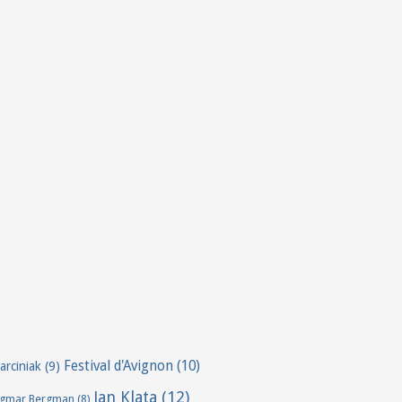
Festival d'Avignon
(10)
arciniak
(9)
Jan Klata
(12)
ngmar Bergman
(8)