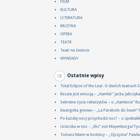
FILM
KULTURA
LITERATURA
MUZYKA
OPERA
TEATR
Teatr na świecie
WYWIADY
Ostatnie wpisy
Total Eclipse of the Lear. O dwóch teatrach
Reszta jest emocją – „Hamlet” Jacka Jabrzy
Sekretne życie rekwizytów – o „Hamlecie” R
Ewangelia gniewu – „La Parabole du Seum” 
Po każdej nocy przychodzi noc? – o spektakl
Ucieczka w noc – „Eks” von Mayenburga/Ty
Tomasz Mann w kostnicy – „Ojczyzna” Pawł