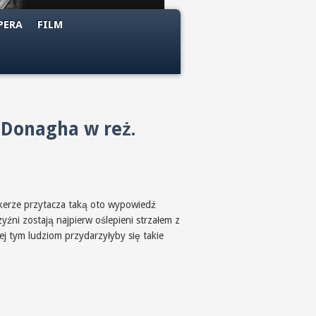
PERA
FILM
cDonagha w reż.
kerze przytacza taką oto wypowiedź
źni zostają najpierw oślepieni strzałem z
j tym ludziom przydarzyłyby się takie