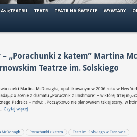
AsięTEATRU
TEATR
TEATR NA ŚWIECIE
WYWIADY
O
ty – „Porachunki z katem” Martina M
rnowskim Teatrze im. Solskiego
e o twórczości Martina McDonagha, opublikowanym w 2006 roku w New Yor
ając o scenie z dramatu „Porucznik z Inishmore” – w której trzej mężczy
znego Padraica – mówi: „Początkowo nie planowałem takiej sceny, w które
...
Czytaj więcej
n McDonagh
Porachunki z katem
Teatr im. Solskiego w Tarnowie