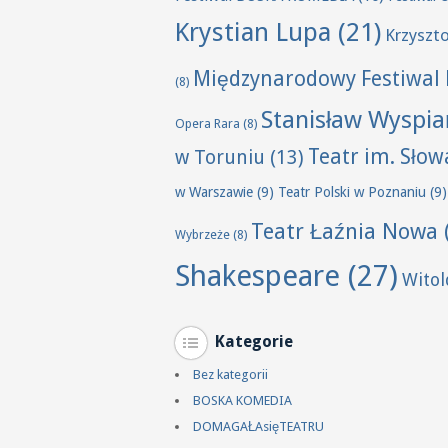
Krystian Lupa
(21)
Krzyszt
Międzynarodowy Festiwal 
(8)
Stanisław Wyspia
Opera Rara
(8)
Teatr im. Sło
w Toruniu
(13)
w Warszawie
(9)
Teatr Polski w Poznaniu
(9)
Teatr Łaźnia Nowa
Wybrzeże
(8)
Shakespeare
(27)
Wito
Kategorie
Bez kategorii
BOSKA KOMEDIA
DOMAGAŁAsięTEATRU