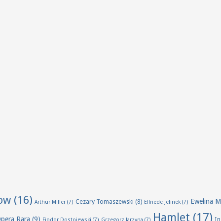
ow
(16)
Ewelina M
Cezary Tomaszewski
(8)
Arthur Miller
(7)
Elfriede Jelinek
(7)
Hamlet
(17)
Opera Rara
(9)
I
Fiodor Dostojewski
(7)
Grzegorz Jarzyna
(7)