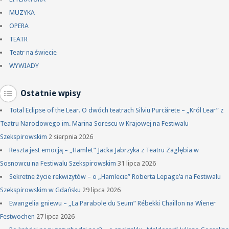
MUZYKA
OPERA
TEATR
Teatr na świecie
WYWIADY
Ostatnie wpisy
Total Eclipse of the Lear. O dwóch teatrach Silviu Purcărete – „Król Lear” z
Teatru Narodowego im. Marina Sorescu w Krajowej na Festiwalu
Szekspirowskim
2 sierpnia 2026
Reszta jest emocją – „Hamlet” Jacka Jabrzyka z Teatru Zagłębia w
Sosnowcu na Festiwalu Szekspirowskim
31 lipca 2026
Sekretne życie rekwizytów – o „Hamlecie” Roberta Lepage’a na Festiwalu
Szekspirowskim w Gdańsku
29 lipca 2026
Ewangelia gniewu – „La Parabole du Seum” Rébekki Chaillon na Wiener
Festwochen
27 lipca 2026