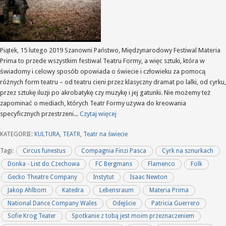
Piątek, 15 lutego 2019 Szanowni Państwo, Międzynarodowy Festiwal Materia
Prima to przede wszystkim festiwal Teatru Formy, a więc sztuki, która w
świadomy i celowy sposób opowiada o świecie i człowieku za pomocą
różnych form teatru – od teatru cieni przez klasyczny dramat po lalki, od cyrku,
przez sztukę iluzji po akrobatykę czy muzykę i jej gatunki. Nie możemy też
zapominać o mediach, których Teatr Formy używa do kreowania
specyficznych przestrzeni...
Czytaj więcej
KATEGORIE:
KULTURA
,
TEATR
,
Teatr na świecie
Tagi:
Circus funestus
Compagnia Finzi Pasca
Cyrk na sznurkach
Donka - List do Czechowa
FC Bergmans
Flamenco
Folk
Gecko Theatre Company
Instytut
Isaac Newton
Jakop Ahlbom
Katedra
Lebensraum
Materia Prima
National Dance Company Wales
Odejście
Patricia Guerrero
Sofie Krog Teater
Spotkanie z tobą jest moim przeznaczeniem