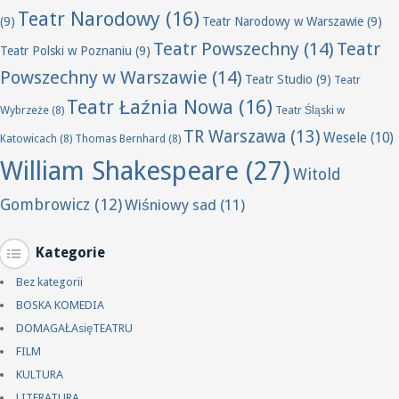
Teatr Narodowy
(16)
(9)
Teatr Narodowy w Warszawie
(9)
Teatr Powszechny
(14)
Teatr
Teatr Polski w Poznaniu
(9)
Powszechny w Warszawie
(14)
Teatr Studio
(9)
Teatr
Teatr Łaźnia Nowa
(16)
Wybrzeże
(8)
Teatr Śląski w
TR Warszawa
(13)
Wesele
(10)
Katowicach
(8)
Thomas Bernhard
(8)
William Shakespeare
(27)
Witold
Gombrowicz
(12)
Wiśniowy sad
(11)
Kategorie
Bez kategorii
BOSKA KOMEDIA
DOMAGAŁAsięTEATRU
FILM
KULTURA
LITERATURA