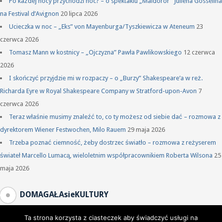
Po każdej nocy przychodzi noc? – o spektaklu „Maldoror” Juliena Gosselina
na Festival d’Avignon
20 lipca 2026
Ucieczka w noc – „Eks” von Mayenburga/Tyszkiewicza w Ateneum
23
czerwca 2026
Tomasz Mann w kostnicy – „Ojczyzna” Pawła Pawlikowskiego
12 czerwca
2026
I skończyć przyjdzie mi w rozpaczy – o „Burzy” Shakespeare’a w reż.
Richarda Eyre w Royal Shakespeare Company w Stratford-upon-Avon
7
czerwca 2026
Teraz właśnie musimy znaleźć to, co ty możesz od siebie dać – rozmowa z
dyrektorem Wiener Festwochen, Milo Rauem
29 maja 2026
Trzeba poznać ciemność, żeby dostrzec światło – rozmowa z reżyserem
świateł Marcello Lumacą, wieloletnim współpracownikiem Roberta Wilsona
25
maja 2026
DOMAGAŁAsieKULTURY
Ta strona korzysta z ciasteczek aby świadczyć usługi na