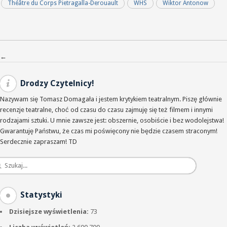
Théâtre du Corps Pietragalla-Derouault
WHS
Wiktor Antonow
Nawigacja po wpisach
←
Drodzy Czytelnicy!
Nazywam się Tomasz Domagała i jestem krytykiem teatralnym. Piszę głównie
recenzje teatralne, choć od czasu do czasu zajmuję się też filmem i innymi
rodzajami sztuki. U mnie zawsze jest: obszernie, osobiście i bez wodolejstwa!
Gwarantuję Państwu, że czas mi poświęcony nie będzie czasem straconym!
Serdecznie zapraszam! TD
Statystyki
Dzisiejsze wyświetlenia:
73