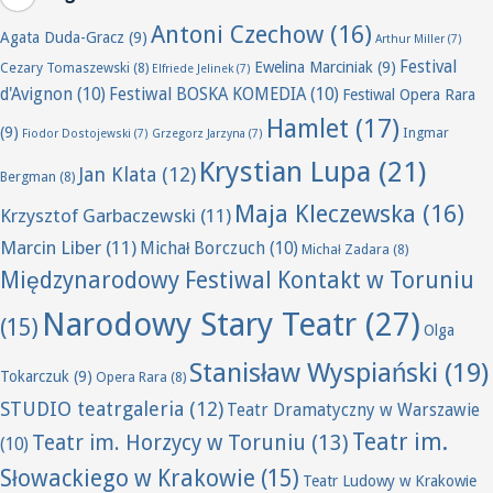
Antoni Czechow
(16)
Agata Duda-Gracz
(9)
Arthur Miller
(7)
Festival
Ewelina Marciniak
(9)
Cezary Tomaszewski
(8)
Elfriede Jelinek
(7)
d'Avignon
(10)
Festiwal BOSKA KOMEDIA
(10)
Festiwal Opera Rara
Hamlet
(17)
(9)
Ingmar
Fiodor Dostojewski
(7)
Grzegorz Jarzyna
(7)
Krystian Lupa
(21)
Jan Klata
(12)
Bergman
(8)
Maja Kleczewska
(16)
Krzysztof Garbaczewski
(11)
Marcin Liber
(11)
Michał Borczuch
(10)
Michał Zadara
(8)
Międzynarodowy Festiwal Kontakt w Toruniu
Narodowy Stary Teatr
(27)
(15)
Olga
Stanisław Wyspiański
(19)
Tokarczuk
(9)
Opera Rara
(8)
STUDIO teatrgaleria
(12)
Teatr Dramatyczny w Warszawie
Teatr im.
Teatr im. Horzycy w Toruniu
(13)
(10)
Słowackiego w Krakowie
(15)
Teatr Ludowy w Krakowie