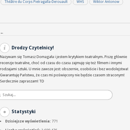
Théâtre du Corps Pietragalla-Derouault
WHS
Wiktor Antonow
Nawigacja po wpisach
←
Drodzy Czytelnicy!
Nazywam się Tomasz Domagała i jestem krytykiem teatralnym. Piszę głównie
recenzje teatralne, choć od czasu do czasu zajmuję się też filmem i innymi
rodzajami sztuki. U mnie zawsze jest: obszernie, osobiście i bez wodolejstwa!
Gwarantuję Państwu, że czas mi poświęcony nie będzie czasem straconym!
Serdecznie zapraszam! TD
Statystyki
Dzisiejsze wyświetlenia:
771