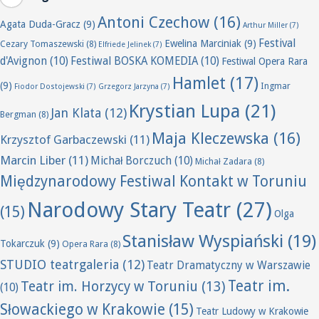
Antoni Czechow
(16)
Agata Duda-Gracz
(9)
Arthur Miller
(7)
Festival
Ewelina Marciniak
(9)
Cezary Tomaszewski
(8)
Elfriede Jelinek
(7)
d'Avignon
(10)
Festiwal BOSKA KOMEDIA
(10)
Festiwal Opera Rara
Hamlet
(17)
(9)
Ingmar
Fiodor Dostojewski
(7)
Grzegorz Jarzyna
(7)
Krystian Lupa
(21)
Jan Klata
(12)
Bergman
(8)
Maja Kleczewska
(16)
Krzysztof Garbaczewski
(11)
Marcin Liber
(11)
Michał Borczuch
(10)
Michał Zadara
(8)
Międzynarodowy Festiwal Kontakt w Toruniu
Narodowy Stary Teatr
(27)
(15)
Olga
Stanisław Wyspiański
(19)
Tokarczuk
(9)
Opera Rara
(8)
STUDIO teatrgaleria
(12)
Teatr Dramatyczny w Warszawie
Teatr im.
Teatr im. Horzycy w Toruniu
(13)
(10)
Słowackiego w Krakowie
(15)
Teatr Ludowy w Krakowie