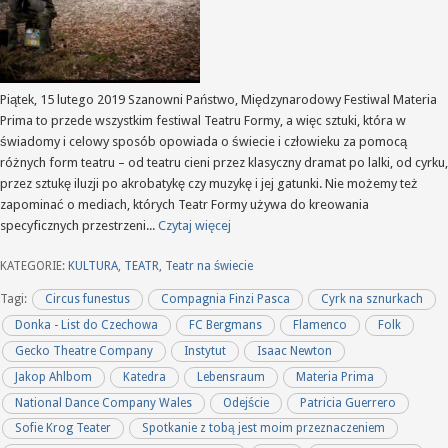
Piątek, 15 lutego 2019 Szanowni Państwo, Międzynarodowy Festiwal Materia
Prima to przede wszystkim festiwal Teatru Formy, a więc sztuki, która w
świadomy i celowy sposób opowiada o świecie i człowieku za pomocą
różnych form teatru – od teatru cieni przez klasyczny dramat po lalki, od cyrku,
przez sztukę iluzji po akrobatykę czy muzykę i jej gatunki. Nie możemy też
zapominać o mediach, których Teatr Formy używa do kreowania
specyficznych przestrzeni...
Czytaj więcej
KATEGORIE:
KULTURA
,
TEATR
,
Teatr na świecie
Tagi:
Circus funestus
Compagnia Finzi Pasca
Cyrk na sznurkach
Donka - List do Czechowa
FC Bergmans
Flamenco
Folk
Gecko Theatre Company
Instytut
Isaac Newton
Jakop Ahlbom
Katedra
Lebensraum
Materia Prima
National Dance Company Wales
Odejście
Patricia Guerrero
Sofie Krog Teater
Spotkanie z tobą jest moim przeznaczeniem