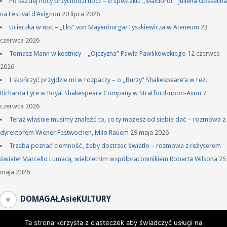
Po każdej nocy przychodzi noc? – o spektaklu „Maldoror” Juliena Gosselina
na Festival d’Avignon
20 lipca 2026
Ucieczka w noc – „Eks” von Mayenburga/Tyszkiewicza w Ateneum
23
czerwca 2026
Tomasz Mann w kostnicy – „Ojczyzna” Pawła Pawlikowskiego
12 czerwca
2026
I skończyć przyjdzie mi w rozpaczy – o „Burzy” Shakespeare’a w reż.
Richarda Eyre w Royal Shakespeare Company w Stratford-upon-Avon
7
czerwca 2026
Teraz właśnie musimy znaleźć to, co ty możesz od siebie dać – rozmowa z
dyrektorem Wiener Festwochen, Milo Rauem
29 maja 2026
Trzeba poznać ciemność, żeby dostrzec światło – rozmowa z reżyserem
świateł Marcello Lumacą, wieloletnim współpracownikiem Roberta Wilsona
25
maja 2026
DOMAGAŁAsieKULTURY
Ta strona korzysta z ciasteczek aby świadczyć usługi na