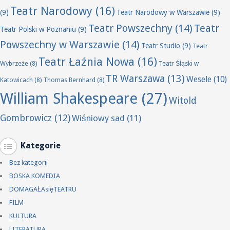
Teatr Narodowy
(16)
(9)
Teatr Narodowy w Warszawie
(9)
Teatr Powszechny
(14)
Teatr
Teatr Polski w Poznaniu
(9)
Powszechny w Warszawie
(14)
Teatr Studio
(9)
Teatr
Teatr Łaźnia Nowa
(16)
Wybrzeże
(8)
Teatr Śląski w
TR Warszawa
(13)
Wesele
(10)
Katowicach
(8)
Thomas Bernhard
(8)
William Shakespeare
(27)
Witold
Gombrowicz
(12)
Wiśniowy sad
(11)
Kategorie
Bez kategorii
BOSKA KOMEDIA
DOMAGAŁAsięTEATRU
FILM
KULTURA
LITERATURA