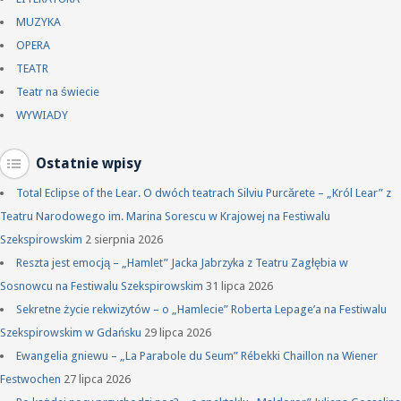
MUZYKA
OPERA
TEATR
Teatr na świecie
WYWIADY
Ostatnie wpisy
Total Eclipse of the Lear. O dwóch teatrach Silviu Purcărete – „Król Lear” z
Teatru Narodowego im. Marina Sorescu w Krajowej na Festiwalu
Szekspirowskim
2 sierpnia 2026
Reszta jest emocją – „Hamlet” Jacka Jabrzyka z Teatru Zagłębia w
Sosnowcu na Festiwalu Szekspirowskim
31 lipca 2026
Sekretne życie rekwizytów – o „Hamlecie” Roberta Lepage’a na Festiwalu
Szekspirowskim w Gdańsku
29 lipca 2026
Ewangelia gniewu – „La Parabole du Seum” Rébekki Chaillon na Wiener
Festwochen
27 lipca 2026