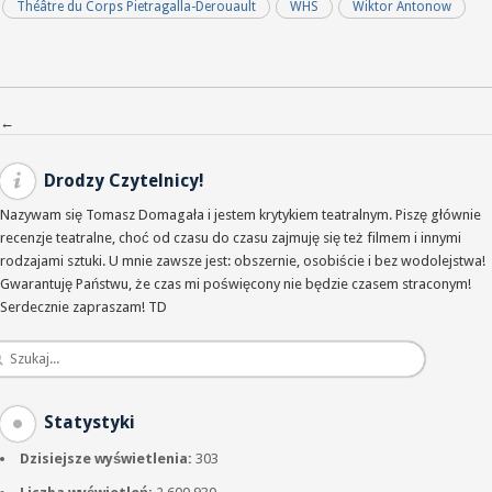
Théâtre du Corps Pietragalla-Derouault
WHS
Wiktor Antonow
Nawigacja po wpisach
←
Drodzy Czytelnicy!
Nazywam się Tomasz Domagała i jestem krytykiem teatralnym. Piszę głównie
recenzje teatralne, choć od czasu do czasu zajmuję się też filmem i innymi
rodzajami sztuki. U mnie zawsze jest: obszernie, osobiście i bez wodolejstwa!
Gwarantuję Państwu, że czas mi poświęcony nie będzie czasem straconym!
Serdecznie zapraszam! TD
Statystyki
Dzisiejsze wyświetlenia:
303