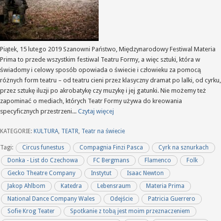
Piątek, 15 lutego 2019 Szanowni Państwo, Międzynarodowy Festiwal Materia
Prima to przede wszystkim festiwal Teatru Formy, a więc sztuki, która w
świadomy i celowy sposób opowiada o świecie i człowieku za pomocą
różnych form teatru – od teatru cieni przez klasyczny dramat po lalki, od cyrku,
przez sztukę iluzji po akrobatykę czy muzykę i jej gatunki. Nie możemy też
zapominać o mediach, których Teatr Formy używa do kreowania
specyficznych przestrzeni...
Czytaj więcej
KATEGORIE:
KULTURA
,
TEATR
,
Teatr na świecie
Tagi:
Circus funestus
Compagnia Finzi Pasca
Cyrk na sznurkach
Donka - List do Czechowa
FC Bergmans
Flamenco
Folk
Gecko Theatre Company
Instytut
Isaac Newton
Jakop Ahlbom
Katedra
Lebensraum
Materia Prima
National Dance Company Wales
Odejście
Patricia Guerrero
Sofie Krog Teater
Spotkanie z tobą jest moim przeznaczeniem