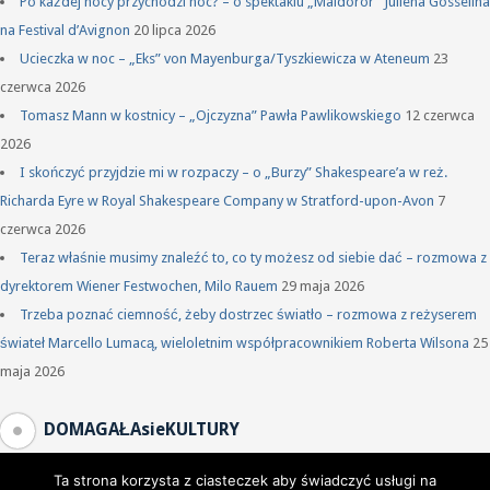
Po każdej nocy przychodzi noc? – o spektaklu „Maldoror” Juliena Gosselina
na Festival d’Avignon
20 lipca 2026
Ucieczka w noc – „Eks” von Mayenburga/Tyszkiewicza w Ateneum
23
czerwca 2026
Tomasz Mann w kostnicy – „Ojczyzna” Pawła Pawlikowskiego
12 czerwca
2026
I skończyć przyjdzie mi w rozpaczy – o „Burzy” Shakespeare’a w reż.
Richarda Eyre w Royal Shakespeare Company w Stratford-upon-Avon
7
czerwca 2026
Teraz właśnie musimy znaleźć to, co ty możesz od siebie dać – rozmowa z
dyrektorem Wiener Festwochen, Milo Rauem
29 maja 2026
Trzeba poznać ciemność, żeby dostrzec światło – rozmowa z reżyserem
świateł Marcello Lumacą, wieloletnim współpracownikiem Roberta Wilsona
25
maja 2026
DOMAGAŁAsieKULTURY
Ta strona korzysta z ciasteczek aby świadczyć usługi na