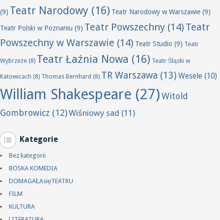
Teatr Narodowy
(16)
(9)
Teatr Narodowy w Warszawie
(9)
Teatr Powszechny
(14)
Teatr
Teatr Polski w Poznaniu
(9)
Powszechny w Warszawie
(14)
Teatr Studio
(9)
Teatr
Teatr Łaźnia Nowa
(16)
Wybrzeże
(8)
Teatr Śląski w
TR Warszawa
(13)
Wesele
(10)
Katowicach
(8)
Thomas Bernhard
(8)
William Shakespeare
(27)
Witold
Gombrowicz
(12)
Wiśniowy sad
(11)
Kategorie
Bez kategorii
BOSKA KOMEDIA
DOMAGAŁAsięTEATRU
FILM
KULTURA
LITERATURA