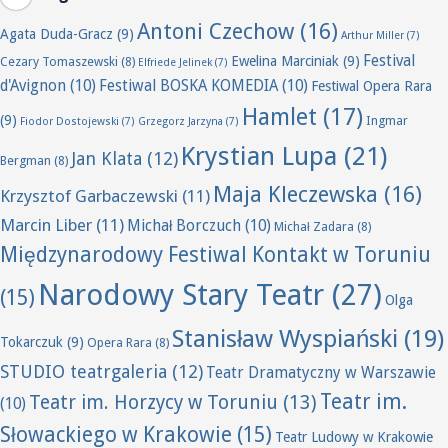
Antoni Czechow
(16)
Agata Duda-Gracz
(9)
Arthur Miller
(7)
Festival
Ewelina Marciniak
(9)
Cezary Tomaszewski
(8)
Elfriede Jelinek
(7)
d'Avignon
(10)
Festiwal BOSKA KOMEDIA
(10)
Festiwal Opera Rara
Hamlet
(17)
(9)
Ingmar
Fiodor Dostojewski
(7)
Grzegorz Jarzyna
(7)
Krystian Lupa
(21)
Jan Klata
(12)
Bergman
(8)
Maja Kleczewska
(16)
Krzysztof Garbaczewski
(11)
Marcin Liber
(11)
Michał Borczuch
(10)
Michał Zadara
(8)
Międzynarodowy Festiwal Kontakt w Toruniu
Narodowy Stary Teatr
(27)
(15)
Olga
Stanisław Wyspiański
(19)
Tokarczuk
(9)
Opera Rara
(8)
STUDIO teatrgaleria
(12)
Teatr Dramatyczny w Warszawie
Teatr im.
Teatr im. Horzycy w Toruniu
(13)
(10)
Słowackiego w Krakowie
(15)
Teatr Ludowy w Krakowie