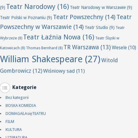
Teatr Narodowy
(16)
(9)
Teatr Narodowy w Warszawie
(9)
Teatr Powszechny
(14)
Teatr
Teatr Polski w Poznaniu
(9)
Powszechny w Warszawie
(14)
Teatr Studio
(9)
Teatr
Teatr Łaźnia Nowa
(16)
Wybrzeże
(8)
Teatr Śląski w
TR Warszawa
(13)
Wesele
(10)
Katowicach
(8)
Thomas Bernhard
(8)
William Shakespeare
(27)
Witold
Gombrowicz
(12)
Wiśniowy sad
(11)
Kategorie
Bez kategorii
BOSKA KOMEDIA
DOMAGAŁAsięTEATRU
FILM
KULTURA
LITERATURA