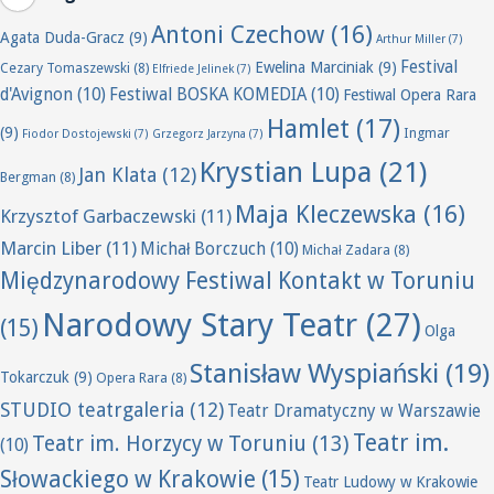
Antoni Czechow
(16)
Agata Duda-Gracz
(9)
Arthur Miller
(7)
Festival
Ewelina Marciniak
(9)
Cezary Tomaszewski
(8)
Elfriede Jelinek
(7)
d'Avignon
(10)
Festiwal BOSKA KOMEDIA
(10)
Festiwal Opera Rara
Hamlet
(17)
(9)
Ingmar
Fiodor Dostojewski
(7)
Grzegorz Jarzyna
(7)
Krystian Lupa
(21)
Jan Klata
(12)
Bergman
(8)
Maja Kleczewska
(16)
Krzysztof Garbaczewski
(11)
Marcin Liber
(11)
Michał Borczuch
(10)
Michał Zadara
(8)
Międzynarodowy Festiwal Kontakt w Toruniu
Narodowy Stary Teatr
(27)
(15)
Olga
Stanisław Wyspiański
(19)
Tokarczuk
(9)
Opera Rara
(8)
STUDIO teatrgaleria
(12)
Teatr Dramatyczny w Warszawie
Teatr im.
Teatr im. Horzycy w Toruniu
(13)
(10)
Słowackiego w Krakowie
(15)
Teatr Ludowy w Krakowie