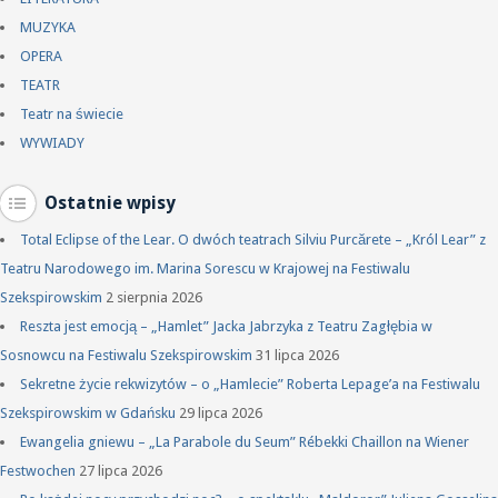
MUZYKA
OPERA
TEATR
Teatr na świecie
WYWIADY
Ostatnie wpisy
Total Eclipse of the Lear. O dwóch teatrach Silviu Purcărete – „Król Lear” z
Teatru Narodowego im. Marina Sorescu w Krajowej na Festiwalu
Szekspirowskim
2 sierpnia 2026
Reszta jest emocją – „Hamlet” Jacka Jabrzyka z Teatru Zagłębia w
Sosnowcu na Festiwalu Szekspirowskim
31 lipca 2026
Sekretne życie rekwizytów – o „Hamlecie” Roberta Lepage’a na Festiwalu
Szekspirowskim w Gdańsku
29 lipca 2026
Ewangelia gniewu – „La Parabole du Seum” Rébekki Chaillon na Wiener
Festwochen
27 lipca 2026