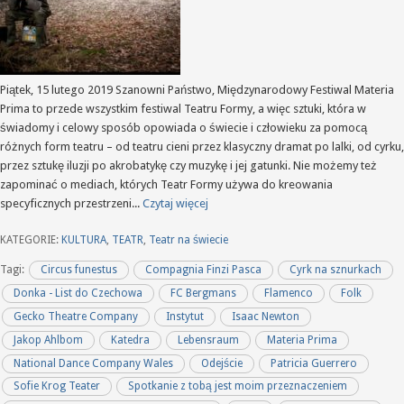
Piątek, 15 lutego 2019 Szanowni Państwo, Międzynarodowy Festiwal Materia
Prima to przede wszystkim festiwal Teatru Formy, a więc sztuki, która w
świadomy i celowy sposób opowiada o świecie i człowieku za pomocą
różnych form teatru – od teatru cieni przez klasyczny dramat po lalki, od cyrku,
przez sztukę iluzji po akrobatykę czy muzykę i jej gatunki. Nie możemy też
zapominać o mediach, których Teatr Formy używa do kreowania
specyficznych przestrzeni...
Czytaj więcej
KATEGORIE:
KULTURA
,
TEATR
,
Teatr na świecie
Tagi:
Circus funestus
Compagnia Finzi Pasca
Cyrk na sznurkach
Donka - List do Czechowa
FC Bergmans
Flamenco
Folk
Gecko Theatre Company
Instytut
Isaac Newton
Jakop Ahlbom
Katedra
Lebensraum
Materia Prima
National Dance Company Wales
Odejście
Patricia Guerrero
Sofie Krog Teater
Spotkanie z tobą jest moim przeznaczeniem