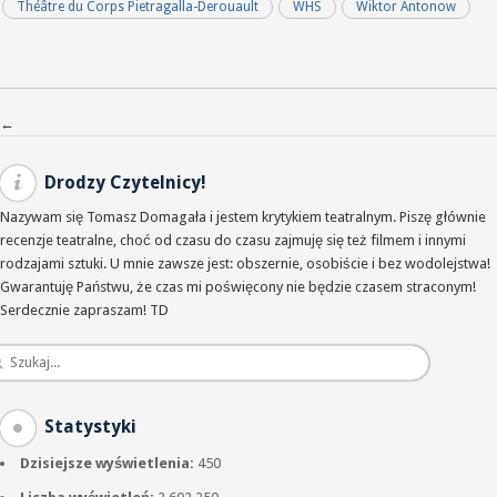
Théâtre du Corps Pietragalla-Derouault
WHS
Wiktor Antonow
Nawigacja po wpisach
←
Drodzy Czytelnicy!
Nazywam się Tomasz Domagała i jestem krytykiem teatralnym. Piszę głównie
recenzje teatralne, choć od czasu do czasu zajmuję się też filmem i innymi
rodzajami sztuki. U mnie zawsze jest: obszernie, osobiście i bez wodolejstwa!
Gwarantuję Państwu, że czas mi poświęcony nie będzie czasem straconym!
Serdecznie zapraszam! TD
Statystyki
Dzisiejsze wyświetlenia:
450