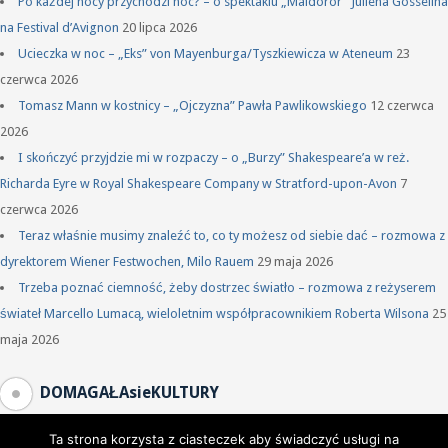
Po każdej nocy przychodzi noc? – o spektaklu „Maldoror” Juliena Gosselina
na Festival d’Avignon
20 lipca 2026
Ucieczka w noc – „Eks” von Mayenburga/Tyszkiewicza w Ateneum
23
czerwca 2026
Tomasz Mann w kostnicy – „Ojczyzna” Pawła Pawlikowskiego
12 czerwca
2026
I skończyć przyjdzie mi w rozpaczy – o „Burzy” Shakespeare’a w reż.
Richarda Eyre w Royal Shakespeare Company w Stratford-upon-Avon
7
czerwca 2026
Teraz właśnie musimy znaleźć to, co ty możesz od siebie dać – rozmowa z
dyrektorem Wiener Festwochen, Milo Rauem
29 maja 2026
Trzeba poznać ciemność, żeby dostrzec światło – rozmowa z reżyserem
świateł Marcello Lumacą, wieloletnim współpracownikiem Roberta Wilsona
25
maja 2026
DOMAGAŁAsieKULTURY
Ta strona korzysta z ciasteczek aby świadczyć usługi na