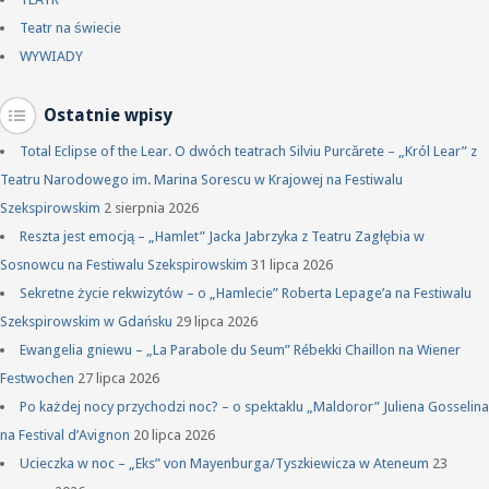
Teatr na świecie
WYWIADY
Ostatnie wpisy
Total Eclipse of the Lear. O dwóch teatrach Silviu Purcărete – „Król Lear” z
Teatru Narodowego im. Marina Sorescu w Krajowej na Festiwalu
Szekspirowskim
2 sierpnia 2026
Reszta jest emocją – „Hamlet” Jacka Jabrzyka z Teatru Zagłębia w
Sosnowcu na Festiwalu Szekspirowskim
31 lipca 2026
Sekretne życie rekwizytów – o „Hamlecie” Roberta Lepage’a na Festiwalu
Szekspirowskim w Gdańsku
29 lipca 2026
Ewangelia gniewu – „La Parabole du Seum” Rébekki Chaillon na Wiener
Festwochen
27 lipca 2026
Po każdej nocy przychodzi noc? – o spektaklu „Maldoror” Juliena Gosselina
na Festival d’Avignon
20 lipca 2026
Ucieczka w noc – „Eks” von Mayenburga/Tyszkiewicza w Ateneum
23