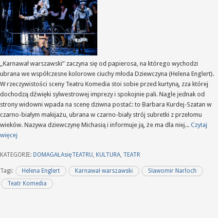
„Karnawał warszawski” zaczyna się od papierosa, na którego wychodzi
ubrana we współczesne kolorowe ciuchy młoda Dziewczyna (Helena Englert).
W rzeczywistości sceny Teatru Komedia stoi sobie przed kurtyną, zza której
dochodzą dźwięki sylwestrowej imprezy i spokojnie pali. Nagle jednak od
strony widowni wpada na scenę dziwna postać: to Barbara Kurdej-Szatan w
czarno-białym makijażu, ubrana w czarno-biały strój subretki z przełomu
wieków. Nazywa dziewczynę Michasią i informuje ją, że ma dla niej...
Czytaj
więcej
KATEGORIE:
DOMAGAŁAsięTEATRU
,
KULTURA
,
TEATR
Tagi:
Helena Englert
Karnawał warszawski
Sławomir Narloch
Teatr Komedia