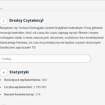
Nawigacja po wpisach
←
Drodzy Czytelnicy!
Nazywam się Tomasz Domagała i jestem krytykiem teatralnym. Piszę głównie
recenzje teatralne, choć od czasu do czasu zajmuję się też filmem i innymi
rodzajami sztuki. U mnie zawsze jest: obszernie, osobiście i bez wodolejstwa!
Gwarantuję Państwu, że czas mi poświęcony nie będzie czasem straconym!
Serdecznie zapraszam! TD
Statystyki
Dzisiejsze wyświetlenia:
284
Liczba wyświetleń:
2 599 989
Razem komentarzy:
218