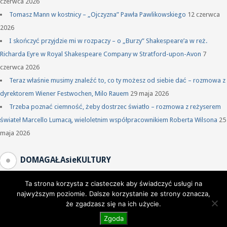
czerwca 2026
Tomasz Mann w kostnicy – „Ojczyzna” Pawła Pawlikowskiego
12 czerwca
2026
I skończyć przyjdzie mi w rozpaczy – o „Burzy” Shakespeare’a w reż.
Richarda Eyre w Royal Shakespeare Company w Stratford-upon-Avon
7
czerwca 2026
Teraz właśnie musimy znaleźć to, co ty możesz od siebie dać – rozmowa z
dyrektorem Wiener Festwochen, Milo Rauem
29 maja 2026
Trzeba poznać ciemność, żeby dostrzec światło – rozmowa z reżyserem
świateł Marcello Lumacą, wieloletnim współpracownikiem Roberta Wilsona
25
maja 2026
DOMAGAŁAsieKULTURY
Ta strona korzysta z ciasteczek aby świadczyć usługi na
najwyższym poziomie. Dalsze korzystanie ze strony oznacza,
że zgadzasz się na ich użycie.
Zgoda