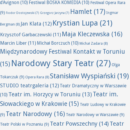
d'Avignon
(10)
Festiwal BOSKA KOMEDIA
(10)
Festiwal Opera Rara
Hamlet
(17)
(9)
Ingmar
Fiodor Dostojewski
(7)
Grzegorz Jarzyna
(7)
Krystian Lupa
(21)
Jan Klata
(12)
Bergman
(8)
Maja Kleczewska
(16)
Krzysztof Garbaczewski
(11)
Marcin Liber
(11)
Michał Borczuch
(10)
Michał Zadara
(8)
Międzynarodowy Festiwal Kontakt w Toruniu
Narodowy Stary Teatr
(27)
(15)
Olga
Stanisław Wyspiański
(19)
Tokarczuk
(9)
Opera Rara
(8)
STUDIO teatrgaleria
(12)
Teatr Dramatyczny w Warszawie
Teatr im.
Teatr im. Horzycy w Toruniu
(13)
(10)
Słowackiego w Krakowie
(15)
Teatr Ludowy w Krakowie
Teatr Narodowy
(16)
(9)
Teatr Narodowy w Warszawie
(9)
Teatr Powszechny
(14)
Teatr
Teatr Polski w Poznaniu
(9)