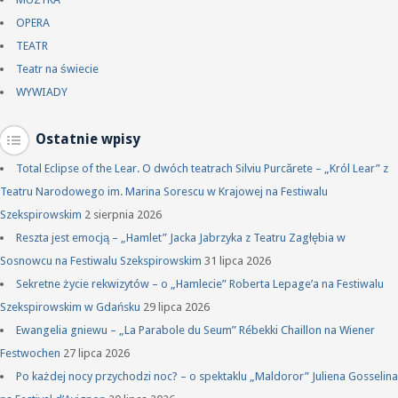
OPERA
TEATR
Teatr na świecie
WYWIADY
Ostatnie wpisy
Total Eclipse of the Lear. O dwóch teatrach Silviu Purcărete – „Król Lear” z
Teatru Narodowego im. Marina Sorescu w Krajowej na Festiwalu
Szekspirowskim
2 sierpnia 2026
Reszta jest emocją – „Hamlet” Jacka Jabrzyka z Teatru Zagłębia w
Sosnowcu na Festiwalu Szekspirowskim
31 lipca 2026
Sekretne życie rekwizytów – o „Hamlecie” Roberta Lepage’a na Festiwalu
Szekspirowskim w Gdańsku
29 lipca 2026
Ewangelia gniewu – „La Parabole du Seum” Rébekki Chaillon na Wiener
Festwochen
27 lipca 2026
Po każdej nocy przychodzi noc? – o spektaklu „Maldoror” Juliena Gosselina