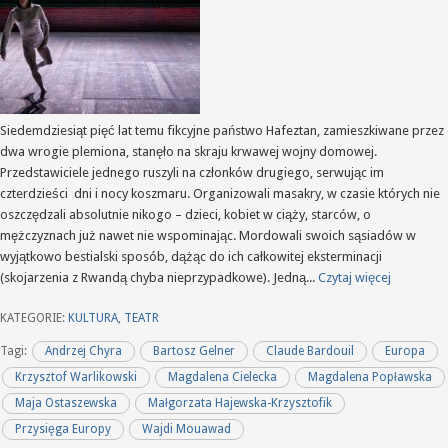
Siedemdziesiąt pięć lat temu fikcyjne państwo Hafeztan, zamieszkiwane przez
dwa wrogie plemiona, stanęło na skraju krwawej wojny domowej.
Przedstawiciele jednego ruszyli na członków drugiego, serwując im
czterdzieści dni i nocy koszmaru. Organizowali masakry, w czasie których nie
oszczędzali absolutnie nikogo – dzieci, kobiet w ciąży, starców, o
mężczyznach już nawet nie wspominając. Mordowali swoich sąsiadów w
wyjątkowo bestialski sposób, dążąc do ich całkowitej eksterminacji
(skojarzenia z Rwandą chyba nieprzypadkowe). Jedną...
Czytaj więcej
KATEGORIE:
KULTURA
,
TEATR
Tagi:
Andrzej Chyra
Bartosz Gelner
Claude Bardouil
Europa
Krzysztof Warlikowski
Magdalena Cielecka
Magdalena Popławska
Maja Ostaszewska
Małgorzata Hajewska-Krzysztofik
Przysięga Europy
Wajdi Mouawad