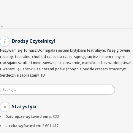
Nawigacja po wpisach
←
Drodzy Czytelnicy!
Nazywam się Tomasz Domagała i jestem krytykiem teatralnym. Piszę głównie
recenzje teatralne, choć od czasu do czasu zajmuję się też filmem i innymi
rodzajami sztuki. U mnie zawsze jest: obszernie, osobiście i bez wodolejstwa!
Gwarantuję Państwu, że czas mi poświęcony nie będzie czasem straconym!
Serdecznie zapraszam! TD
Statystyki
Dzisiejsze wyświetlenia:
322
Liczba wyświetleń:
2 601 417