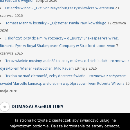
na Festival d’Avignon
20 lipca 2026
Ucieczka w noc – „Eks” von Mayenburga/Tyszkiewicza w Ateneum
23
czerwca 2026
Tomasz Mann w kostnicy – „Ojczyzna” Pawła Pawlikowskiego
12 czerwca
2026
I skończyć przyjdzie mi w rozpaczy – o „Burzy” Shakespeare’a w reż.
Richarda Eyre w Royal Shakespeare Company w Stratford-upon-Avon
7
czerwca 2026
Teraz właśnie musimy znaleźć to, co ty możesz od siebie dać – rozmowa z
dyrektorem Wiener Festwochen, Milo Rauem
29 maja 2026
Trzeba poznać ciemność, żeby dostrzec światło – rozmowa z reżyserem
świateł Marcello Lumacą, wieloletnim współpracownikiem Roberta Wilsona
25
maja 2026
DOMAGAŁAsieKULTURY
Ta strona korzysta z ciasteczek aby świadczyć usługi na
najwyższym poziomie. Dalsze korzystanie ze strony oznacza,