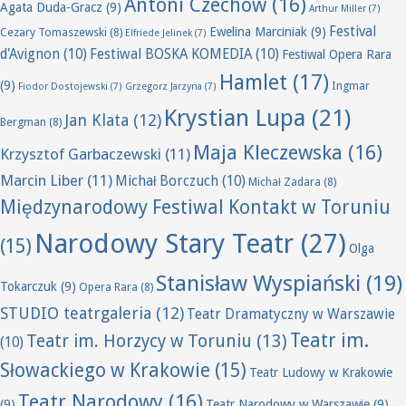
Antoni Czechow
(16)
Agata Duda-Gracz
(9)
Arthur Miller
(7)
Festival
Ewelina Marciniak
(9)
Cezary Tomaszewski
(8)
Elfriede Jelinek
(7)
d'Avignon
(10)
Festiwal BOSKA KOMEDIA
(10)
Festiwal Opera Rara
Hamlet
(17)
(9)
Ingmar
Fiodor Dostojewski
(7)
Grzegorz Jarzyna
(7)
Krystian Lupa
(21)
Jan Klata
(12)
Bergman
(8)
Maja Kleczewska
(16)
Krzysztof Garbaczewski
(11)
Marcin Liber
(11)
Michał Borczuch
(10)
Michał Zadara
(8)
Międzynarodowy Festiwal Kontakt w Toruniu
Narodowy Stary Teatr
(27)
(15)
Olga
Stanisław Wyspiański
(19)
Tokarczuk
(9)
Opera Rara
(8)
STUDIO teatrgaleria
(12)
Teatr Dramatyczny w Warszawie
Teatr im.
Teatr im. Horzycy w Toruniu
(13)
(10)
Słowackiego w Krakowie
(15)
Teatr Ludowy w Krakowie
Teatr Narodowy
(16)
(9)
Teatr Narodowy w Warszawie
(9)