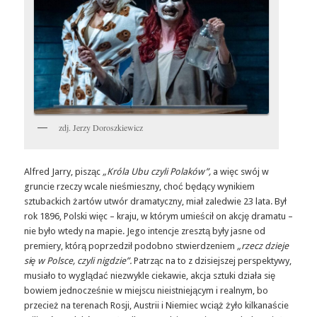
zdj. Jerzy Doroszkiewicz
Alfred Jarry, pisząc
„Króla Ubu czyli Polaków”,
a więc swój w
gruncie rzeczy wcale nieśmieszny, choć będący wynikiem
sztubackich żartów utwór dramatyczny, miał zaledwie 23 lata. Był
rok 1896, Polski więc – kraju, w którym umieścił on akcję dramatu –
nie było wtedy na mapie. Jego intencje zresztą były jasne od
premiery, którą poprzedził podobno stwierdzeniem
„rzecz dzieje
się w Polsce, czyli nigdzie”.
Patrząc na to z dzisiejszej perspektywy,
musiało to wyglądać niezwykle ciekawie, akcja sztuki działa się
bowiem jednocześnie w miejscu nieistniejącym i realnym, bo
przecież na terenach Rosji, Austrii i Niemiec wciąż żyło kilkanaście