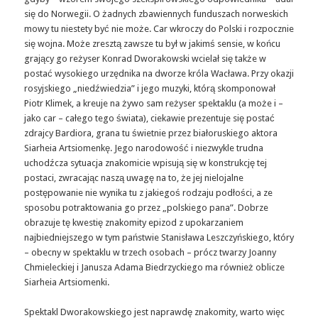
się do Norwegii. O żadnych zbawiennych funduszach norweskich
mowy tu niestety być nie może. Car wkroczy do Polski i rozpocznie
się wojna. Może zresztą zawsze tu był w jakimś sensie, w końcu
grający go reżyser Konrad Dworakowski wcielał się także w
postać wysokiego urzędnika na dworze króla Wacława. Przy okazji
rosyjskiego „niedźwiedzia” i jego muzyki, którą skomponował
Piotr Klimek, a kreuje na żywo sam reżyser spektaklu (a może i –
jako car – całego tego świata), ciekawie prezentuje się postać
zdrajcy Bardiora, grana tu świetnie przez białoruskiego aktora
Siarheia Artsiomenkę. Jego narodowość i niezwykle trudna
uchodźcza sytuacja znakomicie wpisują się w konstrukcję tej
postaci, zwracając naszą uwagę na to, że jej nielojalne
postępowanie nie wynika tu z jakiegoś rodzaju podłości, a ze
sposobu potraktowania go przez „polskiego pana”. Dobrze
obrazuje tę kwestię znakomity epizod z upokarzaniem
najbiedniejszego w tym państwie Stanisława Leszczyńskiego, który
– obecny w spektaklu w trzech osobach – prócz twarzy Joanny
Chmieleckiej i Janusza Adama Biedrzyckiego ma również oblicze
Siarheia Artsiomenki.
Spektakl Dworakowskiego jest naprawdę znakomity, warto więc