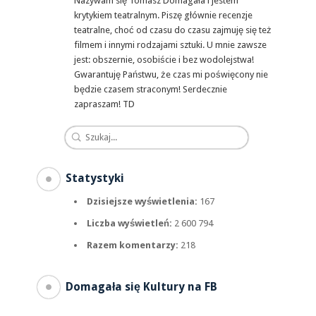
Nazywam się Tomasz Domagała i jestem
krytykiem teatralnym. Piszę głównie recenzje
teatralne, choć od czasu do czasu zajmuję się też
filmem i innymi rodzajami sztuki. U mnie zawsze
jest: obszernie, osobiście i bez wodolejstwa!
Gwarantuję Państwu, że czas mi poświęcony nie
będzie czasem straconym! Serdecznie
zapraszam! TD
Statystyki
Dzisiejsze wyświetlenia:
167
Liczba wyświetleń:
2 600 794
Razem komentarzy:
218
Domagała się Kultury na FB