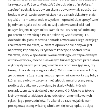
Jarry’ego,
„w Polsce czyli nigdzie”,
ale dokładnie
„i w Polsce, i
nigdzie”
, spektakl jest bowiem skonstruowany w taki sposób, że
będąc w swej istocie opowieścią o narodzinach dyktatury, staje
się także – a może przede wszystkim – opowieścią o specyficznej
jej odmianie, jaka od zarania naszej państwowości wisi nad
naszym krajem, niczym miecz Damoklesa, przez tę zaś odmianę –
po prostu opowieścią o Polsce, także tej współczesnej. I tu
dochodzi do głosu maestria Konrada Dworakowskiego oraz jego
realizatorów, bo świat, w jakim ta opowieść się odbywa, jest
naprawdę imponujący. Przykładem koncepcja postaci Króla
Wacława, który w spektaklu Dworakowskiego jest zapakowanym
w foliowy worek, mocno nieświeżym trupem (granym przez lalkę),
wykorzystywanym przez jego najbliższe otoczenie (pytanie, czy
takiego króla da się w ogóle zabić). Od momentu sceny, w której
go poznajemy (czy raczej nie poznajemy), użycie worka czy folii, z
której jest zrobiony, zaczyna mieć głęboki metaforyczny sens,
podbity dodatkowo pomysłem, że skarby Polski, których
posiadaczem staje się świeżo upieczony Król Ubu, to w istocie
klejnoty wciąż znajdujące się na odciętych, zmumifikowanych
rękach jego poprzedników. To z kolei od razu rozjaśnia nam
początkową sceną, w której Ubu bawi się kurzą łapką, odciętą