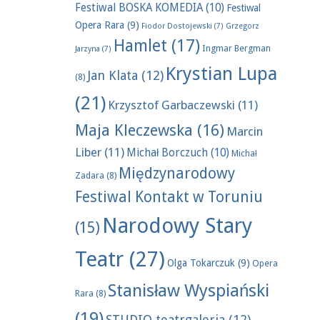
Festiwal BOSKA KOMEDIA
(10)
Festiwal
Opera Rara
(9)
Fiodor Dostojewski
(7)
Grzegorz
Hamlet
(17)
Ingmar Bergman
Jarzyna
(7)
Krystian Lupa
Jan Klata
(12)
(8)
(21)
Krzysztof Garbaczewski
(11)
Maja Kleczewska
(16)
Marcin
Liber
(11)
Michał Borczuch
(10)
Michał
Międzynarodowy
Zadara
(8)
Festiwal Kontakt w Toruniu
Narodowy Stary
(15)
Teatr
(27)
Olga Tokarczuk
(9)
Opera
Stanisław Wyspiański
Rara
(8)
(19)
STUDIO teatrgaleria
(12)