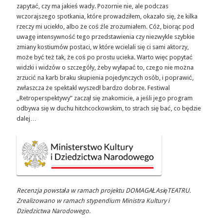
zapytać, czy ma jakieś wady. Pozornie nie, ale podczas
wczorajszego spotkania, które prowadziłem, okazało się, że kilka
rzeczy mi uciekło, albo że coś źle zrozumiałem. Cóż, biorąc pod
uwagę intensywność tego przedstawienia czy niezwykle szybkie
zmiany kostiumów postaci, w które wcielali się ci sami aktorzy,
może być też tak, że coś po prostu ucieka. Warto więc popytać
widzki i widzów o szczegóły, żeby wyłapać to, czego nie można
zrzucić na karb braku skupienia pojedynczych osób, i poprawić,
zwłaszcza że spektakl wyszedł bardzo dobrze. Festiwal
„Retroperspektywy” zaczął się znakomicie, a jeśli jego program
odbywa się w duchu hitchcockowskim, to strach się bać, co będzie
dalej…
Recenzja powstała w ramach projektu DOMAGAŁAsięTEATRU.
Zrealizowano w ramach stypendium Ministra Kultury i
Dziedzictwa Narodowego.