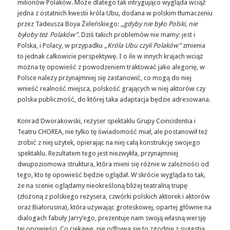
milionów Polaków. Może dlatego tak intrygująco wygląda wciąż
jedna z ostatnich kwestii króla Ubu, dodana w polskim tłumaczeniu
przez Tadeusza Boya Żeleńskiego:
„gdyby nie było Polski, nie
byłoby też Polaków”.
Dziś takich problemów nie mamy: jest i
Polska, i Polacy, w przypadku
„Króla Ubu czyli Polaków”
zmienia
to jednak całkowicie perspektywę. I o ile w innych krajach wciąż
można tę opowieść z powodzeniem traktować jako alegorię, w
Polsce należy przynajmniej się zastanowić, co mogą do niej
wnieść realność miejsca, polskość grających w niej aktorów czy
polska publiczność, do której taka adaptacja będzie adresowana.
Konrad Dworakowski, reżyser spektaklu Grupy Coincidentia i
Teatru CHOREA, nie tylko tę świadomość miał, ale postanowił też
zrobić z niej użytek, opierając na niej całą konstrukcję swojego
spektaklu. Rezultatem tego jest niezwykła, przynajmniej
dwupoziomowa struktura, która mieni się różnie w zależności od
tego, kto tę opowieść będzie oglądał. W skrócie wygląda to tak,
że na scenie oglądamy nieokreśloną bliżej teatralną trupę
(złożoną z polskiego reżysera, czwórki polskich aktorek i aktorów
oraz Białorusina), która używając groteskowej, opartej głównie na
dialogach fabuły Jarry’ego, prezentuje nam swoją własną wersję
tej opowieści. Co ciekawe, nie odbywa się to zgodnie z sugestią