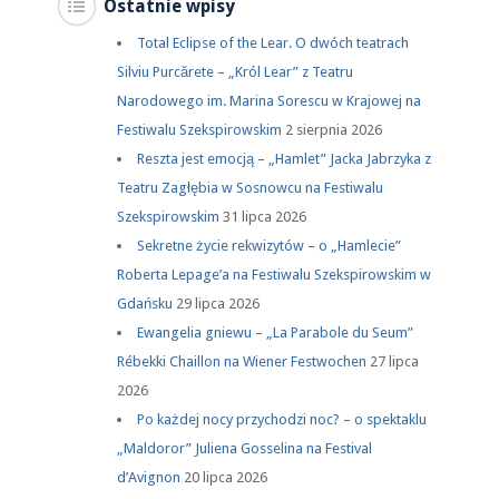
Ostatnie wpisy
Total Eclipse of the Lear. O dwóch teatrach
Silviu Purcărete – „Król Lear” z Teatru
Narodowego im. Marina Sorescu w Krajowej na
Festiwalu Szekspirowskim
2 sierpnia 2026
Reszta jest emocją – „Hamlet” Jacka Jabrzyka z
Teatru Zagłębia w Sosnowcu na Festiwalu
Szekspirowskim
31 lipca 2026
Sekretne życie rekwizytów – o „Hamlecie”
Roberta Lepage’a na Festiwalu Szekspirowskim w
Gdańsku
29 lipca 2026
Ewangelia gniewu – „La Parabole du Seum”
Rébekki Chaillon na Wiener Festwochen
27 lipca
2026
Po każdej nocy przychodzi noc? – o spektaklu
„Maldoror” Juliena Gosselina na Festival
d’Avignon
20 lipca 2026