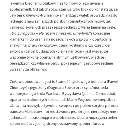
jakiemuś biednemu ptakowi (ileż to mówi o jego awansie
społecznym!). Od takich rozwiązań już tylko krok do konstatacji, że
cały ten królewsko-trumienno-śmierdzący wątek prowadzi nas do
jednego z najważniejszych polskich romantycznych mitów, tak
celnie opisywanych przez rzeszę badaczy z Marią Janion na czele.
„Do Europy tak – ale razem z naszymi umarłymi”
i koniecznie
klamerkami do prania na nosach. Takich wątków – opartych na
znakomitej pracy rekwizytów, części kostiumów czy części ciał
aktorów (palce) budujących kolejne narracje – jest więcej, że
wspomnę tylko tę opartą na słynnym „g®ównie”, wiadrze i
pieniądzach, czy właśnie palcu, pokazującym gest powszechnie
uważany za obraźliwy.
Ciekawie zbudowana jest tożsamość tytułowego bohatera (Paweł
Chomczyk) i jego żony (Dagmara Sowa) oraz syna/mściciela
wampirycznego króla Wacława, Byczysława (Joanna Chmielecka),
oparta na znakomitych kostiumach Mariki Wojciechowskiej. Ubu i
Ubica – ta niezwykle żywotna, swojska i po polsku sprytna parodia
państwa Makbetów – przedstawiona jest skrajnie nierealistycznie i
jednocześnie zaskakująco współcześnie. Ubu to mężczyzna pełen
sprzeczności: z jednej strony pozbawiony spodni „facet w