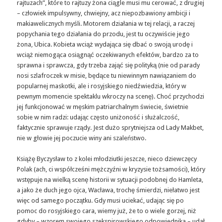
rajtuzach”, które to rajtuzy żona ciągle musi mu cerować, z drugiej
– człowiek impulsywny, chwiejny, acz niepozbawiony ambicji i
makiawelicznych myśli. Motorem działania w tej relacji, a raczej
popychania tego działania do przodu, jest tu oczywiście jego
żona, Ubica. Kobieta wciąż wydająca się dbać o swoją urodę i
wciąż niemogąca osiągnąć oczekiwanych efektów, bardzo za to
sprawna i sprawcza, gdy trzeba zająć się polityką (nie od parady
nosi szlafroczek w misie, będące tu niewinnym nawiązaniem do
popularnej maskotki, ale i rosyjskiego niedźwiedzia, który w
pewnym momencie spektaklu wkroczy na scenę). Choć przychodzi
jej funkcjonować w męskim patriarchalnym świecie, świetnie
sobie w nim radzi: udając często uniżoność i służalczość,
faktycznie sprawuje rządy. Jest dużo sprytniejsza od Lady Makbet,
nie w głowie jej poczucie winy ani szaleństwo.
Książę Byczysław to z kolei młodziutki jeszcze, nieco dziewczęcy
Polak (ach, ci współcześni mężczyźni w kryzysie tożsamości), który
wstępuje na wielką scenę historii w sytuacji podobnej do Hamleta,
a jako że duch jego ojca, Wacława, trochę śmierdzi, niełatwo jest
więc od samego początku. Gdy musi uciekać, udając się po
pomoc do rosyjskiego cara, wiemy już, że to o wiele gorzej, niż
gdyby – wzorem swojego szekspirowskiego odpowiednika – udał