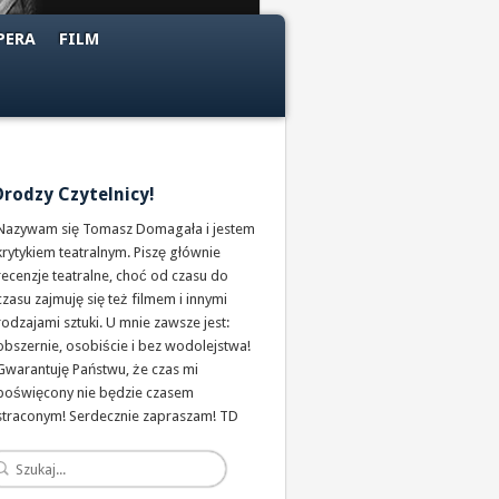
PERA
FILM
Drodzy Czytelnicy!
Nazywam się Tomasz Domagała i jestem
krytykiem teatralnym. Piszę głównie
recenzje teatralne, choć od czasu do
czasu zajmuję się też filmem i innymi
rodzajami sztuki. U mnie zawsze jest:
obszernie, osobiście i bez wodolejstwa!
Gwarantuję Państwu, że czas mi
poświęcony nie będzie czasem
straconym! Serdecznie zapraszam! TD