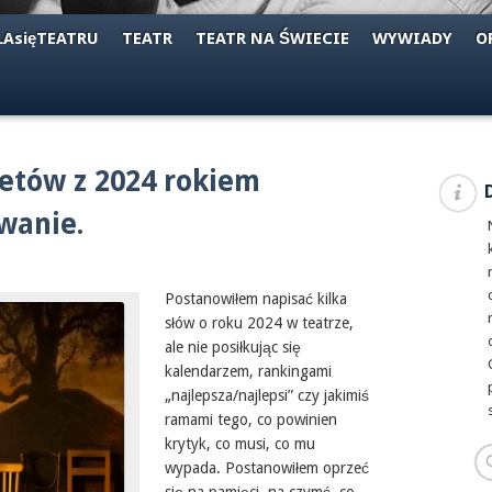
AsięTEATRU
TEATR
TEATR NA ŚWIECIE
WYWIADY
O
etów z 2024 rokiem
wanie.
Postanowiłem napisać kilka
słów o roku 2024 w teatrze,
ale nie posiłkując się
kalendarzem, rankingami
„najlepsza/najlepsi” czy jakimiś
ramami tego, co powinien
krytyk, co musi, co mu
wypada. Postanowiłem oprzeć
się na pamięci, na czymś, co