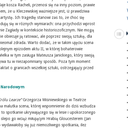
je kosza Racheli, przenosi się na inny poziom, prawie
em, że u Kleczewskiej ważniejsze jest, iż prawdziwa
artystę. Ich tragedię stanowi zaś to, że choć się
ajdują się w różnych wymiarach: ona przychodzi wprost
enie Zagłady w kontekście historiozoficznym. Nie mogą
e obiecuje ją ratować, ale poprzez swoją sztukę, dla
, nieomal zdrada. Warto dodać, że w takim ujęciu scena
kolejnym epizodem aktu II, w której bohaterowie
ielka w tym zasługa Mateusza Janickiego, który swoją
eżywa tu w niezapomniany sposób. Poza tym moment
aktat o granicach wszelkiej sztuki, ostrzegający przed
 w Narodowym
rólu Learze”
Grzegorza Wiśniewskiego w Teatrze
a malutka scena, której wspomnienie do dziś wzbudza
 to spotkanie ukrywającego się w lesie i upokorzonego
, ślepo go wciąż miłującym Hrabią Gloucesterem (Jan
go wydawałoby się już niemożliwego spotkania, ileż