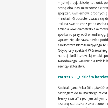
męskiej przyjacielskiej czułości, p
scenę obaj nasi mistrzowie aktorst
spojrzeń, uśmiechów, drobnych g
minutach Gloucester zwraca się d
jeśli na świecie choć jedna osoba 
zmienia więc diametralnie aktorsk
spotkaniu przyjaciół w audiencję,
wprawdzie, ale zawsze tylko podd
Gloucestera nierozumiejącego tej 
Gdyby cały spektakl Wiśniewskieg
narracji (król i człowiek) w taki s
Narodowego, właśnie dla tych kilk
esencję aktorstwa.
Portret V – „Gdzieś w hotelo
Spektakl Jana Mikuláška
„Inside 
castingiem do muzycznego talent 
freaky świata” z jednym cichym, 
szaloną staruszką z akordeonem 