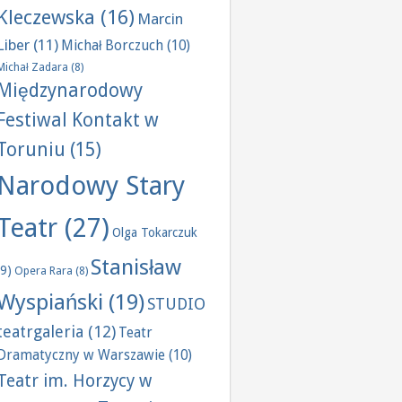
Kleczewska
(16)
Marcin
Liber
(11)
Michał Borczuch
(10)
Michał Zadara
(8)
Międzynarodowy
Festiwal Kontakt w
Toruniu
(15)
Narodowy Stary
Teatr
(27)
Olga Tokarczuk
Stanisław
(9)
Opera Rara
(8)
Wyspiański
(19)
STUDIO
teatrgaleria
(12)
Teatr
Dramatyczny w Warszawie
(10)
Teatr im. Horzycy w