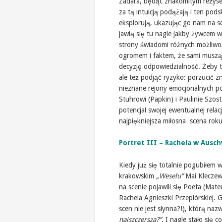
Zadara, będąc znakomitym reżyse
za tą intuicją podążają i ten pods
eksplorują, ukazując go nam na sce
jawią się tu nagle jakby żywcem w
strony świadomi różnych możliwości
ogromem i faktem, że sami muszą 
decyzję odpowiedzialność. Żeby t
ale też podjąć ryzyko: porzucić zn
nieznane rejony emocjonalnych po
Stuhrowi (Papkin) i Paulinie Szos
potencjał swojej ewentualnej relac
najpiękniejsza miłosna scena r
Portret III – Rachela w Ausch
Kiedy już się totalnie pogubiłem
krakowskim
„Weselu”
Mai Kleczew
na scenie pojawili się Poeta (Mat
Rachela Agnieszki Przepiórskiej. G
scen nie jest słynna?!), którą na
najszczersza?”
. I nagle stało się 