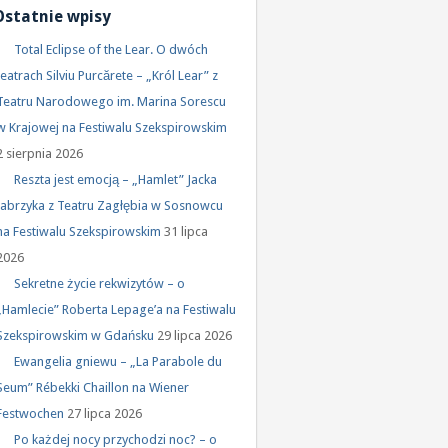
Ostatnie wpisy
Total Eclipse of the Lear. O dwóch
teatrach Silviu Purcărete – „Król Lear” z
Teatru Narodowego im. Marina Sorescu
w Krajowej na Festiwalu Szekspirowskim
2 sierpnia 2026
Reszta jest emocją – „Hamlet” Jacka
Jabrzyka z Teatru Zagłębia w Sosnowcu
na Festiwalu Szekspirowskim
31 lipca
2026
Sekretne życie rekwizytów – o
„Hamlecie” Roberta Lepage’a na Festiwalu
Szekspirowskim w Gdańsku
29 lipca 2026
Ewangelia gniewu – „La Parabole du
Seum” Rébekki Chaillon na Wiener
Festwochen
27 lipca 2026
Po każdej nocy przychodzi noc? – o