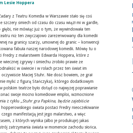
im Lesie Hoppera
Zadary z Teatru Komedia w Warszawie stało się coś
e szczery śmiech od czasu do czasu wiązł mi w gardle,
o głębi, nie mówiąc już o tym, że wywindowała ten
teatru niż ten zwyczajowo zarezerwowany dla komedii
wnej na granicy szarży, umownej do granic – konwencji
pakowana fabuła naszej narodowej komedii. Mówię tu o
ci Fredry z malarstwem Edwarda Hoppera, które z
e wiecznej zgrywy i śmiechu zrobiło prawie że
odnaleźć w świecie i w rolach przez ten świat im
 oczywiście Maciej Stuhr. Nie dość bowiem, że grał
nie mylić z figurą Stańczyka), którego dodatkowym
 polskim teatrze było dotąd co najwyżej poprawianie
pokonać swoje mocno komediowe emploi, wzmocnione
nia z cyklu
„Stuhr gra Papkina, będzie zajebiście
cji hopperowskiego świata postaci Fredry nieoczekiwanie
czego manifestacją jest jego malarstwo, a więc
asem, z których wynika (albo je produkuje) jakaś
astrój zatrzymania świata w momencie zachodu słońca.