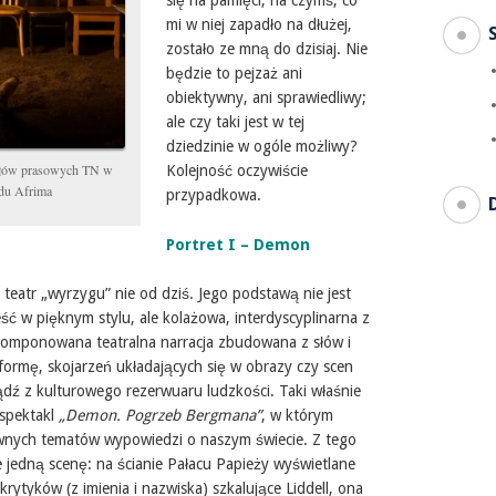
mi w niej zapadło na dłużej,
zostało ze mną do dzisiaj. Nie
będzie to pejzaż ani
obiektywny, ani sprawiedliwy;
ale czy taki jest w tej
dziedzinie w ogóle możliwy?
iałów prasowych TN w
Kolejność oczywiście
adu Afrima
przypadkowa.
Portret I – Demon
 teatr „wyrzygu” nie od dziś. Jego podstawą nie jest
ść w pięknym stylu, ale kolażowa, interdyscyplinarna z
komponowana teatralna narracja zbudowana z słów i
formę, skojarzeń układających się w obrazy czy scen
dź z kulturowego rezerwuaru ludzkości. Taki właśnie
 spektakl
„Demon. Pogrzeb Bergmana”
, w którym
ównych tematów wypowiedzi o naszym świecie. Z tego
 jedną scenę: na ścianie Pałacu Papieży wyświetlane
krytyków (z imienia i nazwiska) szkalujące Liddell, ona