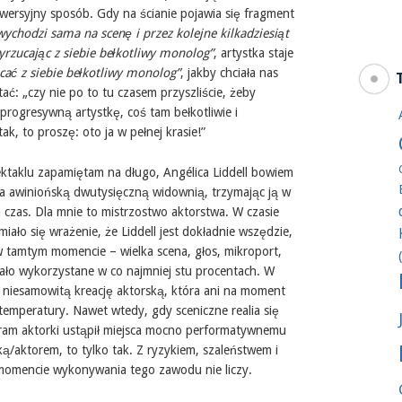
ersyjny sposób. Gdy na ścianie pojawia się fragment
wychodzi sama na scenę i przez kolejne kilkadziesiąt
yrzucając z siebie bełkotliwy monolog”
, artystka staje
cać z siebie bełkotliwy monolog”
, jakby chciała nas
ć: „czy nie po to tu czasem przyszliście, żeby
progresywną artystkę, coś tam bełkotliwie i
ak, to proszę: oto ja w pełnej krasie!”
pektaklu zapamiętam na długo, Angélica Liddell bowiem
a awiniońską dwutysięczną widownią, trzymając ją w
n czas. Dla mnie to mistrzostwo aktorstwa. W czasie
miało się wrażenie, że Liddell jest dokładnie wszędzie,
 tamtym momencie – wielka scena, głos, mikroport,
stało wykorzystane w co najmniej stu procentach. W
ć niesamowitą kreację aktorską, która ani na moment
i temperatury. Nawet wtedy, gdy sceniczne realia się
dram aktorki ustąpił miejsca mocno performatywnemu
ką/aktorem, to tylko tak. Z ryzykiem, szaleństwem i
w momencie wykonywania tego zawodu nie liczy.