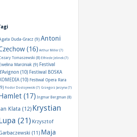
Tagi
Antoni
Agata Duda-Gracz
(9)
Czechow
(16)
Arthur Miller
(7)
Cezary Tomaszewski
(8)
Elfriede Jelinek
(7)
Festival
Ewelina Marciniak
(9)
d'Avignon
(10)
Festiwal BOSKA
KOMEDIA
(10)
Festiwal Opera Rara
(9)
Fiodor Dostojewski
(7)
Grzegorz Jarzyna
(7)
Hamlet
(17)
Ingmar Bergman
(8)
Krystian
Jan Klata
(12)
Lupa
(21)
Krzysztof
Maja
Garbaczewski
(11)