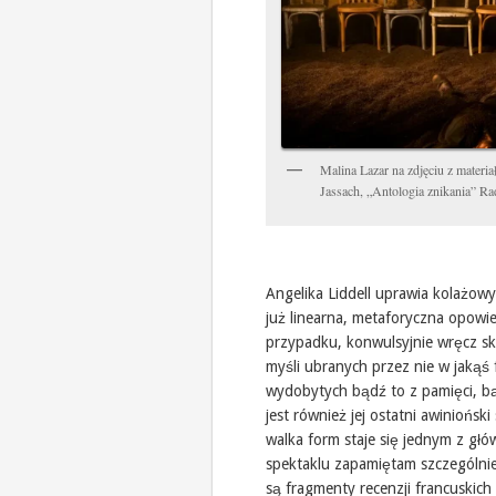
Malina Lazar na zdjęciu z mater
Jassach, „Antologia znikania” R
Angelika Liddell uprawia kolażowy
już linearna, metaforyczna opowie
przypadku, konwulsyjnie wręcz s
myśli ubranych przez nie w jakąś 
wydobytych bądź to z pamięci, bą
jest również jej ostatni awinioński
walka form staje się jednym z gł
spektaklu zapamiętam szczególnie
są fragmenty recenzji francuskich 