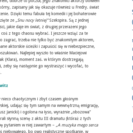
rem, dobrze to poczuł, jego znakomici aktorzy bowiem
kórny, zapisany jak się okazuje również u Fredry. świat
nie. Dzięki temu fabuła tej komedii i jej bohaterowie
zięte ze
„Snu nocy letniej”
Szekspira. Są z jednej
, jakie daje im świat, z drugiej przerażeni jego
coś z tego chaosu wybrać. I jeszcze wziąć za te
o zagrać, trzeba nie tylko być znakomitym aktorem,
ane aktorskie ścieżki i zapuścić się w niebezpieczne,
szukiwań. Najlepiej wyszło to właśnie Maciejowi
tak (Klara), moment zaś. w którym dostrzegają
ji, żeby się następnie go wystraszyć i wycofać, to
oku.
witz
 w nieco chaotycznym i zbyt czasem głośnym
skiej, udając się tym samym na wewnętrzną emigrację,
eusz Janicki) i ogolona na łyso, wyraźnie „obozowa”
rali słynną scenę z aktu III dramatu (któraż z tych
zwę pytaniem w niej zawartym –
„A muzyka mego serca
coś niebywałego, bo owo realistyczne spotkanie, w