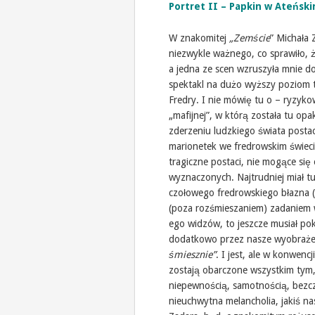
Portret II – Papkin w Ateńsk
W znakomitej
„Zemście
” Michała 
niezwykle ważnego, co sprawiło, ż
a jedna ze scen wzruszyła mnie d
spektakl na dużo wyższy poziom 
Fredry. I nie mówię tu o – ryzyko
„mafijnej”, w którą została tu o
zderzeniu ludzkiego świata posta
marionetek we fredrowskim świeci
tragiczne postaci, nie mogące się 
wyznaczonych. Najtrudniej miał tu
czołowego fredrowskiego błazna (
(poza rozśmieszaniem) zadaniem w
ego widzów, to jeszcze musiał 
dodatkowo przez nasze wyobraże
śmiesznie”
. I jest, ale w konwen
zostają obarczone wszystkim tym, 
niepewnością, samotnością, bezcz
nieuchwytna melancholia, jakiś n