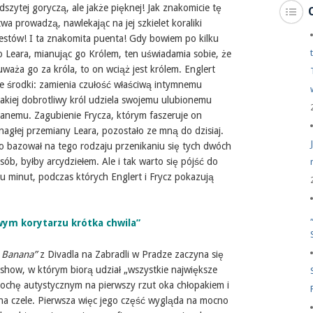
odszytej goryczą, ale jakże pięknej! Jak znakomicie tę
wa prowadzą, nawlekając na jej szkielet koraliki
estów! I ta znakomita puenta! Gdy bowiem po kilku
o Leara, mianując go Królem, ten uświadamia sobie, że
uważa go za króla, to on wciąż jest królem. Englert
ie środki: zamienia czułość właściwą intymnemu
 jakiej dobrotliwy król udziela swojemu ulubionemu
anemu. Zagubienie Frycza, którym faszeruje on
nagłej przemiany Leara, pozostało ze mną do dzisiaj.
o bazował na tego rodzaju przenikaniu się tych dwóch
posób, byłby arcydziełem. Ale i tak warto się pójść do
u minut, podczas których Englert i Frycz pokazują
wym korytarzu krótka chwila”
a Banana”
z Divadla na Zabradli w Pradze zaczyna się
show, w którym biorą udział „wszystkie największe
trochę autystycznym na pierwszy rzut oka chłopakiem i
na czele. Pierwsza więc jego część wygląda na mocno