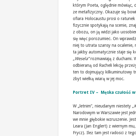
którym Poeta, oględnie mówiąc, da
że metafizyczny. Okazuje się bowi
ofiara Holocaustu prosi o ratunek 
fizycznie spotykają na scenie, zn
z obozu, on ją widzi jako uosobi
się więc porozumieć. On wprawdzi
niej to utrata szansy na ocalenie
ta jakby automatycznie staje się 
„Wesela”
rozmawiają z duchami. W
odbieraną od Racheli lekcję prz
ten to dojmujący kilkuminutowy tr
zbyt wielką wiarą w jej moc.
Portret IV – Męska czułość
W „letnim”, nieudanym niestety
„K
Narodowym w Warszawie jest jedn
we mnie głębokie wzruszenie. Jest
Leara (Jan Englert) z wiernym mu
Frycz). Ileż tam jest radości z te