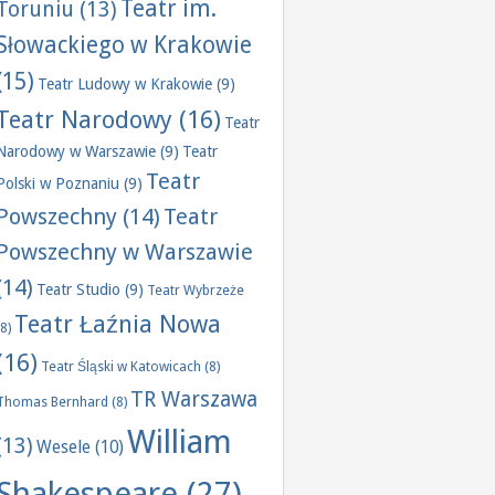
Teatr im.
Toruniu
(13)
Słowackiego w Krakowie
(15)
Teatr Ludowy w Krakowie
(9)
Teatr Narodowy
(16)
Teatr
Narodowy w Warszawie
(9)
Teatr
Teatr
Polski w Poznaniu
(9)
Powszechny
(14)
Teatr
Powszechny w Warszawie
(14)
Teatr Studio
(9)
Teatr Wybrzeże
Teatr Łaźnia Nowa
(8)
(16)
Teatr Śląski w Katowicach
(8)
TR Warszawa
Thomas Bernhard
(8)
William
(13)
Wesele
(10)
Shakespeare
(27)