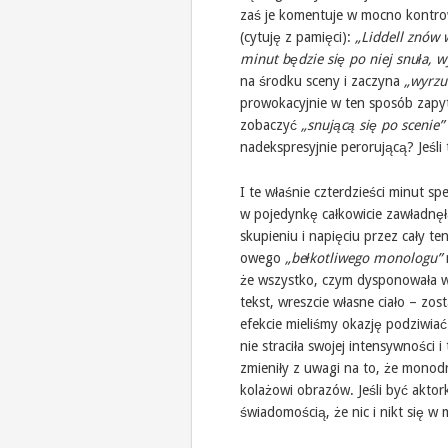
zaś je komentuje w mocno kontrow
(cytuję z pamięci):
„Liddell znów 
minut będzie się po niej snuła, w
na środku sceny i zaczyna
„wyrzu
prowokacyjnie w ten sposób zapyta
zobaczyć
„snującą się po scenie”
nadekspresyjnie perorującą? Jeśli t
I te właśnie czterdzieści minut s
w pojedynkę całkowicie zawładnęł
skupieniu i napięciu przez cały te
owego
„bełkotliwego monologu”
że wszystko, czym dysponowała w
tekst, wreszcie własne ciało – zo
efekcie mieliśmy okazję podziwia
nie straciła swojej intensywności 
zmieniły z uwagi na to, że mono
kolażowi obrazów. Jeśli być aktor
świadomością, że nic i nikt się 