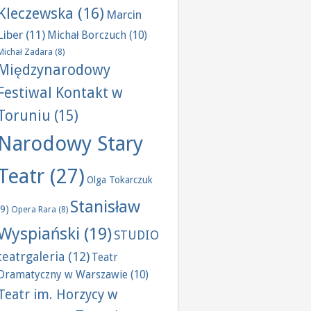
Kleczewska
(16)
Marcin
Liber
(11)
Michał Borczuch
(10)
Michał Zadara
(8)
Międzynarodowy
Festiwal Kontakt w
Toruniu
(15)
Narodowy Stary
Teatr
(27)
Olga Tokarczuk
Stanisław
(9)
Opera Rara
(8)
Wyspiański
(19)
STUDIO
teatrgaleria
(12)
Teatr
Dramatyczny w Warszawie
(10)
Teatr im. Horzycy w