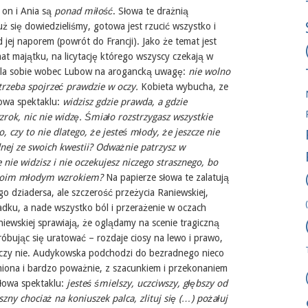
e on i Ania są
ponad miłość
. Słowa te drażnią
już się dowiedzieliśmy, gotowa jest rzucić wszystko i
jej naporem (powrót do Francji). Jako że temat jest
at majątku, na licytację którego wszyscy czekają w
wala sobie wobec Lubow na arogancką uwagę:
nie wolno
trzeba spojrzeć prawdzie w oczy.
Kobieta wybucha, ze
łowa spektaklu:
widzisz gdzie prawda, a gdzie
zrok, nic nie widzę. Śmiało rozstrzygasz wszystkie
, czy to nie dlatego, że jesteś młody, że jeszcze nie
dnej ze swoich kwestii? Odważnie patrzysz w
e nie widzisz i nie oczekujesz niczego strasznego, bo
 twoim młodym wzrokiem?
Na papierze słowa te zalatują
o dziadersa, ale szczerość przeżycia Raniewskiej,
adku, a nade wszystko ból i przerażenie w oczach
iewskiej sprawiają, że oglądamy na scenie tragiczną
róbując się uratować – rozdaje ciosy na lewo i prawo,
a czy nie. Audykowska podchodzi do bezradnego nieco
miona i bardzo poważnie, z szacunkiem i przekonaniem
słowa spektaklu:
jesteś śmielszy, uczciwszy, głębszy od
szny chociaż na koniuszek palca, zlituj się (…) pożałuj