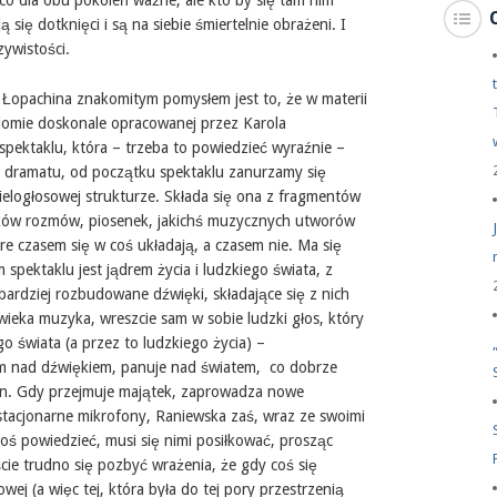
co dla obu pokoleń ważne, ale kto by się tam nim
się dotknięci i są na siebie śmiertelnie obrażeni. I
zywistości.
z Łopachina znakomitym pomysłem jest to, że w materii
oziomie doskonale opracowanej przez Karola
pektaklu, która – trzeba to powiedzieć wyraźnie –
ci dramatu, od początku spektaklu zanurzamy się
ielogłosowej strukturze. Składa się ona z fragmentów
ków rozmów, piosenek, jakichś muzycznych utworów
e czasem się w coś układają, a czasem nie. Ma się
 spektaklu jest jądrem życia i ludzkiego świata, z
ardziej rozbudowane dźwięki, składające się z nich
ieka muzyka, wreszcie sam w sobie ludzki głos, który
o świata (a przez to ludzkiego życia) –
m nad dźwiękiem, panuje nad światem, co dobrze
n. Gdy przejmuje majątek, zaprowadza nowe
 stacjonarne mikrofony, Raniewska zaś, wraz ze swoimi
oś powiedzieć, musi się nimi posiłkować, prosząc
cie trudno się pozbyć wrażenia, że gdy coś się
j (a więc tej, która była do tej pory przestrzenią