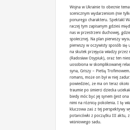
Wojna w Ukrainie to obecnie tema
scenicznym wydarzeniom (nie tylk
ponurego charakteru. Spektakl Wa
raczej tym zapisanym gdzieś międ
nas w przestrzeni duchowej, gdzi
społecznej. Na plan pierwszy wys
pierwszy w oczywisty sposób się 
na skutek przejęcia władzy prze
(Radosław Osypiuk), oraz ten nie
uosobiona w skomplikowanej relac
syna, Griszy – Pietią Trofimowem
romans, może on był w niej zadur
powiedzieć, że ma on teraz około
traumie po śmierci dziecka ucieka
biedy móc być jej synem (jest ona
nimi na różnicę pokolenia. I tę w
kluczowa zaś z tej perspektywy w
potańcówki z początku III aktu, z
wiśniowego sadu.