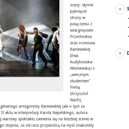
sceny: słynne
pęknięcie
struny w
połączeniu z
wtargnięciem
Przechodnia
oraz rozmowa
Raniewskiej
(Ewa
Audykowska-
Wiśniewska) z
„wiecznym
studentem”
Pietią
(Krzysztof
Wach),
a głównego antagonistę Raniewskiej (ale o tym za
 II aktu w interpretacji Karola Nepelskiego, autora
warstwy spektaklu zamienia się na łódzkiej scenie w
go stopnia, że od razu przywodzą na myśl znakomity