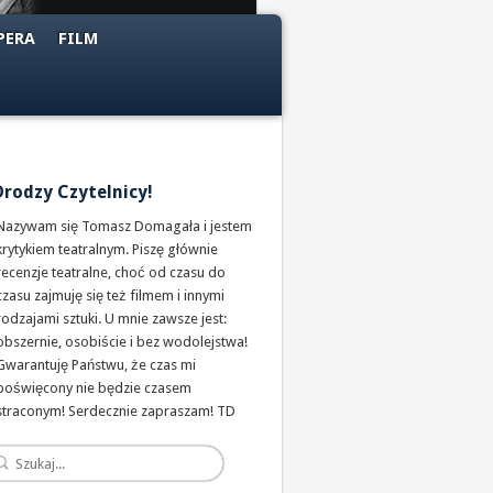
PERA
FILM
Drodzy Czytelnicy!
Nazywam się Tomasz Domagała i jestem
krytykiem teatralnym. Piszę głównie
recenzje teatralne, choć od czasu do
czasu zajmuję się też filmem i innymi
rodzajami sztuki. U mnie zawsze jest:
obszernie, osobiście i bez wodolejstwa!
Gwarantuję Państwu, że czas mi
poświęcony nie będzie czasem
straconym! Serdecznie zapraszam! TD