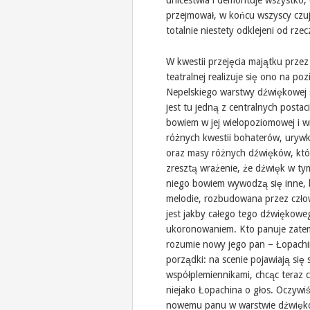
unicestwia i demontuje wszystko, 
przejmował, w końcu wszyscy czują 
totalnie niestety odklejeni od rzec
W kwestii przejęcia majątku prze
teatralnej realizuje się ono na p
Nepelskiego warstwy dźwiękowej s
jest tu jedną z centralnych posta
bowiem w jej wielopoziomowej i w
różnych kwestii bohaterów, uryw
oraz masy różnych dźwięków, któr
zresztą wrażenie, że dźwięk w tym
niego bowiem wywodzą się inne, b
melodie, rozbudowana przez człow
jest jakby całego tego dźwiękoweg
ukoronowaniem. Kto panuje zate
rozumie nowy jego pan – Łopachi
porządki: na scenie pojawiają się
współplemiennikami, chcąc teraz c
niejako Łopachina o głos. Oczywiś
nowemu panu w warstwie dźwiękowe