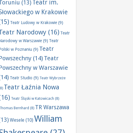
Teatr im.
Toruniu
(13)
Słowackiego w Krakowie
(15)
Teatr Ludowy w Krakowie
(9)
Teatr Narodowy
(16)
Teatr
Narodowy w Warszawie
(9)
Teatr
Teatr
Polski w Poznaniu
(9)
Powszechny
(14)
Teatr
Powszechny w Warszawie
(14)
Teatr Studio
(9)
Teatr Wybrzeże
Teatr Łaźnia Nowa
(8)
(16)
Teatr Śląski w Katowicach
(8)
TR Warszawa
Thomas Bernhard
(8)
William
(13)
Wesele
(10)
Shakespeare
(27)