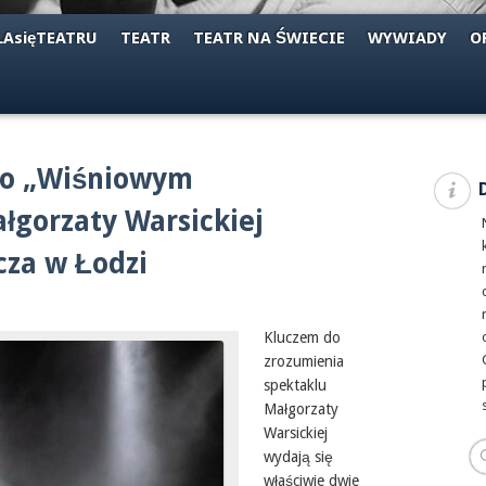
AsięTEATRU
TEATR
TEATR NA ŚWIECIE
WYWIADY
O
– o „Wiśniowym
ałgorzaty Warsickiej
acza w Łodzi
Kluczem do
zrozumienia
spektaklu
Małgorzaty
Warsickiej
wydają się
właściwie dwie