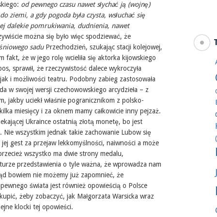
skiego:
od pewnego czasu nawet słychać ją (wojnę)
do ziemi, a gdy pogoda była czysta, wsłuchać się
jej dalekie pomrukiwania, dudnienia, nawet
ywiście można się było więc spodziewać, że
śniowego sadu
Przechodzień, szukając stacji kolejowej,
 fakt, że w jego rolę wcieliła się aktorka kijowskiego
s, sprawił, że rzeczywistość dalece wykroczyła
ak i możliwości teatru. Podobny zabieg zastosowała
da w swojej wersji czechowowskiego arcydzieła – z
m, jakby uciekł właśnie pogranicznikom z polsko-
 kilka miesięcy i za oknem mamy całkowicie inny pejzaż.
kającej Ukraince ostatnią złotą monetę, bo jest
ą. Nie wszystkim jednak takie zachowanie Lubow się
 jej gest za przejaw lekkomyślności, naiwności a może
przecież wszystko ma dwie strony medalu,
kturze przedstawienia o tyle ważna, że wprowadza nam
dtąd bowiem nie możemy już zapomnieć, że
ewnego świata jest również opowieścią o Polsce
skupić, żeby zobaczyć, jak Małgorzata Warsicka wraz
jne klocki tej opowieści.