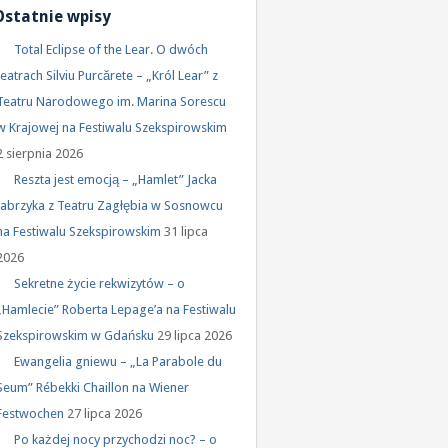
Ostatnie wpisy
Total Eclipse of the Lear. O dwóch
teatrach Silviu Purcărete – „Król Lear” z
Teatru Narodowego im. Marina Sorescu
w Krajowej na Festiwalu Szekspirowskim
2 sierpnia 2026
Reszta jest emocją – „Hamlet” Jacka
Jabrzyka z Teatru Zagłębia w Sosnowcu
na Festiwalu Szekspirowskim
31 lipca
2026
Sekretne życie rekwizytów – o
„Hamlecie” Roberta Lepage’a na Festiwalu
Szekspirowskim w Gdańsku
29 lipca 2026
Ewangelia gniewu – „La Parabole du
Seum” Rébekki Chaillon na Wiener
Festwochen
27 lipca 2026
Po każdej nocy przychodzi noc? – o