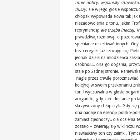
mnie dobry, wspaniały człowieku.
duszy,
ale w jego głosie współczuc
chłopak wypowiada słowa tak jak 
niezadowolenia z tonu, jakim Trof
reprymendą:
ale trzeba inaczej, 
prawdziwą rozmowę, o pozorowane 
spełnianie oczekiwań innych. Gdy 
bez ceregieli już rzucając się Piet
jednak działa na młodzieńca zaska
osobność, ona go dogania, przytul
staje po żadnej stronie. Raniewsk
nagle przez chwilę porozmawiać 
kolejnej w swoim przekonaniu znie
ton i wyczuwalna w głosie pogarda
arogancki, gdy zaś dostanie po ła
skrzywdzony chłopczyk. Gdy się przy
ona nadaje na esencję polsko-pol
zamiast zjednoczyć dla ocalenia t
zostało – zwierają się w klinczu w
niewłaściwy ton czy zaimki. Tymc