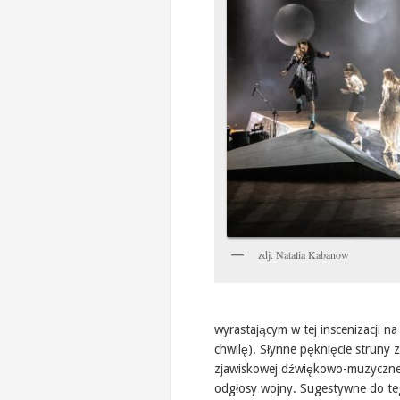
zdj. Natalia Kabanow
wyrastającym w tej inscenizacji n
chwilę). Słynne pęknięcie struny z
zjawiskowej dźwiękowo-muzycznej 
odgłosy wojny. Sugestywne do te