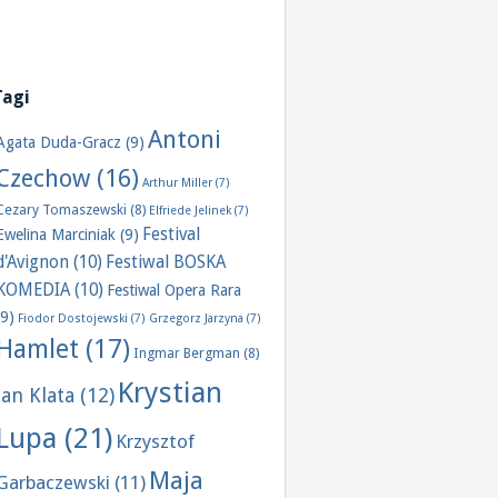
Tagi
Antoni
Agata Duda-Gracz
(9)
Czechow
(16)
Arthur Miller
(7)
Cezary Tomaszewski
(8)
Elfriede Jelinek
(7)
Festival
Ewelina Marciniak
(9)
d'Avignon
(10)
Festiwal BOSKA
KOMEDIA
(10)
Festiwal Opera Rara
(9)
Fiodor Dostojewski
(7)
Grzegorz Jarzyna
(7)
Hamlet
(17)
Ingmar Bergman
(8)
Krystian
Jan Klata
(12)
Lupa
(21)
Krzysztof
Maja
Garbaczewski
(11)