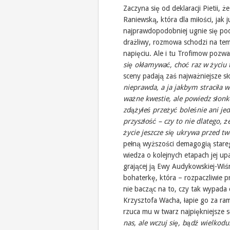
Zaczyna się od deklaracji Pietii, ż
Raniewską, która dla miłości, jak 
najprawdopodobniej ugnie się pod 
drażliwy, rozmowa schodzi na tem
napięciu. Ale i tu Trofimow poz
się okłamywać, choć raz w życiu 
sceny padają zaś najważniejsze s
nieprawda, a ja jakbym straciła w
ważne kwestie, ale powiedz słonko
zdążyłeś przeżyć boleśnie ani je
przyszłość – czy to nie dlatego, ż
życie jeszcze się ukrywa przed
pełną wyższości demagogią stareg
wiedza o kolejnych etapach jej up
grającej ją Ewy Audykowskiej-Wiśn
bohaterkę, która – rozpaczliwie p
nie bacząc na to, czy tak wypad
Krzysztofa Wacha, łapie go za ra
rzuca mu w twarz najpiękniejsze 
nas, ale wczuj się, bądź wielkodu