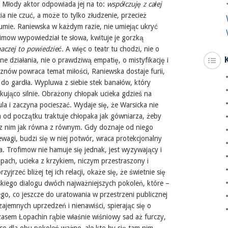
Młody aktor odpowiada jej na to:
współczuję z całej
ia nie czuć, a może to tylko złudzenie, przecież
umie. Raniewska w każdym razie, nie umiejąc ukryć
imow wypowiedział te słowa, kwituje je gorzką
inaczej to powiedzieć.
A więc o teatr tu chodzi, nie o
działania, nie o prawdziwą empatię, o mistyfikację i
znów powraca temat miłości, Raniewska dostaje furii,
ii do gardła. Wypluwa z siebie stek banałów, który
kująco silnie. Obrażony chłopak ucieka gdzieś na
a i zaczyna pocieszać. Wydaje się, że Warsicka nie
a od początku traktuje chłopaka jak gówniarza, żeby
z nim jak równa z równym. Gdy doznaje od niego
wagi, budzi się w niej potwór, wraca protekcjonalny
. Trofimow nie hamuje się jednak, jest wyzywający i
pach, ucieka z krzykiem, niczym przestraszony i
jrzeć bliżej tej ich relacji, okaże się, że świetnie się
skiego dialogu dwóch najważniejszych pokoleń, które –
ego, co jeszcze do uratowania w przestrzeni publicznej
zajemnych uprzedzeń i nienawiści, spierając się o
zasem Łopachin rąbie właśnie wiśniowy sad aż furczy,