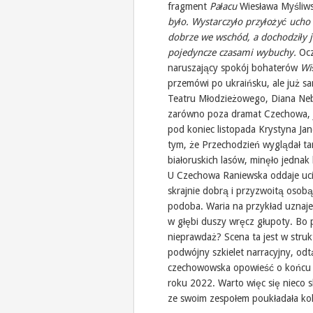
fragment
Pałacu
Wiesława Myśliw
było. Wystarczyło przyłożyć ucho 
dobrze we wschód, a dochodziły 
pojedyncze czasami wybuchy.
Ocz
naruszający spokój bohaterów
Wi
przemówi po ukraińsku, ale już sam
Teatru Młodzieżowego, Diana Nebo
zarówno poza dramat Czechowa, j
pod koniec listopada Krystyna Jan
tym, że Przechodzień wyglądał ta
białoruskich lasów, minęło jednak
U Czechowa Raniewska oddaje ucie
skrajnie dobrą i przyzwoitą osob
podoba. Waria na przykład uznaje
w głębi duszy wręcz głupoty. Bo 
nieprawdaż? Scena ta jest w stru
podwójny szkielet narracyjny, o
czechowowska opowieść o końcu p
roku 2022. Warto więc się nieco 
ze swoim zespołem poukładała kole