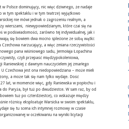
t w Polsce dominujący, nic więc dziwnego, że nadaje
o w tym spektaklu i w tym teatrze) wyjątkowo
rsickiej nie mówi jednak o zagrożeniu realnym, a
zy wierszami, niewypowiedzianym, które czai się na
eś w podświadomości, zarówno tej indywidualnej, jak i
uwają się bowiem dwa mocno splecione ze sobą wątki:
u Czechowa narzucający, a więc zmiana rzeczywistości
z nowego pana wiśniowego sadu, Jermołaja Łopachina
oczywisty, czyli przepaść międzypokoleniowa,
ji Raniewskiej z dawnym nauczycielem jej zmarłego
. U Czechowa jest ona niedopowiedziana – może mieli
zony, a może tak się nam tylko wydaje. Dość
 27 lat, w momencie więc, gdy Raniewska w popłochu i
ła do Paryża, był tuż po dwudziestce. W sam raz, by od
 bowiem tuż po czterdziestce), co wskazuje między
łaśnie różnicę eksploatuje Warsicka w swoim spektaklu,
ydaje się tu scena ich intymnej rozmowy w czasie
organizowanej w oczekiwaniu na wyniki licytacji