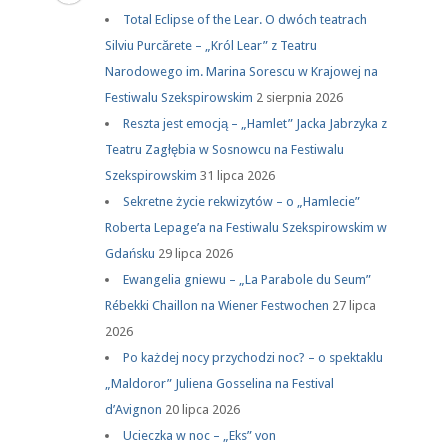
Total Eclipse of the Lear. O dwóch teatrach
Silviu Purcărete – „Król Lear” z Teatru
Narodowego im. Marina Sorescu w Krajowej na
Festiwalu Szekspirowskim
2 sierpnia 2026
Reszta jest emocją – „Hamlet” Jacka Jabrzyka z
Teatru Zagłębia w Sosnowcu na Festiwalu
Szekspirowskim
31 lipca 2026
Sekretne życie rekwizytów – o „Hamlecie”
Roberta Lepage’a na Festiwalu Szekspirowskim w
Gdańsku
29 lipca 2026
Ewangelia gniewu – „La Parabole du Seum”
Rébekki Chaillon na Wiener Festwochen
27 lipca
2026
Po każdej nocy przychodzi noc? – o spektaklu
„Maldoror” Juliena Gosselina na Festival
d’Avignon
20 lipca 2026
Ucieczka w noc – „Eks” von