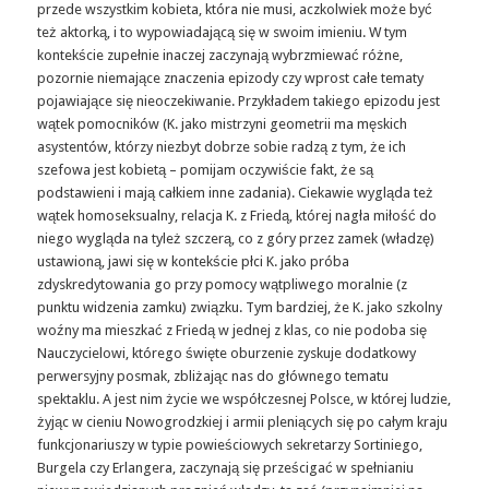
przede wszystkim kobieta, która nie musi, aczkolwiek może być
też aktorką, i to wypowiadającą się w swoim imieniu. W tym
kontekście zupełnie inaczej zaczynają wybrzmiewać różne,
pozornie niemające znaczenia epizody czy wprost całe tematy
pojawiające się nieoczekiwanie. Przykładem takiego epizodu jest
wątek pomocników (K. jako mistrzyni geometrii ma męskich
asystentów, którzy niezbyt dobrze sobie radzą z tym, że ich
szefowa jest kobietą – pomijam oczywiście fakt, że są
podstawieni i mają całkiem inne zadania). Ciekawie wygląda też
wątek homoseksualny, relacja K. z Friedą, której nagła miłość do
niego wygląda na tyleż szczerą, co z góry przez zamek (władzę)
ustawioną, jawi się w kontekście płci K. jako próba
zdyskredytowania go przy pomocy wątpliwego moralnie (z
punktu widzenia zamku) związku. Tym bardziej, że K. jako szkolny
woźny ma mieszkać z Friedą w jednej z klas, co nie podoba się
Nauczycielowi, którego święte oburzenie zyskuje dodatkowy
perwersyjny posmak, zbliżając nas do głównego tematu
spektaklu. A jest nim życie we współczesnej Polsce, w której ludzie,
żyjąc w cieniu Nowogrodzkiej i armii pleniących się po całym kraju
funkcjonariuszy w typie powieściowych sekretarzy Sortiniego,
Burgela czy Erlangera, zaczynają się prześcigać w spełnianiu