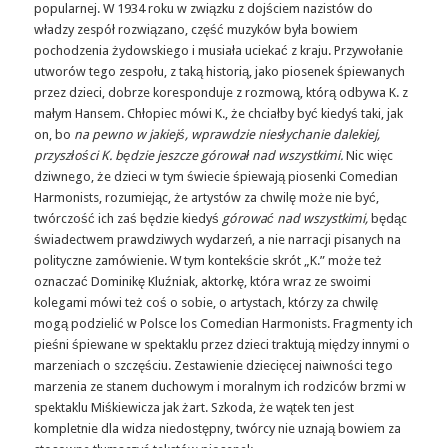
popularnej. W 1934 roku w związku z dojściem nazistów do
władzy zespół rozwiązano, część muzyków była bowiem
pochodzenia żydowskiego i musiała uciekać z kraju. Przywołanie
utworów tego zespołu, z taką historią, jako piosenek śpiewanych
przez dzieci, dobrze koresponduje z rozmową, którą odbywa K. z
małym Hansem. Chłopiec mówi K., że chciałby być kiedyś taki, jak
on, bo
na pewno w jakiejś, wprawdzie niesłychanie dalekiej,
przyszłości K. będzie jeszcze górował nad wszystkimi.
Nic więc
dziwnego, że dzieci w tym świecie śpiewają piosenki Comedian
Harmonists, rozumiejąc, że artystów za chwilę może nie być,
twórczość ich zaś będzie kiedyś
górować nad wszystkimi,
będąc
świadectwem prawdziwych wydarzeń, a nie narracji pisanych na
polityczne zamówienie. W tym kontekście skrót „K.” może też
oznaczać Dominikę Kluźniak, aktorkę, która wraz ze swoimi
kolegami mówi też coś o sobie, o artystach, którzy za chwilę
mogą podzielić w Polsce los Comedian Harmonists. Fragmenty ich
pieśni śpiewane w spektaklu przez dzieci traktują między innymi o
marzeniach o szczęściu. Zestawienie dziecięcej naiwności tego
marzenia ze stanem duchowym i moralnym ich rodziców brzmi w
spektaklu Miśkiewicza jak żart. Szkoda, że wątek ten jest
kompletnie dla widza niedostępny, twórcy nie uznają bowiem za