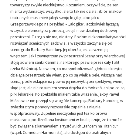
towarzyszy zwykłe niechlujstwo. Rozumiem, oczywiście, że sen
miał tu wytłumaczyć wszystko, ale to tak nie działa, zbiór znaków
teatralnych musi mieć jakąś swoją logikę, albo jak u
Grzegorzewskiego na przykład – „alogikę”, aczkolwiek łączącą
wszystkie elementy za pomocą jakiejś niewidzialnej duchowej
przestrzeni. Tu tego nie ma, niestety. Poziom niekomunikatywności
rozwiązań scenicznych zadziwia, a wszystko zaczyna się od
scenografii Barbary Hanickiej. Jej oberża jest zarazem jej
wnętrzem, jak i zewnętrzem (w przestrzeni Sceny przy Wierzbowej
stoją bowiem sanki Klamma, na którego prawie przez cały I akt
czeka Woźnica). Nie wiem, co ma symbolizować głębokie koryto,
dzielące przestrzeń; nie wiem, po co są wielkie bele, wiszące nad
sceną, podkreślające na pewno jej niezwykłą perspektywę, wiem,
skąd jest, ale nie rozumiem sensu drążka do ćwiczeń, ani po co są
piłki lekarskie. Po spektaklu miałem takie wrażenie, jakby Paweł
Miśkiewicz nie przejął się w ogóle koncepcją Barbary Hanickiej, w
związku z tym pomysły reżyserskie zupełnie z nią nie
współpracowały. Zupełnie nieczytelna jest też kolorowa
maskarada, podkreślona kostiumami w finale, czuję, że to może
być związane z karnawałem artystów, ich „tańcem na Titanicu”
(wątek Comedian Harmonists), ale dostępu do teatralnych