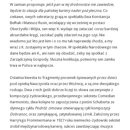
W zamian proponuje:
jeśli pan w tej drobnostce nie zawiedzie,
będzie to okazja dla pańskiej kariery nader pożyteczna.
Co
ciekawe, owych sekretarzy grają w spektaklu Ewa Konstancja
Bułhak i Mateusz Rusin, wcielający się wcześniej w postaci
Oberżystki i Wójta, sen więc K. wydaje się zataczać coraz bardziej
absurdalne kręgi, zaciskać pętlę zdarzeń na jego szyi. Nie
wiadomo już kto jest kim i o co mu tak naprawdę chodzi, a my
wraz z K. zostajemy w tym chaosie. W spektaklu Narodowego nie
dane będzie ani K., ani nam się obudzić, żeby się spotkać z
Zarządczynią Gospody. Słuszna konkluzja, potworny sen zamku
trwa w Polsce w najlepsze.
Ostatnia kwestia to fragmenty piosenek śpiewanych przez dzieci
pod opieką Nauczyciela oraz przez Woźnicę, a są one dwojakiego
rodzaju. Dwa z nich (jeśli dobrze liczę) to słowa zaczerpnięte z
kompozycji żydowskiego, przedwojennego sekstetu Comedian
Harmonists, dwa kolejne to zapożyczenia z pieśni Schuberta ze
słynnego cyklu
Podróż zimowa:
otwierającej cykl kompozycji
Dobranoc
, oraz zamykającej, zatytułowanej
Lirnik.
Założony przez
Harry’ego Frommermana w 1927 roku niemiecko-żydowski sekstet
zrobił międzynarodową karierę, sukces zawdzięczając muzyce