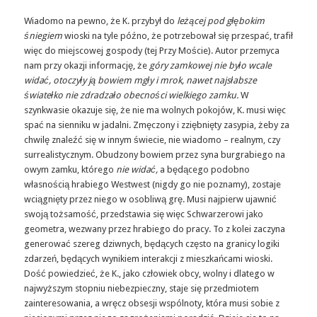
Wiadomo na pewno, że K. przybył do
leżącej pod głębokim
śniegiem
wioski na tyle późno, że potrzebował się przespać, trafił
więc do miejscowej gospody (tej Przy Moście). Autor przemyca
nam przy okazji informację, że
góry zamkowej nie było wcale
widać, otoczyły ją bowiem mgły i mrok, nawet najsłabsze
światełko nie zdradzało obecności wielkiego zamku.
W
szynkwasie okazuje się, że nie ma wolnych pokojów, K. musi więc
spać na sienniku w jadalni. Zmęczony i zziębnięty zasypia, żeby za
chwilę znaleźć się w innym świecie, nie wiadomo – realnym, czy
surrealistycznym. Obudzony bowiem przez syna burgrabiego na
owym zamku, którego
nie widać,
a będącego podobno
własnością hrabiego Westwest (nigdy go nie poznamy), zostaje
wciągnięty przez niego w osobliwą grę. Musi najpierw ujawnić
swoją tożsamość, przedstawia się więc Schwarzerowi jako
geometra, wezwany przez hrabiego do pracy. To z kolei zaczyna
generować szereg dziwnych, będących często na granicy logiki
zdarzeń, będących wynikiem interakcji z mieszkańcami wioski.
Dość powiedzieć, że K., jako człowiek obcy, wolny i dlatego w
najwyższym stopniu niebezpieczny, staje się przedmiotem
zainteresowania, a wręcz obsesji wspólnoty, która musi sobie z