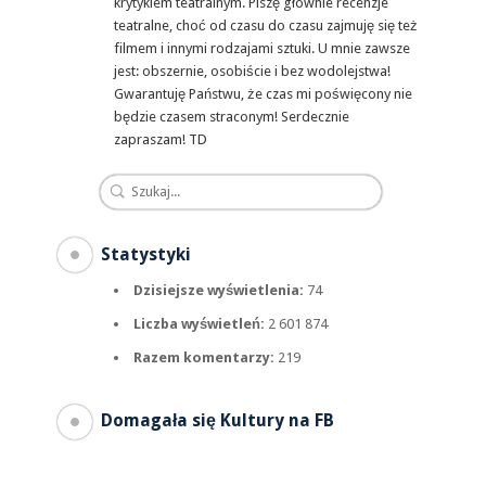
krytykiem teatralnym. Piszę głównie recenzje
teatralne, choć od czasu do czasu zajmuję się też
filmem i innymi rodzajami sztuki. U mnie zawsze
jest: obszernie, osobiście i bez wodolejstwa!
Gwarantuję Państwu, że czas mi poświęcony nie
będzie czasem straconym! Serdecznie
zapraszam! TD
Statystyki
Dzisiejsze wyświetlenia:
74
Liczba wyświetleń:
2 601 874
Razem komentarzy:
219
Domagała się Kultury na FB