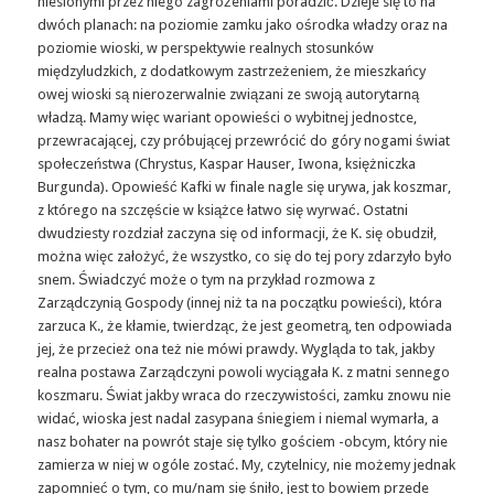
niesionymi przez niego zagrożeniami poradzić. Dzieje się to na
dwóch planach: na poziomie zamku jako ośrodka władzy oraz na
poziomie wioski, w perspektywie realnych stosunków
międzyludzkich, z dodatkowym zastrzeżeniem, że mieszkańcy
owej wioski są nierozerwalnie związani ze swoją autorytarną
władzą. Mamy więc wariant opowieści o wybitnej jednostce,
przewracającej, czy próbującej przewrócić do góry nogami świat
społeczeństwa (Chrystus, Kaspar Hauser, Iwona, księżniczka
Burgunda). Opowieść Kafki w finale nagle się urywa, jak koszmar,
z którego na szczęście w książce łatwo się wyrwać. Ostatni
dwudziesty rozdział zaczyna się od informacji, że K. się obudził,
można więc założyć, że wszystko, co się do tej pory zdarzyło było
snem. Świadczyć może o tym na przykład rozmowa z
Zarządczynią Gospody (innej niż ta na początku powieści), która
zarzuca K., że kłamie, twierdząc, że jest geometrą, ten odpowiada
jej, że przecież ona też nie mówi prawdy. Wygląda to tak, jakby
realna postawa Zarządczyni powoli wyciągała K. z matni sennego
koszmaru. Świat jakby wraca do rzeczywistości, zamku znowu nie
widać, wioska jest nadal zasypana śniegiem i niemal wymarła, a
nasz bohater na powrót staje się tylko gościem -obcym, który nie
zamierza w niej w ogóle zostać. My, czytelnicy, nie możemy jednak
zapomnieć o tym, co mu/nam się śniło, jest to bowiem przede