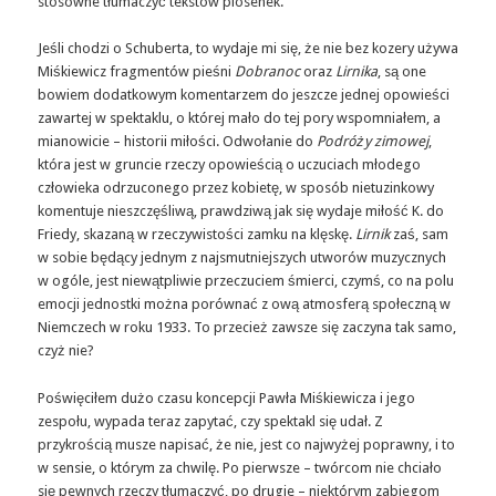
stosowne tłumaczyć tekstów piosenek.
Jeśli chodzi o Schuberta, to wydaje mi się, że nie bez kozery używa
Miśkiewicz fragmentów pieśni
Dobranoc
oraz
Lirnika
, są one
bowiem dodatkowym komentarzem do jeszcze jednej opowieści
zawartej w spektaklu, o której mało do tej pory wspomniałem, a
mianowicie – historii miłości. Odwołanie do
Podróży zimowej
,
która jest w gruncie rzeczy opowieścią o uczuciach młodego
człowieka odrzuconego przez kobietę, w sposób nietuzinkowy
komentuje nieszczęśliwą, prawdziwą jak się wydaje miłość K. do
Friedy, skazaną w rzeczywistości zamku na klęskę.
Lirnik
zaś, sam
w sobie będący jednym z najsmutniejszych utworów muzycznych
w ogóle, jest niewątpliwie przeczuciem śmierci, czymś, co na polu
emocji jednostki można porównać z ową atmosferą społeczną w
Niemczech w roku 1933. To przecież zawsze się zaczyna tak samo,
czyż nie?
Poświęciłem dużo czasu koncepcji Pawła Miśkiewicza i jego
zespołu, wypada teraz zapytać, czy spektakl się udał. Z
przykrością musze napisać, że nie, jest co najwyżej poprawny, i to
w sensie, o którym za chwilę. Po pierwsze – twórcom nie chciało
się pewnych rzeczy tłumaczyć, po drugie – niektórym zabiegom