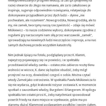
niewypowiedzianych pragnień władzy, ta zaś (przynajmniej na
razie) otwarcie do złego nie namawia, ale za to zakulisowo je
inspiruje, sugeruje odpowiednie rozwiązania, relatywizuje zło
dokonywane przypadkiem przez złych ludzi – słynne „nie
pochwalam, ale rozumiem”. Nowogrodzka, Nowogrodzką, ale to
my, nie zamek, tworzymy naszą rzeczywistość – zdaje się mówić
Miśkiewicz – to nasze codzienne wybory, dokonywane zgodnie z
regułami gry narzuconymi nam siłą przez warszawski „zamek”,
sprowadzają na niewinnych ludzi nieszczęście i represje, a na nas
samych duchową przede wszystkim katastrofę.
Nim jednak śpiący na fotelu, podglądany przez K. Klamm,
najwyższy pojawiający się i w powieści, i w spektaklu
przedstawiciel władzy zamku – ostatecznie zabierze resztę tlenu
wolności w wiosce, K. dane się będzie obudzić, żeby mógł
przejrzeć na oczy, dowiedzieć czegoś o sobie. Można czytać
wtedy
Zamek
jako ostrzeżenie. W spektaklu Pawła Miśkiewicza to
się nie wydarza, gdyż krakowski reżyser zostawia K. w momencie
spotkań z zausznikami władzy, Burgelem i Erlangerem. W epilogu
spektaklu ten ostatni prosi K., żeby natychmiast spowodował
powrót Friedy na stare miejsce w szynkwasie, gdzie ma po
staremu służyć Klammowi podawaniem posiłków i swoim ciałem.