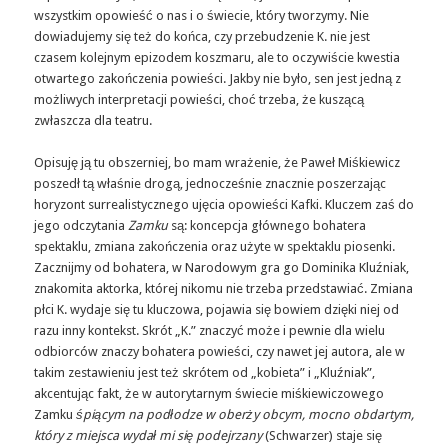
wszystkim opowieść o nas i o świecie, który tworzymy. Nie
dowiadujemy się też do końca, czy przebudzenie K. nie jest
czasem kolejnym epizodem koszmaru, ale to oczywiście kwestia
otwartego zakończenia powieści. Jakby nie było, sen jest jedną z
możliwych interpretacji powieści, choć trzeba, że kuszącą
zwłaszcza dla teatru.
Opisuję ją tu obszerniej, bo mam wrażenie, że Paweł Miśkiewicz
poszedł tą właśnie drogą, jednocześnie znacznie poszerzając
horyzont surrealistycznego ujęcia opowieści Kafki. Kluczem zaś do
jego odczytania
Zamku
są: koncepcja głównego bohatera
spektaklu, zmiana zakończenia oraz użyte w spektaklu piosenki.
Zacznijmy od bohatera, w Narodowym gra go Dominika Kluźniak,
znakomita aktorka, której nikomu nie trzeba przedstawiać. Zmiana
płci K. wydaje się tu kluczowa, pojawia się bowiem dzięki niej od
razu inny kontekst. Skrót „K.” znaczyć może i pewnie dla wielu
odbiorców znaczy bohatera powieści, czy nawet jej autora, ale w
takim zestawieniu jest też skrótem od „kobieta” i „Kluźniak”,
akcentując fakt, że w autorytarnym świecie miśkiewiczowego
Zamku
śpiącym na podłodze w oberży obcym, mocno obdartym,
który z miejsca wydał mi się podejrzany
(Schwarzer) staje się