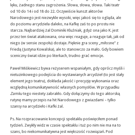
lęku, żadnego stanu zagrożenia. Słowa, słowa, słowa. Taki teatr
od 10 do 14 i od 18 do 22. Oczywiście kunszt aktorów
Narodowego jest niezwykle wysoki, więc jakoś się to ogląda, ale
do poziomu arcydzieła daleko, na Kafkę zaś to po prostu nie
starcza. Najbardziej żal Dominiki Kluźniak, gdyż ona jako K. jest
przez ten świat atakowana, ona więc reaguje, a reaguje tak, jak od
niego (w sensie zespołu) dostaje. Pięknie gra sceny „miłosne” z
Friedą (Justyna Kowalska), ale to stanowczo za mało. Gdy bowiem
sceniczny świat idzie po literkach, trudno grać emocje.
Paweł Miśkiewicz bywa reżyserem wspaniałym, gdy oprócz myśli i
nietuzinkowego podejścia do wystawianych arcydzieł (to jest stały
element jego teatru), dokłada jakość i precyzję wykonania oraz
względną komunikatywność własnych pomysłów. W przypadku
Zamku
tego niestety zabrakło. Gdy dołączymy do tego aktorską
rutynę mamy przepis na hit Narodowego z gwiazdami – tylko
szansy na arcydzieło i Kafki żal.
Ps. Na rozpracowanie koncepcji spektaklu poświęciłem ponad
tydzień. Zwykły widz w czasie spektaklu i tuż po nim nie ma na to
szans, bo niekomunikatywna jest większość rozwiązań. Pod