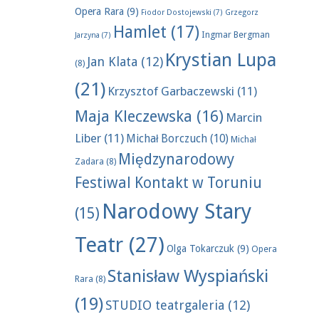
Opera Rara
(9)
Fiodor Dostojewski
(7)
Grzegorz
Hamlet
(17)
Ingmar Bergman
Jarzyna
(7)
Krystian Lupa
Jan Klata
(12)
(8)
(21)
Krzysztof Garbaczewski
(11)
Maja Kleczewska
(16)
Marcin
Liber
(11)
Michał Borczuch
(10)
Michał
Międzynarodowy
Zadara
(8)
Festiwal Kontakt w Toruniu
Narodowy Stary
(15)
Teatr
(27)
Olga Tokarczuk
(9)
Opera
Stanisław Wyspiański
Rara
(8)
(19)
STUDIO teatrgaleria
(12)