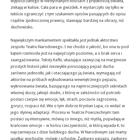
wypuszczanego w niesłychanych ilościach z prędkością światła,
znikają w kulisie. Cała para w gwizdek. A wystarczyło się tylko w
tekście ograniczyć z tym szukaniem opisów pasujących do opisu
rządów zjednoczonej prawicy, stawiając bardziej na obrazy, niż
słuchowisko.
Największym mankamentem spektaklu jest jednak aktorstwo
zespołu Teatru Narodowego. I nie chodzi o jakość, bo ona tu pod
kątem rzemiosła jest na najwyższym poziomie, a o brak serca i
zaangażowania. Teksty Kafki, ukazujące zazwyczaj na marginesie
prostych historii jakiś niezwykle poruszający pejzaż ducha
zarówno jednostki, jak i otaczającego ją świata, wymagają od
aktorów na próbach wybudowania wewnętrznego pejzażu,
wykreowania świata, bazującego na najmroczniejszych sekretach
własnej duszy, jakiejś studni, z której w zależności od potrzeb
postaci czerpie się emocje, lęk, strach, poczucie zagrożenia,
gorycz, rozpacz itd. Wie o tym dobrze Krystian Lupa, co widać w
jego słynnej adaptacji
Procesu
w Teatrze Powszechnym: tam
postaci są intensywne, mówią co innego, niż myślą, popadają w
krańcowe emocje – w końcu rzeczywistość, w którą wpada K. to
najczarniejsza z dziur ludzkiego ducha. W Narodowym zaś mamy
jasełka:
wychodzę, mówię i schodzę.
Żadnego pejzażu, żadnego