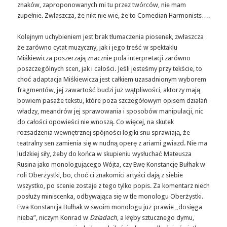
znaków, zaproponowanych mi tu przez twórców, nie mam
zupełnie. Zwłaszcza, że nikt nie wie, że to Comedian Harmonists….
Kolejnym uchybieniem jest brak tłumaczenia piosenek, zwłaszcza
że zarówno cytat muzyczny, jak i jego treść w spektaklu
Miśkiewicza poszerzają znacznie pola interpretacji zarówno
poszczególnych scen, jak i całości. Jeśli jesteśmy przy tekście, to
choć adaptacja Miśkiewicza jest całkiem uzasadnionym wyborem
fragmentów, jej zawartość budzi już wątpliwości, aktorzy mają
bowiem pasaże tekstu, które poza szczegółowym opisem działań
władzy, meandrów jej sprawowania i sposobów manipulacji, nic
do całości opowieści nie wnoszą. Co więcej, na skutek
rozsadzenia wewnętrznej spójności logiki snu sprawiają, że
teatralny sen zamienia się w nudną operę z ariami gwiazd. Nie ma
ludzkiej siły, żeby do końca w skupieniu wysłuchać Mateusza
Rusina jako monologującego Wójta, czy Ewę Konstancję Bułhak w
roli Oberżystki, bo, choć ci znakomici artyści dają z siebie
wszystko, po scenie zostaje z tego tylko popis. Za komentarz niech
posłuży miniscenka, odbywająca się w tle monologu Oberżystki.
Ewa Konstancja Bułhak w swoim monologu już prawie „dosięga
nieba”, niczym Konrad w
Dziadach
, a kłęby sztucznego dymu,