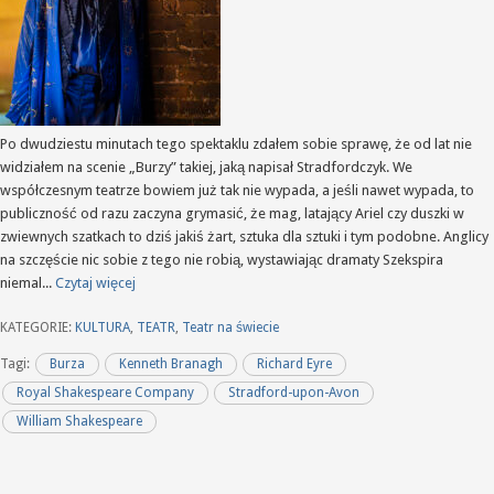
Po dwudziestu minutach tego spektaklu zdałem sobie sprawę, że od lat nie
widziałem na scenie „Burzy” takiej, jaką napisał Stradfordczyk. We
współczesnym teatrze bowiem już tak nie wypada, a jeśli nawet wypada, to
publiczność od razu zaczyna grymasić, że mag, latający Ariel czy duszki w
zwiewnych szatkach to dziś jakiś żart, sztuka dla sztuki i tym podobne. Anglicy
na szczęście nic sobie z tego nie robią, wystawiając dramaty Szekspira
niemal...
Czytaj więcej
KATEGORIE:
KULTURA
,
TEATR
,
Teatr na świecie
Tagi:
Burza
Kenneth Branagh
Richard Eyre
Royal Shakespeare Company
Stradford-upon-Avon
William Shakespeare