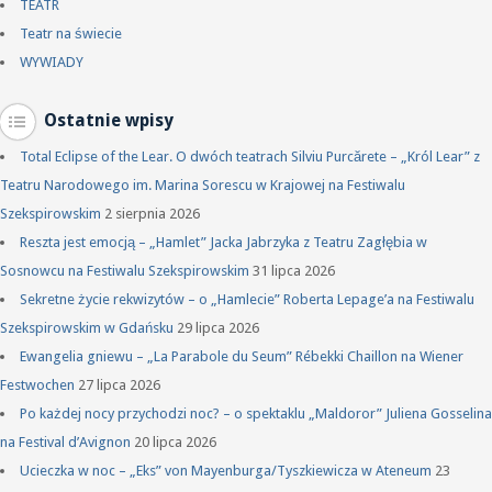
TEATR
Teatr na świecie
WYWIADY
Ostatnie wpisy
Total Eclipse of the Lear. O dwóch teatrach Silviu Purcărete – „Król Lear” z
Teatru Narodowego im. Marina Sorescu w Krajowej na Festiwalu
Szekspirowskim
2 sierpnia 2026
Reszta jest emocją – „Hamlet” Jacka Jabrzyka z Teatru Zagłębia w
Sosnowcu na Festiwalu Szekspirowskim
31 lipca 2026
Sekretne życie rekwizytów – o „Hamlecie” Roberta Lepage’a na Festiwalu
Szekspirowskim w Gdańsku
29 lipca 2026
Ewangelia gniewu – „La Parabole du Seum” Rébekki Chaillon na Wiener
Festwochen
27 lipca 2026
Po każdej nocy przychodzi noc? – o spektaklu „Maldoror” Juliena Gosselina
na Festival d’Avignon
20 lipca 2026
Ucieczka w noc – „Eks” von Mayenburga/Tyszkiewicza w Ateneum
23