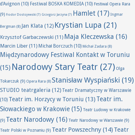
d'Avignon
(10)
Festiwal BOSKA KOMEDIA
(10)
Festiwal Opera Rara
Hamlet
(17)
(9)
Ingmar
Fiodor Dostojewski
(7)
Grzegorz Jarzyna
(7)
Krystian Lupa
(21)
Jan Klata
(12)
Bergman
(8)
Maja Kleczewska
(16)
Krzysztof Garbaczewski
(11)
Marcin Liber
(11)
Michał Borczuch
(10)
Michał Zadara
(8)
Międzynarodowy Festiwal Kontakt w Toruniu
Narodowy Stary Teatr
(27)
(15)
Olga
Stanisław Wyspiański
(19)
Tokarczuk
(9)
Opera Rara
(8)
STUDIO teatrgaleria
(12)
Teatr Dramatyczny w Warszawie
Teatr im.
Teatr im. Horzycy w Toruniu
(13)
(10)
Słowackiego w Krakowie
(15)
Teatr Ludowy w Krakowie
Teatr Narodowy
(16)
(9)
Teatr Narodowy w Warszawie
(9)
Teatr Powszechny
(14)
Teatr
Teatr Polski w Poznaniu
(9)