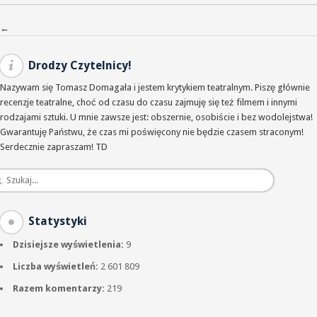
Nawigacja po wpisach
←
Drodzy Czytelnicy!
Nazywam się Tomasz Domagała i jestem krytykiem teatralnym. Piszę głównie
recenzje teatralne, choć od czasu do czasu zajmuję się też filmem i innymi
rodzajami sztuki. U mnie zawsze jest: obszernie, osobiście i bez wodolejstwa!
Gwarantuję Państwu, że czas mi poświęcony nie będzie czasem straconym!
Serdecznie zapraszam! TD
Statystyki
Dzisiejsze wyświetlenia:
9
Liczba wyświetleń:
2 601 809
Razem komentarzy:
219