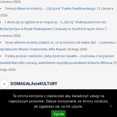
czerwca 2026
Tomasz Mann w kostnicy – „Ojczyzna” Pawła Pawlikowskiego
12 czerwca
2026
I skończyć przyjdzie mi w rozpaczy – o „Burzy” Shakespeare’a w reż.
Richarda Eyre w Royal Shakespeare Company w Stratford-upon-Avon
7
czerwca 2026
Teraz właśnie musimy znaleźć to, co ty możesz od siebie dać – rozmowa z
dyrektorem Wiener Festwochen, Milo Rauem
29 maja 2026
Trzeba poznać ciemność, żeby dostrzec światło – rozmowa z reżyserem
świateł Marcello Lumacą, wieloletnim współpracownikiem Roberta Wilsona
25
maja 2026
DOMAGAŁAsieKULTURY
Ta strona korzysta z ciasteczek aby świadczyć usługi na
najwyższym poziomie. Dalsze korzystanie ze strony oznacza,
że zgadzasz się na ich użycie.
Zgoda