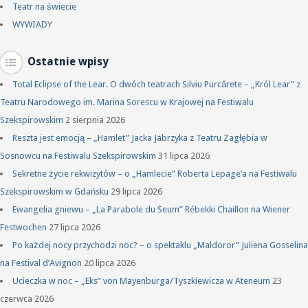
Teatr na świecie
WYWIADY
Ostatnie wpisy
Total Eclipse of the Lear. O dwóch teatrach Silviu Purcărete – „Król Lear” z
Teatru Narodowego im. Marina Sorescu w Krajowej na Festiwalu
Szekspirowskim
2 sierpnia 2026
Reszta jest emocją – „Hamlet” Jacka Jabrzyka z Teatru Zagłębia w
Sosnowcu na Festiwalu Szekspirowskim
31 lipca 2026
Sekretne życie rekwizytów – o „Hamlecie” Roberta Lepage’a na Festiwalu
Szekspirowskim w Gdańsku
29 lipca 2026
Ewangelia gniewu – „La Parabole du Seum” Rébekki Chaillon na Wiener
Festwochen
27 lipca 2026
Po każdej nocy przychodzi noc? – o spektaklu „Maldoror” Juliena Gosselina
na Festival d’Avignon
20 lipca 2026
Ucieczka w noc – „Eks” von Mayenburga/Tyszkiewicza w Ateneum
23
czerwca 2026