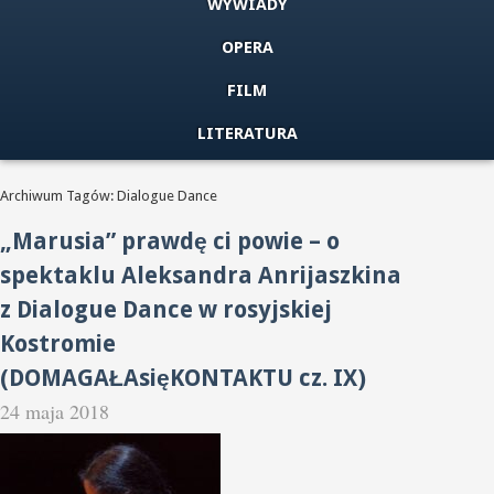
WYWIADY
OPERA
FILM
LITERATURA
Archiwum Tagów: Dialogue Dance
„Marusia” prawdę ci powie – o
spektaklu Aleksandra Anrijaszkina
z Dialogue Dance w rosyjskiej
Kostromie
(DOMAGAŁAsięKONTAKTU cz. IX)
24 maja 2018