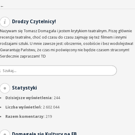
Nawigacja po wpisach
←
Drodzy Czytelnicy!
Nazywam się Tomasz Domagała i jestem krytykiem teatralnym. Piszę głównie
recenzje teatralne, choć od czasu do czasu zajmuję się też filmem i innymi
rodzajami sztuki. U mnie zawsze jest: obszernie, osobiście i bez wodolejstwa!
Gwarantuję Państwu, że czas mi poświęcony nie będzie czasem straconym!
Serdecznie zapraszam! TD
Statystyki
Dzisiejsze wyświetlenia:
244
Liczba wyświetleń:
2 602 044
Razem komentarzy:
219
Domagała się Kultury na FB