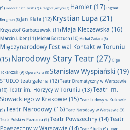
Hamlet
(17)
(9)
Ingmar
Fiodor Dostojewski
(7)
Grzegorz Jarzyna
(7)
Krystian Lupa
(21)
Jan Klata
(12)
Bergman
(8)
Maja Kleczewska
(16)
Krzysztof Garbaczewski
(11)
Marcin Liber
(11)
Michał Borczuch
(10)
Michał Zadara
(8)
Międzynarodowy Festiwal Kontakt w Toruniu
Narodowy Stary Teatr
(27)
(15)
Olga
Stanisław Wyspiański
(19)
Tokarczuk
(9)
Opera Rara
(8)
STUDIO teatrgaleria
(12)
Teatr Dramatyczny w Warszawie
Teatr im.
Teatr im. Horzycy w Toruniu
(13)
(10)
Słowackiego w Krakowie
(15)
Teatr Ludowy w Krakowie
Teatr Narodowy
(16)
(9)
Teatr Narodowy w Warszawie
(9)
Teatr Powszechny
(14)
Teatr
Teatr Polski w Poznaniu
(9)
Powszechny w Warszawie
(14)
Teatr Studio
(9)
Teatr