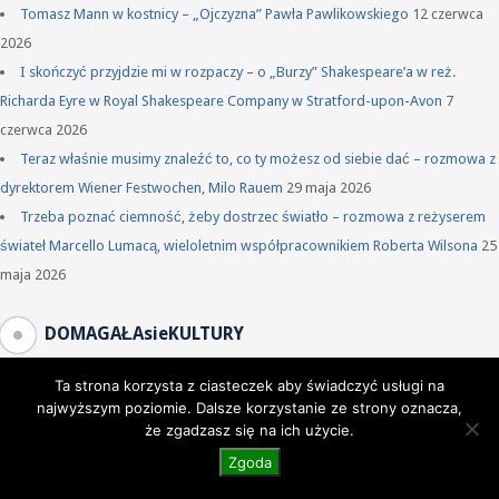
Tomasz Mann w kostnicy – „Ojczyzna” Pawła Pawlikowskiego
12 czerwca
2026
I skończyć przyjdzie mi w rozpaczy – o „Burzy” Shakespeare’a w reż.
Richarda Eyre w Royal Shakespeare Company w Stratford-upon-Avon
7
czerwca 2026
Teraz właśnie musimy znaleźć to, co ty możesz od siebie dać – rozmowa z
dyrektorem Wiener Festwochen, Milo Rauem
29 maja 2026
Trzeba poznać ciemność, żeby dostrzec światło – rozmowa z reżyserem
świateł Marcello Lumacą, wieloletnim współpracownikiem Roberta Wilsona
25
maja 2026
DOMAGAŁAsieKULTURY
Ta strona korzysta z ciasteczek aby świadczyć usługi na
najwyższym poziomie. Dalsze korzystanie ze strony oznacza,
że zgadzasz się na ich użycie.
Zgoda