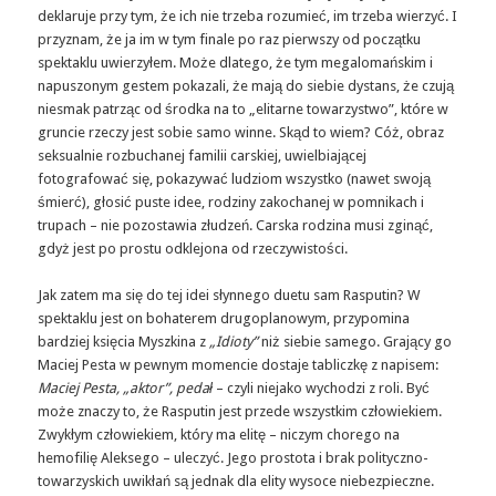
deklaruje przy tym, że ich nie trzeba rozumieć, im trzeba wierzyć. I
przyznam, że ja im w tym finale po raz pierwszy od początku
spektaklu uwierzyłem. Może dlatego, że tym megalomańskim i
napuszonym gestem pokazali, że mają do siebie dystans, że czują
niesmak patrząc od środka na to „elitarne towarzystwo”, które w
gruncie rzeczy jest sobie samo winne. Skąd to wiem? Cóż, obraz
seksualnie rozbuchanej familii carskiej, uwielbiającej
fotografować się, pokazywać ludziom wszystko (nawet swoją
śmierć), głosić puste idee, rodziny zakochanej w pomnikach i
trupach – nie pozostawia złudzeń. Carska rodzina musi zginąć,
gdyż jest po prostu odklejona od rzeczywistości.
Jak zatem ma się do tej idei słynnego duetu sam Rasputin? W
spektaklu jest on bohaterem drugoplanowym, przypomina
bardziej księcia Myszkina z
„Idioty”
niż siebie samego. Grający go
Maciej Pesta w pewnym momencie dostaje tabliczkę z napisem:
Maciej Pesta, „aktor”, pedał
– czyli niejako wychodzi z roli. Być
może znaczy to, że Rasputin jest przede wszystkim człowiekiem.
Zwykłym człowiekiem, który ma elitę – niczym chorego na
hemofilię Aleksego – uleczyć. Jego prostota i brak polityczno-
towarzyskich uwikłań są jednak dla elity wysoce niebezpieczne.