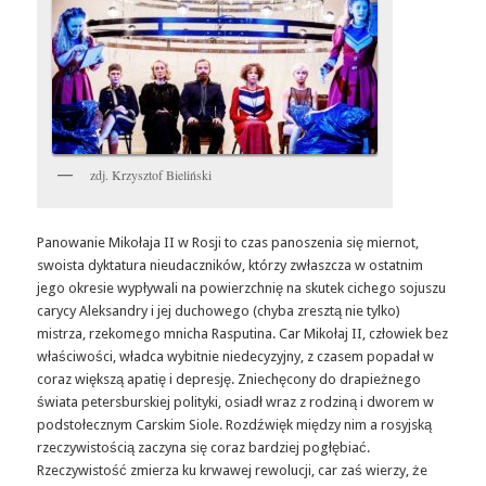
zdj. Krzysztof Bieliński
Panowanie Mikołaja II w Rosji to czas panoszenia się miernot,
swoista dyktatura nieudaczników, którzy zwłaszcza w ostatnim
jego okresie wypływali na powierzchnię na skutek cichego sojuszu
carycy Aleksandry i jej duchowego (chyba zresztą nie tylko)
mistrza, rzekomego mnicha Rasputina. Car Mikołaj II, człowiek bez
właściwości, władca wybitnie niedecyzyjny, z czasem popadał w
coraz większą apatię i depresję. Zniechęcony do drapieżnego
świata petersburskiej polityki, osiadł wraz z rodziną i dworem w
podstołecznym Carskim Siole. Rozdźwięk między nim a rosyjską
rzeczywistością zaczyna się coraz bardziej pogłębiać.
Rzeczywistość zmierza ku krwawej rewolucji, car zaś wierzy, że