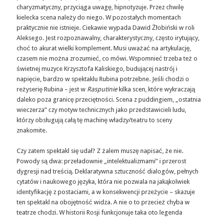
charyzmatyczny, przyciąga uwagę, hipnotyzuje. Przez chwilę
kielecka scena należy do niego. W pozostałych momentach
praktycznie nie istnieje. Ciekawie wypada Dawid Żłobiński w roli
Aleksego. Jest rozpoznawalny, charakterystyczny, często irytujący,
choć to akurat wielki komplement. Musi uważać na artykulację,
czasem nie można zrozumieć, co mówi. Wspomnieć trzeba też o
świetnej muzyce Krzysztofa Kaliskiego, budującej nastrój i
napięcie, bardzo w spektaklu Rubina potrzebne. Jeśli chodzi o
reżyserię Rubina – jest w
Rasputinie
kilka scen
, które wykraczają
daleko poza granicę przeciętności. Scena z puddingiem, „ostatnia
wieczerza” czy motyw technicznych jako przedstawicieli ludu,
którzy obsługują całą tę machinę władzy/teatru to sceny
znakomite.
Czy zatem spektakl się udał? Z żalem muszę napisać, że nie.
Powody są dwa: przeładownie „intelektualizmami” i przerost
dygresji nad treścią. Deklaratywna sztuczność dialogów, pełnych
cytatów i naukowego języka, która nie pozwala na jakąkolwiek
identyfikację z postaciami, a w konsekwencji przeżycie – skazuje
ten spektakl na obojętność widza. A nie o to przecież chyba
w
teatrze
chodzi. W historii Rosji funkcjonuje
taka oto legenda