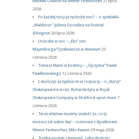
Rébekki Chaillon na Wiener Festwochen
27 lipca
2026
Po każdej nocy przychodzi noc? – o spektaklu
„Maldoror” Juliena Gosselina na Festival
d’Avignon
20 lipca 2026
Ucieczka w noc – „Eks” von
Mayenburga/Tyszkiewicza w Ateneum
23
czerwca 2026
Tomasz Mann w kostnicy – „Ojczyzna” Pawła
Pawlikowskiego
12 czerwca 2026
I skończyć przyjdzie mi w rozpaczy – o „Burzy”
Shakespeare’a w reż. Richarda Eyre w Royal
Shakespeare Company w Stratford-upon-Avon
7
czerwca 2026
Teraz właśnie musimy znaleźć to, co ty
możesz od siebie dać – rozmowa z dyrektorem
Wiener Festwochen, Milo Rauem
29 maja 2026
Trzeba poznać ciemność, żeby dostrzec