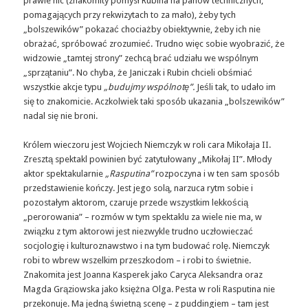
prawie nic (znakomity pomysł Rubina na panów technicznych,
pomagających przy rekwizytach to za mało), żeby tych
„bolszewików” pokazać chociażby obiektywnie, żeby ich nie
obrażać, spróbować zrozumieć. Trudno więc sobie wyobrazić, że
widzowie „tamtej strony” zechcą brać udziału we wspólnym
„sprzątaniu”. No chyba, że Janiczak i Rubin chcieli obśmiać
wszystkie akcje typu
„budujmy wspólnotę”.
Jeśli tak, to udało im
się to znakomicie. Aczkolwiek taki sposób ukazania „bolszewików”
nadal się nie broni.
Królem wieczoru jest Wojciech Niemczyk w roli cara Mikołaja II.
Zresztą spektakl powinien być zatytułowany „Mikołaj II”. Młody
aktor spektakularnie
„Rasputina”
rozpoczyna i w ten sam sposób
przedstawienie kończy. Jest jego solą, narzuca rytm sobie i
pozostałym aktorom, czaruje przede wszystkim lekkością
„perorowania” – rozmów w tym spektaklu za wiele nie ma, w
związku z tym aktorowi jest niezwykle trudno uczłowieczać
socjologię i kulturoznawstwo i na tym budować rolę. Niemczyk
robi to wbrew wszelkim przeszkodom – i robi to świetnie.
Znakomita jest Joanna Kasperek jako Caryca Aleksandra oraz
Magda Grąziowska jako księżna Olga. Pesta w roli Rasputina nie
przekonuje. Ma jedną świetną scenę – z puddingiem – tam jest