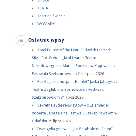
OPERA
TEATR
Teatr na świecie
WYWIADY
Ostatnie wpisy
Total Eclipse of the Lear. O dwóch teatrach
Silviu Purcărete – „Król Lear” z Teatru
Narodowego im. Marina Sorescu w Krajowej na
Festiwalu Szekspirowskim
2 sierpnia 2026
Reszta jest emocją – „Hamlet” Jacka Jabrzyka z
Teatru Zagłębia w Sosnowcu na Festiwalu
Szekspirowskim
31 lipca 2026
Sekretne życie rekwizytów – o „Hamlecie”
Roberta Lepage’a na Festiwalu Szekspirowskim w
Gdańsku
29 lipca 2026
Ewangelia gniewu – „La Parabole du Seum”