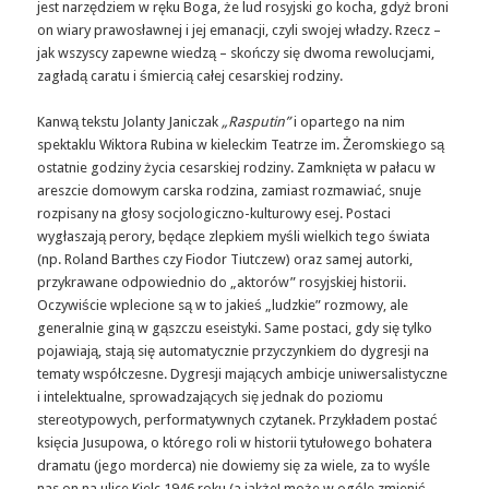
jest narzędziem w ręku Boga, że lud rosyjski go kocha, gdyż broni
on wiary prawosławnej i jej emanacji, czyli swojej władzy. Rzecz –
jak wszyscy zapewne wiedzą – skończy się dwoma rewolucjami,
zagładą caratu i śmiercią całej cesarskiej rodziny.
Kanwą tekstu Jolanty Janiczak
„Rasputin”
i opartego na nim
spektaklu Wiktora Rubina w kieleckim Teatrze im. Żeromskiego są
ostatnie godziny życia cesarskiej rodziny. Zamknięta w pałacu w
areszcie domowym carska rodzina, zamiast rozmawiać, snuje
rozpisany na głosy socjologiczno-kulturowy esej. Postaci
wygłaszają perory, będące zlepkiem myśli wielkich tego świata
(np. Roland Barthes czy Fiodor Tiutczew) oraz samej autorki,
przykrawane odpowiednio do „aktorów” rosyjskiej historii.
Oczywiście wplecione są w to jakieś „ludzkie” rozmowy, ale
generalnie giną w gąszczu eseistyki. Same postaci, gdy
się t
ylko
pojawiają, stają się automatycznie przyczynkiem do dygresji na
tematy współczesne. Dygresji mających ambicje uniwersalistyczne
i intelektualne, sprowadzających się jednak do poziomu
stereotypowych, performatywnych czytanek. Przykładem postać
księcia Jusupowa, o którego roli w historii tytułowego bohatera
dramatu (jego morderca) nie dowiemy się za wiele, za to wyśle
nas on na ulice Kielc 1946 roku (a jakże! może w ogóle zmienić