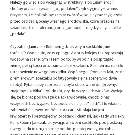
Należy go więc albo wciągnąć w struktury, albo „uśmiercić”,
choćby przez nazywanie go „pedałem” czyli stygmatyzowanie.
Przyznam, że jeśli taki był zamiar twórców, kolejny raz chylę czoła
przed ostrością oceny własnego środowiska, które przecież na
sztandarach ma tolerancję oraz godność – między innymi także
„pedała”.
Czy zatem Janiczak z Rubinem gdzieś w tym spektaklu „nie
trafiają”? Wydaje się, że w epilogu. Aktorzy kolejny raz zapraszają
widzów na scenę, tym razem po to, by wspólnie posprzątać
ziemię pełną kości oraz pamiątek przeszłości. Gest ten ma na celu
ustanowienie nowego porządku. Wspólnego. (Pomijam fakt, że na
premierowym spektaklu pofatygowały się na scenę tylko dwie
osoby). Pytanie, czy zaproszenie było skierowane do „krewnych i
znajomych królika” czyli do elit, czy do wszystkich widzów. Wydaje
się, że biorąc pod uwagę kielecką widownię, chodzi o nas
wszystkich bez wyjątku, bez podziału na „nas” i „ich”. I tu właśnie
zabrzmiał fałszywy ton. W historii cara Mikołaja lud jest
krwiożerczy i bezwzględny, prostacki i chamski, jak każdy wściekły
tłum. Rubin i Janiczak, ukrywając w swoim spektaklu pod postacią
owego ludu tę drugą stronę polsko-polskiej
wojny
, nie robią