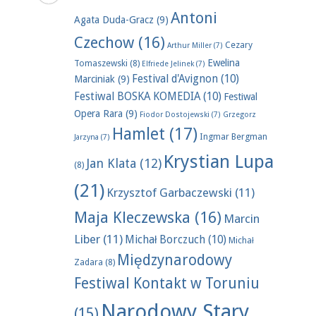
Antoni
Agata Duda-Gracz
(9)
Czechow
(16)
Cezary
Arthur Miller
(7)
Ewelina
Tomaszewski
(8)
Elfriede Jelinek
(7)
Festival d'Avignon
(10)
Marciniak
(9)
Festiwal BOSKA KOMEDIA
(10)
Festiwal
Opera Rara
(9)
Fiodor Dostojewski
(7)
Grzegorz
Hamlet
(17)
Ingmar Bergman
Jarzyna
(7)
Krystian Lupa
Jan Klata
(12)
(8)
(21)
Krzysztof Garbaczewski
(11)
Maja Kleczewska
(16)
Marcin
Liber
(11)
Michał Borczuch
(10)
Michał
Międzynarodowy
Zadara
(8)
Festiwal Kontakt w Toruniu
Narodowy Stary
(15)