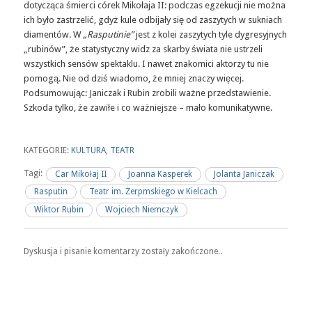
dotycząca śmierci córek Mikołaja II: podczas egzekucji nie można
ich było zastrzelić, gdyż kule odbijały się od zaszytych w sukniach
diamentów. W
„Rasputinie”
jest z kolei zaszytych tyle dygresyjnych
„rubinów”, że statystyczny widz za skarby świata nie ustrzeli
wszystkich sensów spektaklu. I nawet znakomici aktorzy tu nie
pomogą. Nie od dziś wiadomo, że mniej znaczy więcej.
Podsumowując: Janiczak i Rubin zrobili ważne przedstawienie.
Szkoda tylko, że zawiłe i co ważniejsze – mało komunikatywne.
KATEGORIE:
KULTURA
,
TEATR
Tagi:
Car Mikołaj II
Joanna Kasperek
Jolanta Janiczak
Rasputin
Teatr im. Żerpmskiego w Kielcach
Wiktor Rubin
Wojciech Niemczyk
Dyskusja i pisanie komentarzy zostały zakończone..