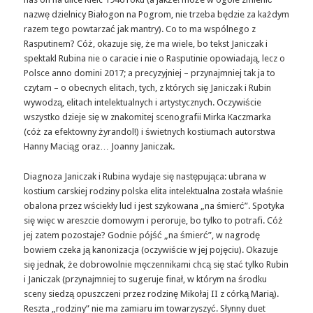
nazwę dzielnicy Białogon na Pogrom, nie trzeba będzie za każdym
razem tego powtarzać jak mantry). Co to ma wspólnego z
Rasputinem? Cóż, okazuje się, że ma wiele, bo tekst Janiczak i
spektakl Rubina nie o caracie i nie o Rasputinie opowiadają, lecz o
Polsce anno domini 2017; a precyzyjniej – przynajmniej tak ja to
czytam – o obecnych elitach, tych, z których się Janiczak i Rubin
wywodzą, elitach intelektualnych i artystycznych. Oczywiście
wszystko dzieje się w znakomitej scenografii Mirka Kaczmarka
(cóż za efektowny żyrandol!) i świetnych kostiumach autorstwa
Hanny Maciąg oraz… Joanny Janiczak.
Diagnoza Janiczak i Rubina wydaje się następująca: ubrana w
kostium carskiej rodziny polska elita intelektualna została właśnie
obalona przez wściekły lud i jest szykowana „na śmierć”. Spotyka
się więc w areszcie domowym i peroruje, bo tylko to potrafi. Cóż
jej zatem pozostaje? Godnie pójść „na śmierć”, w nagrodę
bowiem czeka ją kanonizacja (oczywiście w jej pojęciu). Okazuje
się jednak, że dobrowolnie męczennikami chcą się stać tylko Rubin
i Janiczak (przynajmniej to sugeruje finał, w którym na środku
sceny siedzą opuszczeni przez rodzinę Mikołaj II z córką Marią).
Reszta „rodziny” nie ma zamiaru im towarzyszyć. Słynny duet