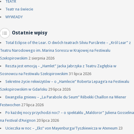
TEATR
Teatr na świecie
WYWIADY
Ostatnie wpisy
Total Eclipse of the Lear. O dwóch teatrach Silviu Purcărete – „Król Lear” z
Teatru Narodowego im. Marina Sorescu w Krajowej na Festiwalu
Szekspirowskim
2 sierpnia 2026
Reszta jest emocją – „Hamlet” Jacka Jabrzyka z Teatru Zagłębia w
Sosnowcu na Festiwalu Szekspirowskim
31 lipca 2026
Sekretne życie rekwizytów – o „Hamlecie” Roberta Lepage’a na Festiwalu
Szekspirowskim w Gdańsku
29 lipca 2026
Ewangelia gniewu – „La Parabole du Seum” Rébekki Chaillon na Wiener
Festwochen
27 lipca 2026
Po każdej nocy przychodzi noc? – o spektaklu „Maldoror” Juliena Gosselina
na Festival d’Avignon
20 lipca 2026
Ucieczka w noc – „Eks” von Mayenburga/Tyszkiewicza w Ateneum
23