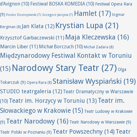
d'Avignon
(10)
Festiwal BOSKA KOMEDIA
(10)
Festiwal Opera Rara
Hamlet
(17)
(9)
Ingmar
Fiodor Dostojewski
(7)
Grzegorz Jarzyna
(7)
Krystian Lupa
(21)
Jan Klata
(12)
Bergman
(8)
Maja Kleczewska
(16)
Krzysztof Garbaczewski
(11)
Marcin Liber
(11)
Michał Borczuch
(10)
Michał Zadara
(8)
Międzynarodowy Festiwal Kontakt w Toruniu
Narodowy Stary Teatr
(27)
(15)
Olga
Stanisław Wyspiański
(19)
Tokarczuk
(9)
Opera Rara
(8)
STUDIO teatrgaleria
(12)
Teatr Dramatyczny w Warszawie
Teatr im.
Teatr im. Horzycy w Toruniu
(13)
(10)
Słowackiego w Krakowie
(15)
Teatr Ludowy w Krakowie
Teatr Narodowy
(16)
(9)
Teatr Narodowy w Warszawie
(9)
Teatr Powszechny
(14)
Teatr
Teatr Polski w Poznaniu
(9)