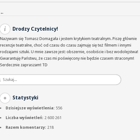
Nawigacja po wpisach
←
Drodzy Czytelnicy!
Nazywam się Tomasz Domagała i jestem krytykiem teatralnym. Piszę głównie
recenzje teatralne, choć od czasu do czasu zajmuję się też filmem i innymi
rodzajami sztuki. U mnie zawsze jest: obszernie, osobiście i bez wodolejstwa!
Gwarantuję Państwu, że czas mi poświęcony nie będzie czasem straconym!
Serdecznie zapraszam! TD
Statystyki
Dzisiejsze wyświetlenia:
556
Liczba wyświetleń:
2 600 261
Razem komentarzy:
218