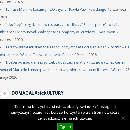
czerwca 2026
Tomasz Mann w kostnicy – „Ojczyzna” Pawła Pawlikowskiego
12 czerwca
2026
I skończyć przyjdzie mi w rozpaczy – o „Burzy” Shakespeare’a w reż.
Richarda Eyre w Royal Shakespeare Company w Stratford-upon-Avon
7
czerwca 2026
Teraz właśnie musimy znaleźć to, co ty możesz od siebie dać – rozmowa z
dyrektorem Wiener Festwochen, Milo Rauem
29 maja 2026
Trzeba poznać ciemność, żeby dostrzec światło – rozmowa z reżyserem
świateł Marcello Lumacą, wieloletnim współpracownikiem Roberta Wilsona
25
maja 2026
DOMAGAŁAsieKULTURY
Ta strona korzysta z ciasteczek aby świadczyć usługi na
najwyższym poziomie. Dalsze korzystanie ze strony oznacza,
że zgadzasz się na ich użycie.
Zgoda