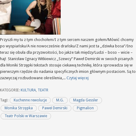
Przyszli my tu z tym chochołem/I z tym sercem naszem gołem/Mówić chcemy
po wyspiańsku/A nie nowocześnie drańsku/Z nami jest ta „dziwka bosa”/Ino
teraz się obuła dla przyzwoitości, bo jakże tak między/Ludzi – boso – wicie –
haj! Stanisław Ignacy Witkiewicz „Szewcy” Paweł Demirski w swoich pisanych
dla Moniki Strzępki tekstach stosuje ciekawą technikę, która sprowadza się w
pierwszym rzędzie do nadania specyficznych imion głównym postaciom. Są to
zazwyczaj rozbudowane określenia,...
Czytaj więcej
KATEGORIE:
KULTURA
,
TEATR
Tagi:
Kuchenne rewolucje
M.G.
Magda Gessler
Monika Strzępka
Paweł Demirski
Pigmalion
Teatr Polski w Warszawie