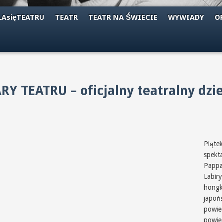
AsięTEATRU
TEATR
TEATR NA ŚWIECIE
WYWIADY
O
TEATRU – oficjalny teatralny dzi
Piąte
spekt
Pappa
Labir
hongk
japoń
powie
powie