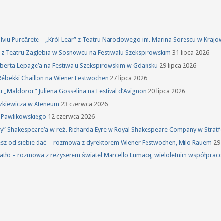
 Silviu Purcărete – „Król Lear” z Teatru Narodowego im. Marina Sorescu w Kraj
ka z Teatru Zagłębia w Sosnowcu na Festiwalu Szekspirowskim
31 lipca 2026
oberta Lepage’a na Festiwalu Szekspirowskim w Gdańsku
29 lipca 2026
Rébekki Chaillon na Wiener Festwochen
27 lipca 2026
u „Maldoror” Juliena Gosselina na Festival d’Avignon
20 lipca 2026
szkiewicza w Ateneum
23 czerwca 2026
a Pawlikowskiego
12 czerwca 2026
rzy” Shakespeare’a w reż. Richarda Eyre w Royal Shakespeare Company w Stra
żesz od siebie dać – rozmowa z dyrektorem Wiener Festwochen, Milo Rauem
29
atło – rozmowa z reżyserem świateł Marcello Lumacą, wieloletnim współprac