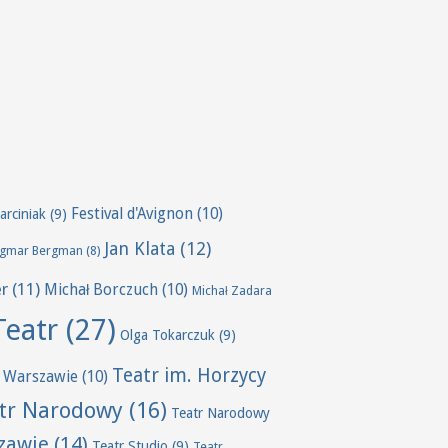
Festival d'Avignon
(10)
arciniak
(9)
Jan Klata
(12)
ngmar Bergman
(8)
er
(11)
Michał Borczuch
(10)
Michał Zadara
Teatr
(27)
Olga Tokarczuk
(9)
Teatr im. Horzycy
 Warszawie
(10)
tr Narodowy
(16)
Teatr Narodowy
zawie
(14)
Teatr Studio
(9)
Teatr