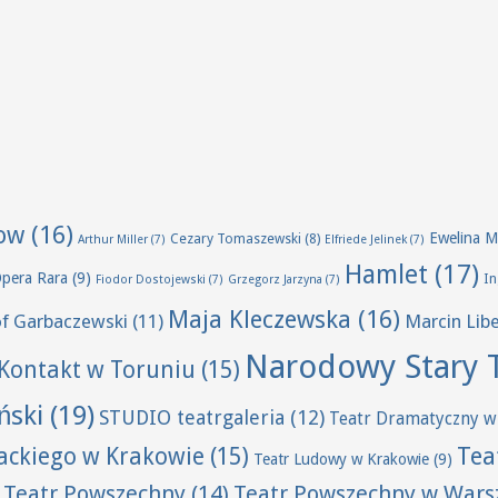
ow
(16)
Ewelina M
Cezary Tomaszewski
(8)
Arthur Miller
(7)
Elfriede Jelinek
(7)
Hamlet
(17)
Opera Rara
(9)
I
Fiodor Dostojewski
(7)
Grzegorz Jarzyna
(7)
Maja Kleczewska
(16)
of Garbaczewski
(11)
Marcin Lib
Narodowy Stary 
Kontakt w Toruniu
(15)
ński
(19)
STUDIO teatrgaleria
(12)
Teatr Dramatyczny w
Tea
wackiego w Krakowie
(15)
Teatr Ludowy w Krakowie
(9)
Teatr Powszechny
(14)
Teatr Powszechny w Wars