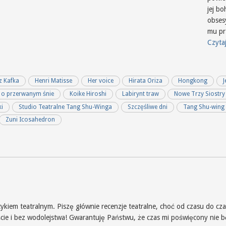
jej b
obses
mu pr
Czytaj
z Kafka
Henri Matisse
Her voice
Hirata Oriza
Hongkong
J
w o przerwanym śnie
Koike Hiroshi
Labirynt traw
Nowe Trzy Siostry
ki
Studio Teatralne Tang Shu-Winga
Szczęśliwe dni
Tang Shu-wing
Zuni Icosahedron
iem teatralnym. Piszę głównie recenzje teatralne, choć od czasu do czas
iście i bez wodolejstwa! Gwarantuję Państwu, że czas mi poświęcony nie 