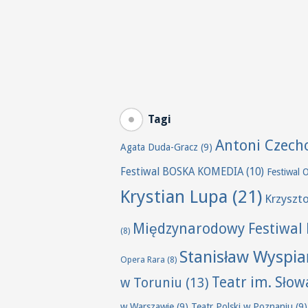
Tagi
Antoni Czech
Agata Duda-Gracz
(9)
Festiwal BOSKA KOMEDIA
(10)
Festiwal 
Krystian Lupa
(21)
Krzyszt
Międzynarodowy Festiwal 
(8)
Stanisław Wyspia
Opera Rara
(8)
Teatr im. Sło
w Toruniu
(13)
w Warszawie
(9)
Teatr Polski w Poznaniu
(9)