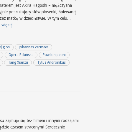
ohaterem jest Akira Hagoshi – mężczyzna
yjnie poszukujący słów piosenki, śpiewanej
zez matkę w dzieciństwie. W tym celu...
 więcej
ej głos
Johannes Vermeer
Opera Pekińska
Pawilon peoni
Tang Xianzu
Tytus Andronikus
u zajmuję się też filmem i innymi rodzajami
będzie czasem straconym! Serdecznie