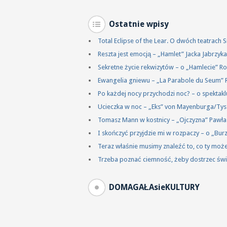
Ostatnie wpisy
Total Eclipse of the Lear. O dwóch teatrach
Reszta jest emocją – „Hamlet” Jacka Jabrzy
Sekretne życie rekwizytów – o „Hamlecie” R
Ewangelia gniewu – „La Parabole du Seum” 
Po każdej nocy przychodzi noc? – o spektakl
Ucieczka w noc – „Eks” von Mayenburga/Ty
Tomasz Mann w kostnicy – „Ojczyzna” Pawł
I skończyć przyjdzie mi w rozpaczy – o „Bu
Teraz właśnie musimy znaleźć to, co ty mo
Trzeba poznać ciemność, żeby dostrzec świ
DOMAGAŁAsieKULTURY