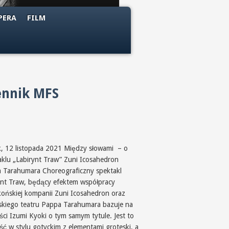
PERA
FILM
ennik MFS
k, 12 listopada 2021 Między słowami – o
aklu „Labirynt Traw” Zuni Icosahedron
 Tarahumara Choreograficzny spektakl
ynt Traw, będący efektem współpracy
ońskiej kompanii Zuni Icosahedron oraz
skiego teatru Pappa Tarahumara bazuje na
ści Izumi Kyoki o tym samym tytule. Jest to
ść w stylu gotyckim z elementami groteski, a