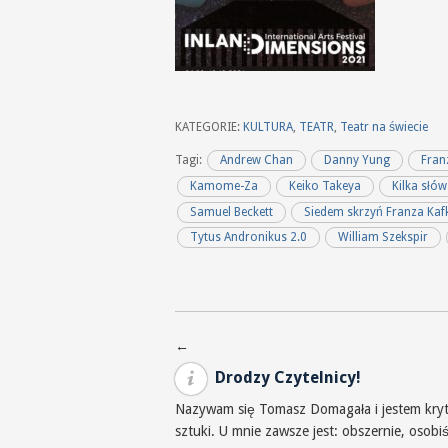
KATEGORIE:
KULTURA
,
TEATR
,
Teatr na świecie
Tagi:
Andrew Chan
Danny Yung
Fran
Kamome-Za
Keiko Takeya
Kilka słó
Samuel Beckett
Siedem skrzyń Franza Kaf
Tytus Andronikus 2.0
William Szekspir
Nawigacja po wpisach
←
Drodzy Czytelnicy!
Nazywam się Tomasz Domagała i jestem krytyk
sztuki. U mnie zawsze jest: obszernie, osob